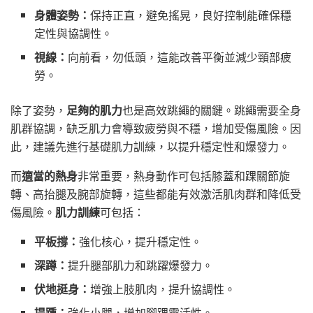
身體姿勢：
保持正直，避免搖晃，良好控制能確保穩
定性與協調性。
視線：
向前看，勿低頭，這能改善平衡並減少頸部疲
勞。
除了姿勢，
足夠的肌力
也是高效跳繩的關鍵。跳繩需要全身
肌群協調，缺乏肌力會導致疲勞與不穩，增加受傷風險。因
此，建議先進行基礎肌力訓練，以提升穩定性和爆發力。
而
適當的熱身
非常重要，熱身動作可包括膝蓋和踝關節旋
轉、高抬腿及腕部旋轉，這些都能有效激活肌肉群和降低受
傷風險。
肌力訓練
可包括：
平板撐：
強化核心，提升穩定性。
深蹲：
提升腿部肌力和跳躍爆發力。
伏地挺身：
增強上肢肌肉，提升協調性。
提踵：
強化小腿，增加腳踝靈活性。