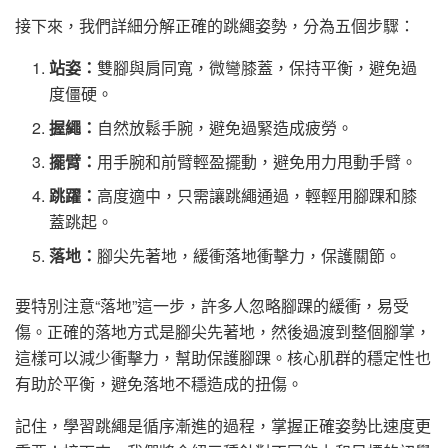
接下來，我們詳細分解正確的跳繩姿勢，分為五個步驟：
站姿：
雙腳與肩同寬，微彎膝蓋，保持平衡，避免過
度僵硬。
握繩：
自然放鬆手腕，避免過緊造成疲勞。
擺臂：
用手腕和前臂輕盈擺動，避免用力甩動手臂。
跳躍：
高度適中，只需讓跳繩通過，輕輕用腳踝和膝
蓋跳起。
落地：
腳尖先著地，緩衝落地衝擊力，保護關節。
要特別注意“落地”這一步，許多人忽略腳踝的緩衝，易受
傷。正確的落地方式是腳尖先著地，然後過渡到整個腳掌，
這樣可以減少衝擊力，幫助保護腳踝。核心肌群的穩定性也
有助於平衡，避免落地不穩造成的扭傷。
記住，學習跳繩是循序漸進的過程，掌握正確姿勢比速度更