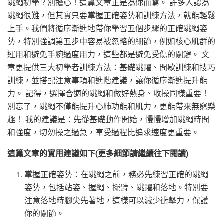
跳繩初學？別擔心！這篇文章正是為你而寫。 許多人認為
跳繩很難，但其實只要掌握正確姿勢和訓練方法，就能輕鬆
上手。我們將循序漸進地帶你學習五個步驟的正確跳繩姿
勢，特別強調第五步中容易被忽略的細節，例如核心肌群的
運用和避免手腕過度用力，這些都是避免受傷的關鍵。 文
章更提供三大初學者訓練方法：基礎跳躍、間歇訓練和技巧
訓練，並搭配注意事項和進階建議，讓你循序漸進提升能
力。 記得，選擇合適的跳繩和做好熱身、收操同樣重要！
別忘了，跳繩不僅能提升心肺功能和肌力，更能帶來無窮樂
趣！ 我的建議是：先從基礎動作開始，慢慢增加跳繩時間
和強度，切勿操之過急，享受過程比追求速度更重要。
這篇文章的實用建議如下(更多細節請繼續往下閱讀)
掌握正確姿勢：在跳繩之前，務必先練習正確的跳繩
姿勢，包括站姿、握繩、擺臂、跳躍和落地。特別要
注意落地時腳尖先著地，這樣可以減少衝擊力，保護
你的關節。