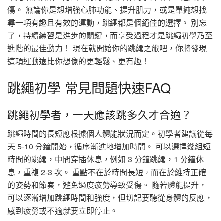
傷。 無論你是想增強心肺功能、提升肌力，或是單純想找
尋一項有趣且有效的運動，跳繩都是個絕佳的選擇。 別忘
了，持續練習是進步的關鍵，而享受過程才是跳繩初學乃至
進階的最佳動力！ 現在就開始你的跳繩之旅吧，你將發現
這項運動遠比你想像的更輕鬆、更有趣！
跳繩初學 常見問題快速FAQ
跳繩初學者，一天應該跳多久才合適？
跳繩時間的長短應根據個人體能狀況而定。初學者建議從每
天 5-10 分鐘開始，循序漸進地增加時間。 可以選擇幾組短
時間的跳繩，中間穿插休息，例如 3 分鐘跳繩，1 分鐘休
息，重複 2-3 次。 重點不在於時間長短，而在於維持正確
的姿勢和節奏，避免過度疲勞導致受傷。 隨著體能提升，
可以逐漸增加跳繩時間和強度，但切記要聽從身體的反應，
感到疲勞或不適就要立即停止。