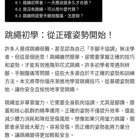
跳繩初學者，一天應該跳多久才合適？
我沒有跳繩，可以用什麼代替？
跳繩時感覺手腕很酸痛，怎麼辦？
跳繩初學：從正確姿勢開始！
許多人覺得跳繩很難，甚至認為自己「手腳不協調」無法學
會，但這是個迷思！跳繩雖然簡單，卻需要掌握正確的技巧
和姿勢，才能有效進階到花式跳繩。許多初學者常遇到絆
腳、手腕酸痛等問題，這些大多源自於不正確的姿勢和訓練
方法。本文將帶你循序漸進地學習跳繩技巧，從基礎姿勢開
始，讓你安全且愉悅地享受跳繩。
跳繩並非單靠蠻力，它需要全身肌肉協調，尤其是腳踝、膝
蓋和核心肌群的精準運用。正確的姿勢不僅提升效率，還能
減少體力消耗和降低受傷風險。想像如果只用蠻力跳躍，關
節會承受過大壓力，容易受傷。而正確的姿勢能將力量分
散，讓跳繩變得更加輕鬆安全。