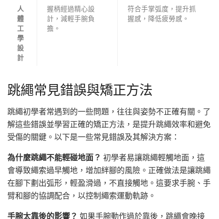
握柄經過精心設
符合手掌弧度，提升抓
人
計，減輕手腕負
握感，降低疲勞感。
體
擔。
工
學
設
計
跳繩常見錯誤與矯正方法
跳繩初學者常遇到的一些問題，往往與姿勢不正確有關。了
解這些錯誤並學習正確的矯正方法，是提升跳繩效率和避免
受傷的關鍵。以下是一些常見錯誤及其解決方案：
為什麼跳繩不能輕碰地面？
初學者易讓跳繩輕觸地面，這
會導致繩索過早觸地，增加絆腳的風險。正確做法是讓跳繩
在腳下劃出弧形，輕盈滑過，不直接觸地。這要求手腕、手
臂和腳的協調配合，以控制繩索運動軌跡。
手腕太靠後的影響？
如果手腕動作過於靠後，跳繩會晚接