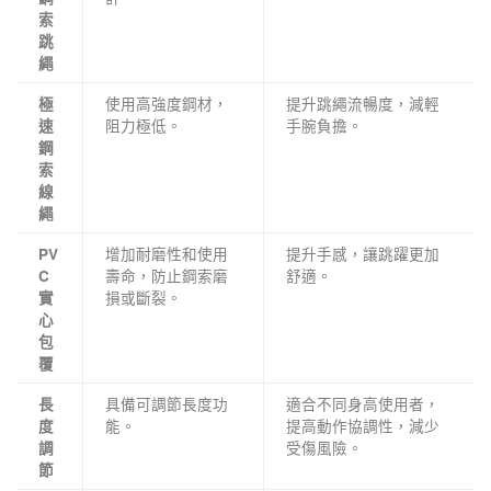
索
跳
繩
使用高強度鋼材，
提升跳繩流暢度，減輕
極
阻力極低。
手腕負擔。
速
鋼
索
線
繩
增加耐磨性和使用
提升手感，讓跳躍更加
PV
壽命，防止鋼索磨
舒適。
C
損或斷裂。
實
心
包
覆
具備可調節長度功
適合不同身高使用者，
長
能。
提高動作協調性，減少
度
受傷風險。
調
節