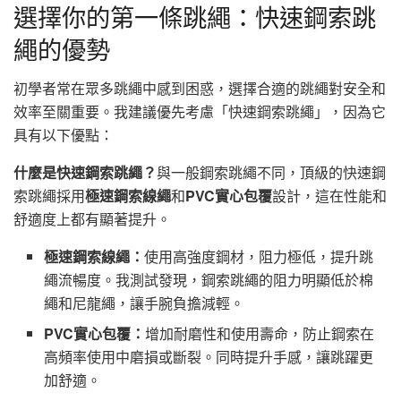
選擇你的第一條跳繩：快速鋼索跳
繩的優勢
初學者常在眾多跳繩中感到困惑，選擇合適的跳繩對安全和
效率至關重要。我建議優先考慮「快速鋼索跳繩」，因為它
具有以下優點：
什麼是快速鋼索跳繩？
與一般鋼索跳繩不同，頂級的快速鋼
索跳繩採用
極速鋼索線繩
和
PVC實心包覆
設計，這在性能和
舒適度上都有顯著提升。
極速鋼索線繩：
使用高強度鋼材，阻力極低，提升跳
繩流暢度。我測試發現，鋼索跳繩的阻力明顯低於棉
繩和尼龍繩，讓手腕負擔減輕。
PVC實心包覆：
增加耐磨性和使用壽命，防止鋼索在
高頻率使用中磨損或斷裂。同時提升手感，讓跳躍更
加舒適。