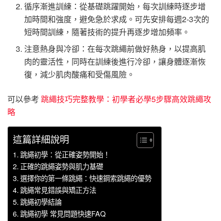
循序漸進訓練：從基礎跳躍開始，每次訓練時逐步增
加時間和強度，避免急於求成。可先安排每週2-3次的
短時間訓練，隨著技術的提升再逐步增加頻率。
注意熱身與冷卻：在每次跳繩前做好熱身，以提高肌
肉的靈活性，同時在訓練後進行冷卻，讓身體逐漸恢
復，減少肌肉酸痛和受傷風險。
可以參考
跳繩技巧完整教學：初學者必學5步驟高效跳繩攻
略
這篇詳細說明
跳繩初學：從正確姿勢開始！
正確的跳繩姿勢與肌力基礎
選擇你的第一條跳繩：快速鋼索跳繩的優勢
跳繩常見錯誤與矯正方法
跳繩初學結論
跳繩初學 常見問題快速FAQ