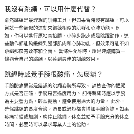
我沒有跳繩，可以用什麼代替？
雖然跳繩是最理想的訓練工具，但如果暫時沒有跳繩，可以
嘗試一些類似的運動來鍛鍊相似的肌群和心肺功能。 例
如，你可以進行原地高抬腿、小碎步跑步或是跳躍動作，這
些動作都能夠鍛鍊到腿部肌肉和心肺功能，但效果可能不如
跳繩那麼有效率和全面。 當條件允許時，還是建議購買一
條適合自己的跳繩，以達到最佳的訓練效果。
跳繩時感覺手腕很酸痛，怎麼辦？
手腕酸痛通常是錯誤的跳繩姿勢所導致。 請檢查你的握繩
方式是否正確，手腕是否過度用力。 記得跳繩時應以手腕
為主要發力點，輕盈擺動，避免使用過大的力量。 此外，
確保跳繩的長度合適，過長或過短都會增加手腕負擔。如果
疼痛持續或加劇，應停止跳繩，休息並給予手腕充分的休息
時間，必要時可以尋求專業人士的協助。