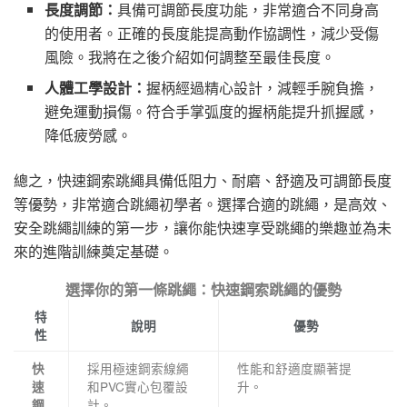
長度調節：
具備可調節長度功能，非常適合不同身高
的使用者。正確的長度能提高動作協調性，減少受傷
風險。我將在之後介紹如何調整至最佳長度。
人體工學設計：
握柄經過精心設計，減輕手腕負擔，
避免運動損傷。符合手掌弧度的握柄能提升抓握感，
降低疲勞感。
總之，快速鋼索跳繩具備低阻力、耐磨、舒適及可調節長度
等優勢，非常適合跳繩初學者。選擇合適的跳繩，是高效、
安全跳繩訓練的第一步，讓你能快速享受跳繩的樂趣並為未
來的進階訓練奠定基礎。
選擇你的第一條跳繩：快速鋼索跳繩的優勢
特
說明
優勢
性
採用極速鋼索線繩
性能和舒適度顯著提
快
和PVC實心包覆設
升。
速
計。
鋼