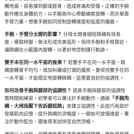
觸地面，容易撞到腳或脛骨，造成疼痛和受傷。正確的手腕
動作應在身體前方，以手腕為中心帶動繩索旋轉，而非單靠
手臂力量。想像手腕如同控制旋轉速度和弧度的儀器。
手腕、手臂分太開的影響？
分得太開會縮短跳繩有效長
度，導致絆腳，無法形成完美弧形。保持手腕和手臂靠近，
讓跳繩在小範圍內旋轉，以更好地控制運行軌跡。
雙手未在同一水平面的後果？
若雙手不在同一水平面，跳
繩旋轉會不均勻，增加糾纏或打頭的風險。要保持雙手在同
一水平面，才能穩定地旋轉跳繩，這需要良好的協調性。
如何改善手腕與腳部的協調性？
提高手腕與腳部的協調性
需時間和練習。初學者可以專注於手腕動作，通過
「手腕甩
繩，大拇指壓下告訴腳起跳」
來建立協調性。此技巧有助於
發展肌肉記憶，提升跳繩的流暢度。一開始可放慢速度，專
注於動作配合，隨後逐漸加快至自然流暢。
通過以上分析，初學者能更有效率地學習跳繩，避免常見錯