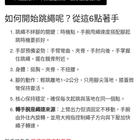
如何開始跳繩呢？從這6點著手
跳繩不絆腳的關鍵：時機點。手腕甩繩速度搭配腳起
跳時機要抓好。
手部預備姿勢：手臂彎曲、夾脊，手肘向後，手掌握
住跳繩，擺在髖骨附近。
身體：挺胸、夾脊、不扭腰。
腳的動作：輕跳離地1~2公分，只用腳尖落地，膝蓋微
彎保持靈活。
核心保持穩定，確保每次起跳與落地在同一個點。
轉手腕是繩速來源
：上臂出力但須固定不移動，手腕
由外往內旋轉，並用大拇指控制繩子方向與下壓加快
繩子轉速。