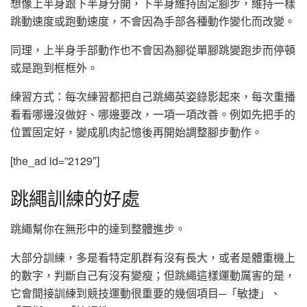
想像上半身跟下半身分開，下半身維持固定腳步，維持一樣
跳動速度或跑動速度，不會因為手部各種動作變化而改變。
同理，上半身手部動作也不會因為腳從單腳跳變跑步而停頓
或是跑到框框外。
練習方式：每次練習都把自己跳繩英姿錄影起來，每次重播
看看哪邊沒做好、哪邊要改，一項一項改善。例如先把手的
位置固定好，變成肌肉記憶後再開始調整腳步動作。
[the_ad id=”2129″]
跳繩訓練的好處
跳繩幫你在無形中的達到整體進步。
大部分訓練，多是看特定肌群有沒有長大，或者是體重機上
的數字，判斷自己有沒有變瘦；但跳繩這樣運動厲害的是，
它會間接訓練到競技運動很重要的幾個項目─「敏捷」、