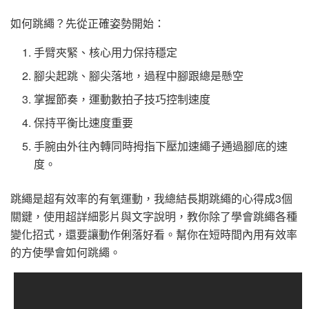
如何跳繩？先從正確姿勢開始：
手臂夾緊、核心用力保持穩定
腳尖起跳、腳尖落地，過程中腳跟總是懸空
掌握節奏，運動數拍子技巧控制速度
保持平衡比速度重要
手腕由外往內轉同時拇指下壓加速繩子通過腳底的速
度。
跳繩是超有效率的有氧運動，我總結長期跳繩的心得成3個
關鍵，使用超詳細影片與文字說明，教你除了學會跳繩各種
變化招式，還要讓動作俐落好看。幫你在短時間內用有效率
的方使學會如何跳繩。