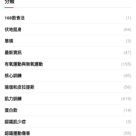
分類
168飲食法
(1)
伏地挺身
(64)
單槓
(3)
最新資訊
(47)
有氧運動與無氧運動
(155)
核心訓練
(95)
瑜珈和皮拉提斯
(56)
肌力訓練
(419)
蛋白飲
(14)
認識肌少症
(3)
認識運動傷害
(55)