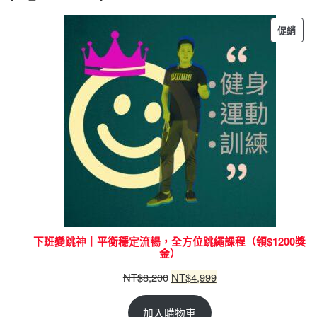
促銷
下班變跳神｜平衡穩定流暢，全方位跳繩課程（領$1200獎
金）
NT$
8,200
NT$
4,999
加入購物車