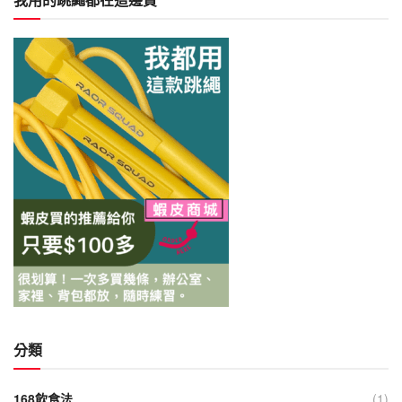
分類
168飲食法
(1)