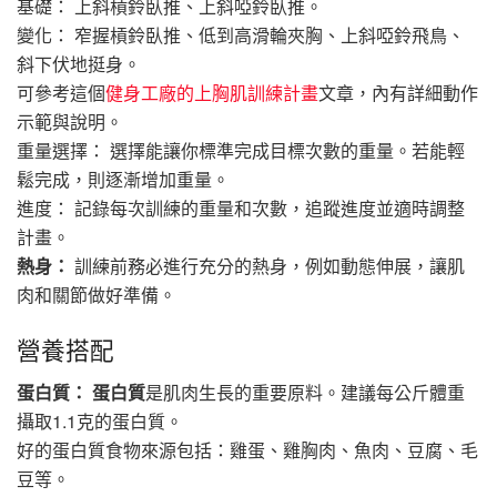
基礎： 上斜槓鈴臥推、上斜啞鈴臥推。
變化： 窄握槓鈴臥推、低到高滑輪夾胸、上斜啞鈴飛鳥、
斜下伏地挺身。
可參考這個
健身工廠的上胸肌訓練計畫
文章，內有詳細動作
示範與說明。
重量選擇： 選擇能讓你標準完成目標次數的重量。若能輕
鬆完成，則逐漸增加重量。
進度： 記錄每次訓練的重量和次數，追蹤進度並適時調整
計畫。
熱身：
訓練前務必進行充分的熱身，例如動態伸展，讓肌
肉和關節做好準備。
營養搭配
蛋白質：
蛋白質
是肌肉生長的重要原料。建議每公斤體重
攝取1.1克的蛋白質。
好的蛋白質食物來源包括：雞蛋、雞胸肉、魚肉、豆腐、毛
豆等。