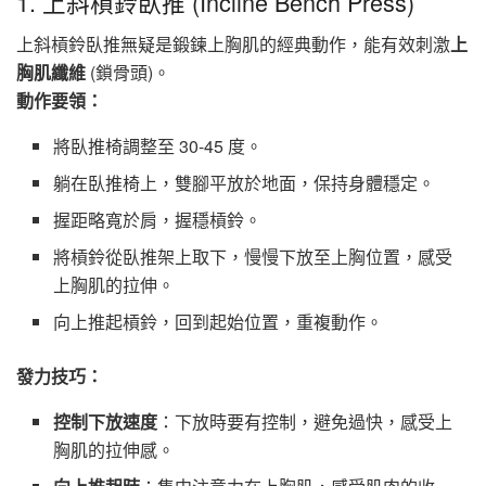
1. 上斜槓鈴臥推 (Incline Bench Press)
上斜槓鈴臥推無疑是鍛鍊上胸肌的經典動作，能有效刺激
上
胸肌纖維
(鎖骨頭)。
動作要領：
將臥推椅調整至 30-45 度。
躺在臥推椅上，雙腳平放於地面，保持身體穩定。
握距略寬於肩，握穩槓鈴。
將槓鈴從臥推架上取下，慢慢下放至上胸位置，感受
上胸肌的拉伸。
向上推起槓鈴，回到起始位置，重複動作。
發力技巧：
控制下放速度
：下放時要有控制，避免過快，感受上
胸肌的拉伸感。