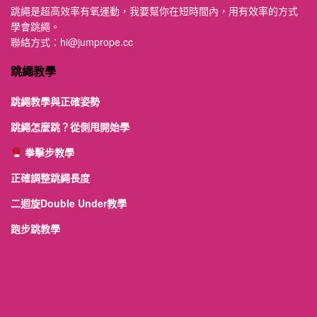
跳繩是超高效率有氧運動，我要幫你在短時間內，用有效率的方式
學會跳繩。
聯絡方式：
hi@jumprope.cc
跳繩教學
跳繩教學與正確姿勢
跳繩怎麼跳？從側甩開始學
拳擊步教學
正確調整跳繩長度
二迴旋Double Under教學
跑步跳教學