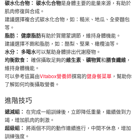
碳水化合物：
碳水化合物
是身體主要的能量來源，有助於
肌肉修復與合成。
建議選擇複合式碳水化合物，如：糙米、地瓜、全麥麵包
等。
脂肪：
健康脂肪
有助於賀爾蒙調節，維持身體機能。
建議選擇不飽和脂肪，如：酪梨、堅果、橄欖油等。
水分：
多喝水
可以幫助身體排出代謝廢物。
均衡飲食：
確保攝取足夠的
維生素
、
礦物質
和
膳食纖維
，
維持身體機能。
可以參考這篇由
Vitabox營養師
撰寫的
健身餐菜單
，幫助你
了解如何均衡攝取營養。
進階技巧
遞減組：
在完成一組訓練後，立即降低重量，繼續做到力
竭，增加肌肉的刺激。
超級組：
將兩個不同的動作連續進行，中間不休息，增加
訓練強度。