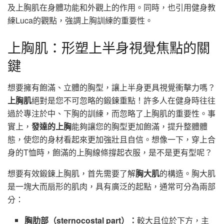
及上胸肌在身體功能和外觀上的作用。同時，也引用健身教
練Luca的觀點，強調上胸訓練的重要性。
上胸肌：形塑上半身視覺焦點的關
鍵
想要擁有飽滿、立體的胸型，讓上半身更具視覺衝擊力嗎？
上胸肌
絕對是您不可忽略的鍛鍊重點！許多人在健身時往往
過於專注於中、下胸的訓練，而忽略了上胸肌的重要性。事
實上，
發達的上胸
能夠讓您的胸型更加飽滿，提升整體體
態，使您的身材看起來更加強壯且自信。想像一下，穿上合
身的T恤時，飽滿的上胸線條撐起衣服，是不是更有型呢？
想要有效鍛鍊上胸肌，首先需要了解
胸大肌
的構造。胸大肌
是一塊大而扇形的肌肉，具有廣泛的起點，通常可分為兩部
分：
胸肋部（sternocostal part）：
較大且位於下方，主