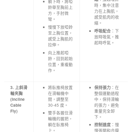
躺下時，將啞
時，集中注意
鈴舉至胸前上
力在上胸肌，
方，手肘微
感受肌肉的收
彎。
縮。
慢慢下放啞鈴
：下
呼吸配合
至上胸位置，
放時吸氣，推
感受上胸肌的
起時呼氣。
拉伸。
向上推起啞
鈴，回到起始
位置，重複動
作。
將臥推椅放置
：在
3. 上斜滑
保持張力
在滑輪機中
整個運動過程
輪夾胸
間，調整至
中，保持滑輪
(Incline
30-45 度。
的張力，避免
Cable
重量完全卸
Fly)
雙手各握住滑
下。
輪機的握把，
躺在臥推椅
：慢
控制速度
上。
慢張開和合攏