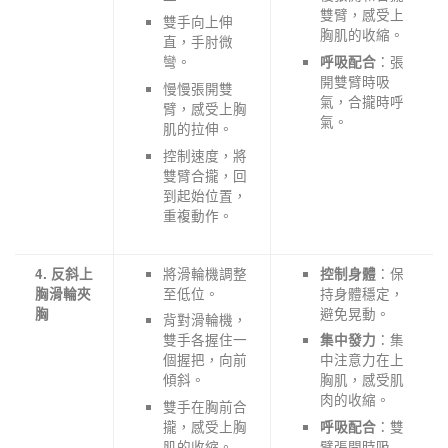
雙臂，感受上
雙手向上伸
胸肌的收縮。
直，手肘微
彎。
：張
呼吸配合
開雙臂時吸
慢慢張開雙
氣，合攏時呼
臂，感受上胸
氣。
肌的拉伸。
控制速度，將
雙臂合攏，回
到起始位置，
重複動作。
將滑輪機調整
：保
4. 反斜上
控制身體
至低位。
持身體穩定，
胸滑輪夾
避免晃動。
胸
背對滑輪機，
雙手各握住一
：集
集中發力
個握把，向前
中注意力在上
傾斜。
胸肌，感受肌
肉的收縮。
雙手在胸前合
攏，感受上胸
：雙
呼吸配合
肌的收縮。
臂張開時吸