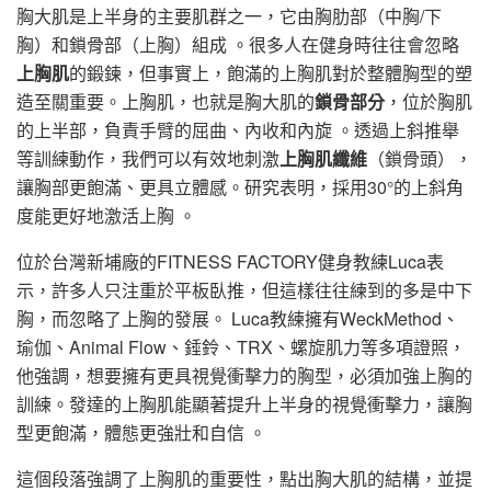
胸大肌是上半身的主要肌群之一，它由胸肋部（中胸/下
胸）和鎖骨部（上胸）組成 。很多人在健身時往往會忽略
上胸肌
的鍛鍊，但事實上，飽滿的上胸肌對於整體胸型的塑
造至關重要。上胸肌，也就是胸大肌的
鎖骨部分
，位於胸肌
的上半部，負責手臂的屈曲、內收和內旋 。透過上斜推舉
等訓練動作，我們可以有效地刺激
上胸肌纖維
（鎖骨頭），
讓胸部更飽滿、更具立體感。研究表明，採用30°的上斜角
度能更好地激活上胸 。
位於台灣新埔廠的FITNESS FACTORY健身教練Luca表
示，許多人只注重於平板臥推，但這樣往往練到的多是中下
胸，而忽略了上胸的發展。 Luca教練擁有WeckMethod、
瑜伽、Animal Flow、錘鈴、TRX、螺旋肌力等多項證照，
他強調，想要擁有更具視覺衝擊力的胸型，必須加強上胸的
訓練。發達的上胸肌能顯著提升上半身的視覺衝擊力，讓胸
型更飽滿，體態更強壯和自信 。
這個段落強調了上胸肌的重要性，點出胸大肌的結構，並提