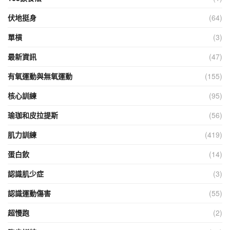
伏地挺身
(64)
單槓
(3)
最新資訊
(47)
有氧運動與無氧運動
(155)
核心訓練
(95)
瑜珈和皮拉提斯
(56)
肌力訓練
(419)
蛋白飲
(14)
認識肌少症
(3)
認識運動傷害
(55)
超慢跑
(2)