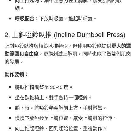
向上推起時
：集中注意力在上胸肌，感受肌肉的收
縮。
呼吸配合
：下放時吸氣，推起時呼氣。
2. 上斜啞鈴臥推 (Incline Dumbbell Press)
上斜啞鈴臥推與槓鈴臥推類似，但使用啞鈴能提供
更大的運
動範圍
和
自由度
，更能刺激上胸肌，同時也能平衡雙側肌肉
的發展。
動作要領：
將臥推椅調整至 30-45 度。
坐在臥推椅上，雙手各持一個啞鈴。
躺下時，將啞鈴舉至胸前上方，手肘微彎。
慢慢下放啞鈴至上胸位置，感受上胸肌的拉伸。
向上推起啞鈴，回到起始位置，重複動作。