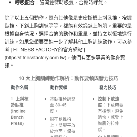
呼吸配合
：張開雙臂時吸氣，合攏時呼氣。
除了以上五個動作，還有其他像是史密斯機上斜臥推、窄握
臥推、下斜上胸訓練等等，都能有效鍛鍊上胸肌。重要的是
根據自身情況，選擇合適的動作和重量，並持之以恆地進行
訓練。如果您想要更進一步了解其他上胸訓練動作，可以參
考 [ FITNESS FACTORY的官方網站 ]
(https://fitnessfactory.com.tw)，他們有更多專業的健身資
訊。
10 大上胸訓練動作解析：動作要領與發力技巧
動作名稱
動作要領
發力技巧
將臥推椅調整
1. 上斜槓
控制下放速
至 30-45
：下放時要
鈴臥推
度
度。
有控制，避免
(Incline
過快，感受上
Bench
躺在臥推椅
胸肌的拉伸
Press)
上，雙腳平放
感。
於地面，保持