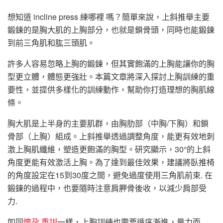
想知道 incline press 練哪裡 嗎？簡單來說，上斜推舉主要
鍛鍊的是胸大肌的上胸部分，也就是鎖骨頭，同時也能鍛鍊
到前三角肌和肱三頭肌。
許多人容易忽略上胸的鍛鍊，但其實飽滿的上胸能讓你的胸
型更立體，體態更強壯。本篇文章將深入探討上胸訓練的重
要性，並提供多樣化的訓練動作，幫助你打造理想的胸肌線
條。
胸大肌是上半身的主要肌群，由胸肋部（中胸/下胸）和鎖
骨部（上胸）組成。上斜推舉透過調整角度，能更有效地刺
激上胸肌纖維，塑造更飽滿的胸型。研究顯示，30°的上斜
角度更能有效激活上胸。為了達到最佳效果，建議將臥推椅
的角度設定在15到30度之間，避免過度使用三角肌前束. 在
鍛鍊的過程中，也要隨時注意肩胛骨後收，以減少肩部受
力.
如同
懷孕 重訓
一樣，上胸訓練也需要循序漸進，量力而