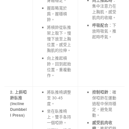
身體穩定。
：
向上推起時
集中注意力在
握距略寬於
上胸肌，感受
肩，握穩槓
肌肉的收縮。
鈴。
：下
呼吸配合
將槓鈴從臥推
放時吸氣，推
架上取下，慢
起時呼氣。
慢下放至上胸
位置，感受上
胸肌的拉伸。
向上推起槓
鈴，回到起始
位置，重複動
作。
將臥推椅調整
：確
2. 上斜啞
控制啞鈴
至 30-45
保啞鈴在運動
鈴臥推
度。
過程中保持穩
(Incline
定，避免晃
Dumbbel
坐在臥推椅
動。
l Press)
上，雙手各持
一個啞鈴。
感受肌肉收
：推起啞鈴
縮