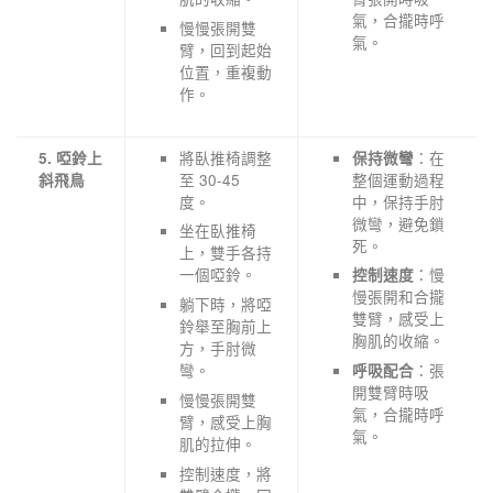
氣，合攏時呼
慢慢張開雙
氣。
臂，回到起始
位置，重複動
作。
將臥推椅調整
：在
5. 啞鈴上
保持微彎
至 30-45
整個運動過程
斜飛鳥
度。
中，保持手肘
微彎，避免鎖
坐在臥推椅
死。
上，雙手各持
一個啞鈴。
：慢
控制速度
慢張開和合攏
躺下時，將啞
雙臂，感受上
鈴舉至胸前上
胸肌的收縮。
方，手肘微
彎。
：張
呼吸配合
開雙臂時吸
慢慢張開雙
氣，合攏時呼
臂，感受上胸
氣。
肌的拉伸。
控制速度，將