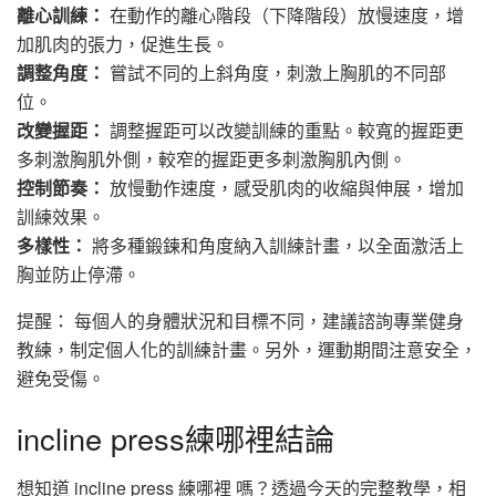
離心訓練：
在動作的離心階段（下降階段）放慢速度，增
加肌肉的張力，促進生長。
調整角度：
嘗試不同的上斜角度，刺激上胸肌的不同部
位。
改變握距：
調整握距可以改變訓練的重點。較寬的握距更
多刺激胸肌外側，較窄的握距更多刺激胸肌內側。
控制節奏：
放慢動作速度，感受肌肉的收縮與伸展，增加
訓練效果。
多樣性：
將多種鍛鍊和角度納入訓練計畫，以全面激活上
胸並防止停滯。
提醒： 每個人的身體狀況和目標不同，建議諮詢專業健身
教練，制定個人化的訓練計畫。另外，運動期間注意安全，
避免受傷。
incline press練哪裡結論
想知道 incline press 練哪裡 嗎？透過今天的完整教學，相