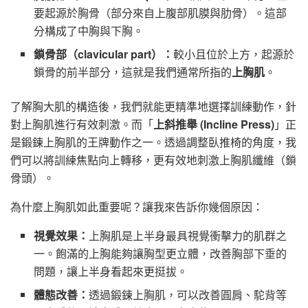
要起源於胸骨（部分來自上腹部肌膜與肋骨）。這部
分構成了中胸與下胸。
鎖骨部（clavicular part）：
較小且位於上方，起源於
鎖骨的前半部分，這就是我們通常所指的
上胸肌
。
了解胸大肌的構造後，我們就能更精準地選擇訓練動作，針
對上胸肌進行有效刺激。而「
上斜推舉 (Incline Press)
」正
是鍛鍊上胸肌的王牌動作之一。透過調整臥推椅的角度，我
們可以將訓練焦點向上轉移，更有效地刺激上胸肌纖維（鎖
骨頭）。
為什麼上胸肌如此重要呢？讓我來告訴你幾個原因：
視覺效果：
上胸肌是上半身最具視覺衝擊力的肌群之
一。飽滿的上胸能夠讓胸型更立體，改善胸部下垂的
問題，讓上半身看起來更挺拔。
體態改善：
透過鍛鍊上胸肌，可以改善圓肩、駝背等