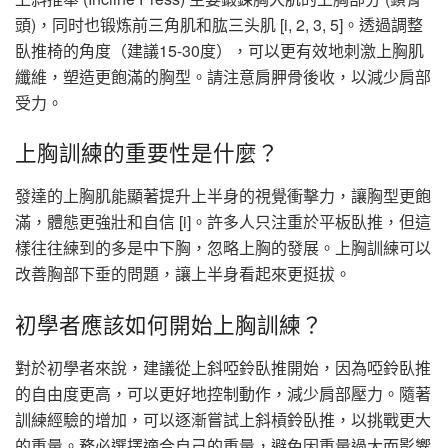
頭)，同时也锻炼前三角肌和肱三头肌 [i, 2, 3, 5]。透過調整
臥推椅的角度（建議15-30度），可以更有效地刺激上胸肌
纖維，塑造更飽滿的胸型。請注意肩胛骨後收，以減少肩部
受力。
上胸訓練的重要性是什麼？
發達的上胸肌能顯著提升上半身的視覺衝擊力，讓胸型更飽
滿，體態更強壯和自信 [i]。許多人只注重於平板臥推，但這
樣往往練到的多是中下胸，忽略上胸的發展。上胸訓練可以
改善胸部下垂的問題，讓上半身看起來更挺拔。
初學者應該如何開始上胸訓練？
對於初學者來說，建議從上斜啞鈴臥推開始，因為啞鈴臥推
的自由度更高，可以更好地控制動作，減少肩部壓力。隨著
訓練經驗的增加，可以逐漸嘗試上斜槓鈴臥推，以挑戰更大
的重量。務必選擇適合自己的重量，避免因重量過大而影響