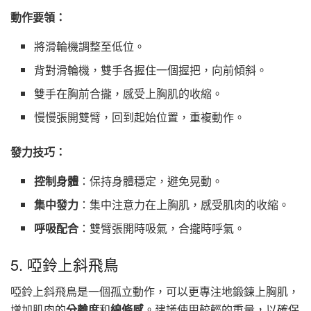
動作要領：
將滑輪機調整至低位。
背對滑輪機，雙手各握住一個握把，向前傾斜。
雙手在胸前合攏，感受上胸肌的收縮。
慢慢張開雙臂，回到起始位置，重複動作。
發力技巧：
控制身體
：保持身體穩定，避免晃動。
集中發力
：集中注意力在上胸肌，感受肌肉的收縮。
呼吸配合
：雙臂張開時吸氣，合攏時呼氣。
5. 啞鈴上斜飛鳥
啞鈴上斜飛鳥是一個孤立動作，可以更專注地鍛鍊上胸肌，
增加肌肉的
分離度
和
線條感
。建議使用較輕的重量，以確保