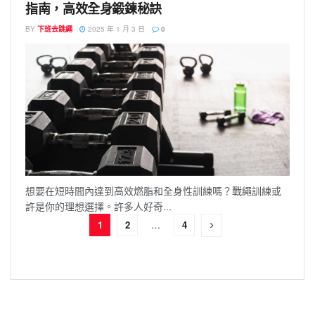
指南，高效全身鍛鍊秘訣
BY
下班去跳繩
2025 年 1 月 3 日
0
想要在短時間內達到高效燃脂和全身性訓練嗎？戰繩訓練或
許是你的理想選擇。許多人好奇...
1
2
…
4