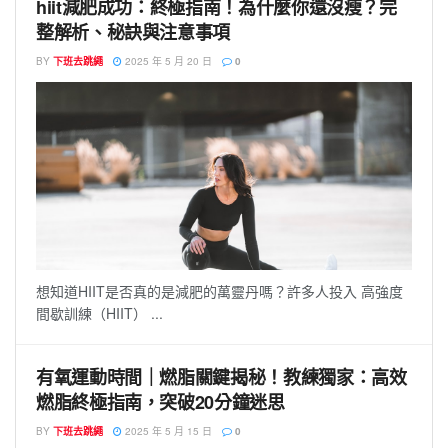
hiit減肥成功：終極指南！為什麼你還沒瘦？完
整解析、秘訣與注意事項
BY
下班去跳繩
2025 年 5 月 20 日
0
想知道HIIT是否真的是減肥的萬靈丹嗎？許多人投入 高強度
間歇訓練（HIIT） ...
有氧運動時間｜燃脂關鍵揭秘！教練獨家：高效
燃脂終極指南，突破20分鐘迷思
BY
下班去跳繩
2025 年 5 月 15 日
0