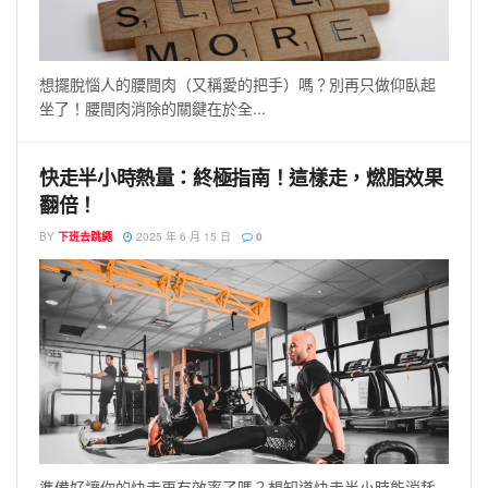
想擺脫惱人的腰間肉（又稱愛的把手）嗎？別再只做仰臥起
坐了！腰間肉消除的關鍵在於全...
快走半小時熱量：終極指南！這樣走，燃脂效果
翻倍！
BY
下班去跳繩
2025 年 6 月 15 日
0
準備好讓你的快走更有效率了嗎？想知道快走半小時能消耗