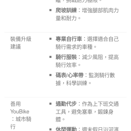
爬坡訓練
：增強腿部肌肉力
量和耐力。
裝備升級
專業自行車
：選擇適合自己
建議
騎行需求的車種。
騎行服裝
：減少風阻，提高
騎行效率。
碼表/心率帶
：監測騎行數
據，科學訓練。
善用
通勤代步
：作為上下班交通
YouBike
工具，避免塞車，鍛鍊身
：城市騎
體。
行
休閒運動
：週末假日沿河濱