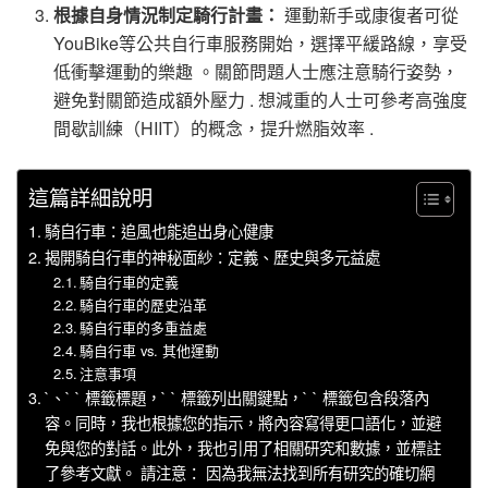
根據自身情況制定騎行計畫：
運動新手或康復者可從
YouBike等公共自行車服務開始，選擇平緩路線，享受
低衝擊運動的樂趣 。關節問題人士應注意騎行姿勢，
避免對關節造成額外壓力 . 想減重的人士可參考高強度
間歇訓練（HIIT）的概念，提升燃脂效率 .
這篇詳細說明
騎自行車：追風也能追出身心健康
揭開騎自行車的神秘面紗：定義、歷史與多元益處
騎自行車的定義
騎自行車的歷史沿革
騎自行車的多重益處
騎自行車 vs. 其他運動
注意事項
`、` ` 標籤標題，` ` 標籤列出關鍵點，` ` 標籤包含段落內
容。同時，我也根據您的指示，將內容寫得更口語化，並避
免與您的對話。此外，我也引用了相關研究和數據，並標註
了參考文獻。 請注意： 因為我無法找到所有研究的確切網