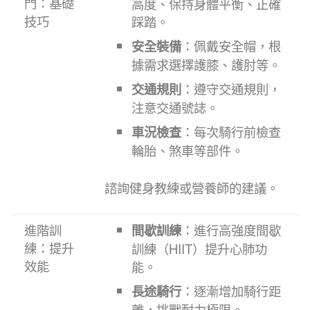
門：基礎
高度、保持身體平衡、正確
技巧
踩踏。
安全裝備
：佩戴安全帽，根
據需求選擇護膝、護肘等。
交通規則
：遵守交通規則，
注意交通號誌。
車況檢查
：每次騎行前檢查
輪胎、煞車等部件。
諮詢健身教練或營養師的建議。
進階訓
間歇訓練
：進行高強度間歇
練：提升
訓練（HIIT）提升心肺功
效能
能。
長途騎行
：逐漸增加騎行距
離，挑戰耐力極限。