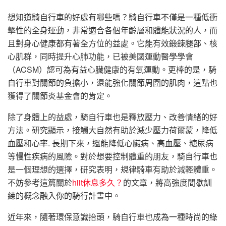
想知道騎自行車的好處有哪些嗎？騎自行車不僅是一種低衝
擊性的全身運動，非常適合各個年齡層和體能狀況的人，而
且對身心健康都有著全方位的益處。它能有效鍛鍊腿部、核
心肌群，同時提升心肺功能，已被美國運動醫學學會
（ACSM）認可為有益心臟健康的有氧運動。更棒的是，騎
自行車對關節的負擔小，還能強化關節周圍的肌肉，這點也
獲得了關節炎基金會的肯定。
除了身體上的益處，騎自行車也是釋放壓力、改善情緒的好
方法。研究顯示，接觸大自然有助於減少壓力荷爾蒙，降低
血壓和心率. 長期下來，還能降低心臟病、高血壓、糖尿病
等慢性疾病的風險。對於想要控制體重的朋友，騎自行車也
是一個理想的選擇，研究表明，規律騎車有助於減輕體重。
不妨參考這篇關於
hiit休息多久？
的文章，將高強度間歇訓
練的概念融入你的騎行計畫中。
近年來，隨著環保意識抬頭，騎自行車也成為一種時尚的綠