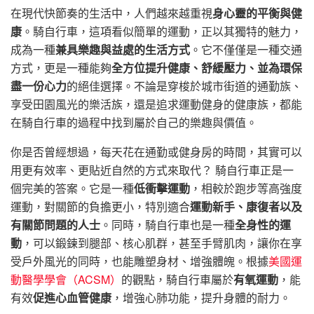
在現代快節奏的生活中，人們越來越重視
身心靈的平衡與健
康
。騎自行車，這項看似簡單的運動，正以其獨特的魅力，
成為一種
兼具樂趣與益處的生活方式
。它不僅僅是一種交通
方式，更是一種能夠
全方位提升健康、舒緩壓力、並為環保
盡一份心力
的絕佳選擇。不論是穿梭於城市街道的通勤族、
享受田園風光的樂活族，還是追求運動健身的健康族，都能
在騎自行車的過程中找到屬於自己的樂趣與價值。
你是否曾經想過，每天花在通勤或健身房的時間，其實可以
用更有效率、更貼近自然的方式來取代？ 騎自行車正是一
個完美的答案。它是一種
低衝擊運動
，相較於跑步等高強度
運動，對關節的負擔更小，特別適合
運動新手、康復者以及
有關節問題的人士
。同時，騎自行車也是一種
全身性的運
動
，可以鍛鍊到腿部、核心肌群，甚至手臂肌肉，讓你在享
受戶外風光的同時，也能雕塑身材、增強體魄。根據
美國運
動醫學學會（ACSM）
的觀點，騎自行車屬於
有氧運動
，能
有效
促進心血管健康
，增強心肺功能，提升身體的耐力。