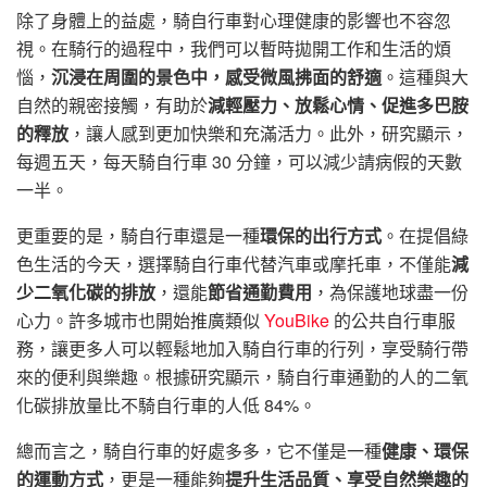
除了身體上的益處，騎自行車對心理健康的影響也不容忽
視。在騎行的過程中，我們可以暫時拋開工作和生活的煩
惱，
沉浸在周圍的景色中，感受微風拂面的舒適
。這種與大
自然的親密接觸，有助於
減輕壓力、放鬆心情、促進多巴胺
的釋放
，讓人感到更加快樂和充滿活力。此外，研究顯示，
每週五天，每天騎自行車 30 分鐘，可以減少請病假的天數
一半。
更重要的是，騎自行車還是一種
環保的出行方式
。在提倡綠
色生活的今天，選擇騎自行車代替汽車或摩托車，不僅能
減
少二氧化碳的排放
，還能
節省通勤費用
，為保護地球盡一份
心力。許多城市也開始推廣類似
YouBike
的公共自行車服
務，讓更多人可以輕鬆地加入騎自行車的行列，享受騎行帶
來的便利與樂趣。根據研究顯示，騎自行車通勤的人的二氧
化碳排放量比不騎自行車的人低 84%。
總而言之，騎自行車的好處多多，它不僅是一種
健康、環保
的運動方式
，更是一種能夠
提升生活品質、享受自然樂趣的