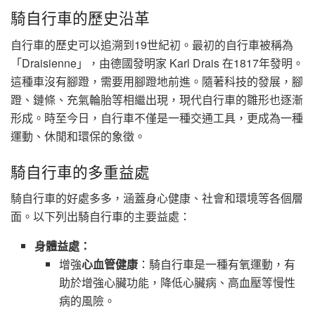
騎自行車的歷史沿革
自行車的歷史可以追溯到19世紀初。最初的自行車被稱為
「Draisienne」，由德國發明家 Karl Drais 在1817年發明。
這種車沒有腳蹬，需要用腳蹬地前進。隨著科技的發展，腳
蹬、鏈條、充氣輪胎等相繼出現，現代自行車的雛形也逐漸
形成。時至今日，自行車不僅是一種交通工具，更成為一種
運動、休閒和環保的象徵。
騎自行車的多重益處
騎自行車的好處多多，涵蓋身心健康、社會和環境等各個層
面。以下列出騎自行車的主要益處：
身體益處：
增強
心血管健康
：騎自行車是一種有氧運動，有
助於增強心臟功能，降低心臟病、高血壓等慢性
病的風險。