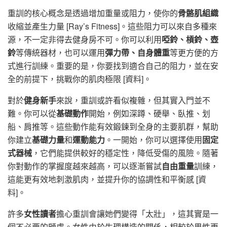
重訓的核心概念是透過增加重量或阻力，使你的
骨骼肌組織
收縮並產生力量 [Ray’s Fitness]。這些阻力可以來自多種來
源，不一定非得去健身房不可。你可以利用
啞鈴、槓鈴、壺
鈴
等傳統器材，也可以運用
彈力帶、自身體重
等更方便的方
式進行訓練。重要的是，你要找到適合自己的阻力，並在安
全的前提下，挑戰你的肌肉極限 [資料]。
對於
健身新手
來說，重訓或許看似複雜，但其實入門並不
難。你可以從
基礎動作
開始，例如深蹲、硬舉、臥推、划
船、肩推等。這些動作能有效鍛鍊到全身的主要肌群，幫助
你建立
基礎力量
和
運動能力
。一開始，你可以選擇使用
固定
式器械
，它們能提供較好的穩定性，降低受傷的風險。隨著
你對動作的掌握度越來越高，可以逐漸嘗試
自由重量
訓練，
這能更有效地刺激肌肉，並提升你的協調性和平衡感 [資
料]。
許多
女性讀者
擔心重訓會讓她們變得「太壯」，這其實是一
個不必要的顧慮。女性由於生理構造的關係，相較於男性更