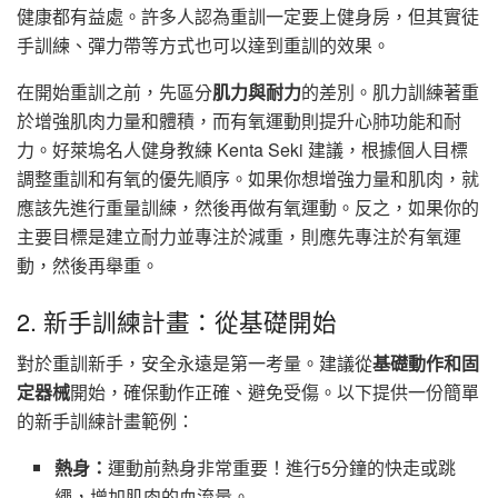
健康都有益處。許多人認為重訓一定要上健身房，但其實徒
手訓練、彈力帶等方式也可以達到重訓的效果。
在開始重訓之前，先區分
肌力與耐力
的差別。肌力訓練著重
於增強肌肉力量和體積，而有氧運動則提升心肺功能和耐
力。好萊塢名人健身教練 Kenta Seki 建議，根據個人目標
調整重訓和有氧的優先順序。如果你想增強力量和肌肉，就
應該先進行重量訓練，然後再做有氧運動。反之，如果你的
主要目標是建立耐力並專注於減重，則應先專注於有氧運
動，然後再舉重。
2. 新手訓練計畫：從基礎開始
對於重訓新手，安全永遠是第一考量。建議從
基礎動作和固
定器械
開始，確保動作正確、避免受傷。以下提供一份簡單
的新手訓練計畫範例：
熱身：
運動前熱身非常重要！進行5分鐘的快走或跳
繩，增加肌肉的血流量。