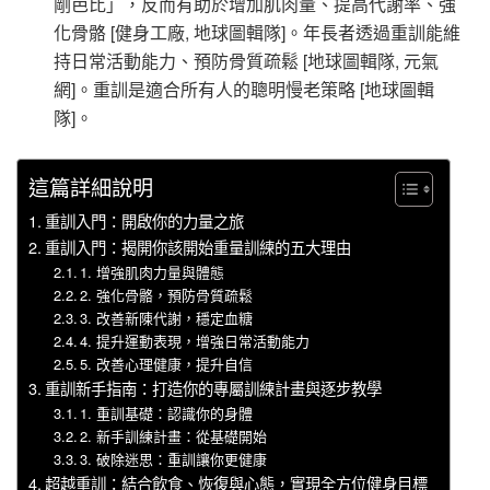
剛芭比」，反而有助於增加肌肉量、提高代謝率、強
化骨骼 [健身工廠, 地球圖輯隊]。年長者透過重訓能維
持日常活動能力、預防骨質疏鬆 [地球圖輯隊, 元氣
網]。重訓是適合所有人的聰明慢老策略 [地球圖輯
隊]。
這篇詳細說明
重訓入門：開啟你的力量之旅
重訓入門：揭開你該開始重量訓練的五大理由
1. 增強肌肉力量與體態
2. 強化骨骼，預防骨質疏鬆
3. 改善新陳代謝，穩定血糖
4. 提升運動表現，增強日常活動能力
5. 改善心理健康，提升自信
重訓新手指南：打造你的專屬訓練計畫與逐步教學
1. 重訓基礎：認識你的身體
2. 新手訓練計畫：從基礎開始
3. 破除迷思：重訓讓你更健康
超越重訓：結合飲食、恢復與心態，實現全方位健身目標