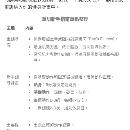
重訓納入你的健身計畫中。
重訓新手指南重點整理
主題
內容
重訓基
透過增加重量或阻力鍛鍊肌肉 [Ray’s Fitness]。
礎
增強肌肉力量、改善體態、提高新陳代謝。
區分肌力與耐力訓練，根據目標調整訓練優先順
序。
新手訓
從基礎動作和固定器械開始，確保動作正確。
練計畫
5分鐘快走或跳繩。
熱身：
深蹲、硬舉、臥推。
基礎動作：
每個動作2-3組，每組8-12次。
一週訓練2-3次，加入休息日。
重要提
重視正確的動作姿勢。