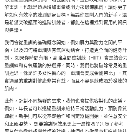
解重訓，也就是透過增加重量或阻力來鍛鍊肌肉，讓你更了
解如何有效率的達到健身目標。無論你是剛入門的新手，還
是希望突破瓶頸的進階訓練者，都能在這裡找到實用的資訊
與建議。
我們會從重訓的基礎概念開始，例如肌力與耐力之間的平
衡，以及如何將重訓與有氧運動結合，打造更全面的健身計
劃。 如果你時間有限，高強度間歇訓練（HIIT）會是結合力
量訓練和有氧運動的好選擇。同時，我們也將破除常見的重
訓迷思，像是許多女性擔心的「重訓會變成金剛芭比」，其
實適量的重訓對健康非常有益，而且不容易練成過於發達的
肌肉。
此外，針對不同族群的需求，我們也會提供客製化的建議。
例如，年長者可以透過重訓來維持日常活動能力、預防骨質
疏鬆。新手則可以從基礎動作和固定器械開始，並注意安全
和正確姿勢。 想要讓訓練效果更上一層樓嗎？別忘了參考
專業健身教練或營養師的建議，他們能為你量身打造訓練計