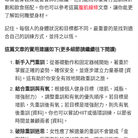
劃和飲食搭配。你也可以參考這篇
腹肌線條
文章，讓你能更
了解如何雕塑身材。
記住，每個人的身體狀況和目標都不同，最重要的是找到適
合自己的訓練方式，並持之以恆。
這篇文章的實用建議如下(更多細節請繼續往下閱讀)
新手入門重訓：
從基礎動作和固定器械開始，著重於
掌握正確的姿勢，確保安全，並逐步建立力量基礎 [資
料]。這有助於你安全有效地開啟重訓之旅。
結合重訓與有氧：
根據個人健身目標（增肌、減脂、
增強耐力），調整重訓和有氧的優先順序。若目標是
增肌，先重訓後有氧；若目標是增強耐力，則先有氧
後重訓 [資料]。你也可以嘗試HIIT或循環訓練，以節省
時間並兼顧兩者 [資料]。
破除重訓迷思：
女性應了解適量的重訓不會變成「金