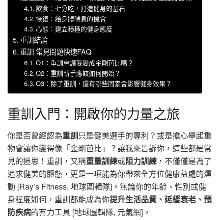
飲食：七分吃，打造健身的基石
恢復：給身體喘息的機會
心態：建立積極的健身態度
重訓結論
重訓 常見問題快速FAQ
Q1：重訓會讓我變成金剛芭比嗎？
Q2：重訓新手應該如何開始？
Q3：除了重訓，還有哪些因素會影響健身效果？
重訓入門：開啟你的力量之旅
你是否曾經認為
重訓
只是健美選手的專利？或是擔心舉起重
物會讓你變得像「金剛芭比」？讓我來告訴你，這些都是常
見的迷思！重訓，又稱
重量訓練
或
阻力訓練
，不僅僅是為了
追求健美的體態，更是一項能為你帶來全方位健康益處的運
動 [Ray’s Fitness, 地球圖輯隊]。無論你的年齡、性別或健
身程度如何，重訓都能成為你
提升生活品質、延緩衰老、預
防疾病
的有力工具 [地球圖輯隊, 元氣網]。