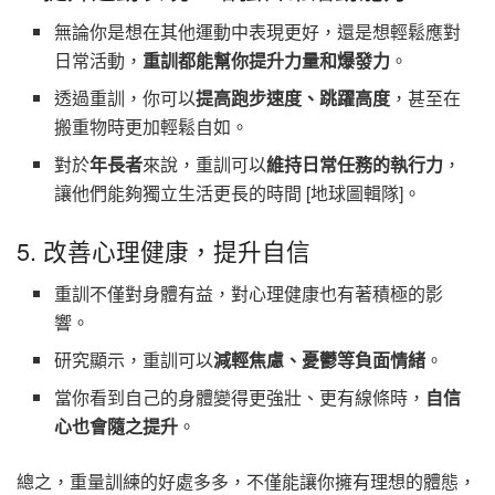
無論你是想在其他運動中表現更好，還是想輕鬆應對
日常活動，
重訓都能幫你提升力量和爆發力
。
透過重訓，你可以
提高跑步速度、跳躍高度
，甚至在
搬重物時更加輕鬆自如。
對於
年長者
來說，重訓可以
維持日常任務的執行力
，
讓他們能夠獨立生活更長的時間 [地球圖輯隊]。
5. 改善心理健康，提升自信
重訓不僅對身體有益，對心理健康也有著積極的影
響。
研究顯示，重訓可以
減輕焦慮、憂鬱等負面情緒
。
當你看到自己的身體變得更強壯、更有線條時，
自信
心也會隨之提升
。
總之，重量訓練的好處多多，不僅能讓你擁有理想的體態，