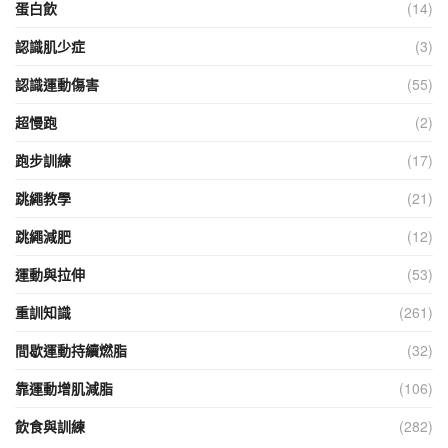
蛋白飲
(14)
認識肌少症
(3)
認識運動傷害
(55)
超慢跑
(2)
跑步訓練
(17)
跳繩教學
(21)
跳繩減肥
(12)
運動與拉伸
(53)
重訓知識
(261)
間歇運動持續燃脂
(32)
靠運動增肌減脂
(106)
飲食與訓練
(282)