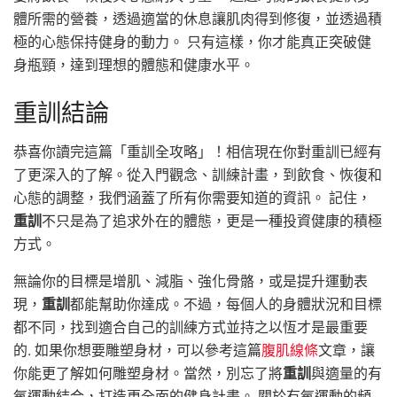
體所需的營養，透過適當的休息讓肌肉得到修復，並透過積
極的心態保持健身的動力。 只有這樣，你才能真正突破健
身瓶頸，達到理想的體態和健康水平。
重訓結論
恭喜你讀完這篇「重訓全攻略」！相信現在你對重訓已經有
了更深入的了解。從入門觀念、訓練計畫，到飲食、恢復和
心態的調整，我們涵蓋了所有你需要知道的資訊。 記住，
重訓
不只是為了追求外在的體態，更是一種投資健康的積極
方式。
無論你的目標是增肌、減脂、強化骨骼，或是提升運動表
現，
重訓
都能幫助你達成。不過，每個人的身體狀況和目標
都不同，找到適合自己的訓練方式並持之以恆才是最重要
的. 如果你想要雕塑身材，可以參考這篇
腹肌線條
文章，讓
你能更了解如何雕塑身材。當然，別忘了將
重訓
與適量的有
氧運動結合，打造更全面的健身計畫。 關於有氧運動的頻