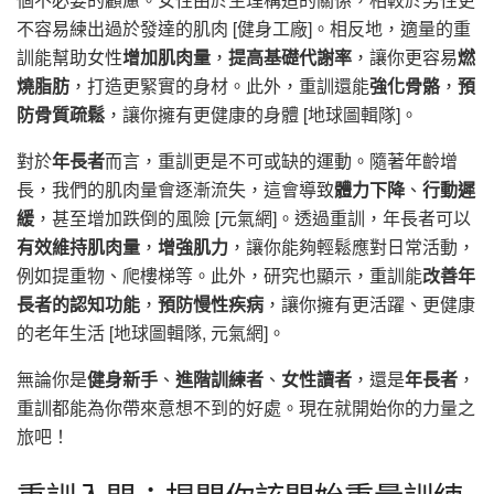
不容易練出過於發達的肌肉 [健身工廠]。相反地，適量的重
訓能幫助女性
增加肌肉量
，
提高基礎代謝率
，讓你更容易
燃
燒脂肪
，打造更緊實的身材。此外，重訓還能
強化骨骼
，
預
防骨質疏鬆
，讓你擁有更健康的身體 [地球圖輯隊]。
對於
年長者
而言，重訓更是不可或缺的運動。隨著年齡增
長，我們的肌肉量會逐漸流失，這會導致
體力下降
、
行動遲
緩
，甚至增加跌倒的風險 [元氣網]。透過重訓，年長者可以
有效維持肌肉量
，
增強肌力
，讓你能夠輕鬆應對日常活動，
例如提重物、爬樓梯等。此外，研究也顯示，重訓能
改善年
長者的認知功能
，
預防慢性疾病
，讓你擁有更活躍、更健康
的老年生活 [地球圖輯隊, 元氣網]。
無論你是
健身新手
、
進階訓練者
、
女性讀者
，還是
年長者
，
重訓都能為你帶來意想不到的好處。現在就開始你的力量之
旅吧！