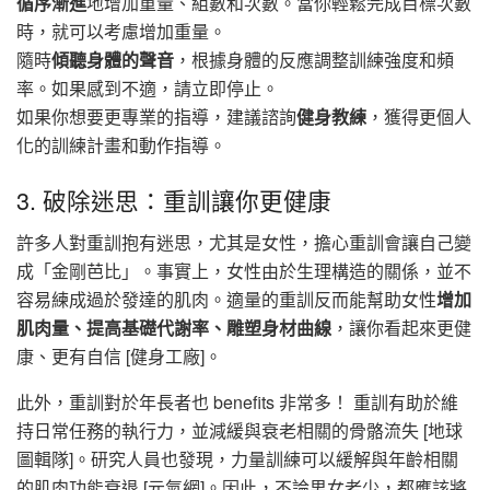
循序漸進
地增加重量、組數和次數。當你輕鬆完成目標次數
時，就可以考慮增加重量。
隨時
傾聽身體的聲音
，根據身體的反應調整訓練強度和頻
率。如果感到不適，請立即停止。
如果你想要更專業的指導，建議諮詢
健身教練
，獲得更個人
化的訓練計畫和動作指導。
3. 破除迷思：重訓讓你更健康
許多人對重訓抱有迷思，尤其是女性，擔心重訓會讓自己變
成「金剛芭比」。事實上，女性由於生理構造的關係，並不
容易練成過於發達的肌肉。適量的重訓反而能幫助女性
增加
肌肉量、提高基礎代謝率、雕塑身材曲線
，讓你看起來更健
康、更有自信 [健身工廠]。
此外，重訓對於年長者也 benefits 非常多！ 重訓有助於維
持日常任務的執行力，並減緩與衰老相關的骨骼流失 [地球
圖輯隊]。研究人員也發現，力量訓練可以緩解與年齡相關
的肌肉功能衰退 [元氣網]。因此，不論男女老少，都應該將