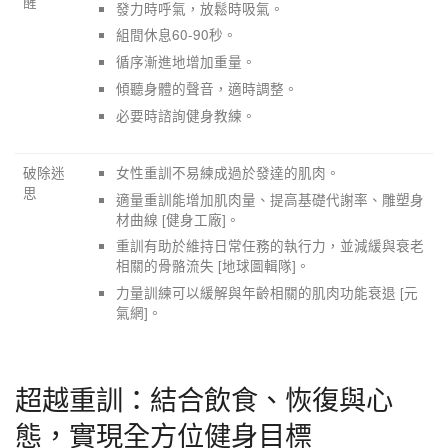
醒
發力時呼氣，放鬆時吸氣。
組間休息60-90秒。
循序漸進地增加重量。
傾聽身體的聲音，適時調整。
必要時諮詢健身教練。
破除迷
女性重訓不易練成過於發達的肌肉。
思
適量重訓能增加肌肉量、提高基礎代謝率、雕塑身
材曲線 [健身工廠]。
重訓有助於維持日常任務的執行力，並減緩與衰老
相關的骨骼流失 [地球圖輯隊]。
力量訓練可以緩解與年齡相關的肌肉功能衰退 [元
氣網]。
超越重訓：結合飲食、恢復與心
態，實現全方位健身目標