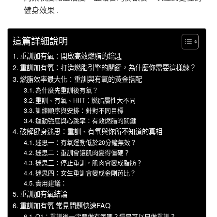
健身效果 .
這篇詳細說明
重訓加有氧：開啟高效燃脂的鑰匙
重訓加有氧：打造燃脂引擎的關鍵，為什麼你需要這樣練？
燃脂效率最大化：重訓與有氧的黃金搭配
為什麼先重訓後有氧？
重訓、有氧、HIIT：燃脂屬性大不同
訓練順序與安排：針對不同目標
運動強度與心跳率：有效燃脂的關鍵
破解健身迷思：重訓、有氧與你所不知道的真相
迷思一：有氧運動低於20分鐘無效？
迷思二：重訓會讓肌肉變得僵硬？
迷思三：停止重訓，肌肉會變成脂肪？
迷思四：女生重訓會變成金剛芭比？
實用建議：
重訓加有氧結論
重訓加有氧 常見問題快速FAQ
Q1：重訓後一定要做有氧嗎？還是可以只做重訓？