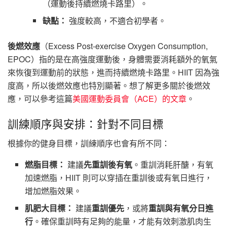
（運動後持續燃燒卡路里）。
缺點：
強度較高，不適合初學者。
後燃效應
（Excess Post-exercise Oxygen Consumption,
EPOC）指的是在高強度運動後，身體需要消耗額外的氧氣
來恢復到運動前的狀態，進而持續燃燒卡路里。HIIT 因為強
度高，所以後燃效應也特別顯著。想了解更多關於後燃效
應，可以參考這篇
美國運動委員會（ACE）的文章
。
訓練順序與安排：針對不同目標
根據你的健身目標，訓練順序也會有所不同：
燃脂目標：
建議
先重訓後有氧
。重訓消耗肝醣，有氧
加速燃脂，HIIT 則可以穿插在重訓後或有氧日進行，
增加燃脂效果。
肌肥大目標：
建議
重訓優先
，或將
重訓與有氧分日進
行
。確保重訓時有足夠的能量，才能有效刺激肌肉生