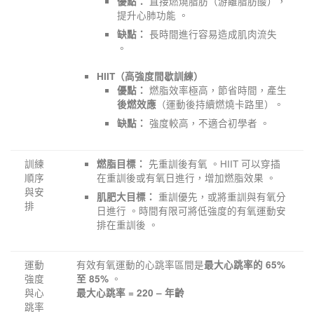
直接燃燒脂肪（游離脂肪酸），
優點：
提升心肺功能 。
長時間進行容易造成肌肉流失
缺點：
。
HIIT（高強度間歇訓練）
燃脂效率極高，節省時間，產生
優點：
（運動後持續燃燒卡路里）。
後燃效應
強度較高，不適合初學者 。
缺點：
訓練
先重訓後有氧 。HIIT 可以穿插
燃脂目標：
順序
在重訓後或有氧日進行，增加燃脂效果 。
與安
重訓優先，或將重訓與有氧分
肌肥大目標：
排
日進行 。時間有限可將低強度的有氧運動安
排在重訓後 。
運動
有效有氧運動的心跳率區間是
最大心跳率的 65%
強度
。
至 85%
與心
最大心跳率 = 220 – 年齡
跳率