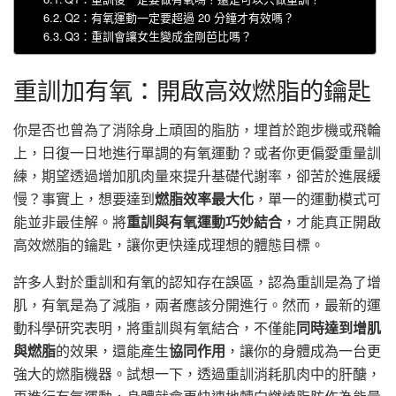
Q2：有氧運動一定要超過 20 分鐘才有效嗎？
Q3：重訓會讓女生變成金剛芭比嗎？
重訓加有氧：開啟高效燃脂的鑰匙
你是否也曾為了消除身上頑固的脂肪，埋首於跑步機或飛輪
上，日復一日地進行單調的有氧運動？或者你更偏愛重量訓
練，期望透過增加肌肉量來提升基礎代謝率，卻苦於進展緩
慢？事實上，想要達到
燃脂效率最大化
，單一的運動模式可
能並非最佳解。將
重訓與有氧運動巧妙結合
，才能真正開啟
高效燃脂的鑰匙，讓你更快達成理想的體態目標。
許多人對於重訓和有氧的認知存在誤區，認為重訓是為了增
肌，有氧是為了減脂，兩者應該分開進行。然而，最新的運
動科學研究表明，將重訓與有氧結合，不僅能
同時達到增肌
與燃脂
的效果，還能產生
協同作用
，讓你的身體成為一台更
強大的燃脂機器。試想一下，透過重訓消耗肌肉中的肝醣，