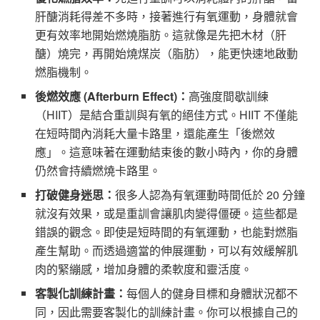
肝醣消耗得差不多時，接著進行有氧運動，身體就會
更有效率地開始燃燒脂肪。這就像是先把木材（肝
醣）燒完，再開始燒煤炭（脂肪），能更快速地啟動
燃脂機制。
後燃效應 (Afterburn Effect)：
高強度間歇訓練
（HIIT）是結合重訓與有氧的絕佳方式。HIIT 不僅能
在短時間內消耗大量卡路里，還能產生「後燃效
應」。這意味著在運動結束後的數小時內，你的身體
仍然會持續燃燒卡路里。
打破健身迷思：
很多人認為有氧運動時間低於 20 分鐘
就沒有效果，或是重訓會讓肌肉變得僵硬。這些都是
錯誤的觀念。即使是短時間的有氧運動，也能對燃脂
產生幫助。而透過適當的伸展運動，可以有效緩解肌
肉的緊繃感，增加身體的柔軟度和靈活度。
客製化訓練計畫：
每個人的健身目標和身體狀況都不
同，因此需要客製化的訓練計畫。你可以根據自己的