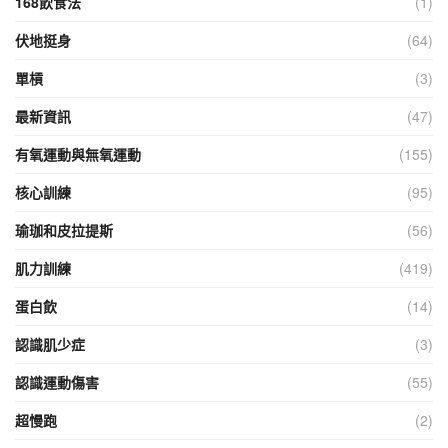
168飲食法
(1)
伏地挺身
(64)
單槓
(3)
最新資訊
(47)
有氧運動與無氧運動
(155)
核心訓練
(95)
瑜珈和皮拉提斯
(56)
肌力訓練
(419)
蛋白飲
(14)
認識肌少症
(3)
認識運動傷害
(55)
超慢跑
(2)