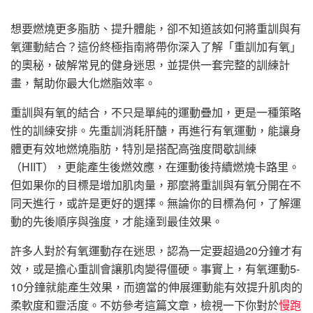
想要燃燒更多脂肪、提升體能，卻不知道該如何將重訓與有
氧運動結合？這份終極指南將帶你深入了解「重訓加有氧」
的奧秘，破解常見的健身迷思，並提供一套完整的訓練計
畫，幫助你最大化燃脂效率。
重訓與有氧的結合，不只是單純的運動疊加，更是一種策略
性的訓練安排。先重訓消耗肝醣，再進行有氧運動，能讓身
體更有效地燃燒脂肪，特別是搭配高強度間歇訓練
（HIIT），更能產生後燃效應，在運動後持續燃燒卡路里。
但如果你的目標是增加肌肉量，那麼將重訓與有氧分開在不
同天進行，或許是更好的選擇。無論你的目標為何，了解運
動的先後順序與強度，才能達到最佳效果。
許多人對於有氧運動存在迷思，認為一定要超過20分鐘才有
效，或是擔心重訓會讓肌肉變得僵硬。事實上，有氧運動5-
10分鐘就能產生效果，而適當的伸展運動能有效提升肌肉的
柔軟度和靈活度。不妨參考這篇文章，檢視一下你對於
慢跑