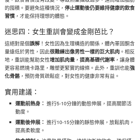
的囤積。要避免這種情況，
停止運動後仍要維持健康的飲食
習慣
，才能保持理想的體態。
迷思四：女生重訓會變成金剛芭比？
這絕對是個
誤解
！女性因為生理構造的關係，體內睪固酮含
量遠低於男性，因此
很難練出像男性一樣的巨大肌肉
。相反
地，重訓能幫助女性
增加肌肉量
，
提高基礎代謝率
，讓身體
更容易燃燒卡路里，雕塑更緊實的線條。此外，重訓也能
強
化骨骼
，預防骨質疏鬆症，對女性的健康非常有益。
實用建議：
運動前熱身：
進行5-10分鐘的動態伸展，提高關節活
動度。
運動後伸展：
進行10-15分鐘的靜態伸展，放鬆肌肉，
提高柔軟度。