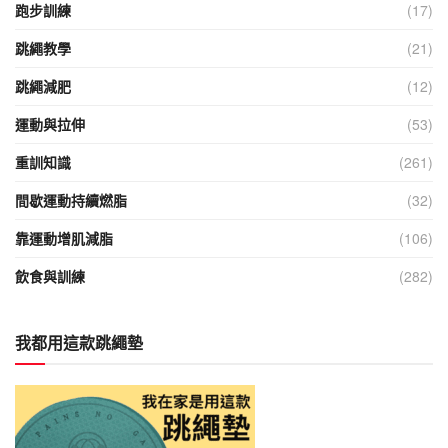
跑步訓練
(17)
跳繩教學
(21)
跳繩減肥
(12)
運動與拉伸
(53)
重訓知識
(261)
間歇運動持續燃脂
(32)
靠運動增肌減脂
(106)
飲食與訓練
(282)
我都用這款跳繩墊