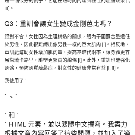
是一個很好的例子，它能在短時間內達到極佳的燃脂效果 [i,
iii]。
Q3：重訓會讓女生變成金剛芭比嗎？
絕對不會！女性因為生理構造的關係，體內睪固酮含量遠低
於男性，因此很難練出像男性一樣的巨大肌肉 [i]。相反地，
重訓能幫助女性增加肌肉量，提高基礎代謝率，讓身體更容
易燃燒卡路里，雕塑更緊實的線條 [i]。此外，重訓也能強化
骨骼，預防骨質疏鬆症，對女性的健康非常有益 [i, ii]。
我使用了 `
`、`
` 和 `
` HTML 元素，並以繁體中文撰寫。我盡力
根據文章內容回答了這些問題，並加入了適