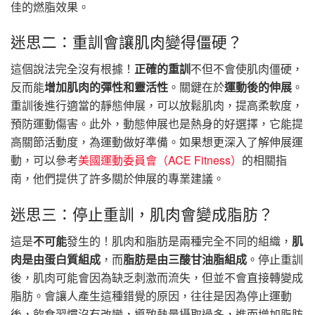
佳的燃脂效果。
迷思二：重訓會讓肌肉變得僵硬？
這個說法完全沒有根據！
正確的重訓
不但不會使肌肉僵硬，
反而能
增加肌肉的彈性和靈活性
。關鍵在於
運動後的伸展
。
重訓後進行適當的靜態伸展，可以放鬆肌肉，提高柔軟度，
預防運動傷害。此外，動態伸展也是熱身的好選擇，它能提
高關節活動度，為運動做好準備。如果想更深入了解伸展運
動，可以參考
美國運動委員會（ACE Fitness）
的相關指
南，他們提供了許多關於伸展的專業建議。
迷思三：停止重訓，肌肉會變成脂肪？
這是
不可能
發生的！肌肉和脂肪是兩種完全不同的組織，
肌
肉是由蛋白質組成
，而
脂肪是由三酸甘油脂組成
。停止重訓
後，肌肉可能會因為缺乏刺激而流失，但並不會直接轉變成
脂肪。會讓人產生這種錯覺的原因，往往是因為停止運動
後，飲食習慣沒有改變，導致熱量攝取過多，進而增加脂肪