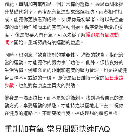
體能，
重訓加有氧
都是一個非常棒的選擇。 透過重訓來提
升基礎代謝率，再搭配有氧運動來燃燒脂肪，兩者相輔相
成，能讓你更快看到成效。 如果你是初學者，可以先從基
礎的重訓動作和簡單的有氧運動開始，循序漸進地增加強
度。 像是想要入門有氧，可以先從了解
慢跑是有氧運動
嗎？
開始，重新認識有氧運動的益處。
同時，也別忘了飲食控制的重要性。 均衡的飲食，搭配適
當的運動，才能讓你的努力事半功倍。 此外，保持良好的
生活習慣，例如充足的睡眠和適度的壓力管理，也是達成健
身目標不可或缺的一環。 即便是每日維持一定的
每日走路
步數
，也能對健康產生莫大的幫助。
健身是一場馬拉松，而不是短跑衝刺。 找到適合自己的運
動方式，享受運動的樂趣，才能持之以恆地走下去。 祝你
在健身的道路上，不斷突破自我，達成理想的體態目標！
重訓加有氧 常見問題快速FAQ