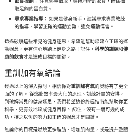
飲食控制：
注意熱量攝取，維持均衡的飲食，確保攝
取足夠的蛋白質。
尋求專業指導：
如果是健身新手，建議尋求專業教練
的指導，學習正確的運動姿勢，避免運動傷害。
透過破解這些常見的健身迷思，希望能幫助您建立正確的運
動觀念，更有信心地踏上健身之路！記住，
科學的訓練
和
健
康的飲食
才是達成目標的關鍵。
重訓加有氧結論
經過以上的深入探討，相信你對
重訓加有氧
的奧秘有了更全
面的了解。 從燃脂效率最大化的原理、訓練計畫的安排，
到破解常見的健身迷思，我們希望這份終極指南能幫助你更
科學、更有效地達成健身目標。 記住，沒有一蹴可幾的成
功，持之以恆的努力和正確的觀念才是關鍵。
無論你的目標是燃燒更多脂肪、增加肌肉量，或是提升整體