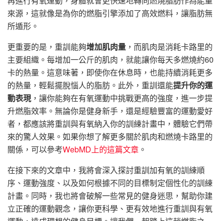
再進行有氧運動，身體就會更快速地轉向燃燒脂肪作為能量
來源，這就像是為你的燃脂引擎添加了高效燃料，讓脂肪無
所遁形。
更重要的是，重訓能夠
增加肌肉量
，而肌肉是消耗卡路里的
主要組織。每增加一公斤的肌肉，就能讓你每天多燃燒約60
卡的熱量。這意味著，即使你在休息時，也能持續消耗更多
的熱量，輕鬆擺脫惱人的脂肪。此外，重訓還能
提升你的運
動表現
，讓你能夠在有氧運動中挑戰更高的強度，進一步提
升燃脂效率。無論你是健身新手，還是經驗豐富的運動愛好
者，都應該將重訓與有氧納入你的訓練計畫中，體驗它們帶
來的驚人效果。如果你想了解更多關於肌肉和燃燒卡路里的
關係，可以參考
WebMD上的這篇文章
。
在接下來的文章中，我將會深入探討重訓加有氧的訓練順
序、運動強度、以及如何根據不同的目標制定個性化的訓練
計畫。同時，我也將會破解一些常見的健身迷思，幫助你建
立正確的運動觀念，讓你更科學、更有效地進行重訓與有氧