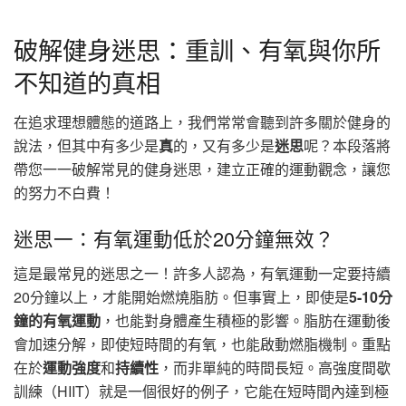
破解健身迷思：重訓、有氧與你所
不知道的真相
在追求理想體態的道路上，我們常常會聽到許多關於健身的
說法，但其中有多少是
真
的，又有多少是
迷思
呢？本段落將
帶您一一破解常見的健身迷思，建立正確的運動觀念，讓您
的努力不白費！
迷思一：有氧運動低於20分鐘無效？
這是最常見的迷思之一！許多人認為，有氧運動一定要持續
20分鐘以上，才能開始燃燒脂肪。但事實上，即使是
5-10分
鐘的有氧運動
，也能對身體產生積極的影響。脂肪在運動後
會加速分解，即使短時間的有氧，也能啟動燃脂機制。重點
在於
運動強度
和
持續性
，而非單純的時間長短。高強度間歇
訓練（HIIT）就是一個很好的例子，它能在短時間內達到極