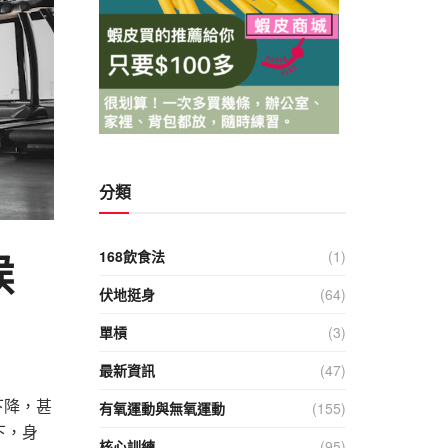
分類
候
168飲食法
(1)
伏地挺身
(64)
單槓
(3)
最新資訊
(47)
下降，甚
有氧運動與無氧運動
(155)
下，身
核心訓練
(95)