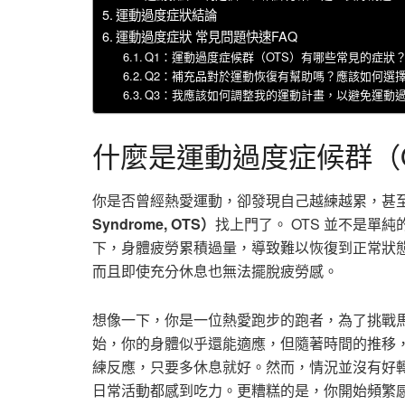
運動過度症狀結論
運動過度症狀 常見問題快速FAQ
Q1：運動過度症候群（OTS）有哪些常見的症狀
Q2：補充品對於運動恢復有幫助嗎？應該如何選
Q3：我應該如何調整我的運動計畫，以避免運動
什麼是運動過度症候群（
你是否曾經熱愛運動，卻發現自己越練越累，甚
Syndrome, OTS）
找上門了。 OTS 並不是
下，身體疲勞累積過量，導致難以恢復到正常狀
而且即使充分休息也無法擺脫疲勞感。
想像一下，你是一位熱愛跑步的跑者，為了挑戰馬拉松 
始，你的身體似乎還能適應，但隨著時間的推移
練反應，只要多休息就好。然而，情況並沒有好
日常活動都感到吃力。更糟糕的是，你開始頻繁感