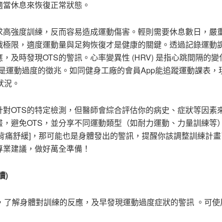
適當休息來恢復正常狀態。
求高強度訓練，反而容易造成運動傷害。輕則需要休息數日，嚴
戰極限，適度運動量與足夠恢復才是健康的關鍵。透過記錄運動
應，及時發現OTS的警訊。心率變異性 (HRV) 是指心跳間隔的
能是運動過度的徵兆。如同健身工廠的會員App能追蹤運動課表，
狀況。
針對OTS的特定檢測，但醫師會綜合評估你的病史、症狀等因素
，避免OTS，並分享不同運動類型（如耐力運動、力量訓練等
中背痛舒緩]，那可能也是身體發出的警訊，提醒你該調整訓練計
專業建議，做好萬全準備！
讀)
V)，了解身體對訓練的反應，及早發現運動過度症狀的警訊 。可使