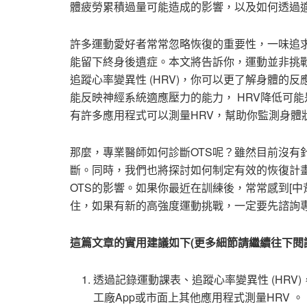
體疲勞累積過量可能造成的影響，以及如何透過
許多運動愛好者常常忽略恢復的重要性，一味追
能留下終身後遺症。本文將告訴你，運動並非挑
追蹤心率變異性 (HRV)，你可以更了解身體的反
能反映神經系統適應壓力的能力， HRV降低可
有許多應用程式可以測量HRV，幫助你監測身體
那麼，專業醫師如何診斷OTS呢？雖然目前沒有
斷。同時，我們也將探討如何制定有效的恢復計畫
OTS的影響。如果你最近在訓練後，常常感到[
住，如果有新的高強度運動挑戰，一定要先諮詢
這篇文章的實用建議如下(更多細節請繼續往下閱
透過記錄運動課表、追蹤心率變異性 (HR
工廠App或市面上其他應用程式測量HRV 。