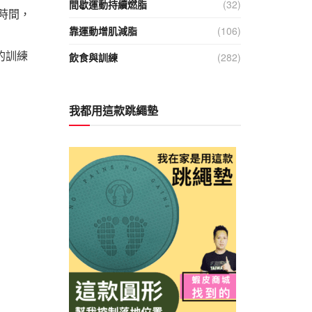
間歇運動持續燃脂
(32)
時間，
靠運動增肌減脂
(106)
的訓練
飲食與訓練
(282)
我都用這款跳繩墊