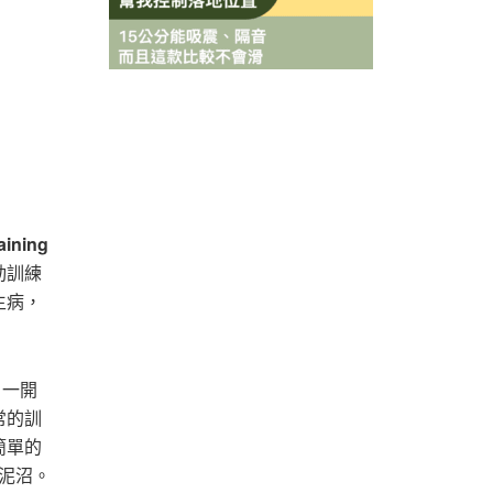
ining
動訓練
生病，
。一開
常的訓
簡單的
的泥沼。