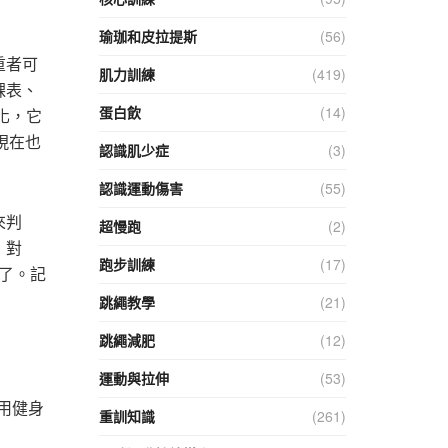
瑜珈和皮拉提斯
(56)
重者可
肌力訓練
(419)
課表、
蛋白飲
(14)
變化，它
現在也
認識肌少症
(3)
認識運動傷害
(55)
來判
超慢跑
(2)
）對
跑步訓練
(17)
畫了。記
跳繩教學
(21)
跳繩減肥
(12)
運動與拉伸
(53)
用健身
重訓知識
(261)