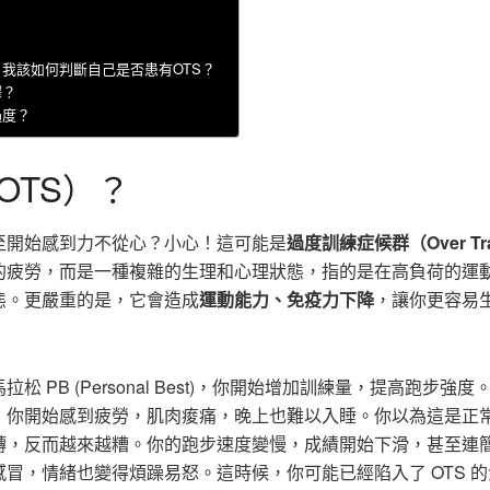
？我該如何判斷自己是否患有OTS？
擇？
過度？
OTS）？
至開始感到力不從心？小心！這可能是
過度訓練症候群（Over Tra
單純的疲勞，而是一種複雜的生理和心理狀態，指的是在高負荷的運
態。更嚴重的是，它會造成
運動能力、免疫力下降
，讓你更容易
PB (Personal Best)，你開始增加訓練量，提高跑步強度
，你開始感到疲勞，肌肉痠痛，晚上也難以入睡。你以為這是正
轉，反而越來越糟。你的跑步速度變慢，成績開始下滑，甚至連
冒，情緒也變得煩躁易怒。這時候，你可能已經陷入了 OTS 