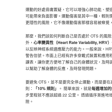
運動的好處毋庸置疑，它可以增強心肺功能、塑
可能帶來負面影響。運動傷害是其中一種，輕則需
更隱性的風險，它不像運動傷害那樣容易被察覺
那麼，我們該如何判斷自己是否處於 OTS 的
外，
心率變異性（Heart Rate Variability, HRV）
以反映神經系統適應壓力的能力。一般來說，HRV 
警告信號。市面上已經有許多穿戴式裝置和應用程式
課表，讓你更方便地了解自己的身體狀況，及時
以幫助了解身體的反應，及時發現問題。
要避免 OTS，並不是要完全停止運動，而是要
則：
「10% 規則」
。 簡單來說，就是
每週增加的
步里程就不應該超過 22 公里。 透過循序漸進
險。