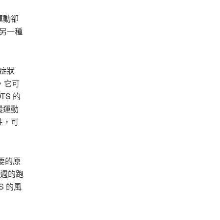
運動卻
是另一種
症狀
，它可
S 的
蹤運動
性，可
要的原
下週的跑
S 的風