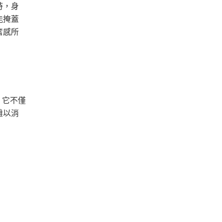
時，身
能掩蓋
奮感所
。它不僅
難以消