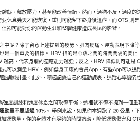
造體態、釋放壓力，甚至能改善情緒。然而，過猶不及，過度的
要休息幾天才能恢復，重則可能留下終身後遺症。而 OTS 則
，但卻可能對你的運動生涯和整體健康造成長遠的影響。
風險之中呢？除了留意上述提到的疲勞、肌肉痠痛、運動表現下降等
也是一個重要的指標。 HRV 指的是心跳之間的時間間隔的變化
越高，代表身體的適應能力越強；反之，HRV 降低則可能是 OT
可以測量 HRV，例如健身工廠的會員App，有些App可以追
調整訓練計畫。此外，積極記錄自己的運動課表，追蹤心率變異
在高強度訓練和適度休息之間取得平衡。這裡就不得不提到一個重
運動量不要超過 10%
。 舉例來說，如果你本週跑了 20 公里，
地增加運動量，你的身體才有足夠的時間適應，降低運動傷害和 OT