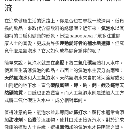
流
在追求健康生活的道路上，你是否也在尋找一款清爽、低負
擔的飲品，來取代含糖飲料的誘惑呢？近年來，
氣泡水
以其
獨特的口感和健康的形象，迅速 завоевала了眾多注重健
康人士的喜愛，更成為許多
運動愛好者
的
補水新選擇
。但究
竟什麼是氣泡水？它又如何成為健身夥伴的呢？
簡單來說，氣泡水就是在
高壓
下將
二氧化碳
氣體打入水中，
使其產生清涼氣泡的飲品。市面上的氣泡水主要分為兩種：
天然氣泡水
和
人工氣泡水
。天然氣泡水來自於冰河溶解或火
山附近的地下水，富含
碳酸氫鹽
、
鉀
、
鈉
、
鈣
、
鎂
及
鐵
等
天
然礦物質
，口感也更為豐富。而人工氣泡水則是透過人工方
式將二氧化碳注入水中，成分相對單純。
值得注意的是，氣泡水並非等同於
蘇打水
。蘇打水通常會添
加
甜味劑
、
色素
等添加物，使其口感更接近汽水。對於追求
健康的運動人士來說，選擇
無添加
的氣泡水才是明智之舉。