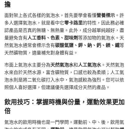
擔
面對架上各式各樣的氣泡水，首先要學會看懂
營養標示
。許
多人選擇氣泡水，就是看中它
零卡路里
的特性，因此務必確
認產品是否真的無糖、無熱量。此外，成分越單純越好，盡
量避免含有
人工香料、色素、甜味劑
等添加物的氣泡水。天
然氣泡水通常會標示含有
碳酸氫鹽、鉀、鈉、鈣、鎂、鐵
等
天然礦物質，適量補充對身體有益。
市面上氣泡水主要分為
天然氣泡水
和
人工氣泡水
。天然氣泡
水來自於天然水源，富含礦物質，口感也較為柔順；人工氣
泡水則是將二氧化碳打入水中，氣泡感較為強烈。您可以依
照個人喜好選擇，但建議優先選擇成分天然的產品。
飲用技巧：掌握時機與份量，運動效果更加
倍
氣泡水的飲用時機也是一門學問。運動前、中、後，飲用氣