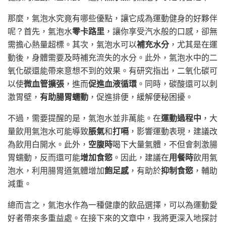
那麼，氣泡水究竟有哪些優點，讓它成為運動健身的好夥伴
呢？首先，氣泡水
零卡路里
，讓你享受汽水般的口感，卻無
需擔心熱量超標。其次，氣泡水可以
補充水分
，尤其是在運
動後，身體需要及時補充流失的水分。此外，氣泡水中的二
氧化碳還能帶來意想不到的效果。有研究指出，二氧化碳可
以使
微血管擴張
，進而
促進血液循環
。同時，碳酸還可以刺
激胃壁，
有助腸胃蠕動
，促進排便，緩解便秘困擾。
不過，需要提醒的是，氣泡水並非萬能。在
運動過程中
，大
量飲用氣泡水可能導致
脹氣
和
打嗝
，影響運動表現，建議改
為飲用白開水。此外，
空腹時
喝下大量氣體，不但會刺激腸
胃蠕動，反而還可能
增加食慾
。因此，建議在
用餐時
飲用氣
泡水，利用腸胃道氣體增加
飽足感
，有助於
抑制食慾
，輔助
減重。
總而言之，氣泡水作為一種健康的飲品選擇，可以為運動愛
好者帶來多重益處。在接下來的文章中，我將更深入地探討