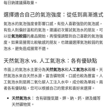
每日鈉建議攝取量。
選擇適合自己的氣泡強度：從低到高漸進式
氣泡水的氣泡強度會影響口感，有些人喜歡強勁的氣泡感，
有些人則偏好溫和的氣泡。建議初次嘗試氣泡水的朋友，可
以從
氣泡較弱
的產品開始，再慢慢調整到自己喜歡的氣泡強
度。如果是腸胃比較敏感的朋友，也建議選擇氣泡較弱的氣
泡水，避免造成腸胃不適。
天然氣泡水 vs. 人工氣泡水：各有優缺點
市面上的氣泡水主要分為
天然氣泡水
和
人工氣泡水
兩種。天
然氣泡水來自天然水源，富含礦物質，口感也較為豐富。人
工氣泡水則是將二氧化碳人工注入水中，成分較為單純。兩
者各有優缺點，您可以根據自己的需求和喜好來選擇。
天然氣泡水：
含有碳酸氫鹽、鉀、鈉、鈣、鎂及鐵等
天然礦物質。