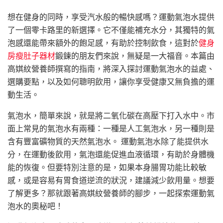
想在健身的同時，享受汽水般的暢快感嗎？運動氣泡水提供
了一個零卡路里的新選擇。它不僅能補充水分，其獨特的氣
泡感還能帶來額外的飽足感，有助於控制飲食，這對於
健身
房瘦肚子器材
鍛鍊的朋友們來說，無疑是一大福音。本篇由
高娸紋營養師撰寫的指南，將深入探討運動氣泡水的益處、
選購要點，以及如何聰明飲用，讓你享受健康又無負擔的運
動生活。
氣泡水，簡單來說，就是將二氧化碳在高壓下打入水中。市
面上常見的氣泡水有兩種：一種是人工氣泡水，另一種則是
含有豐富礦物質的天然氣泡水。 運動氣泡水除了能提供水
分，在運動後飲用，氣泡還能促進血液循環，有助於身體機
能的恢復。但要特別注意的是，如果本身腸胃功能比較敏
感，或是容易有胃食道逆流的狀況，建議減少飲用量。想要
了解更多？那就跟著高娸紋營養師的腳步，一起探索運動氣
泡水的奧秘吧！