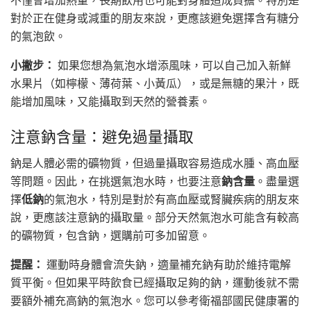
對於正在健身或減重的朋友來說，更應該避免選擇含有糖分
的氣泡飲。
小撇步：
如果您想為氣泡水增添風味，可以自己加入新鮮
水果片（如檸檬、薄荷葉、小黃瓜），或是無糖的果汁，既
能增加風味，又能攝取到天然的營養素。
注意鈉含量：避免過量攝取
鈉是人體必需的礦物質，但過量攝取容易造成水腫、高血壓
等問題。因此，在挑選氣泡水時，也要注意
鈉含量
。盡量選
擇
低鈉
的氣泡水，特別是對於有高血壓或腎臟疾病的朋友來
說，更應該注意鈉的攝取量。部分天然氣泡水可能含有較高
的礦物質，包含鈉，選購前可多加留意。
提醒：
運動時身體會流失鈉，適量補充鈉有助於維持電解
質平衡。但如果平時飲食已經攝取足夠的鈉，運動後就不需
要額外補充高鈉的氣泡水。您可以參考衛福部國民健康署的