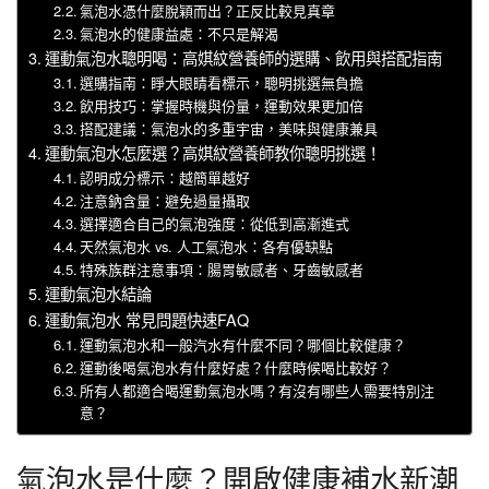
氣泡水憑什麼脫穎而出？正反比較見真章
氣泡水的健康益處：不只是解渴
運動氣泡水聰明喝：高娸紋營養師的選購、飲用與搭配指南
選購指南：睜大眼睛看標示，聰明挑選無負擔
飲用技巧：掌握時機與份量，運動效果更加倍
搭配建議：氣泡水的多重宇宙，美味與健康兼具
運動氣泡水怎麼選？高娸紋營養師教你聰明挑選！
認明成分標示：越簡單越好
注意鈉含量：避免過量攝取
選擇適合自己的氣泡強度：從低到高漸進式
天然氣泡水 vs. 人工氣泡水：各有優缺點
特殊族群注意事項：腸胃敏感者、牙齒敏感者
運動氣泡水結論
運動氣泡水 常見問題快速FAQ
運動氣泡水和一般汽水有什麼不同？哪個比較健康？
運動後喝氣泡水有什麼好處？什麼時候喝比較好？
所有人都適合喝運動氣泡水嗎？有沒有哪些人需要特別注
意？
氣泡水是什麼？開啟健康補水新潮