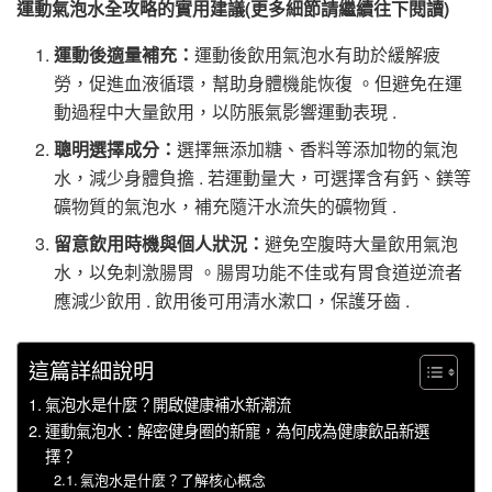
運動氣泡水全攻略的實用建議(更多細節請繼續往下閱讀)
運動後適量補充：
運動後飲用氣泡水有助於緩解疲
勞，促進血液循環，幫助身體機能恢復 。但避免在運
動過程中大量飲用，以防脹氣影響運動表現 .
聰明選擇成分：
選擇無添加糖、香料等添加物的氣泡
水，減少身體負擔 . 若運動量大，可選擇含有鈣、鎂等
礦物質的氣泡水，補充隨汗水流失的礦物質 .
留意飲用時機與個人狀況：
避免空腹時大量飲用氣泡
水，以免刺激腸胃 。腸胃功能不佳或有胃食道逆流者
應減少飲用 . 飲用後可用清水漱口，保護牙齒 .
這篇詳細說明
氣泡水是什麼？開啟健康補水新潮流
運動氣泡水：解密健身圈的新寵，為何成為健康飲品新選
擇？
氣泡水是什麼？了解核心概念