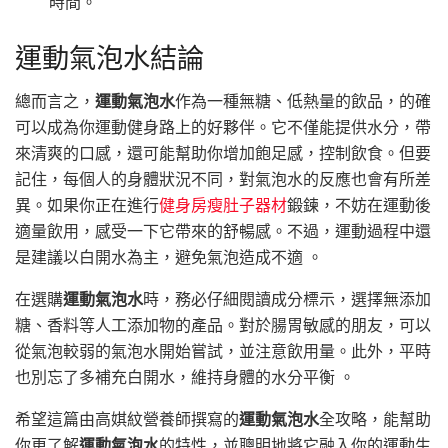
時間。
運動氣泡水結論
總而言之，
運動氣泡水
作為一種無糖、低熱量的飲品，的確
可以成為你運動健身路上的好夥伴。它不僅能提供水分，帶
來清爽的口感，還可能幫助你增加飽足感，控制飲食。但要
記住，每個人的身體狀況不同，對氣泡水的反應也會有所差
異。如果你正在進行
健身房瘦肚子器材
鍛鍊，不妨在運動後
適量飲用，感受一下它帶來的舒暢感。不過，運動過程中還
是建議以白開水為主，避免氣泡造成不適 。
在選購
運動氣泡水
時，務必仔細閱讀成分標示，選擇無添加
糖、香料等人工添加物的產品。對於腸胃敏感的朋友，可以
從氣泡較弱的氣泡水開始嘗試，並注意飲用量。此外，平時
也別忘了多補充白開水，維持身體的水分平衡 。
希望這篇由高娸紋營養師撰寫的
運動氣泡水
全攻略，能幫助
你更了解
運動氣泡水
的特性，並聰明地將它融入你的運動生