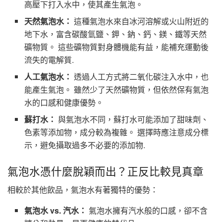
高壓下打入水中，使其產生氣泡。
天然氣泡水：
這種氣泡水來自冰河溶解或火山附近的
地下水，富含碳酸氫鹽、鉀、鈉、鈣、鎂、鐵等天然
礦物質。 這些礦物質對身體機能有益，能補充運動後
流失的電解質.
人工氣泡水：
透過人工方式將二氧化碳注入水中，也
能產生氣泡。 雖然少了天然礦物質，但依然保有氣泡
水的口感和健康優勢。
蘇打水：
與氣泡水不同，蘇打水可能添加了甜味劑、
色素等添加物，成分較為複雜。 選擇時應注意成分標
示，避免攝取過多不必要的添加物.
氣泡水憑什麼脫穎而出？正反比較見真章
相較於其他飲品，氣泡水有著獨特的優勢：
氣泡水 vs. 汽水：
氣泡水擁有汽水般的口感，卻不含