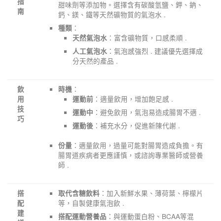
指
甜味劑等添加物。選擇含有碳酸氫鹽、鉀、鈉、
南
鈣、鎂、鐵等天然礦物質的氣泡水 .
：
種類
：富含礦物質，口感柔順 .
天然氣泡水
：氣泡感強烈 . 建議優先選擇成
人工氣泡水
分天然的產品 .
：
飲
時機
：適量飲用，增加飽足感 .
用
運動前
技
：避免飲用，氣泡易造成腸胃不適 .
運動中
巧
：補充水分，促進新陳代謝 .
運動後
：適量飲用，過量可能對腸胃造成負擔。有
份量
腸胃道疾病者更應謹慎，或諮詢專業醫師或營養
師 .
：加入新鮮水果、薄荷葉、檸檬片
搭
取代含糖飲料
等，自製健康氣泡飲 .
配
建
：與運動蛋白粉、BCAA等混
搭配運動營養品