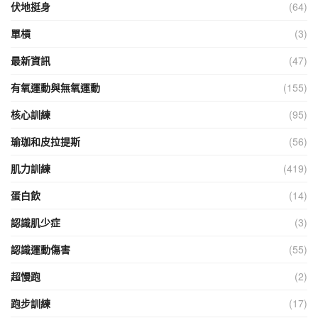
伏地挺身
(64)
單槓
(3)
最新資訊
(47)
有氧運動與無氧運動
(155)
核心訓練
(95)
瑜珈和皮拉提斯
(56)
肌力訓練
(419)
蛋白飲
(14)
認識肌少症
(3)
認識運動傷害
(55)
超慢跑
(2)
跑步訓練
(17)