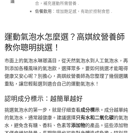
議
合，補充運動所需營養 .
：增加飽足感，有助於控制食慾 .
佐餐飲用
運動氣泡水怎麼選？高娸紋營養師
教你聰明挑選！
市面上的氣泡水琳瑯滿目，從天然氣泡水到人工氣泡水，再
到添加各種風味的氣泡飲，選擇眾多，要如何挑選才能喝得
健康又安心呢？別擔心，高娸紋營養師為您整理了幾個選購
重點，讓您輕鬆選到適合自己的運動氣泡水！
認明成分標示：越簡單越好
挑選氣泡水的第一步，就是仔細查看
成分標示
。成分越單純
的氣泡水，通常越健康。建議選擇
只有水和二氧化碳
的氣泡
水，避免含有糖、香料、色素等
添加物
的產品。這些添加物
不僅會增加熱量，長期飲用也可能對身體造成負擔。特別是