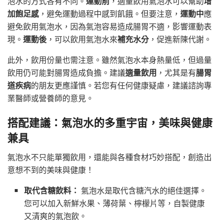
泡水的方式各有不同。
運動前
，適量飲用氣泡水可以幫助
增
加飽足感
，避免運動過程中感到飢餓。但要注意，
運動中
應
避免飲用氣泡水，因為氣泡容易造成腸胃不適，影響運動表
現。
運動後
，可以飲用氣泡水來
補充水分
，促進新陳代謝。
此外，飲用份量也需注意。雖然氣泡水本身熱量低，但過量
飲用仍可能對腸胃造成負擔。建議
適量飲用
，尤其是有
腸胃
道疾病
的朋友更應謹慎。若您有任何健康疑慮，建議諮詢專
業醫師或營養師的意見。
搭配建議：氣泡水的多重宇宙，美味與健康
兼具
氣泡水不只能單獨飲用，還能與各種食材巧妙搭配，創造出
意想不到的美味與健康！
取代含糖飲料：
氣泡水是取代含糖汽水的絕佳選擇。
您可以加入新鮮水果、薄荷葉、檸檬片等，自製健康
又清爽的氣泡飲。