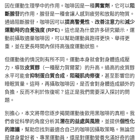
因在運動生理學中的作用。咖啡因是一種
興奮劑
，它可以
阻
斷腺苷
的作用，腺苷是一種會讓人感到疲勞和放鬆的物質。
通過阻斷腺苷，咖啡因可以
提高警覺性
、
改善注意力
和
減少
運動時的自覺強度 (RPE)
。這也是為什麼許多研究顯示，運
動前攝取適量咖啡因，可以幫助運動員跑得更快、舉得更
重，並在更長時間內保持高強度運動狀態。
但運動後的情況則有所不同。運動本身就會對身體造成壓
力，導致
皮質醇
（一種壓力賀爾蒙）的升高。過高的皮質醇
水平可能會
抑制蛋白質合成
，
阻礙肌肉修復
，甚至影響您的
睡眠質量。這時，再攝取咖啡因，是否會對身體造成額外的
負擔，反而不利於恢復呢？這正是我們需要深入探討的問
題。
別擔心，本文將帶您逐步揭開運動後飲用黑咖啡的真相。我
們會從科學的角度分析其
潛在的益處與風險
，並提供
個性化
的建議
，幫助您找到最適合自己的咖啡因攝取策略。無論您
是健身愛好者、專業運動員，還是對運動營養充滿好奇的讀