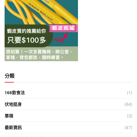
分類
168飲食法
(1)
伏地挺身
(64)
單槓
(3)
最新資訊
(47)