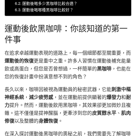
運動後喝多少黑咖啡比較合適？
運動後喝哪種黑咖啡比較好？
運動後飲黑咖啡：你該知道的第一
件事
在追求卓越運動表現的道路上，每一個細節都至關重要，而
運動後的恢復
更是重中之重。許多人習慣在運動後補充能量
飲或高蛋白，但您是否曾想過，一杯簡單的
黑咖啡
，也能在
您的恢復計畫中扮演意想不到的角色？
長久以來，咖啡因被視為運動員的秘密武器，它能
刺激中樞
神經系統
，
減少疲勞感
，並在運動前提供顯著的
爆發力
和
耐
力
提升。然而，運動後飲用黑咖啡，其效果卻更加微妙且複
雜。這不僅僅是提神醒腦，更牽涉到您的
皮質醇水平
、
肌肉
修復
以及整體的
身體恢復
。
在深入探討運動後黑咖啡的奧秘之前，我們需要先了解咖啡