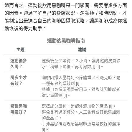
總而言之，運動後飲用黑咖啡是一門學問，需要考慮多方面
的因素。透過了解自己的身體狀況、運動類型和時間點，才
能制定出最適合自己的咖啡因攝取策略，讓黑咖啡成為你運
動恢復的得力助手。
運動後黑咖啡指南
主題
建議
運動後至少等待 1-2 小時，讓身體的皮質醇
運動後多
水平稍微下降後，再考慮飲用 [i]。
久喝？
咖啡因攝入量為每公斤體重 2-6 毫克時，是
喝多少才
一種有效的增效劑 [i]。
有效？
根據自身情況調整飲用量，對咖啡因敏感者
從少量開始 [i]。
選擇成分單純、無額外添加物的產品 [i]。
哪種黑咖
避免含有過多糖分、人工香料或其他添加劑
啡最好？
的產品 [i]。
手沖黑咖啡或現磨黑咖啡通常是較好的選擇
[i]。