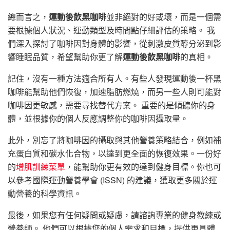
總而言之，
運動後飲黑咖啡
並非絕對的好或壞，而是一個需
要根據個人狀況、運動類型及時間點仔細評估的策略。 我
們深入探討了咖啡因對身體的影響，從刺激皮質醇分泌到影
響睡眠品質，希望幫助你更了解
運動後飲黑咖啡
的真相。
記住，沒有一種方法適合所有人。有些人發現運動後一杯黑
咖啡能幫助他們恢復，加速脂肪燃燒，而另一些人則可能對
咖啡因更敏感，需要尋找替代方案。 重要的是傾聽你的身
體，並根據你的個人反應調整你的咖啡因攝取量。
此外，別忘了將咖啡因的攝取與其他營養策略結合，例如補
充蛋白質和碳水化合物，以達到更全面的恢復效果。一份好
的
增肌訓練菜單
，能幫助你更有效的達到健身目標。你也可
以參考國際運動營養學會 (ISSN) 的建議，獲取更多關於運
動營養的科學資訊。
最後，如果您有任何疑問或疑慮，請諮詢專業的健身教練或
營養師。 他們可以根據您的個人需求和目標，提供更具體