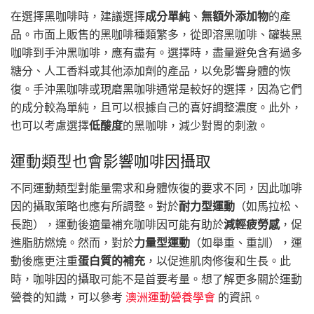
在選擇黑咖啡時，建議選擇
成分單純
、
無額外添加物
的產
品。市面上販售的黑咖啡種類繁多，從即溶黑咖啡、罐裝黑
咖啡到手沖黑咖啡，應有盡有。選擇時，盡量避免含有過多
糖分、人工香料或其他添加劑的產品，以免影響身體的恢
復。手沖黑咖啡或現磨黑咖啡通常是較好的選擇，因為它們
的成分較為單純，且可以根據自己的喜好調整濃度。此外，
也可以考慮選擇
低酸度
的黑咖啡，減少對胃的刺激。
運動類型也會影響咖啡因攝取
不同運動類型對能量需求和身體恢復的要求不同，因此咖啡
因的攝取策略也應有所調整。對於
耐力型運動
（如馬拉松、
長跑），運動後適量補充咖啡因可能有助於
減輕疲勞感
，促
進脂肪燃燒。然而，對於
力量型運動
（如舉重、重訓），運
動後應更注重
蛋白質的補充
，以促進肌肉修復和生長。此
時，咖啡因的攝取可能不是首要考量。想了解更多關於運動
營養的知識，可以參考
澳洲運動營養學會
的資訊。