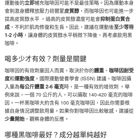
運動後的
立即
補充咖啡因可能不是最佳策略。因為運動本身
會刺激身體釋放壓力荷爾蒙
皮質醇
，而咖啡因也可能進一步
提高皮質醇水平 。過高的皮質醇濃度可能會
抑制蛋白質合
成
，不利於肌肉修復和生長。因此，建議在運動後
至少等待
1-2 小時
，讓身體的皮質醇水平稍微下降後，再考慮飲用黑
咖啡。
喝多少才有效？劑量是關鍵
咖啡因的有效劑量因人而異，取決於你的
體重
、
咖啡因耐受
度
和
運動強度
。國際運動營養學會 (ISSN) 建議，咖啡因攝
入量為
每公斤體重 2-6 毫克
時，是一種有效的增效劑 。舉
例來說，一個 70 公斤的人，可以攝取 140-420 毫克的咖啡
因。一杯黑咖啡大約含有 100 毫克咖啡因，因此你需要根
據自身情況調整飲用量。如果你對咖啡因比較敏感，建議從
少量開始
，觀察身體的反應。
哪種黑咖啡最好？成分越單純越好