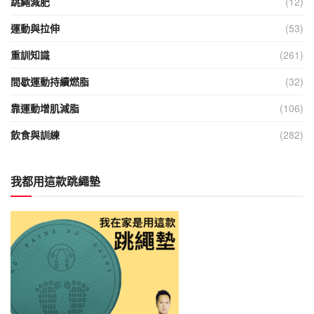
跳繩減肥
(12)
運動與拉伸
(53)
重訓知識
(261)
間歇運動持續燃脂
(32)
靠運動增肌減脂
(106)
飲食與訓練
(282)
我都用這款跳繩墊