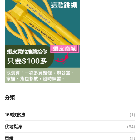
分類
168飲食法
(1)
伏地挺身
(64)
單槓
(3)