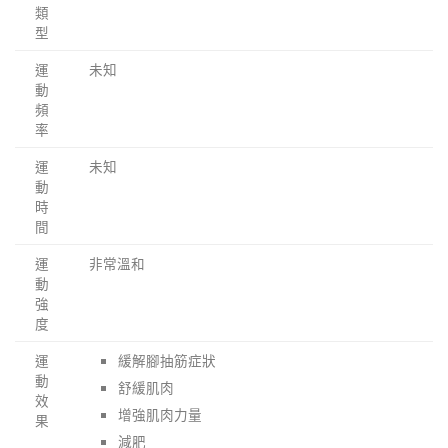
類
型
運
未知
動
頻
率
運
未知
動
時
間
運
非常溫和
動
強
度
運
緩解腳抽筋症狀
動
舒緩肌肉
效
增強肌肉力量
果
減肥