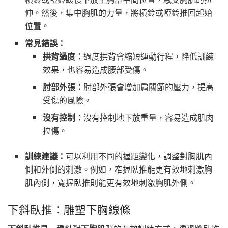
伸。然後，集中胸肌的力量，將槓鈴或啞鈴推回起始
位置。
常見錯誤：
拱背過度：
過度拱背會縮短運動行程，降低訓練
效果，也容易造成腰部受傷。
肘部外張：
肘部外張會增加肩關節的壓力，提高
受傷的風險。
沒有控制：
沒有控制地下放重量，容易造成肌肉
拉傷。
訓練建議：
可以利用不同的握距變化，調整對胸肌內
側和外側的刺激。例如，窄握臥推能更有效地刺激胸
肌內側，寬握臥推則能更有效地刺激胸肌外側。
下斜臥推：雕塑下胸線條