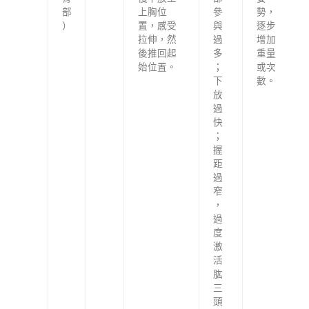
部
上胸位
參
勢，
）
置，感受
與
逐步
拉伸，然
過
增加
後推回起
多
重量
始位置。
；
或次
下
數。
放
過
快
；
握
距
過
窄
，
過
度
激
活
肱
三
頭