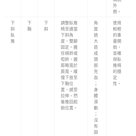
外
側。
下
下
下
調整臥推
角
使用
斜
胸
斜
椅至適當
度
較輕
臥
下斜角
過
的重
推
度，雙腳
大
量開
固定。握
造
始，
住槓鈴或
成
並確
啞鈴，握
頭
保臥
距略寬於
部
推椅
肩寬。緩
充
的穩
慢下放至
血
定
下胸位
；
性。
置，感受
身
拉伸，然
體
後推回起
滑
始位置。
動
；
沒
有
固