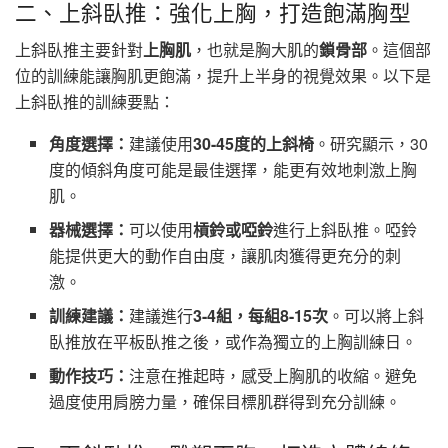
二、上斜臥推：強化上胸，打造飽滿胸型
上斜臥推主要針對
上胸肌
，也就是胸大肌的
鎖骨部
。這個部
位的訓練能讓胸肌更飽滿，提升上半身的視覺效果。以下是
上斜臥推的訓練要點：
角度選擇：
建議使用
30-45度的上斜椅
。研究顯示，30
度的傾斜角度可能是最佳選擇，能更有效地刺激上胸
肌。
器械選擇：
可以使用
槓鈴或啞鈴
進行上斜臥推。啞鈴
能提供更大的動作自由度，讓肌肉獲得更充分的刺
激。
訓練建議：
建議進行
3-4組，每組8-15次
。可以將上斜
臥推放在平板臥推之後，或作為獨立的上胸訓練日。
動作技巧：
注意在推起時，感受上胸肌的收縮。避免
過度使用肩膀力量，確保目標肌群得到充分訓練。