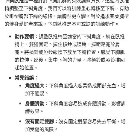
下斜臥推
是一種針對
下胸
肌群的有效訓練方式。透過將臥推
椅調整至下斜角度，我們可以將訓練重心轉移至下胸，有助
於雕塑胸部下緣的線條，讓胸型更立體。對於追求完美胸型
的健身愛好者來說，下斜臥推是不可或缺的訓練動作。
動作要領：
調整臥推椅至適當的下斜角度，躺在臥推
椅上，雙腳固定。握住槓鈴或啞鈴，握距略寬於肩
寬。將槓鈴或啞鈴緩慢下放至下胸位置，感受下胸肌
的拉伸。然後，集中下胸的力量，將槓鈴或啞鈴推回
起始位置。
常見錯誤：
角度過大：
下斜角度過大容易造成頭部充血，增
加不適感。
身體滑動：
下斜角度容易造成身體滑動，影響訓
練效果。
沒有固定雙腳：
沒有固定雙腳容易失去平衡，增
加受傷的風險。