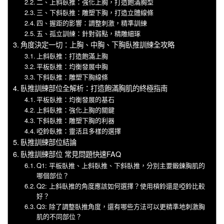
二、上斜臥推：強化上胸，打造飽滿胸型
三、下斜臥推：雕塑下胸，打造立體線條
四、握距的影響：調整刺激，精準訓練
五、孤立訓練：針對弱點，精雕細琢
角度決定一切：上胸、中胸、下胸臥推訓練全攻略
上斜臥推：打造飽滿上胸
平板臥推：均衡發展中胸
下斜臥推：雕塑下胸線條
臥推訓練部位全解析：打造飽滿胸肌的終極指南
平板臥推：均衡發展的基石
上斜臥推：強化上胸的關鍵
下斜臥推：雕塑下胸的利器
啞鈴臥推：靈活且多樣的選擇
臥推訓練部位結論
臥推訓練部位 常見問題快速FAQ
Q1: 平板臥推、上斜臥推、下斜臥推，分別主要鍛鍊胸肌的
哪個部位？
Q2: 上斜臥推的角度應該如何選擇？使用槓鈴還是啞鈴比較
好？
Q3: 除了調整臥推角度，還有哪些方法可以更精準地刺激胸
肌的不同部位？