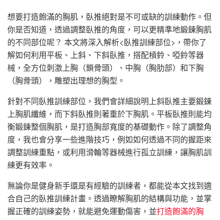
想要打造飽滿的胸肌，臥推絕對是不可或缺的訓練動作。但
你是否知道，透過調整臥推的角度，可以更精準地鍛鍊胸肌
的不同部位呢？ 本文將深入解析<臥推訓練部位>，帶你了
解如何利用平板、上斜、下斜臥推，搭配槓鈴、啞鈴等器
械，全方位刺激上胸（鎖骨頭）、中胸（胸肋部）和下胸
（胸骨頭），雕塑出理想的胸型。
針對不同臥推訓練部位，我們會詳細說明上斜臥推主要鍛鍊
上胸肌纖維，而下斜臥推則著重於下胸肌。平板臥推則能均
衡鍛鍊整個胸肌，是打造胸部寬度的基礎動作。除了調整角
度，我也會分享一些進階技巧，例如如何透過不同的握距來
調整訓練重點，或利用滑輪等器械進行孤立訓練，讓胸肌訓
練更有效率。
無論你是健身新手還是有經驗的訓練者，都能從本文找到適
合自己的臥推訓練計畫。透過瞭解胸肌的結構與功能，並掌
握正確的訓練姿勢，就能避免運動傷害，並
打造飽滿的胸