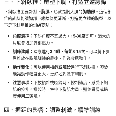
三、下斜臥推：雕塑下胸，打造立體線條
下斜臥推主要針對
下胸肌
，也就是胸大肌的
胸肋部
。這個部
位的訓練能讓胸部下緣線條更清晰，打造更立體的胸型。以
下是下斜臥推的訓練要點：
角度選擇：
下斜角度不宜過大，
15-30度
即可。過大的
角度會增加肩部壓力。
訓練建議：
建議進行
3-4組，每組8-15次
。可以將下斜
臥推放在胸肌訓練的最後，作為收尾動作。
動作變化：
可以使用
槓鈴或啞鈴
進行下斜臥推。啞鈴
能讓動作幅度更大，更好地刺激下胸肌。
注意事項：
下放槓鈴或啞鈴時，控制速度，感受下胸
肌的拉伸。推起時，集中下胸肌力量，避免聳肩或過
度使用三頭肌。
四、握距的影響：調整刺激，精準訓練