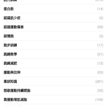
蛋白飲
(14)
認識肌少症
(3)
認識運動傷害
(55)
超慢跑
(2)
跑步訓練
(17)
跳繩教學
(21)
跳繩減肥
(12)
運動與拉伸
(53)
重訓知識
(261)
間歇運動持續燃脂
(32)
靠運動增肌減脂
(106)