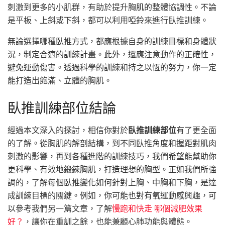
刺激到更多的小肌群，有助於提升胸肌的整體協調性。不論
是平板、上斜或下斜，都可以利用啞鈴來進行臥推訓練。
無論選擇哪種臥推方式，都應根據自身的訓練目標和身體狀
況，制定合適的訓練計畫。此外，還應注意動作的正確性，
避免運動傷害。透過科學的訓練和持之以恆的努力，你一定
能打造出飽滿、立體的胸肌。
臥推訓練部位結論
經過本文深入的探討，相信你對於
臥推訓練部位
有了更全面
的了解。從胸肌的解剖結構，到不同臥推角度和握距對肌肉
刺激的影響，再到各種進階的訓練技巧，我們希望能幫助你
更科學、有效地鍛鍊胸肌，打造理想的胸型。正如我們所強
調的，了解每個臥推變化如何針對上胸、中胸和下胸，是達
成訓練目標的關鍵。例如，你可能也對有氧運動感興趣，可
以參考我們另一篇文章，了解
慢跑和快走 哪個減肥效果
好？
，讓你在重訓之餘，也能兼顧心肺功能與體態。