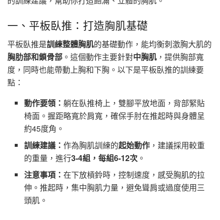
的訓練建議，幫助你打造飽滿、立體的胸肌。
一、平板臥推：打造胸肌基礎
平板臥推是
訓練整體胸肌
的基礎動作，能均衡刺激胸大肌的
胸肋部和鎖骨部
。這個動作主要針對
中胸肌
，提供胸部寬
度，同時也能帶動上胸和下胸。以下是平板臥推的訓練要
點：
動作要領：
躺在臥推椅上，雙腳平放地面，背部緊貼
椅面。握距略寬於肩寬，確保手肘在推起時與身體呈
約45度角。
訓練建議：
作為胸肌訓練的
起始動作
，建議採用較重
的重量，進行
3-4組，每組6-12次
。
注意事項：
在下放槓鈴時，控制速度，感受胸肌的拉
伸。推起時，集中胸肌力量，避免聳肩或過度使用三
頭肌。