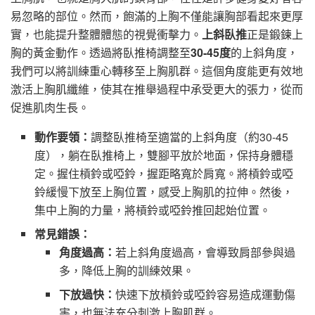
易忽略的部位。然而，飽滿的上胸不僅能讓胸部看起來更厚
實，也能提升整體體態的視覺衝擊力。
上斜臥推
正是鍛鍊上
胸的黃金動作。透過將臥推椅調整至
30-45度
的上斜角度，
我們可以將訓練重心轉移至上胸肌群。這個角度能更有效地
激活上胸肌纖維，使其在推舉過程中承受更大的張力，從而
促進肌肉生長。
動作要領：
調整臥推椅至適當的上斜角度（約30-45
度），躺在臥推椅上，雙腳平放於地面，保持身體穩
定。握住槓鈴或啞鈴，握距略寬於肩寬。將槓鈴或啞
鈴緩慢下放至上胸位置，感受上胸肌的拉伸。然後，
集中上胸的力量，將槓鈴或啞鈴推回起始位置。
常見錯誤：
角度過高：
若上斜角度過高，會導致肩部參與過
多，降低上胸的訓練效果。
下放過快：
快速下放槓鈴或啞鈴容易造成運動傷
害，也無法充分刺激上胸肌群。