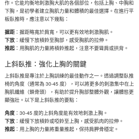
作。它能均衡地刺激胸大肌的各個部位，包括上胸、中胸和
下胸，是初學者建立胸肌力量和體積的最佳選擇。在進行平
板臥推時，應注意以下幾點：
握距
：握距略寬於肩寬，可以更有效地刺激胸肌。
下放
：緩慢下放槓鈴至胸部，感受胸肌的拉伸。
推起
：用胸肌的力量將槓鈴推起，注意不要聳肩或拱背。
上斜臥推：強化上胸的關鍵
上斜臥推是專注於上胸訓練的最佳動作之一。透過調整臥推
椅的角度（通常為 30-45 度），可以將更多的刺激集中在上
胸肌纖維（鎖骨頭），有助於提升胸部整體外觀，讓體態更
顯強壯。以下是上斜臥推的要點：
角度
：30-45 度的上斜角度能有效地刺激上胸。
下放
：緩慢下放槓鈴或啞鈴至上胸，感受肌肉的拉伸。
推起
：用上胸的力量將重量推起，保持肩胛骨穩定。