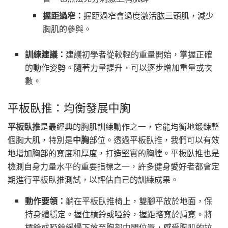
握距過窄：
握距過窄會過度激活肱三頭肌，減少
胸肌的參與。
訓練建議：
建議初學者從較輕的重量開始，掌握正確
的動作姿勢。隨著力量提升，可以逐步增加重量或次
數。
平板臥推：均衡發展中胸
平板臥推
是最經典的胸肌訓練動作之一，它能均衡地鍛鍊整
個胸大肌，特別是
中胸
部位。透過平板臥推，我們可以有效
地增加胸部的寬度和厚度，打造堅實的胸膛。平板臥推也是
檢測自身力量水平的重要指標之一，許多健身愛好者都會定
期進行平板臥推測試，以評估自己的訓練成果。
動作要領：
躺在平板臥推椅上，雙腳平放於地面，保
持身體穩定。握住槓鈴或啞鈴，握距略寬於肩寬。將
槓鈴或啞鈴緩慢下放至胸部中間位置，感受胸肌的拉