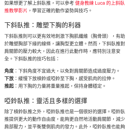
如果想更了解上斜臥推，可以參考
健身教練 Luca 的上斜臥
推教學影片
，學習正確的動作姿勢與技巧。
下斜臥推：雕塑下胸的利器
下斜臥推則可以更有效地刺激下胸肌纖維（胸骨頭），有助
於雕塑胸部下緣的線條，讓胸型更立體。然而，下斜臥推對
肩關節的壓力較大，因此在進行此動作時，應特別注意安
全。下斜臥推的技巧包括：
角度
：下斜角度不宜過大，以免對肩關節造成過度壓力。
下放
：緩慢下放槓鈴或啞鈴至下胸，感受肌肉的拉伸。
推起
：用下胸的力量將重量推起，保持身體穩定。
啞鈴臥推：靈活且多樣的選擇
除了槓鈴臥推之外，啞鈴臥推也是一個很好的選擇。啞鈴臥
推提供更大的動作自由度，能夠更自然地活動肩關節，減少
肩部壓力，並平衡雙側肌肉的發力。此外，啞鈴臥推也能夠