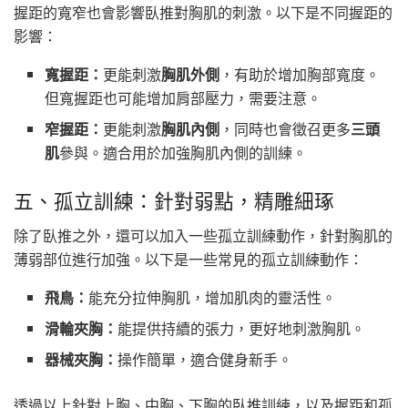
握距的寬窄也會影響臥推對胸肌的刺激。以下是不同握距的
影響：
寬握距：
更能刺激
胸肌外側
，有助於增加胸部寬度。
但寬握距也可能增加肩部壓力，需要注意。
窄握距：
更能刺激
胸肌內側
，同時也會徵召更多
三頭
肌
參與。適合用於加強胸肌內側的訓練。
五、孤立訓練：針對弱點，精雕細琢
除了臥推之外，還可以加入一些孤立訓練動作，針對胸肌的
薄弱部位進行加強。以下是一些常見的孤立訓練動作：
飛鳥：
能充分拉伸胸肌，增加肌肉的靈活性。
滑輪夾胸：
能提供持續的張力，更好地刺激胸肌。
器械夾胸：
操作簡單，適合健身新手。
透過以上針對上胸、中胸、下胸的臥推訓練，以及握距和孤