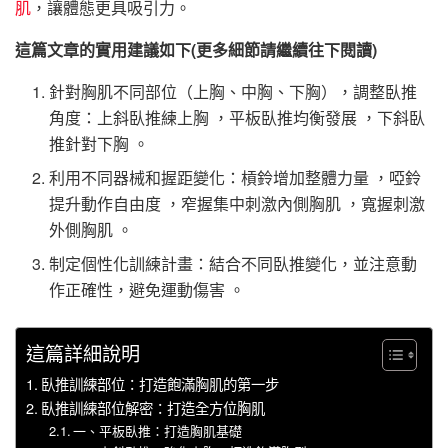
肌
，讓體態更具吸引力。
這篇文章的實用建議如下(更多細節請繼續往下閱讀)
針對胸肌不同部位（上胸、中胸、下胸），調整臥推
角度：上斜臥推練上胸 ，平板臥推均衡發展 ，下斜臥
推針對下胸 。
利用不同器械和握距變化：槓鈴增加整體力量 ，啞鈴
提升動作自由度 ，窄握集中刺激內側胸肌 ，寬握刺激
外側胸肌 。
制定個性化訓練計畫：結合不同臥推變化，並注意動
作正確性，避免運動傷害 。
這篇詳細說明
臥推訓練部位：打造飽滿胸肌的第一步
臥推訓練部位解密：打造全方位胸肌
一、平板臥推：打造胸肌基礎