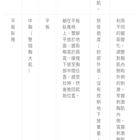
肌
。
平
中
平
躺在平板
拱
利用
板
胸
板
臥推椅
背
不同
臥
（
上，雙腳
過
的握
推
整
平放於地
度
距變
個
面，握距
；
化，
胸
略寬於肩
肘
調整
大
寬。緩慢
部
對胸
肌
下放至胸
外
肌內
）
部中間位
張
側和
置，感受
；
外側
拉伸，然
沒
的刺
後推回起
有
激。
始位置。
控
窄握
制
刺激
地
胸肌
下
內
放
側，
重
寬握
量
刺激
。
胸肌