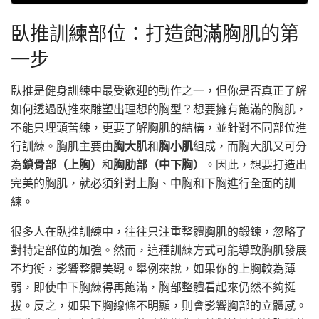
臥推訓練部位：打造飽滿胸肌的第
一步
臥推是健身訓練中最受歡迎的動作之一，但你是否真正了解
如何透過臥推來雕塑出理想的胸型？想要擁有飽滿的胸肌，
不能只埋頭苦練，更要了解胸肌的結構，並針對不同部位進
行訓練。胸肌主要由
胸大肌
和
胸小肌
組成，而胸大肌又可分
為
鎖骨部（上胸）
和
胸肋部（中下胸）
。因此，想要打造出
完美的胸肌，就必須針對上胸、中胸和下胸進行全面的訓
練。
很多人在臥推訓練中，往往只注重整體胸肌的鍛鍊，忽略了
對特定部位的加強。然而，這種訓練方式可能導致胸肌發展
不均衡，影響整體美觀。舉例來說，如果你的上胸較為薄
弱，即使中下胸練得再飽滿，胸部整體看起來仍然不夠挺
拔。反之，如果下胸線條不明顯，則會影響胸部的立體感。