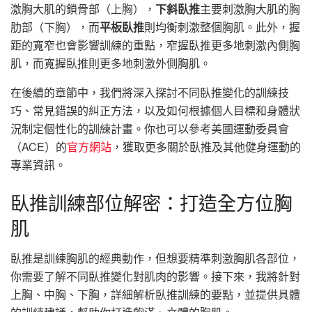
激胸大肌的鎖骨部（上胸），
下斜臥推
主要刺激胸大肌的胸
肋部（下胸），而
平板臥推
則均衡刺激整個胸肌。此外，握
距的寬窄也會影響訓練的重點，窄握臥推更多地刺激內側胸
肌，而寬握臥推則更多地刺激外側胸肌。
在後續的章節中，我們將深入探討不同臥推變化的訓練技
巧、常見錯誤的糾正方法，以及如何根據個人目標和身體狀
況制定個性化的訓練計畫。你也可以參考美國運動委員會
（ACE）的
官方網站
，獲取更多關於臥推及其他健身運動的
專業資訊。
臥推訓練部位解密：打造全方位胸
肌
臥推是訓練胸肌的經典動作，但想要精準刺激胸肌各部位，
你需要了解不同臥推變化對肌肉的影響。接下來，我將針對
上胸、中胸、下胸，詳細解析臥推訓練的要點，並提供具體