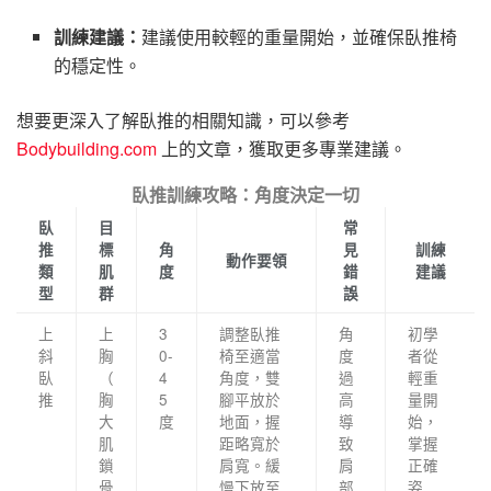
訓練建議：
建議使用較輕的重量開始，並確保臥推椅
的穩定性。
想要更深入了解臥推的相關知識，可以參考
Bodybuilding.com
上的文章，獲取更多專業建議。
臥推訓練攻略：角度決定一切
臥
目
常
推
標
角
見
訓練
動作要領
類
肌
度
錯
建議
型
群
誤
上
上
3
調整臥推
角
初學
斜
胸
0-
椅至適當
度
者從
臥
（
4
角度，雙
過
輕重
推
胸
5
腳平放於
高
量開
大
度
地面，握
導
始，
肌
距略寬於
致
掌握
鎖
肩寬。緩
肩
正確
骨
慢下放至
部
姿