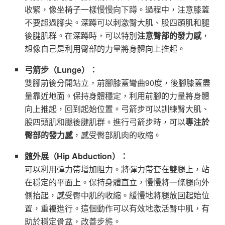
收緊，像坐椅子一樣慢慢向下蹲。過程中，注意膝蓋
不要超過腳尖。深蹲可以刺激臀大肌、股四頭肌和腿
後腱肌群。在深蹲時，可以特別
注意臀部的發力感
，
想像自己是利用臀部的力量將身體向上推起。
弓箭步（Lunge）：
雙腳前後分開站立，前腳膝蓋彎曲90度，後腳膝蓋盡
量靠近地面。保持身體穩定，利用前腳的力量將身體
向上推起，回到起始位置。弓箭步可以訓練臀大肌、
股四頭肌和腿後腱肌群。進行弓箭步時，可以
專注於
臀部的發力感
，感受臀部肌肉的收縮。
髖外展（Hip Abduction）：
可以利用彈力帶增加阻力。將彈力帶套在雙腿上，站
在穩定的平面上。保持身體直立，慢慢將一條腿向外
側抬起，感受臀中肌的收縮。緩慢地將腿放回起始位
置，重複進行。這個動作可以有效地激活臀中肌，有
助於穩定骨盆，改善步態。