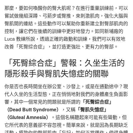
那麼，要如何喚醒你的臀大肌呢？在進行重量訓練前，可以
嘗試做幾組深蹲、弓箭步或臀推，來刺激肌肉，強化大腦與
臀肌間的連結。這些動作可以幫助你重新建立對臀部肌肉的
控制，讓它們在後續的訓練中更好地發力。如同新埔廠的
Luca 教練所說，透過正確的啟動和訓練，我們可以有效地
改善「死臀綜合症」，並打造更強壯、更有力的臀部。
「死臀綜合症」警報：久坐生活的
隱形殺手與臀肌失憶症的關聯
你是否也長時間坐在辦公室、沙發上，或是在通勤途中？現
代人久坐的生活型態，正在悄悄地對我們的身體產生負面影
響，其中一個常見的問題就是所謂的
「死臀綜合症」
（Dead Butt Syndrome）
，又稱
「臀肌失憶症」
（Gluteal Amnesia）
。這個名稱聽起來可能有些聳動，但
它所代表的意義卻不容忽視。簡單來說，就是因為長期缺乏
活動，導致你的臀部肌肉「忘記」如何正常運作，使得身體