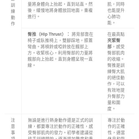
量將身體向上抬起，直到站直。然
肌，同時
訓
後，緩慢地將身體放回地面，重複
也能提升
練
進行。
心肺功
動
能。
作
將背部靠在
在最高點
臀推（Hip Thrust）：
椅子或臥推椅上，雙腳踩地，膝蓋
夾緊臀
彎曲。將槓鈴或啞鈴放在髖部上
，感受
部
方。收緊核心，利用臀部的力量將
臀部肌肉
髖部向上抬起，直到身體呈現一直
的收縮。
線。
臀推是訓
練臀大肌
的絕佳動
作，可以
有效地提
升臀部力
量和圍
度。
注
無論是進行熱身動作還是正式的訓
專注於動
意
練，都要專注於動作的正確性，感
作的正確
事
受臀部肌肉的發力。初學者建議從
性，適當
項
徒手訓練開始，逐漸增加難度和重
休息和恢