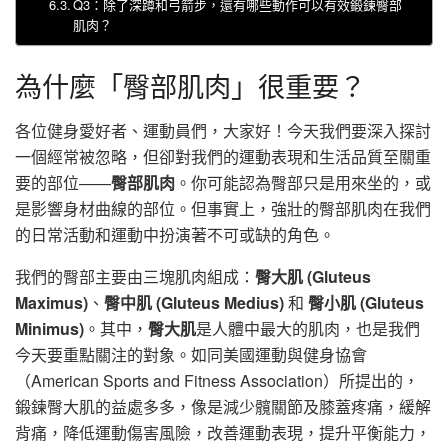
Q3：除了深蹲和弓箭步，還有哪些動作可以有效鍛鍊臀部
肌肉？
為什麼「臀部肌肉」很重要？
各位健身愛好者、運動員們，大家好！今天我們要深入探討
一個經常被忽略，但卻對我們的運動表現和生活品質至關重
要的部位——
臀部肌肉
。你可能認為臀部只是用來坐的，或
是影響身材曲線的部位。但事實上，強壯的臀部肌肉在我們
的日常活動和運動中扮演著不可或缺的角色。
我們的臀部主要由三塊肌肉組成：
臀大肌 (Gluteus
Maximus)
、
臀中肌 (Gluteus Medius)
和
臀小肌 (Gluteus
Minimus)
。其中，
臀大肌
是人體中最大的肌肉，也是我們
今天要重點關注的對象。如同美國運動與健身協會
（American Sports and Fitness Association）所提出的，
鍛鍊臀大肌的益處多多，像是減少髖關節及膝蓋疼痛，緩解
背痛，降低運動傷害風險，改善運動表現，提升平衡能力，