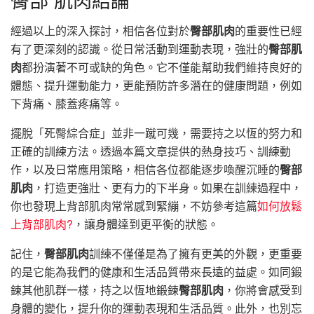
經過以上的深入探討，相信各位對於
臀部肌肉
的重要性已經
有了更深刻的認識。從日常活動到運動表現，強壯的
臀部肌
肉
都扮演著不可或缺的角色。它不僅能幫助我們維持良好的
體態、提升運動能力，更能預防許多潛在的健康問題，例如
下背痛、膝蓋疼痛等。
擺脫「死臀綜合症」並非一蹴可幾，需要持之以恆的努力和
正確的訓練方法。透過本篇文章提供的熱身技巧、訓練動
作，以及日常應用策略，相信各位都能逐步喚醒沉睡的
臀部
肌肉
，打造更強壯、更有力的下半身。如果在訓練過程中，
你也發現上背部肌肉常常感到緊繃，不妨參考這篇
如何放鬆
上背部肌肉?
，讓身體達到更平衡的狀態。
記住，
臀部肌肉
訓練不僅僅是為了擁有更美的外觀，更重要
的是它能為我們的健康和生活品質帶來長遠的益處。如同鍛
鍊其他肌群一樣，持之以恆地鍛鍊
臀部肌肉
，你將會感受到
身體的變化，提升你的運動表現和生活品質。此外，也別忘