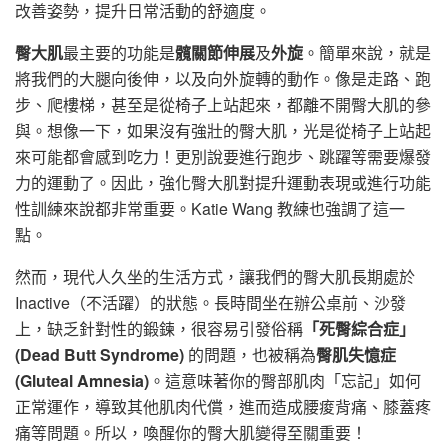
改善姿勢，提升日常活動的舒適度。
臀大肌
最主要的功能是
髖關節伸展
及
外旋
。簡單來說，就是
將我們的大腿向後伸，以及向外旋轉的動作。像是走路、跑
步、爬樓梯，甚至是從椅子上站起來，都離不開臀大肌的參
與。想像一下，如果沒有強壯的臀大肌，光是從椅子上站起
來可能都會感到吃力！更別說要進行跑步、跳躍等需要爆發
力的運動了。因此，強化臀大肌對提升運動表現或進行功能
性訓練來說都非常重要。Katie Wang 教練也強調了這一
點。
然而，現代人久坐的生活方式，讓我們的臀大肌長期處於
Inactive（不活躍）的狀態。長時間坐在辦公桌前、沙發
上，缺乏針對性的鍛鍊，很容易引發俗稱
「死臀綜合症」
(Dead Butt Syndrome)
的問題，也被稱為
臀肌失憶症
(Gluteal Amnesia)
。這意味著你的臀部肌肉「忘記」如何
正常運作，導致其他肌肉代償，進而造成腰痠背痛、膝蓋疼
痛等問題。所以，喚醒你的臀大肌變得至關重要！