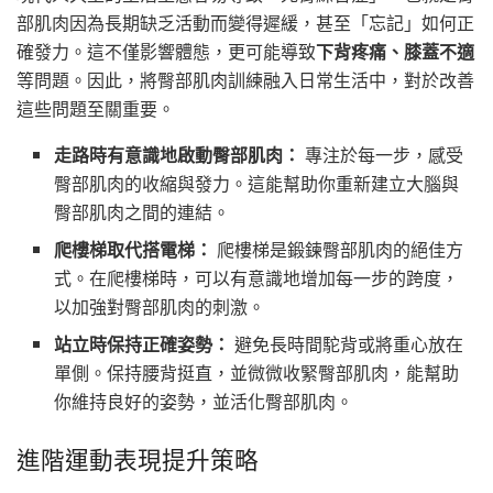
部肌肉因為長期缺乏活動而變得遲緩，甚至「忘記」如何正
確發力。這不僅影響體態，更可能導致
下背疼痛、膝蓋不適
等問題。因此，將臀部肌肉訓練融入日常生活中，對於改善
這些問題至關重要。
走路時有意識地啟動臀部肌肉：
專注於每一步，感受
臀部肌肉的收縮與發力。這能幫助你重新建立大腦與
臀部肌肉之間的連結。
爬樓梯取代搭電梯：
爬樓梯是鍛鍊臀部肌肉的絕佳方
式。在爬樓梯時，可以有意識地增加每一步的跨度，
以加強對臀部肌肉的刺激。
站立時保持正確姿勢：
避免長時間駝背或將重心放在
單側。保持腰背挺直，並微微收緊臀部肌肉，能幫助
你維持良好的姿勢，並活化臀部肌肉。
進階運動表現提升策略