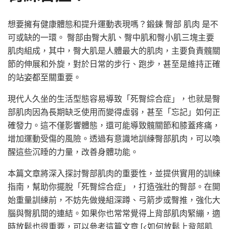
想要擁有健康體態和提升運動表現嗎？鍛鍊 臀部 肌肉 是不
可或缺的一環。 臀部由臀大肌、臀中肌和臀小肌三塊主要
肌肉組成，其中，臀大肌是人體最大的肌肉，主要負責髖關
節的伸展和外旋，對於日常的步行、跑步，甚至是維持正確
的站姿都至關重要。
現代人久坐的生活型態容易導致「死臀綜合症」，也就是臀
部肌肉因為長期缺乏使用而變得虛弱，甚至「忘記」如何正
確發力。這不僅影響體態，還可能導致髖關節和膝蓋疼痛，
增加運動受傷的風險。透過有意識地訓練臀部肌肉，可以喚
醒這些沉睡的力量，改善身體功能。
本篇文章將深入探討臀部肌肉的重要性，並提供實用的訓練
指南，幫助你擺脫「死臀綜合症」，打造強壯的臀部。在開
始重量訓練前，不妨先做幾組深蹲、弓箭步或臀推，強化大
腦與臀肌間的連結。如果你也常常覺得上背部肌肉緊繃，適
時放鬆也很重要，可以參考這篇文章 [<如何放鬆上背部肌