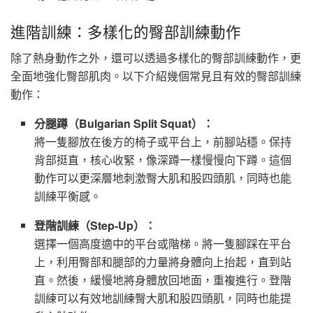
進階訓練：多樣化的臀部訓練動作
除了熱身動作之外，還可以透過多樣化的臀部訓練動作，更
全面地強化臀部肌肉。以下介紹幾個常見且有效的臀部訓練
動作：
分腿蹲（Bulgarian Split Squat）：
將一隻腳放在後方的椅子或平台上，前腳站穩。保持
背部挺直，核心收緊，像深蹲一樣慢慢向下蹲。這個
動作可以更深層地刺激臀大肌和股四頭肌，同時也能
訓練平衡感。
登階訓練（Step-Up）：
選擇一個高度適中的平台或階梯。將一隻腳踩在平台
上，利用臀部和腿部的力量將身體向上抬起，直到站
直。然後，緩慢地將身體放回地面，重複進行。登階
訓練可以有效地訓練臀大肌和股四頭肌，同時也能提