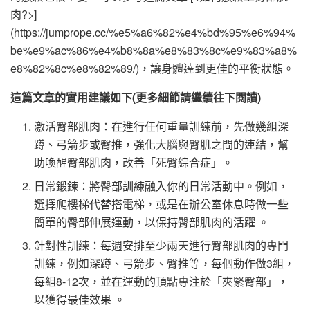
肉?>]
(https://jumprope.cc/%e5%a6%82%e4%bd%95%e6%94%
be%e9%ac%86%e4%b8%8a%e8%83%8c%e9%83%a8%
e8%82%8c%e8%82%89/)，讓身體達到更佳的平衡狀態。
這篇文章的實用建議如下(更多細節請繼續往下閱讀)
激活臀部肌肉：在進行任何重量訓練前，先做幾組深
蹲、弓箭步或臀推，強化大腦與臀肌之間的連結，幫
助喚醒臀部肌肉，改善「死臀綜合症」。
日常鍛鍊：將臀部訓練融入你的日常活動中。例如，
選擇爬樓梯代替搭電梯，或是在辦公室休息時做一些
簡單的臀部伸展運動，以保持臀部肌肉的活躍 。
針對性訓練：每週安排至少兩天進行臀部肌肉的專門
訓練，例如深蹲、弓箭步、臀推等，每個動作做3組，
每組8-12次，並在運動的頂點專注於「夾緊臀部」，
以獲得最佳效果 。