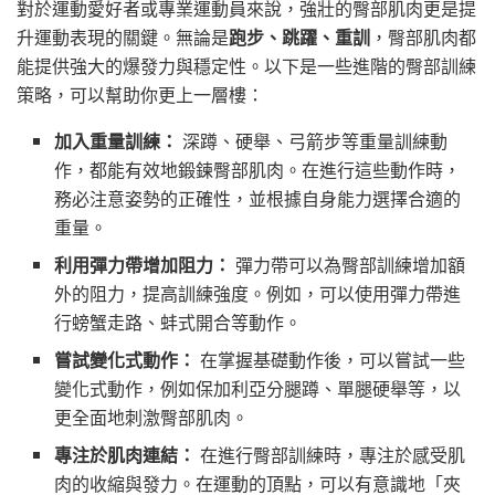
對於運動愛好者或專業運動員來說，強壯的臀部肌肉更是提
升運動表現的關鍵。無論是
跑步、跳躍、重訓
，臀部肌肉都
能提供強大的爆發力與穩定性。以下是一些進階的臀部訓練
策略，可以幫助你更上一層樓：
加入重量訓練：
深蹲、硬舉、弓箭步等重量訓練動
作，都能有效地鍛鍊臀部肌肉。在進行這些動作時，
務必注意姿勢的正確性，並根據自身能力選擇合適的
重量。
利用彈力帶增加阻力：
彈力帶可以為臀部訓練增加額
外的阻力，提高訓練強度。例如，可以使用彈力帶進
行螃蟹走路、蚌式開合等動作。
嘗試變化式動作：
在掌握基礎動作後，可以嘗試一些
變化式動作，例如保加利亞分腿蹲、單腿硬舉等，以
更全面地刺激臀部肌肉。
專注於肌肉連結：
在進行臀部訓練時，專注於感受肌
肉的收縮與發力。在運動的頂點，可以有意識地「夾