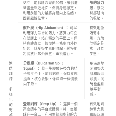
站立，前腳膝蓋彎曲90度，後腳膝
部的發力
蓋盡量靠近地面。保持身體穩定，
，感受
感
利用前腳的力量將身體向上推起，
臀部肌肉
回到起始位置。
的收縮。
可以
有效地激
髖外展（Hip Abduction）：
利用彈力帶增加阻力。將彈力帶套
活臀中
在雙腿上，站在穩定的平面上。保
肌，有助
持身體直立，慢慢將一條腿向外側
於穩定骨
抬起，感受臀中肌的收縮。緩慢地
盆，改善
將腿放回起始位置，重複進行。
步態。
進
更深層地
分腿蹲（Bulgarian Split
階
將一隻腳放在後方的椅
刺激臀大
Squat）：
訓
子或平台上，前腳站穩。保持背部
肌和股四
練
挺直，核心收緊，像深蹲一樣慢慢
頭肌，同
：
向下蹲。
時也能訓
多
練平衡
樣
感。
化
選擇一個
有效地訓
登階訓練（Step-Up）：
的
高度適中的平台或階梯。將一隻腳
練臀大肌
臀
踩在平台上，利用臀部和腿部的力
和股四頭
部