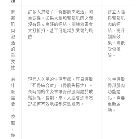
題
臀
許多人忽略了「臀部肌肉激活」的
建立大腦
部
重要性。如果大腦和臀部肌肉之間
與臀部肌
肌
沒有建立良好的連結，訓練效果會
肉的連
肉
大打折扣，甚至可能增加受傷的風
結，提升
激
險。
訓練效
活
果，降低
的
受傷風
重
險。
要
性
為
現代人久坐的生活型態，容易導致
久坐導致
什
「死臀綜合症」（臀肌失憶症）。
臀部肌肉
麼
長時間的坐姿會讓臀部肌肉處於放
功能退
需
鬆狀態，長期下來，大腦會逐漸忘
化，需要
要
記如何有效地控制這些肌肉。
重新啟
「
動。
喚
醒
」
你