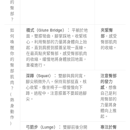
的
臀
部
？
如
平躺於地
橋式（Glute Bridge）：
夾緊臀
何
面，雙膝彎曲，腳掌踩地。收緊核
，感受
部
喚
心，利用臀部的力量將身體向上抬
臀部肌肉
醒
起，直到肩膀到膝蓋呈現一直線。
的收縮。
你
在最高點夾緊臀部，感受臀部肌肉
的
的收縮。緩慢地將身體放回地面，
臀
重複進行。
部
雙腳與肩同寬，
深蹲（Squat）：
注意臀部
肌
腳尖稍微外八。保持背部挺直，核
的發力
肉
心收緊，像坐椅子一樣慢慢向下
，想像
感
？
蹲。過程中，注意膝蓋不要超過腳
自己是利
(
尖。
用臀部的
熱
力量將身
身
體向上推
動
起。
作
)
雙腳前後分開
弓箭步（Lunge）：
專注於臀