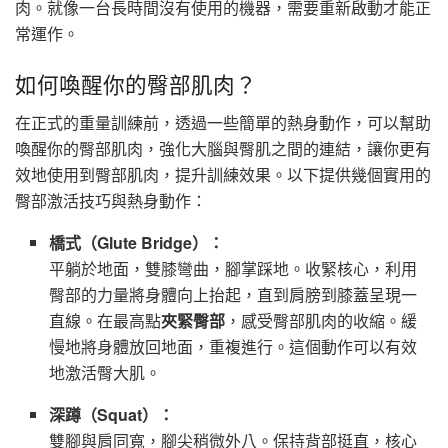
肉。就像一台長時間沒有使用的機器，需要重新啟動才能正
常運作。
如何喚醒你的臀部肌肉？
在正式的重量訓練前，透過一些簡單的熱身動作，可以幫助
喚醒你的臀部肌肉，強化大腦與臀肌之間的連結，讓你更有
效地使用到臀部肌肉，提升訓練效果。以下提供幾個實用的
臀部激活技巧與熱身動作：
橋式（Glute Bridge）：
平躺於地面，雙膝彎曲，腳掌踩地。收緊核心，利用
臀部的力量將身體向上抬起，直到肩膀到膝蓋呈現一
直線。在最高點
夾緊臀部
，感受臀部肌肉的收縮。緩
慢地將身體放回地面，重複進行。這個動作可以有效
地激活臀大肌。
深蹲（Squat）：
雙腳與肩同寬，腳尖稍微外八。保持背部挺直，核心