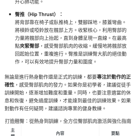
升心肺功能。
臀推（Hip Thrust）：
將背部靠在椅子或臥推椅上，雙腳踩地，膝蓋彎曲。
將槓鈴或啞鈴放在髖部上方。收緊核心，利用臀部的
力量將髖部向上抬起，直到身體呈現一直線。在最高
點
夾緊臀部
，感受臀部肌肉的收縮。緩慢地將髖部放
回起始位置，重複進行。臀推是訓練臀大肌的絕佳動
作，可以有效地提升臀部力量和圍度。
無論是進行熱身動作還是正式的訓練，都要
專注於動作的正
確性
，感受臀部肌肉的發力。如果你是初學者，建議從徒手
訓練開始，逐漸增加難度和重量。同時，也要注意適當的休
息和恢復，避免過度訓練，才能達到最佳的訓練效果。如果
對動作有任何疑問，建議諮詢專業的健身教練。
打造翹臀：從熱身到訓練，全方位臀部肌肉激活與強化指南
主
內容
要點