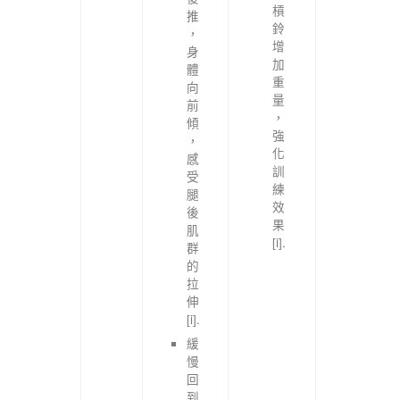
槓
推
鈴
，
增
身
加
體
重
向
量
前
，
傾
強
，
化
感
訓
受
練
腿
效
後
果
肌
[i].
群
的
拉
伸
[i].
緩
慢
回
到