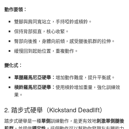
動作要領：
雙腳與肩同寬站立，手持啞鈴或槓鈴。
保持背部挺直，核心收緊。
臀部向後推，身體向前傾，感受腿後肌群的拉伸。
緩慢回到起始位置，重複動作。
變化式：
單腿羅馬尼亞硬舉：
增加動作難度，提升平衡感。
槓鈴羅馬尼亞硬舉：
使用槓鈴增加重量，強化訓練效
果。
2. 踏步式硬舉（Kickstand Deadlift）
踏步式硬舉是一種
單側
訓練動作，能更有效地
刺激單側腿後
肌群
，並提供
穩定性
。這個動作可以幫助你發現左右腿的力