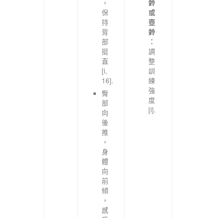
，
鈴
保
或
持
壺
背
鈴
部
：
挺
調
直
整
[i,
訓
16].
練
強
臀
度
部
[i].
向
後
推
，
身
體
向
前
傾
，
感