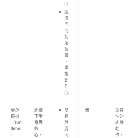
[i].
緩
慢
回
到
起
始
位
置
，
重
複
動
作
[i].
壺鈴
訓練
雙
無
全身
擺盪
腳
性的
下半
（Ket
與
訓練
身與
tlebel
肩
動
核
l
，
同
作，
心