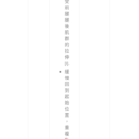
受
前
腿
腿
後
肌
群
的
拉
伸
[i].
緩
慢
回
到
起
始
位
置
，
重
複