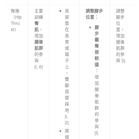
臀推
主要
背
調整
調整腳步
（Hip
訓練
部
腳步
位置：
Thru
靠
位
臀
腳
st）
，
在
置，
肌
步
增加
長
增加
離
凳
腿後
腿後
臀
或
肌群
肌群
部
的參
箱
的參
較
與
子
與 [i].
遠
[i, 6]
上
：
，
增
雙
加
腳
腿
屈
後
膝
肌
踩
群
地
的
[i,
參
2].
與
將
[i].
槓