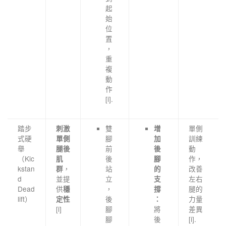
起
始
位
置
，
重
複
動
作
[i].
踏步
雙
單側
刺激
增
式硬
腳
訓練
單側
加
舉
前
動
腿後
後
（Kic
後
作，
肌
腳
kstan
，
站
改善
群
的
d
並提
立
左右
支
Dead
供
，
腿的
穩
撐
lift）
後
力量
定性
：
[i]
腳
將
差異
腳
後
[i].