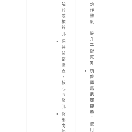
啞
動
鈴
作
或
難
槓
度
鈴
，
[i].
提
升
保
平
持
衡
背
感
部
[i].
挺
直
槓
，
鈴
核
羅
心
馬
收
尼
緊
亞
[i].
硬
舉
臀
：
部
使
向
用
後