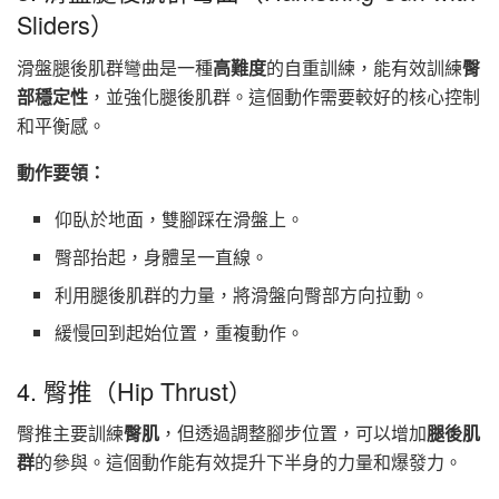
Sliders）
滑盤腿後肌群彎曲是一種
高難度
的自重訓練，能有效訓練
臀
部穩定性
，並強化腿後肌群。這個動作需要較好的核心控制
和平衡感。
動作要領：
仰臥於地面，雙腳踩在滑盤上。
臀部抬起，身體呈一直線。
利用腿後肌群的力量，將滑盤向臀部方向拉動。
緩慢回到起始位置，重複動作。
4. 臀推（Hip Thrust）
臀推主要訓練
臀肌
，但透過調整腳步位置，可以增加
腿後肌
群
的參與。這個動作能有效提升下半身的力量和爆發力。