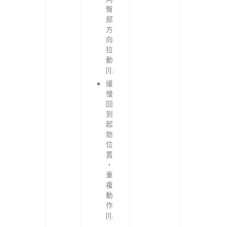
臀
部
方
向
拉
動
[i].
緩
慢
回
到
起
始
位
置
，
重
複
動
作
[i].