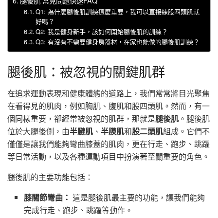
腿後肌 常見問題快速FAQ
Q1: 為什麼腿後肌訓練這麼重要，我可以直接練股四頭肌就
好嗎？
Q2: 我是健身新手，該如何開始腿後肌的訓練？
Q3: 有沒有不需要健身房器材，在家也能做的腿後肌訓練？
腿後肌：被忽視的關鍵肌群
在追求運動表現和健康體態的道路上，我們常常將目光聚焦
在看得見的肌肉，例如胸肌、腹肌和股四頭肌。然而，有一
個同樣重要，卻經常被忽視的肌群，那就是
腿後肌
。腿後肌
位於大腿後側，由
半腱肌
、
半膜肌
和
股二頭肌
組成。它們不
僅僅是讓我們能夠彎曲膝蓋的肌肉，更在行走、跑步、跳躍
等日常活動，以及各種運動項目中扮演著至關重要的角色。
腿後肌的主要功能包括：
膝關節彎曲：
這是腿後肌最主要的功能，讓我們能夠
完成行走、跑步、跳躍等動作。