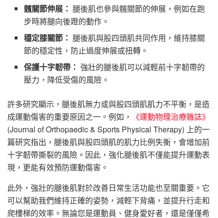
髖關節伸展：
腿後肌也參與髖關節的伸展，例如在跑
步時將腿向後蹬的動作。
穩定膝關節：
腿後肌與股四頭肌共同作用，維持膝關
節的穩定性，防止過度伸展或扭轉。
保護十字韌帶：
強壯的腿後肌可以減輕前十字韌帶的
壓力，降低受傷的風險。
許多研究顯示，腿後肌無力或與股四頭肌肌力不平衡，是造
成運動傷害的重要原因之一。例如，
《運動物理治療雜誌》
(Journal of Orthopaedic & Sports Physical Therapy) 上的一
篇研究指出，腿後肌與股四頭肌的肌力比例失衡，會增加前
十字韌帶撕裂的風險。因此，強化腿後肌不僅能提升運動表
現，更能有效預防運動傷害。
此外，強壯的腿後肌對於改善日常生活功能也至關重要。它
可以幫助我們維持正確的姿勢，減輕下背痛，並提升行走和
爬樓梯的效率。無論您是運動員、健身愛好者，還是僅僅希