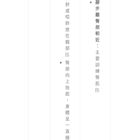
腳
鈴
步
或
離
啞
臀
鈴
部
放
較
在
近
髖
：
部
主
[i].
要
臀
訓
部
練
向
臀
上
肌
抬
[i].
起
，
身
體
呈
一
直
線