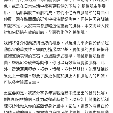
色，或是在日常生活中擁有更強健的下肢？ 腿後肌由半腱
肌、半膜肌與股二頭肌構成，它們不僅負責膝關節的彎曲和
伸展，還在髖關節的延伸中扮演關鍵角色。但往往因為訓練
知識不足，大家常常會忽略這個重要的肌群。本文將深入探
討如何透過有效的訓練，全面強化你的腿後肌。
我們將會介紹前鏈與後鏈的概念，以及肌力平衡對於預防運
動傷害的重要性。如同打造房屋地基，腿後肌的強化是提升
整體運動表現的基石。透過踏步式硬舉、滑盤腿後肌群彎
曲、羅馬尼亞硬舉等動作，你可以有效鍛鍊腿後肌群。此
外，靈活運用啞鈴、槓鈴、滑盤、壺鈴等器材，能讓訓練效
果更上一層樓。想要了解更多關於肌肥大和肌耐力的知識，
可以參考這篇文章。
更重要的是，我將分享多年實戰經驗中總結出的獨到見解，
例如如何根據個人能力調整訓練動作，以及如何將腿後肌訓
練巧妙地融入你的整體健身計畫中。記住，訓練的關鍵在於
傾聽身體的聲音，並根據自身情況做出調整。無論你是運動