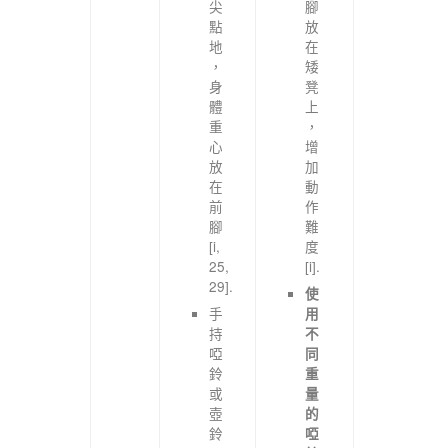
尖
腳
點
放
地
在
，
矮
身
凳
體
上
重
，
心
增
放
加
在
動
前
作
腳
難
[i,
度
25,
[i].
29].
使
手
用
持
不
啞
同
鈴
重
或
量
壺
的
鈴
啞