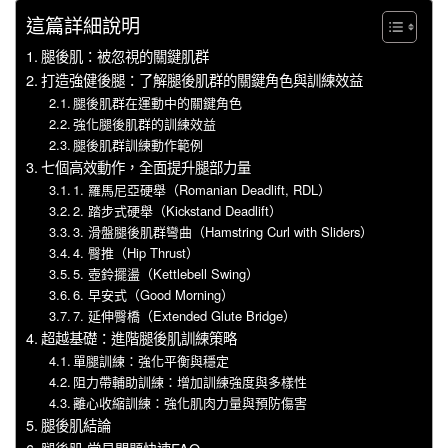
這篇詳細說明
腿後肌：被忽視的關鍵肌群
打造強健後腿：了解腿後肌群的關鍵角色與訓練效益
腿後肌群在運動中的關鍵角色
強化腿後肌群的訓練效益
腿後肌群訓練動作範例
七個高效動作，全面提升腿部力量
1. 羅馬尼亞硬舉（Romanian Deadlift, RDL）
2. 踏步式硬舉（Kickstand Deadlift）
3. 滑盤腿後肌群彎曲（Hamstring Curl with Sliders）
4. 臀推（Hip Thrust）
5. 壺鈴擺盪（Kettlebell Swing）
6. 早安式（Good Morning）
7. 延伸臀橋（Extended Glute Bridge）
超越基礎：進階腿後肌訓練策略
單腿訓練：強化平衡與穩定
阻力帶輔助訓練：增加訓練強度與多樣性
離心收縮訓練：強化肌肉力量與預防傷害
腿後肌結論