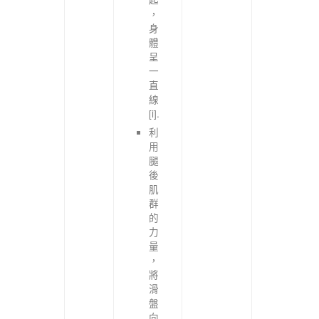
，
身
體
呈
一
直
線
[i].
利
用
腿
後
肌
群
的
力
量
，
將
滑
盤
向