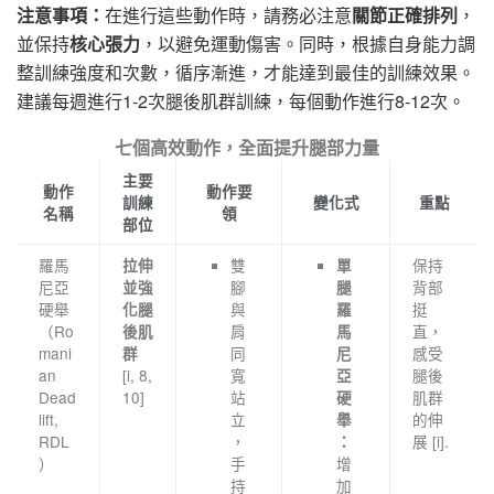
注意事項：
在進行這些動作時，請務必注意
關節正確排列
，
並保持
核心張力
，以避免運動傷害。同時，根據自身能力調
整訓練強度和次數，循序漸進，才能達到最佳的訓練效果。
建議每週進行1-2次腿後肌群訓練，每個動作進行8-12次。
七個高效動作，全面提升腿部力量
主要
動作
動作要
訓練
變化式
重點
名稱
領
部位
羅馬
雙
保持
拉伸
單
尼亞
腳
背部
並強
腿
硬舉
與
挺
化腿
羅
（Ro
肩
直，
後肌
馬
mani
同
感受
群
尼
an
[i, 8,
寬
腿後
亞
Dead
10]
站
肌群
硬
lift,
立
的伸
舉
RDL
，
展 [i].
：
）
手
增
持
加