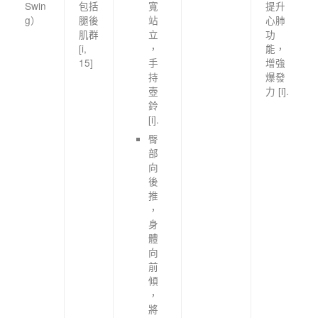
Swin
包括
寬
提升
g）
腿後
站
心肺
肌群
立
功
[i,
，
能，
15]
手
增強
持
爆發
壺
力 [i].
鈴
[i].
臀
部
向
後
推
，
身
體
向
前
傾
，
將