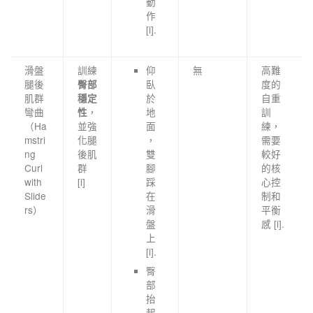
動
作
[i].
滑盤
訓練
仰
無
高難
腿後
臥
度的
臀部
肌群
於
自重
穩定
彎曲
，
地
訓
性
（Ha
並強
面
練，
mstri
化腿
，
需要
ng
後肌
雙
較好
Curl
群
腳
的核
with
[i]
踩
心控
Slide
在
制和
rs）
滑
平衡
盤
感 [i].
上
[i].
臀
部
抬
起