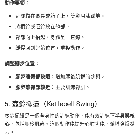
動作要領：
背部靠在長凳或箱子上，雙腳屈膝踩地。
將槓鈴或啞鈴放在髖部。
臀部向上抬起，身體呈一直線。
緩慢回到起始位置，重複動作。
調整腳步位置：
腳步離臀部較遠：
增加腿後肌群的參與。
腳步離臀部較近：
主要訓練臀肌。
5. 壺鈴擺盪（Kettlebell Swing）
壺鈴擺盪是一個全身性的訓練動作，能有效訓練
下半身與核
心
，包括腿後肌群。這個動作能提升心肺功能，並增強爆發
力。