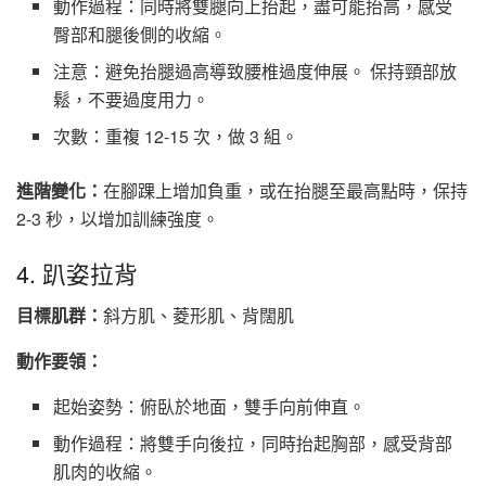
動作過程：同時將雙腿向上抬起，盡可能抬高，感受
臀部和腿後側的收縮。
注意：避免抬腿過高導致腰椎過度伸展。 保持頸部放
鬆，不要過度用力。
次數：重複 12-15 次，做 3 組。
進階變化：
在腳踝上增加負重，或在抬腿至最高點時，保持
2-3 秒，以增加訓練強度。
4. 趴姿拉背
目標肌群：
斜方肌、菱形肌、背闊肌
動作要領：
起始姿勢：俯臥於地面，雙手向前伸直。
動作過程：將雙手向後拉，同時抬起胸部，感受背部
肌肉的收縮。