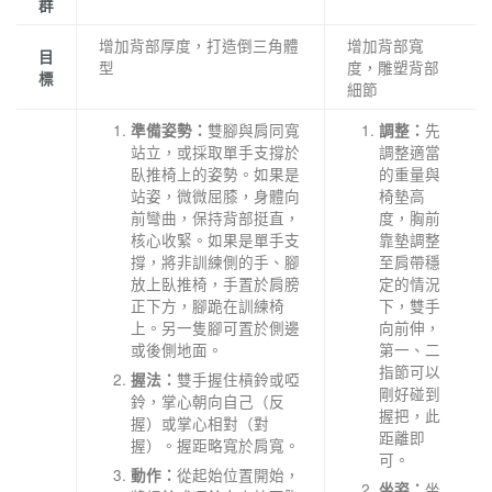
群
增加背部厚度，打造倒三角體
增加背部寬
目
型
度，雕塑背部
標
細節
雙腳與肩同寬
先
準備姿勢：
調整：
站立，或採取單手支撐於
調整適當
臥推椅上的姿勢。如果是
的重量與
站姿，微微屈膝，身體向
椅墊高
前彎曲，保持背部挺直，
度，胸前
核心收緊。如果是單手支
靠墊調整
撐，將非訓練側的手、腳
至肩帶穩
放上臥推椅，手置於肩膀
定的情況
正下方，腳跪在訓練椅
下，雙手
上。另一隻腳可置於側邊
向前伸，
或後側地面。
第一、二
指節可以
雙手握住槓鈴或啞
握法：
剛好碰到
鈴，掌心朝向自己（反
握把，此
握）或掌心相對（對
距離即
握）。握距略寬於肩寬。
可。
從起始位置開始，
動作：
坐
坐姿：