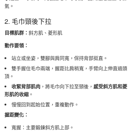
氣。
2. 毛巾頸後下拉
目標肌群：
斜方肌、菱形肌
動作要領：
站立或坐姿，雙腳與肩同寬，保持背部挺直。
雙手握住毛巾兩端，握距比肩稍寬，手臂向上伸直過頭
頂。
收緊背部肌肉
，將毛巾向下拉至頸後，
感受斜方肌和菱
形肌的收縮
。
慢慢回到起始位置，重複動作。
握距變化：
寬握：主要鍛鍊斜方肌上部。