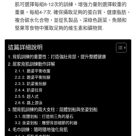
肌可選擇每組8-12次的訓練，增強力量則選擇較重的
重量，每組4-7次. 確保攝取足夠的蛋白質、健康脂肪、
複合碳水化合物，並從乳製品、深綠色蔬菜、魚類和
堅果等食物中獲取足夠的維生素和礦物質.
這篇詳細說明
背肌訓練的重要性：打造強壯背部，提升整體健康
居家背肌訓練動作詳解
1. 跪姿平衡收腹
2. 跪姿平衡抬腳
3. 趴姿後抬腳
4. 趴姿拉背
5. 超人式
6. 路上游泳
闊背肌訓練的兩大支柱：屈體划船與坐姿划船
屈體划船：打造倒三角的基石
坐姿划船：雕塑背部細節的利器
毛巾訓練：隨時隨地強化背肌