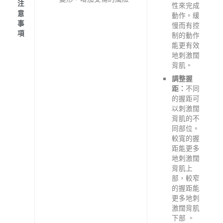
注
性來完成
意
動作。緩
事
慢而有控
項
制的動作
能更有效
地刺激闊
背肌。
調整握
不同
距：
的握距可
以刺激闊
背肌的不
同部位。
較寬的握
距能更多
地刺激闊
背肌上
部，較窄
的握距能
更多地刺
激闊背肌
下部 。