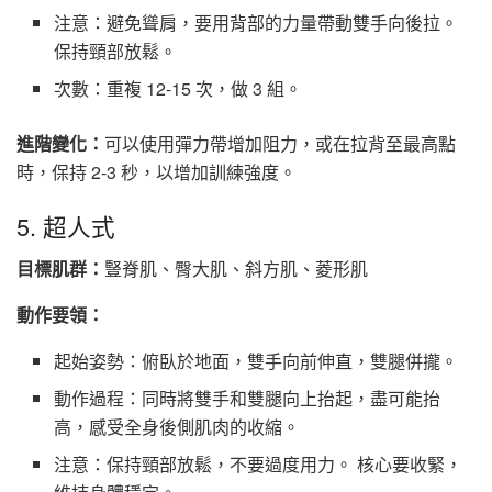
注意：避免聳肩，要用背部的力量帶動雙手向後拉。
保持頸部放鬆。
次數：重複 12-15 次，做 3 組。
進階變化：
可以使用彈力帶增加阻力，或在拉背至最高點
時，保持 2-3 秒，以增加訓練強度。
5. 超人式
目標肌群：
豎脊肌、臀大肌、斜方肌、菱形肌
動作要領：
起始姿勢：俯臥於地面，雙手向前伸直，雙腿併攏。
動作過程：同時將雙手和雙腿向上抬起，盡可能抬
高，感受全身後側肌肉的收縮。
注意：保持頸部放鬆，不要過度用力。 核心要收緊，