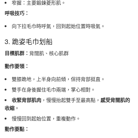
窄握：主要鍛鍊菱形肌。
呼吸技巧：
向下拉毛巾時呼氣，回到起始位置時吸氣。
3. 跪姿毛巾划船
目標肌群：
背闊肌、核心肌群
動作要領：
雙膝跪地，上半身向前傾，保持背部挺直。
雙手在身後握住毛巾兩端，掌心相對。
收緊背部肌肉
，慢慢抬起雙手至最高點，
感受背闊肌的
收縮
。
慢慢回到起始位置，重複動作。
動作要點：