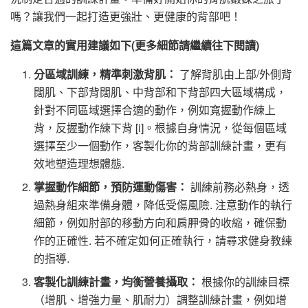
嗎？讓我們一起打造更強壯、更健康的背部吧！
這篇文章的實用建議如下(更多細節請繼續往下閱讀)
分區域訓練，精準刺激背肌：
了解背肌由上部/外側背
闊肌、下部背闊肌、中背部和下背部四大區域構成，
針對不同區域選擇合適的動作，例如寬握動作練上
背，反握動作練下背 [i]。根據自身情況，從每個區域
選擇至少一個動作，客製化你的背部訓練計畫，更有
效地塑造理想體態.
掌握動作細節，預防運動傷害：
訓練前務必熱身，透
過熱身組來準備身體，降低受傷風險. 注意動作的執行
細節，例如肘部的移動方向和肩胛骨的收縮，確保動
作的正確性. 若不確定如何正確執行，請尋求健身教練
的指導.
客製化訓練計畫，均衡營養攝取：
根據你的訓練目標
（增肌、增強力量、肌耐力）調整訓練計畫，例如增