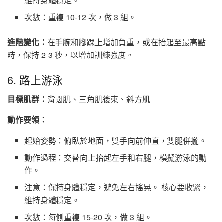
維持身體穩定。
次數：重複 10-12 次，做 3 組。
進階變化：
在手腕和腳踝上增加負重，或在抬起至最高點
時，保持 2-3 秒，以增加訓練強度。
6. 路上游泳
目標肌群：
背闊肌、三角肌後束、斜方肌
動作要領：
起始姿勢：俯臥於地面，雙手向前伸直，雙腿併攏。
動作過程：交替向上抬起左手和右腿，模擬游泳的動
作。
注意：保持身體穩定，避免左右搖晃。 核心要收緊，
維持身體穩定。
次數：每側重複 15-20 次，做 3 組。