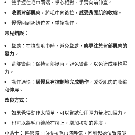
雙手握住毛巾兩端，掌心相對，手臂向前伸直。
收緊背部肌肉
，將毛巾向後拉，
感受背闊肌的收縮
。
慢慢回到起始位置，重複動作。
常見錯誤：
聳肩：在拉動毛巾時，避免聳肩，
應專注於背部肌肉的
發力
。
背部彎曲：保持背部挺直，避免彎曲，以免造成腰椎壓
力。
動作過快：
緩慢且有控制地完成動作
，感受肌肉的收縮
和伸展。
改良方式：
如果覺得動作太簡單，可以嘗試使用彈力帶增加阻力。
也可以將毛巾纏繞在腳上，增加拉動的難度。
小貼士：
呼吸時，向後拉毛巾時呼氣，回到起始位置時吸