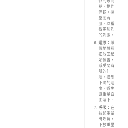
作的最高
點，稍作
停頓，擠
壓闊背
肌，以獲
得更強烈
的刺激。
緩
還原：
慢地將握
把放回起
始位置，
感受闊背
肌的伸
展。控制
下降的速
度，避免
讓重量自
由落下。
在
呼吸：
拉起重量
時呼氣，
下放重量