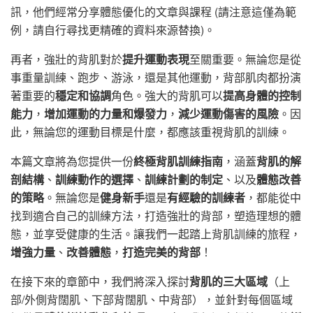
訊，他們經常分享體態優化的文章與課程 (請注意這僅為範
例，請自行尋找更精確的資料來源替換)。
再者，強壯的背肌對於
提升運動表現
至關重要。無論您是從
事重量訓練、跑步、游泳，還是其他運動，背部肌肉都扮演
著重要的
穩定和協調
角色。強大的背肌可以
提高身體的控制
能力
，
增加運動的力量和爆發力
，
減少運動傷害的風險
。因
此，無論您的運動目標是什麼，都應該重視背肌的訓練。
本篇文章將為您提供一份
終極背肌訓練指南
，涵蓋
背肌的解
剖結構
、
訓練動作的選擇
、
訓練計劃的制定
、以及
體態改善
的策略
。無論您是
健身新手
還是
有經驗的訓練者
，都能從中
找到適合自己的訓練方法，打造強壯的背部，塑造理想的體
態，並享受健康的生活。讓我們一起踏上背肌訓練的旅程，
增強力量
、
改善體態
，
打造完美的背部
！
在接下來的章節中，我們將深入探討
背肌的三大區域
（上
部/外側背闊肌、下部背闊肌、中背部），並針對每個區域