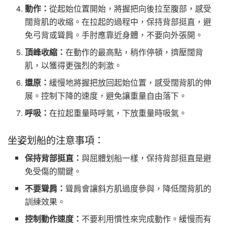
動作：
從起始位置開始，將握把向後拉至腹部，感受
闊背肌的收縮。在拉起的過程中，保持背部挺直，避
免弓背或聳肩。手肘應靠近身體，不要向外張開。
頂峰收縮：
在動作的最高點，稍作停頓，擠壓闊背
肌，以獲得更強烈的刺激。
還原：
緩慢地將握把放回起始位置，感受闊背肌的伸
展。控制下降的速度，避免讓重量自由落下。
呼吸：
在拉起重量時呼氣，下放重量時吸氣。
坐姿划船的注意事項：
保持背部挺直：
與屈體划船一樣，保持背部挺直是避
免受傷的關鍵。
不要聳肩：
聳肩會讓斜方肌過度參與，降低闊背肌的
訓練效果。
控制動作速度：
不要利用慣性來完成動作。緩慢而有