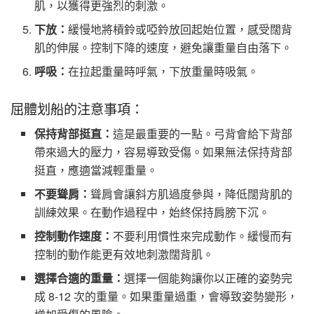
肌，以獲得更強烈的刺激。
下放：
緩慢地將槓鈴或啞鈴放回起始位置，感受闊背
肌的伸展。控制下降的速度，避免讓重量自由落下。
呼吸：
在拉起重量時呼氣，下放重量時吸氣。
屈體划船的注意事項：
保持背部挺直：
這是最重要的一點。弓背會給下背部
帶來過大的壓力，容易導致受傷。如果無法保持背部
挺直，應適當減輕重量。
不要聳肩：
聳肩會讓斜方肌過度參與，降低闊背肌的
訓練效果。在動作過程中，始終保持肩膀下沉。
控制動作速度：
不要利用慣性來完成動作。緩慢而有
控制的動作能更有效地刺激闊背肌。
選擇合適的重量：
選擇一個能夠讓你以正確的姿勢完
成 8-12 次的重量。如果重量過重，會導致姿勢變形，