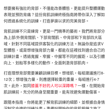
想要擁有強壯的背部，不僅能改善體態，更能提升整體運動
表現並預防背痛？這份背肌訓練終極指南將帶你深入了解如
何透過系統化的訓練，打造夢寐以求的完美背部。
背肌訓練不只是練背，更是一門精準的藝術。我們將背部分
為上部/外側背闊肌、下部背闊肌、中背部和下背部四大區
域，針對不同區域提供客製化的訓練方法。無論你是追求V
型體態，或是想增強背部力量，都能在這裡找到適合自己的
訓練計畫。透過寬握、窄握、中握等不同的握距，以及引體
向上、划船等多樣化的動作，全面刺激背部肌肉。
打造理想背部需要兼顧訓練目標。想增肌，每組建議進行8-
12次；想增強力量，則應選擇較重的重量，每組進行4-7
次。此外，如同
膝蓋不好的人可以深蹲嗎？
一樣，在開始背
肌訓練前，充分的熱身至關重要，能有效避免運動傷害。
跟隨本指南，你將能更了解背肌訓練的細節，並根據自身情
況制定合適的訓練計畫。準備好開始你的背肌鍛鍊之旅了