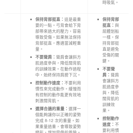
時吸氣。
這是最重
保持背部挺直：
保持背部
要的一點。弓背會給下背
與
挺直：
部帶來過大的壓力，容易
屈體划船
導致受傷。如果無法保持
一樣，保
背部挺直，應適當減輕重
持背部挺
量。
直是避免
受傷的關
聳肩會讓斜方
不要聳肩：
鍵。
肌過度參與，降低闊背肌
的訓練效果。在動作過程
不要聳
中，始終保持肩膀下沉。
聳肩
肩：
會讓斜方
不要利用
控制動作速度：
肌過度參
慣性來完成動作。緩慢而
與，降低
有控制的動作能更有效地
闊背肌的
刺激闊背肌。
訓練效
選擇一
選擇合適的重量：
果。
個能夠讓你以正確的姿勢
控制動作
完成 8-12 次的重量。如
不
速度：
果重量過重，會導致姿勢
要利用慣
變形，增加受傷的風險。