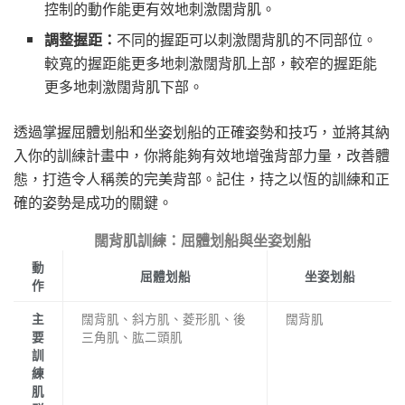
控制的動作能更有效地刺激闊背肌。
調整握距：
不同的握距可以刺激闊背肌的不同部位。
較寬的握距能更多地刺激闊背肌上部，較窄的握距能
更多地刺激闊背肌下部。
透過掌握屈體划船和坐姿划船的正確姿勢和技巧，並將其納
入你的訓練計畫中，你將能夠有效地增強背部力量，改善體
態，打造令人稱羨的完美背部。記住，持之以恆的訓練和正
確的姿勢是成功的關鍵。
闊背肌訓練：屈體划船與坐姿划船
動
屈體划船
坐姿划船
作
闊背肌、斜方肌、菱形肌、後
闊背肌
主
三角肌、肱二頭肌
要
訓
練
肌