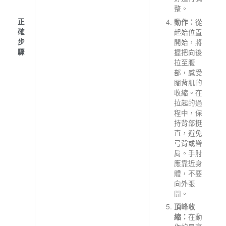
整。
從
正
動作：
起始位置
確
開始，將
步
握把向後
驟
拉至腹
部，感受
闊背肌的
收縮。在
拉起的過
程中，保
持背部挺
直，避免
弓背或聳
肩。手肘
應靠近身
體，不要
向外張
開。
頂峰收
在動
縮：