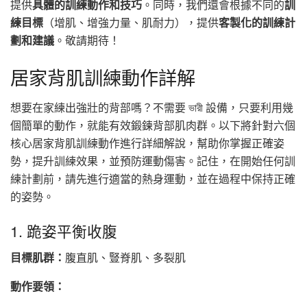
提供
具體的訓練動作和技巧
。同時，我們還會根據不同的
訓
練目標
（增肌、增強力量、肌耐力），提供
客製化的訓練計
劃和建議
。敬請期待！
居家背肌訓練動作詳解
想要在家練出強壯的背部嗎？不需要 ভারী 設備，只要利用幾
個簡單的動作，就能有效鍛鍊背部肌肉群。以下將針對六個
核心居家背肌訓練動作進行詳細解說，幫助你掌握正確姿
勢，提升訓練效果，並預防運動傷害。記住，在開始任何訓
練計劃前，請先進行適當的熱身運動，並在過程中保持正確
的姿勢。
1. 跪姿平衡收腹
目標肌群：
腹直肌、豎脊肌、多裂肌
動作要領：