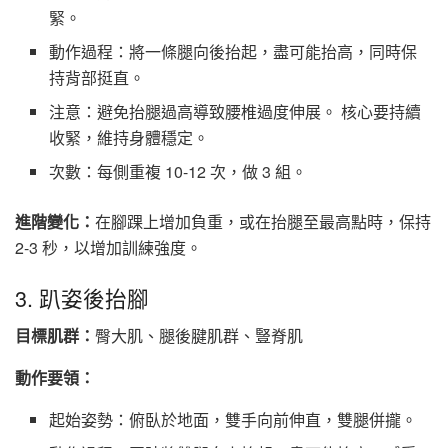
緊。
動作過程：將一條腿向後抬起，盡可能抬高，同時保
持背部挺直。
注意：避免抬腿過高導致腰椎過度伸展。 核心要持續
收緊，維持身體穩定。
次數：每側重複 10-12 次，做 3 組。
進階變化：
在腳踝上增加負重，或在抬腿至最高點時，保持
2-3 秒，以增加訓練強度。
3. 趴姿後抬腳
目標肌群：
臀大肌、腿後腱肌群、豎脊肌
動作要領：
起始姿勢：俯臥於地面，雙手向前伸直，雙腿併攏。