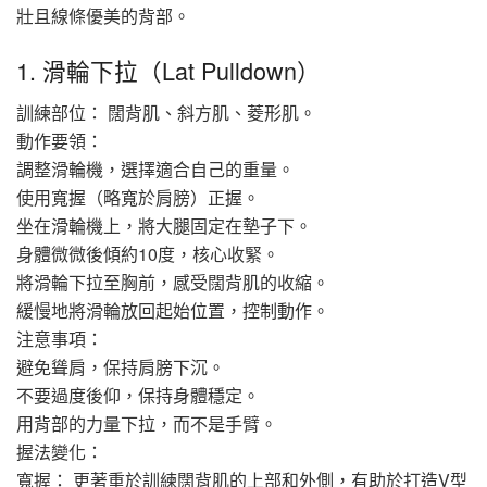
壯且線條優美的背部。
1. 滑輪下拉（Lat Pulldown）
訓練部位： 闊背肌、斜方肌、菱形肌。
動作要領：
調整滑輪機，選擇適合自己的重量。
使用寬握（略寬於肩膀）正握。
坐在滑輪機上，將大腿固定在墊子下。
身體微微後傾約10度，核心收緊。
將滑輪下拉至胸前，感受闊背肌的收縮。
緩慢地將滑輪放回起始位置，控制動作。
注意事項：
避免聳肩，保持肩膀下沉。
不要過度後仰，保持身體穩定。
用背部的力量下拉，而不是手臂。
握法變化：
寬握： 更著重於訓練闊背肌的上部和外側，有助於打造V型