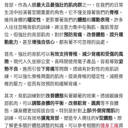
背部，作為人體
最大且最強壯的肌肉群
之一，在我們的日常
生活中扮演著至關重要的角色。它不僅支撐著我們的
脊椎
，
維持身體的
穩定性
，更影響著我們的
體態
和
運動表現
。許多
人往往忽略背肌的訓練，將注意力集中在胸肌、腹肌等部
位，但強壯的背部肌肉，對於
預防背痛
、
改善體態
、
提升運
動能力
，甚至
增強自信心
，都有著不可忽視的益處。
首先，強壯的背肌可以
有效支持脊椎
，
減少背痛和受傷的風
險
。現代人久坐辦公室、長時間使用電子產品，容易導致
姿
勢不良
，進而引發
下背痛
等問題。透過有針對性的背肌訓
練，可以強化脊椎周圍的肌肉，提高脊椎的穩定性，減輕脊
椎的壓力，從而有效預防和緩解背痛。
其次，背肌訓練對於
改善體態
有著顯著的效果。透過鍛鍊背
部肌肉，可以
調整身體的平衡
，
改善駝背
、
圓肩
等不良體
態，讓身體更加挺拔自信。特別是針對
上部/外側背闊肌
的
訓練，可以有效地
擴寬背部
，塑造令人嚮往的
V型體態
。想
了解更多關於體態調整的知識，可以參考相關的
健身工廠
資