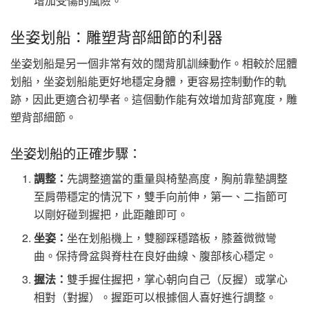
增加受傷的風險。
坐姿划船：雕塑背部細節的利器
坐姿划船是另一個非常有效的闊背肌訓練動作。相較於屈體
划船，坐姿划船能更好地穩定身體，更容易控制動作的軌
跡，因此更適合初學者。這個動作能有效增加背部寬度，雕
塑背部細節。
坐姿划船的正確步驟：
調整：
先調整適當的重量與椅墊高度，胸前靠墊調整
至肩帶穩定的情況下，雙手向前伸，第一、二指節可
以剛好碰到握把，此距離即可。
坐姿：
坐在划船機上，雙腳踩穩踏板，膝蓋微微彎
曲。保持骨盆與脊柱在良好曲線、腹部核心穩定。
握法：
雙手握住握把，掌心朝向自己（反握）或掌心
相對（對握）。握距可以根據個人喜好進行調整。