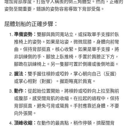
增加背部厚度，打造令人稱羨的倒三角體型。然而，正確的
姿勢至關重要，錯誤的姿勢容易導致下背部受傷。
屈體划船的正確步驟：
準備姿勢：
雙腳與肩同寬站立，或採取單手支撐於臥
推椅上的姿勢。如果是站姿，微微屈膝，身體向前彎
曲，保持背部挺直，核心收緊。如果是單手支撐，將
非訓練側的手、腳放上臥推椅，手置於肩膀正下方，
腳跪在訓練椅上。另一隻腳可置於側邊或後側地面。
握法：
雙手握住槓鈴或啞鈴，掌心朝向自己（反握）
或掌心相對（對握）。握距略寬於肩寬。
動作：
從起始位置開始，將槓鈴或啞鈴向上拉至胸前
或腹部，感受闊背肌的收縮。在拉起的過程中，保持
背部挺直，避免弓背或聳肩。手肘應靠近身體，不要
向外張開。
頂峰收縮：
在動作的最高點，稍作停頓，擠壓闊背