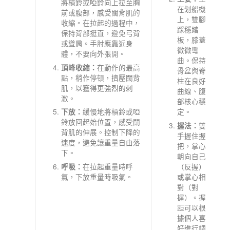
將槓鈴或啞鈴向上拉至胸
在划船機
前或腹部，感受闊背肌的
上，雙腳
收縮。在拉起的過程中，
踩穩踏
保持背部挺直，避免弓背
板，膝蓋
或聳肩。手肘應靠近身
微微彎
體，不要向外張開。
曲。保持
在動作的最高
頂峰收縮：
骨盆與脊
點，稍作停頓，擠壓闊背
柱在良好
肌，以獲得更強烈的刺
曲線、腹
激。
部核心穩
定。
緩慢地將槓鈴或啞
下放：
鈴放回起始位置，感受闊
雙
握法：
背肌的伸展。控制下降的
手握住握
速度，避免讓重量自由落
把，掌心
下。
朝向自己
（反握）
在拉起重量時呼
呼吸：
或掌心相
氣，下放重量時吸氣。
對（對
握）。握
距可以根
據個人喜
好進行調