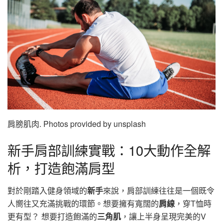
肩膀肌肉. Photos provided by unsplash
新手肩部訓練實戰：10大動作全解
析，打造飽滿肩型
對於剛踏入健身領域的
新手
來說，肩部訓練往往是一個既令
人嚮往又充滿挑戰的環節。想要擁有寬闊的
肩線
，穿T恤時
更有型？ 想要打造飽滿的
三角肌
，讓上半身呈現完美的V