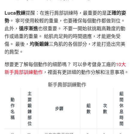
Luca教練
提醒：在進行肩部訓練時，最重要的是
正確的姿
勢
。 寧可使用較輕的重量，也要確保每個動作都做到位。
此外，
循序漸進
也很重要。 不要一開始就挑戰高難度的動
作或過重的重量。 給肌肉足夠的時間適應，才能避免受
傷。 最後，
均衡鍛鍊
三角肌的各個部分，才能打造出完美
的肩型。
想要更了解每個動作的細節嗎？ 可以參考健身工廠的
10大
新手肩部訓練動作
，裡面有更詳細的動作分解和注意事項。
新手肩部訓練動作
主
組
動
要
間
作
鍛
組
次
休
步驟
名
鍊
數
數
息
稱
部
時
位
間