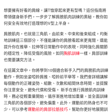
想要擁有好看的肩線，讓T恤穿起來更有型嗎？這份指南將
帶領健身新手們，一步步了解肩膀肌肉訓練的奧秘，教你如
何安全有效地打造理想的V型上半身。
肩膀肌肉，也就是三角肌，由前束、中束和後束組成。均衡
地訓練這三個部分，不僅能讓你的肩膀看起來更寬闊，還能
提升你在推舉、拉伸等日常動作中的表現，同時強化肩關節
的穩定性，降低受傷的風險。如同
胸肌訓練
一樣，肩部訓練
也需要講究方法。
在這篇文章中，你將學到10個適合新手入門的肩膀肌肉訓練
動作，例如坐姿啞鈴肩推、啞鈴前平舉等。我們會詳細講解
每個動作的正確姿勢、組數、次數和組間休息時間，並提醒
你注意安全，避免代償和受傷。 新手在進行肩膀肌肉訓練
時，務必從輕重量開始，循序漸進地增加重量，並全面訓練
三角肌的各個部分，避免偏重。此外，運動前的熱身也不可
少，可以參考
運動前的肩部拉筋技巧
，幫助你更好地展開訓