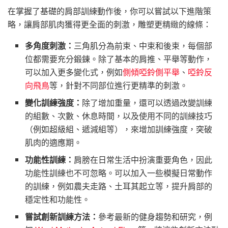
在掌握了基礎的肩部訓練動作後，你可以嘗試以下進階策
略，讓肩部肌肉獲得更全面的刺激，雕塑更精緻的線條：
多角度刺激：
三角肌分為前束、中束和後束，每個部
位都需要充分鍛鍊。除了基本的肩推、平舉等動作，
可以加入更多變化式，例如
側傾啞鈴側平舉
、
啞鈴反
向飛鳥
等，針對不同部位進行更精準的刺激。
變化訓練強度：
除了增加重量，還可以透過改變訓練
的組數、次數、休息時間，以及使用不同的訓練技巧
（例如超級組、遞減組等），來增加訓練強度，突破
肌肉的適應期。
功能性訓練：
肩膀在日常生活中扮演重要角色，因此
功能性訓練也不可忽略。可以加入一些模擬日常動作
的訓練，例如農夫走路、土耳其起立等，提升肩部的
穩定性和功能性。
嘗試創新訓練方法：
參考最新的健身趨勢和研究，例