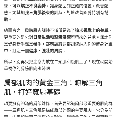
練，可以
矯正不良姿勢
，讓身體回到正確的位置，改善體
態。尤其加強
三角肌後束
的訓練，對於改善圓肩特別有幫
助。
總而言之，肩膀肌肉訓練不僅僅是為了追求
視覺上的美感
，
更重要的是它對
日常生活
和
整體健康
所帶來的益處。無論你
是健身新手還是老手，都應該將肩部訓練納入你的健身計畫
中，打造一個
健康、強壯
的肩膀。
所以，別再只把注意力放在二頭肌和腹肌上了！現在就開始
重視你的肩膀肌肉訓練吧！
肩部肌肉的黃金三角：瞭解三角
肌，打好寬肩基礎
想要擁有飽滿的肩部線條，首先要認識肩部最重要的肌肉群
——
三角肌
。三角肌是構成肩部外觀的主要肌肉，它分為前
束、中束和後束三個部分。就像一個黃金三角，三個束都要