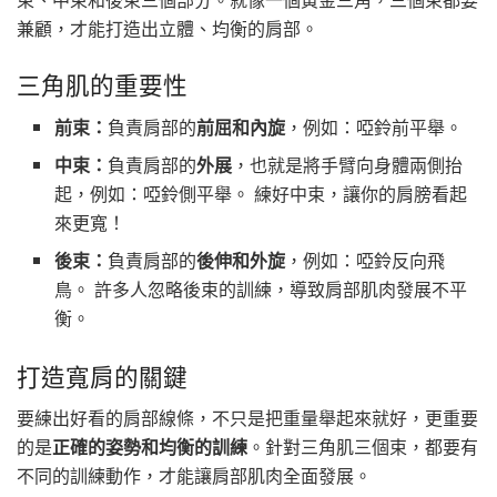
兼顧，才能打造出立體、均衡的肩部。
三角肌的重要性
前束：
負責肩部的
前屈和內旋
，例如：啞鈴前平舉。
中束：
負責肩部的
外展
，也就是將手臂向身體兩側抬
起，例如：啞鈴側平舉。 練好中束，讓你的肩膀看起
來更寬！
後束：
負責肩部的
後伸和外旋
，例如：啞鈴反向飛
鳥。 許多人忽略後束的訓練，導致肩部肌肉發展不平
衡。
打造寬肩的關鍵
要練出好看的肩部線條，不只是把重量舉起來就好，更重要
的是
正確的姿勢和均衡的訓練
。針對三角肌三個束，都要有
不同的訓練動作，才能讓肩部肌肉全面發展。