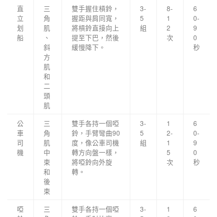
直
三
雙手握住槓鈴，
3-
8-
6
立
角
握距與肩同寬，
5
1
0-
划
肌
將槓鈴直接向上
組
2
9
船
、
提至下巴，然後
次
0
斜
緩慢降下。
秒
方
肌
和
二
頭
肌
公
三
雙手各持一個啞
3-
1
6
車
角
鈴，手臂彎曲90
5
2-
0-
司
肌
度，像公車司機
組
1
9
機
中
轉方向盤一樣，
5
0
束
將啞鈴向外旋
次
秒
和
轉。
後
束
啞
三
雙手各持一個啞
3-
1
6