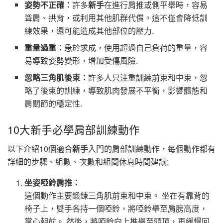
姿勢不正確：
許多
新手
在進行肩推或側平舉時，容易
聳肩、拱背，或利用其他肌群代償。這不僅會降低訓
練效果，還可能造成其他部位的壓力.
重量過重：
急於求成，使用超過自己負荷的重量，容
易導致姿勢變形，增加受傷風險.
忽略三角肌後束：
許多人只注重訓練前束和中束，忽
略了後束的訓練，導致肌肉發展不平衡，影響體態和
肩關節的穩定性.
10大新手必學肩部訓練動作
以下介紹10個適合
新手
入門的肩部訓練動作，每個動作都有
詳細的步驟、組數、次數和組間休息時間建議:
坐姿啞鈴肩推：
這個動作主要鍛鍊三角肌前束和中束。 坐在有靠背的
椅子上，雙手各持一個啞鈴，將啞鈴舉至肩膀高度，
掌心朝前。 然後，將啞鈴向上推舉至頭頂，再緩慢回