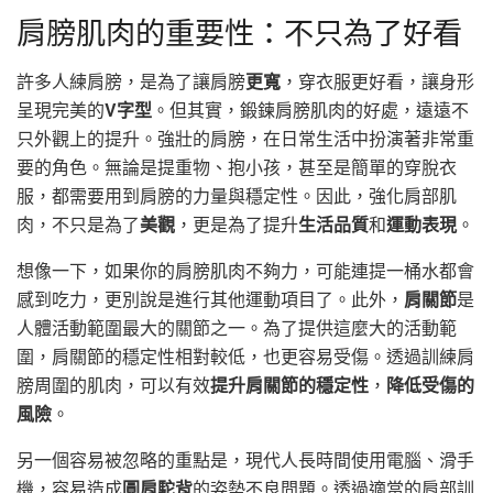
肩膀肌肉的重要性：不只為了好看
許多人練肩膀，是為了讓肩膀
更寬
，穿衣服更好看，讓身形
呈現完美的
V字型
。但其實，鍛鍊肩膀肌肉的好處，遠遠不
只外觀上的提升。強壯的肩膀，在日常生活中扮演著非常重
要的角色。無論是提重物、抱小孩，甚至是簡單的穿脫衣
服，都需要用到肩膀的力量與穩定性。因此，強化肩部肌
肉，不只是為了
美觀
，更是為了提升
生活品質
和
運動表現
。
想像一下，如果你的肩膀肌肉不夠力，可能連提一桶水都會
感到吃力，更別說是進行其他運動項目了。此外，
肩關節
是
人體活動範圍最大的關節之一。為了提供這麼大的活動範
圍，肩關節的穩定性相對較低，也更容易受傷。透過訓練肩
膀周圍的肌肉，可以有效
提升肩關節的穩定性
，
降低受傷的
風險
。
另一個容易被忽略的重點是，現代人長時間使用電腦、滑手
機，容易造成
圓肩駝背
的姿勢不良問題。透過適當的肩部訓