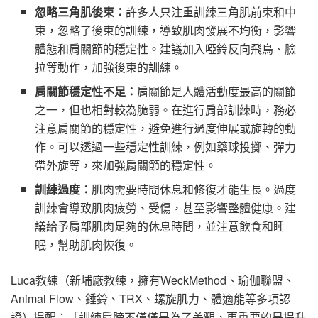
忽略三角肌後束：
許多人只注重訓練三角肌前束和中
束，忽略了後束的訓練，導致肌肉發展不均衡，影響
體態和肩關節的穩定性。建議加入啞鈴反向飛鳥、臉
拉等動作，加強後束的訓練。
肩關節穩定性不足：
肩關節是人體活動度最高的關節
之一，但也相對較為脆弱。在進行肩部訓練時，務必
注意肩關節的穩定性，避免進行過度伸展或旋轉的動
作。可以透過一些穩定性訓練，例如藥球投擲、彈力
帶外旋等，來加強肩關節的穩定性。
訓練過度：
肌肉需要時間休息和修復才能生長。過度
訓練會導致肌肉疲勞、受傷，甚至影響整體健康。建
議給予肩部肌肉足夠的休息時間，並注意飲食和睡
眠，幫助肌肉恢復。
Luca教練（新埔廠教練，擁有WeckMethod、瑜伽聯盟、
Animal Flow、錘鈴、TRX、螺旋肌力、體適能等多項認
證）提醒：「訓練肩膀不僅僅是為了美觀，更重要的是提升