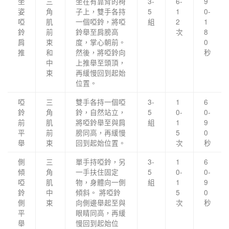
坐
三
坐在有靠背的椅
3-
6-
9
姿
角
子上，雙手各持
5
1
0-
啞
肌
一個啞鈴，將啞
組
2
1
鈴
前
鈴舉至肩膀高
次
8
肩
束
度，掌心朝前。
0
推
和
然後，將啞鈴向
秒
中
上推舉至頭頂，
束
再緩慢回到起始
位置。
啞
三
雙手各持一個啞
3-
1
6
鈴
角
鈴，自然站立，
5
0-
0-
前
肌
將啞鈴舉至與肩
組
1
9
平
前
膀同高，再緩慢
5
0
舉
束
回到起始位置。
次
秒
側
三
單手持啞鈴，另
3-
1
6
傾
角
一手扶住固定
5
0-
0-
啞
肌
物，身體向一側
組
1
9
鈴
中
傾斜。 將啞鈴
5
0
側
束
向側邊舉起至與
次
秒
平
眼睛同高，再緩
舉
慢回到起始位