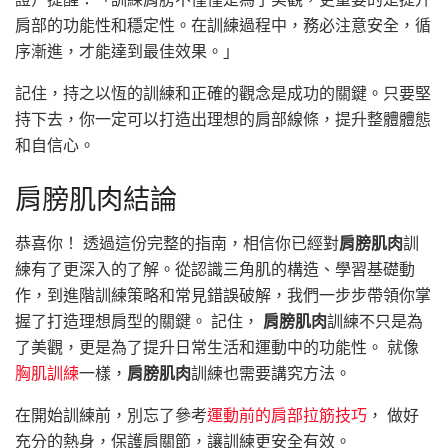
肩部的功能性和穩定性。在訓練過程中，務必注意安全，循
序漸進，才能達到最佳效果。」
記住，持之以恆的訓練和正確的觀念是成功的關鍵。只要堅
持下去，你一定可以打造出理想的肩部線條，提升整體體態
和自信心。
肩膀肌肉結論
恭喜你！ 透過這份完整的指南，相信你已經對
肩膀肌肉
訓
練有了更深入的了解。從認識三角肌的構造、學習基礎動
作，到進階訓練策略和常見錯誤破解，我們一步步帶領你掌
握了打造理想肩型的關鍵。 記住，
肩膀肌肉
訓練不只是為
了美觀，更是為了提升日常生活和運動中的功能性。 就像
胸肌訓練
一樣，
肩膀肌肉
訓練也需要講究方法。
在開始訓練前，別忘了參考
運動前的肩部拉筋技巧
， 做好
充分的熱身，保護肩關節，讓訓練更安全有效。