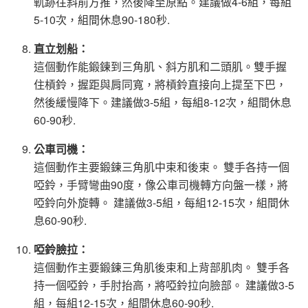
軌跡往斜前方推，然後降至原點。建議做4-6組，每組
5-10次，組間休息90-180秒.
直立划船：
這個動作能鍛鍊到三角肌、斜方肌和二頭肌。雙手握
住槓鈴，握距與肩同寬，將槓鈴直接向上提至下巴，
然後緩慢降下。建議做3-5組，每組8-12次，組間休息
60-90秒.
公車司機：
這個動作主要鍛鍊三角肌中束和後束。 雙手各持一個
啞鈴，手臂彎曲90度，像公車司機轉方向盤一樣，將
啞鈴向外旋轉。 建議做3-5組，每組12-15次，組間休
息60-90秒.
啞鈴臉拉：
這個動作主要鍛鍊三角肌後束和上背部肌肉。 雙手各
持一個啞鈴，手肘抬高，將啞鈴拉向臉部。 建議做3-5
組，每組12-15次，組間休息60-90秒.