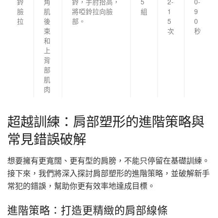
鈴
角
鈴，手肘抬高，
5
2-
0-
臉
肌
將啞鈴拉向臉
組
1
9
拉
後
部。
5
0
束
次
秒
和
上
背
部
肌
肉
超越訓練：肩部塑形的進階策略與
常見錯誤破解
想要擁有更寬闊、更有型的肩膀，不能只停留在基礎訓練。
接下來，我們將深入探討肩部塑形的進階策略，並破解新手
常犯的錯誤，幫助你更有效率地達成目標。
進階策略：打造更精緻的肩部線條