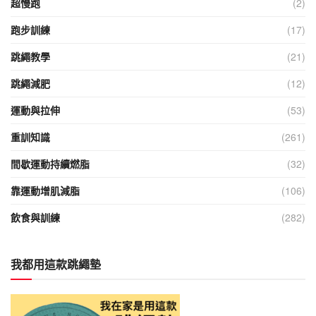
超慢跑
(2)
跑步訓練
(17)
跳繩教學
(21)
跳繩減肥
(12)
運動與拉伸
(53)
重訓知識
(261)
間歇運動持續燃脂
(32)
靠運動增肌減脂
(106)
飲食與訓練
(282)
我都用這款跳繩墊