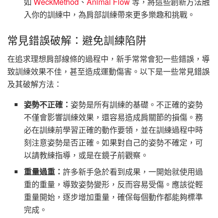
如
WeckMethod
、
Animal Flow
等，將這些創新方法融
入你的訓練中，為肩部訓練帶來更多樂趣和挑戰。
常見錯誤破解：避免訓練陷阱
在追求理想肩部線條的過程中，新手常常會犯一些錯誤，導
致訓練效果不佳，甚至造成運動傷害。以下是一些常見錯誤
及其破解方法：
姿勢不正確：
姿勢是所有訓練的基礎。不正確的姿勢
不僅會影響訓練效果，還容易造成肩關節的損傷。務
必在訓練前學習正確的動作要領，並在訓練過程中時
刻注意姿勢是否正確。如果對自己的姿勢不確定，可
以請教練指導，或是在鏡子前觀察。
重量過重：
許多新手急於看到成果，一開始就使用過
重的重量，導致姿勢變形，反而容易受傷。應該從輕
重量開始，逐步增加重量，確保每個動作都能夠標準
完成。