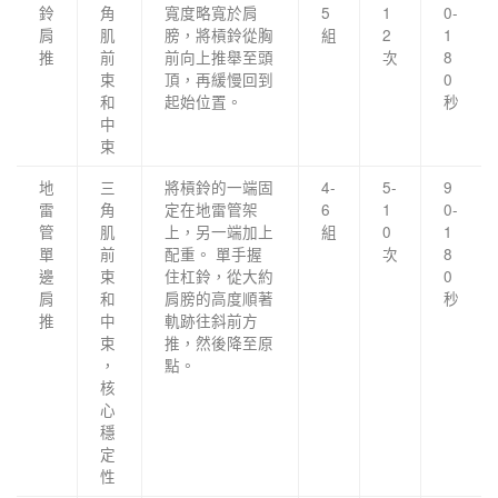
鈴
角
寬度略寬於肩
5
1
0-
肩
肌
膀，將槓鈴從胸
組
2
1
推
前
前向上推舉至頭
次
8
束
頂，再緩慢回到
0
和
起始位置。
秒
中
束
地
三
將槓鈴的一端固
4-
5-
9
雷
角
定在地雷管架
6
1
0-
管
肌
上，另一端加上
組
0
1
單
前
配重。 單手握
次
8
邊
束
住杠鈴，從大約
0
肩
和
肩膀的高度順著
秒
推
中
軌跡往斜前方
束
推，然後降至原
，
點。
核
心
穩
定
性