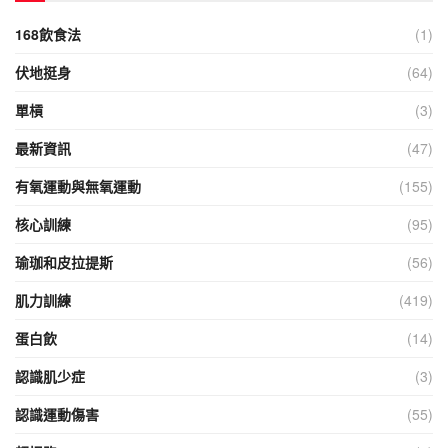
168飲食法
(1)
伏地挺身
(64)
單槓
(3)
最新資訊
(47)
有氧運動與無氧運動
(155)
核心訓練
(95)
瑜珈和皮拉提斯
(56)
肌力訓練
(419)
蛋白飲
(14)
認識肌少症
(3)
認識運動傷害
(55)