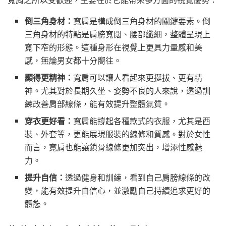
倒三角身材：
寬肩是構成倒三角身材的關鍵要素。倒
三角身材的特點是肩膀寬闊、腰部纖細，整體呈現上
寬下窄的形態。這種身形在視覺上更具力量感和美
感，無論男女都十分嚮往。
顯得更精神：
寬肩可以讓人看起來更挺拔、更有精
神。尤其對於長期久坐、姿勢不良的人來說，透過訓
練改善肩部線條，能有效提升整體氣質。
穿衣更好看：
寬肩能撐起各種款式的衣服，尤其是西
裝、外套等，更能展現服裝的線條和質感。對於女性
而言，寬肩也能讓鎖骨線條更加突出，增添性感魅
力。
提升自信：
透過健身和訓練，看到自己肩膀線條的改
變，能有效提升自信心，並激勵自己持續追求更好的
體態。