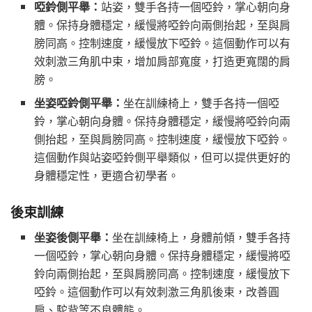
啞鈴側平舉：
站姿，雙手各持一個啞鈴，掌心朝向身
體。保持身體穩定，緩慢將啞鈴向兩側抬起，至與肩
膀同高。控制速度，緩慢放下啞鈴。這個動作可以有
效刺激三角肌中束，增加肩部寬度，打造更寬闊的肩
膀。
坐姿啞鈴側平舉：
坐在訓練椅上，雙手各持一個啞
鈴，掌心朝向身體。保持身體穩定，緩慢將啞鈴向兩
側抬起，至與肩膀同高。控制速度，緩慢放下啞鈴。
這個動作與站姿啞鈴側平舉類似，但可以提供更好的
身體穩定性，更適合初學者。
後束訓練
坐姿後側平舉：
坐在訓練椅上，身體前傾，雙手各持
一個啞鈴，掌心朝向身體。保持身體穩定，緩慢將啞
鈴向兩側抬起，至與肩膀同高。控制速度，緩慢放下
啞鈴。這個動作可以有效刺激三角肌後束，改善圓
肩、駝背等不良體態。