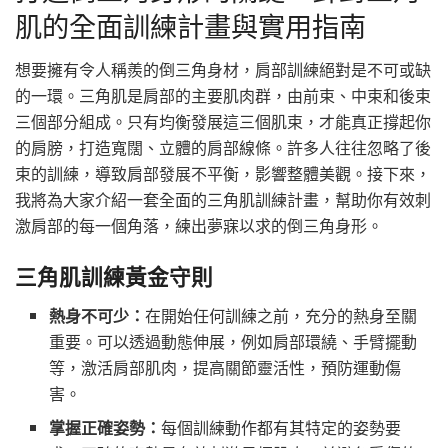
肌的全面訓練計畫與實用指南
想要擁有令人稱羨的倒三角身材，肩部訓練絕對是不可或缺
的一環。三角肌是肩部的主要肌肉群，由前束、中束和後束
三個部分組成。只有均衡發展這三個肌束，才能真正撐起你
的肩膀，打造寬闊、立體的肩部線條。許多人往往忽略了後
束的訓練，導致肩部發展不平衡，影響整體美觀。接下來，
我將為大家介紹一套全面的三角肌訓練計畫，幫助你有效刺
激肩部的每一個角落，練出夢寐以求的倒三角身形。
三角肌訓練黃金守則
熱身不可少：
在開始任何訓練之前，充分的熱身至關
重要。可以透過動態伸展，例如肩部環繞、手臂擺動
等，激活肩部肌肉，提高關節靈活性，預防運動傷
害。
掌握正確姿勢：
每個訓練動作都有其特定的姿勢要