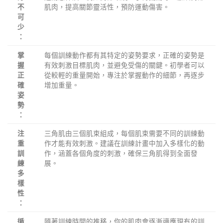
肌肉，提高關節靈活性，預防運動傷害。
不
可
少
：
每個訓練動作都有其特定的姿勢要求，正確的姿勢是
掌
有效刺激目標肌肉，並避免受傷的關鍵。初學者可以
握
從較輕的重量開始，專注於掌握動作的細節，再逐步
正
增加重量。
確
姿
勢
：
三角肌由三個肌束組成，每個肌束需要不同的訓練動
注
作才能有效刺激。建議在訓練計畫中加入多樣化的動
重
作，涵蓋各個角度的刺激，確保三角肌得到全面發
訓
展。
練
多
樣
性
：
隨著訓練時間的推移，你的肌肉會逐漸適應現有的訓
循