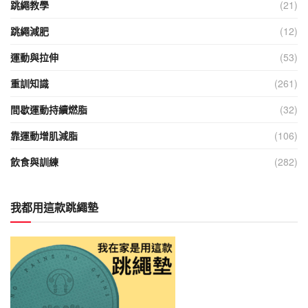
跳繩教學
(21)
跳繩減肥
(12)
運動與拉伸
(53)
重訓知識
(261)
間歇運動持續燃脂
(32)
靠運動增肌減脂
(106)
飲食與訓練
(282)
我都用這款跳繩墊