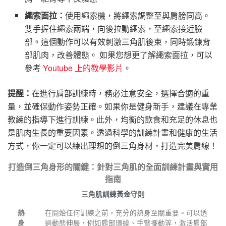
繩索面拉：
使用繩索機，將繩索調整至與肩膀同高。
雙手握住繩索兩端，向後拉動繩索，至繩索接近臉
部。這個動作可以有效刺激三角肌後束，同時鍛鍊背
部肌肉，改善體態。 如果您想更了解繩索面拉，可以
參考
Youtube 上的教學影片
。
提醒：
在進行肩部訓練時，務必注意安全，選擇合適的重
量，並確保動作姿勢正確。如果你是健身新手，建議在專業
教練的指導下進行訓練。此外，均衡的飲食和充足的休息也
是肌肉生長的重要因素。透過科學的訓練計畫和健康的生活
方式，你一定可以練出理想的倒三角身材，打造完美肩線！
打造倒三角身形的關鍵：針對三角肌的全面訓練計畫與實用
指南
三角肌訓練黃金守則
在開始任何訓練之前，充分的熱身至關重要。可以透
熱
過動態伸展，例如肩部環繞、手臂擺動等，激活肩部
身