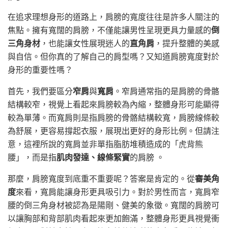
在追求理想身形的道路上，肩膀的寬度往往是許多人關注的
焦點。擁有寬闊的肩膀，不僅能讓男性呈現更具力量感的
倒
三角身材
，也能讓女性展現迷人的
直角肩
，提升整體的美感
與自信。但你真的了解自己的肩型嗎？又知道肩膀寬度對於
身形的重要性嗎？
首先，我們要區分
窄肩
與
寬肩
。窄肩通常指的是肩膀的骨骼
結構較窄，視覺上看起來肩膀較為內縮，整體身形可能顯得
較為單薄。而寬肩則是指肩膀的骨骼結構較寬，肩膀線條較
為舒展，更容易撐起衣服，展現出更好的身形比例。但請注
意，這裡所說的寬肩並非單指脂肪堆積造成的「虎背熊
腰」，而是指
肌肉發達、線條緊實
的肩膀 。
那麼，肩膀寬度到底重不重要呢？答案是肯定的。從
審美角
度
來看，寬肩能讓身形更具吸引力。對於男性而言，寬肩窄
腰的倒三角身材被認為是陽剛、健美的象徵。寬闊的肩膀可
以讓胸部和背部肌肉看起來更加飽滿，整體身形更具視覺衝