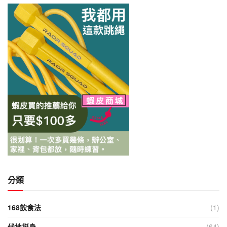
分類
168飲食法
(1)
伏地挺身
(64)