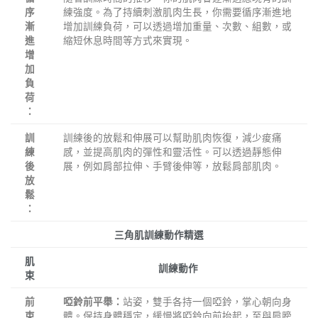
練強度。為了持續刺激肌肉生長，你需要循序漸進地
序
增加訓練負荷，可以透過增加重量、次數、組數，或
漸
縮短休息時間等方式來實現。
進
增
加
負
荷
：
訓練後的放鬆和伸展可以幫助肌肉恢復，減少痠痛
訓
感，並提高肌肉的彈性和靈活性。可以透過靜態伸
練
展，例如肩部拉伸、手臂後伸等，放鬆肩部肌肉。
後
放
鬆
：
三角肌訓練動作精選
肌
訓練動作
束
站姿，雙手各持一個啞鈴，掌心朝向身
前
啞鈴前平舉：
體。保持身體穩定，緩慢將啞鈴向前抬起，至與肩膀
束