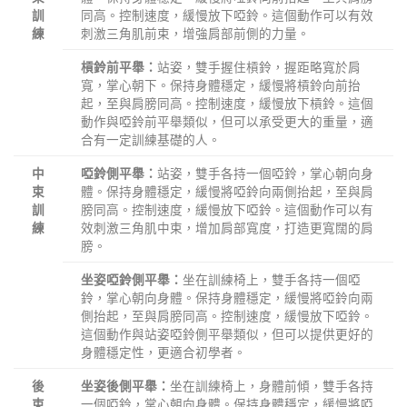
同高。控制速度，緩慢放下啞鈴。這個動作可以有效
訓
刺激三角肌前束，增強肩部前側的力量。
練
站姿，雙手握住槓鈴，握距略寬於肩
槓鈴前平舉：
寬，掌心朝下。保持身體穩定，緩慢將槓鈴向前抬
起，至與肩膀同高。控制速度，緩慢放下槓鈴。這個
動作與啞鈴前平舉類似，但可以承受更大的重量，適
合有一定訓練基礎的人。
站姿，雙手各持一個啞鈴，掌心朝向身
中
啞鈴側平舉：
體。保持身體穩定，緩慢將啞鈴向兩側抬起，至與肩
束
膀同高。控制速度，緩慢放下啞鈴。這個動作可以有
訓
效刺激三角肌中束，增加肩部寬度，打造更寬闊的肩
練
膀。
坐在訓練椅上，雙手各持一個啞
坐姿啞鈴側平舉：
鈴，掌心朝向身體。保持身體穩定，緩慢將啞鈴向兩
側抬起，至與肩膀同高。控制速度，緩慢放下啞鈴。
這個動作與站姿啞鈴側平舉類似，但可以提供更好的
身體穩定性，更適合初學者。
坐在訓練椅上，身體前傾，雙手各持
後
坐姿後側平舉：
一個啞鈴，掌心朝向身體。保持身體穩定，緩慢將啞
束