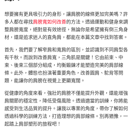
想要擁有更具吸引力的身形，讓肩膀的線條更加完美嗎？許
多人都在尋找
肩膀寬如何改善
的方法。透過運動和健身來調
整肩膀寬度，絕對是有效途徑，無論你是希望擁有倒三角身
材，還是追求迷人的直角肩，都能在本篇文章中找到答案。
首先，我們要了解窄肩和寬肩的區別，並認識到不同肩型各
有千秋。而說到改善肩寬，三角肌是關鍵！它由前束、中
束、後束三個部分組成，均衡鍛鍊才能塑造完美的肩部線
條。此外，體態也扮演著重要角色，改善圓肩、駝背等問
題，能讓你的肩膀在視覺上更顯寬闊。
從健康的角度來看，強壯的肩膀不僅能提升外觀，還能增強
肩關節的穩定性，降低受傷風險。透過適當的訓練，你將能
感受到生活品質的提升。讓我以專業的角度，帶你了解如何
透過科學的訓練方法，打造理想的肩部線條。別再猶豫，一
起踏上肩部塑形的旅程吧！