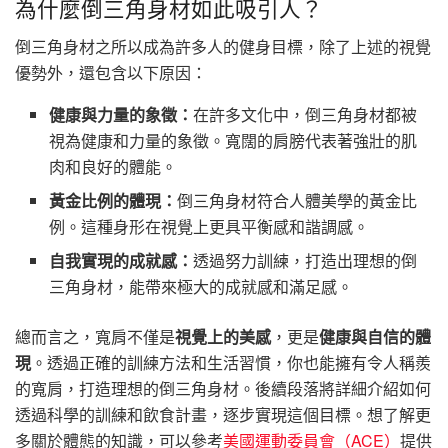
為什麼倒三角身材如此吸引人？
倒三角身材之所以成為許多人的健身目標，除了上述的視覺
優勢外，還包含以下原因：
健康與力量的象徵：
在許多文化中，倒三角身材都被
視為健康和力量的象徵。寬闊的肩膀代表著強壯的肌
肉和良好的體能。
黃金比例的體現：
倒三角身材符合人體美學的黃金比
例。這種身形在視覺上更具平衡感和諧調感。
自我實現的成就感：
透過努力訓練，打造出理想的倒
三角身材，能帶來極大的成就感和滿足感。
總而言之，寬肩不僅是
視覺上的美感
，更是
健康與自信的體
現
。透過正確的訓練方法和生活習慣，你也能擁有令人稱羨
的寬肩，打造理想的倒三角身材。後續段落將詳細介紹如何
透過科學的訓練和飲食計畫，逐步實現這個目標。想了解更
多關於體態的知識，可以參考
美國運動委員會（ACE）
提供