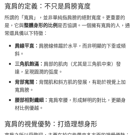
寬肩的定義：不只是肩膀寬度
所謂的「寬肩」，並非單純指肩膀的絕對寬度。更重要的
是，它與
整體身形的比例
是否協調。一個擁有寬肩的人，通
常還具備以下特徵：
肩線平直：
肩膀線條趨於水平，而非明顯的下垂或傾
斜。
三角肌飽滿：
肩部的肌肉（尤其是三角肌中束）發
達，呈現圓潤的弧度。
背部寬闊：
背闊肌和斜方肌的發展，有助於視覺上加
寬肩膀。
腰部相對纖細：
寬肩窄腰，形成鮮明的對比，更顯身
材比例優越。
寬肩的視覺優勢：打造理想身形
寬肩之所以受歡迎，主要在於它能帶來多方面的視覺優勢：