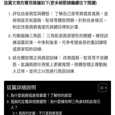
這篇文章的實用建議如下(更多細節請繼續往下閱讀)
評估自身肩型與體態： 了解自己是窄肩還是寬肩，並
檢視是否有圓肩、駝背等體態問題。針對自身情況，
制定改善肩膀寬度的具體目標和計畫 .
均衡鍛鍊三角肌： 三角肌是肩部塑形的關鍵。確保訓
練涵蓋前束、中束和後束，可參考健身房的重訓課程
或居家啞鈴訓練 .
結合體態矯正與肩部訓練： 改善圓肩、駝背等不良體
態，能讓肩膀在視覺上更顯寬闊。將體態矯正運動融
入日常，並持之以恆進行肩部訓練 .
這篇詳細說明
為什麼肩膀寬度很重要？了解你的肩型
寬肩的定義與視覺優勢：為什麼擁有倒三角身材如此吸引
人？
寬肩的定義：不只是肩膀寬度