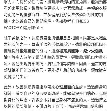
擊力。而對於女性而言，擁有線條清晰的直角肩，能讓頸部
看起來更修長，鎖骨線條更迷人，穿著露肩或一字領的衣服
時更能展現優雅氣質。許多健身愛好者會透過針對性的訓
練，來改善自己的肩部線條，例如參考 FITNESS
FACTORY 健身課程 。
除了美觀之外，肩膀寬度也與
健康
息息相關。肩部是人體重
要的關節之一，負責手臂的活動和穩定。強壯的肩部肌肉不
僅能提升
搬運重物
的能力，還能
穩定肩關節
，
減少受傷風
險
。許多人忽略了肩部訓練的重要性，導致肩部肌肉力量不
足，容易出現肩部疼痛、肩袖損傷等問題。因此，適當的肩
部訓練不僅能改善身形，更能提升肩部的功能性，讓你擁有
更健康的生活。
此外，改善肩膀寬度還能帶來
心理層面
的益處。透過健身和
訓練，看到自己的身形逐漸改變，能顯著提升
自信心
，克服
對身材的焦慮。許多原本對自己身材不滿意的人，透過持之
以恆的肩部訓練，不僅改善了身形，也變得更加自信和開