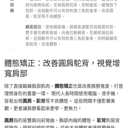
鈴向兩側抬起，至與肩膀同高。控制速度，緩慢放下
訓
啞鈴。這個動作可以有效刺激三角肌後束，改善圓
練
肩、駝背等不良體態。
使用繩索機，將繩索調整至與肩膀同高。
繩索面拉：
雙手握住繩索兩端，向後拉動繩索，至繩索接近臉
部。這個動作可以有效刺激三角肌後束，同時鍛鍊背
部肌肉，改善體態。
體態矯正：改善圓肩駝背，視覺增
寬肩部
除了直接鍛鍊肩部肌肉，
體態矯正
也是改善肩膀寬度，打造
理想身形的重要一環。 現代人長時間使用電腦、滑手機，
容易出現
圓肩、駝背
等不良體態。 這些問題不僅影響美
觀，更會讓肩膀看起來更窄、更無力。
圓肩
指的是雙肩向前彎曲，胸部內縮的體態。
駝背
則是背
部彎曲，頭部前傾的姿勢。 這些不良體態會讓肩胛骨外