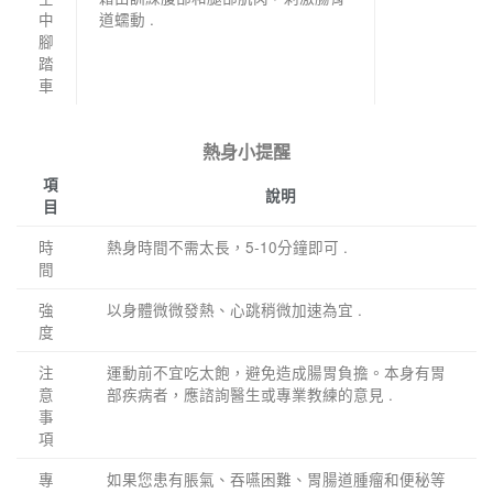
中
道蠕動 .
腳
踏
車
熱身小提醒
項
說明
目
時
熱身時間不需太長，5-10分鐘即可 .
間
強
以身體微微發熱、心跳稍微加速為宜 .
度
注
運動前不宜吃太飽，避免造成腸胃負擔。本身有胃
意
部疾病者，應諮詢醫生或專業教練的意見 .
事
項
專
如果您患有脹氣、吞嚥困難、胃腸道腫瘤和便秘等