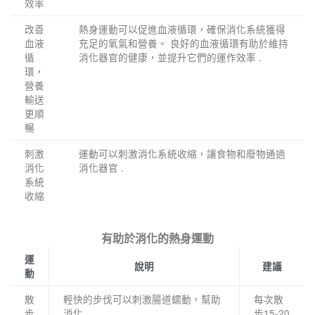
效率
改善
熱身運動可以促進血液循環，確保消化系統獲得
血液
充足的氧氣和營養。 良好的血液循環有助於維持
循
消化器官的健康，並提升它們的運作效率 .
環，
營養
輸送
更順
暢
刺激
運動可以刺激消化系統收縮，讓食物和廢物通過
消化
消化器官 .
系統
收縮
有助於消化的熱身運動
運
說明
建議
動
散
輕快的步伐可以刺激腸道蠕動，幫助
每次散
步
消化 .
步15-20