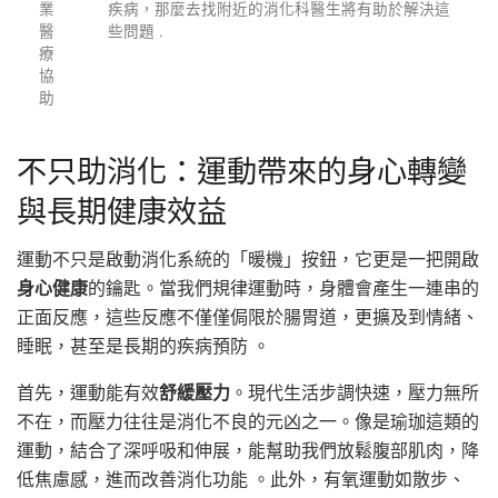
業
疾病，那麼去找附近的消化科醫生將有助於解決這
醫
些問題 .
療
協
助
不只助消化：運動帶來的身心轉變
與長期健康效益
運動不只是啟動消化系統的「暖機」按鈕，它更是一把開啟
身心健康
的鑰匙。當我們規律運動時，身體會產生一連串的
正面反應，這些反應不僅僅侷限於腸胃道，更擴及到情緒、
睡眠，甚至是長期的疾病預防 。
首先，運動能有效
舒緩壓力
。現代生活步調快速，壓力無所
不在，而壓力往往是消化不良的元凶之一。像是瑜珈這類的
運動，結合了深呼吸和伸展，能幫助我們放鬆腹部肌肉，降
低焦慮感，進而改善消化功能 。此外，有氧運動如散步、