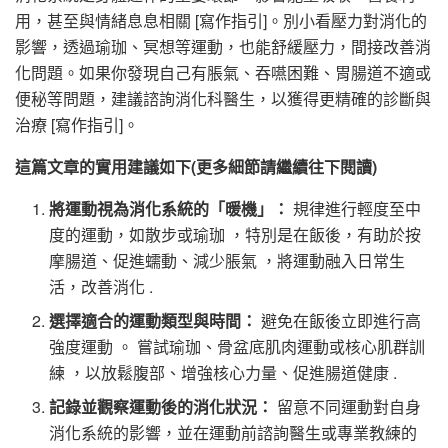
用，甚至與情緒息息相關 [寫作指引]。別小看壓力對消化的
影響，透過瑜珈、冥想等運動，也能舒緩壓力，間接改善消
化問題。如果你發現自己有脹氣、吞嚥困難、胃腸道不適或
便秘等問題，建議諮詢消化科醫生，以獲得更精確的診斷與
治療 [寫作指引]。
這篇文章的實用建議如下(更多細節請繼續往下閱讀)
將運動視為消化系統的「暖機」：
規律進行輕度至中
度的運動，如散步或瑜珈 ，特別是在飯後，有助於按
摩腸道、促進蠕動、減少脹氣 ，將運動融入日常生
活，改善消化 .
選擇適合的運動類型與時間：
避免在飯後立即進行高
強度運動 。 嘗試瑜珈、骨盆底肌肉運動或核心肌群訓
練 ，以放鬆腹部、增強核心力量、促進腸道健康 .
記錄並觀察運動後的消化狀況：
留意不同運動對自身
消化系統的影響，並在運動前諮詢醫生或專業教練的