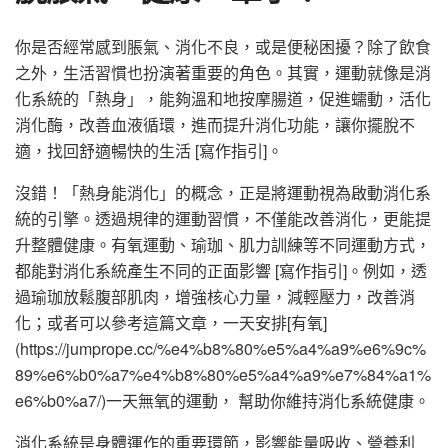
你是否經常感到脹氣、消化不良，或是便秘困擾？除了飲食
之外，生活習慣也扮演著重要的角色。其實，運動就像是消
化系統的「熱身」，能夠溫和地按摩腸道，促進蠕動，活化
消化酶，改善血液循環，進而提升消化功能，讓你擺脫不
適，找回舒適暢快的生活 [寫作指引]。
沒錯！「熱身能消化」的概念，正是將運動視為啟動消化系
統的引擎。透過規律的運動習慣，不僅能改善消化，更能提
升整體健康。有氧運動、瑜珈、肌力訓練等不同運動方式，
都能對消化系統產生不同的正面影響 [寫作指引]。例如，透
過瑜珈放鬆腹部肌肉，增強核心力量，減輕壓力，改善消
化；或者可以參考這篇文章，一天安排[有氧]
(https://jumprope.cc/%e4%b8%80%e5%a4%a9%e6%9c%
89%e6%b0%a7%e4%b8%80%e5%a4%a9%e7%84%a1%
e6%b0%a7/)一天無氧的運動， 幫助你維持消化系統健康。
消化系統是身體運作的重要環節，影響能量吸收、營養利