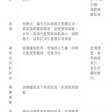
分鐘，
讓腸道
暖起來 .
瑜
扭轉式、貓牛式和抱膝式等體位法，
珈
都能按摩腹部器官，促進腸胃蠕動。
此外，瑜珈也能幫助放鬆身心，減輕
壓力，這對於消化健康非常重要 .
緩
鍛鍊腹部肌肉，增強核心力量，同時
放慢速
和
也能按摩腹部，促進消化 .
度，避
式
免過度
仰
用力，
臥
並在空
起
腹時進
坐
行 .
轉
訓練腹部及下背部肌肉，刺激腸胃蠕
腰
動 .
運
動
空
藉由訓練腹部和腿部肌肉，刺激腸胃