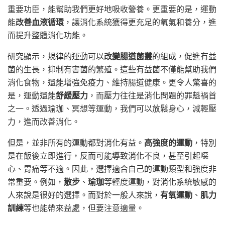
重要功臣，能幫助我們更好地吸收營養。更重要的是，運動
能
改善血液循環
，讓消化系統獲得更充足的氧氣和養分，進
而提升整體消化功能。
研究顯示，規律的運動可以
改變腸道菌叢
的組成，促進有益
菌的生長，抑制有害菌的繁殖。這些有益菌不僅能幫助我們
消化食物，還能增強免疫力、維持腸道健康。更令人驚喜的
是，運動還能
舒緩壓力
，而壓力往往是消化問題的罪魁禍首
之一。透過瑜珈、冥想等運動，我們可以放鬆身心，減輕壓
力，進而改善消化。
但是，並非所有的運動都對消化有益。
高強度的運動
，特別
是在飯後立即進行，反而可能導致消化不良，甚至引起噁
心、胃痛等不適。因此，選擇適合自己的運動類型和強度非
常重要。例如，
散步
、
瑜珈
等輕度運動，對消化系統敏感的
人來說是很好的選擇。而對於一般人來說，
有氧運動
、
肌力
訓練
等也能帶來益處，但要注意適量。