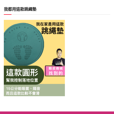
我都用這款跳繩墊