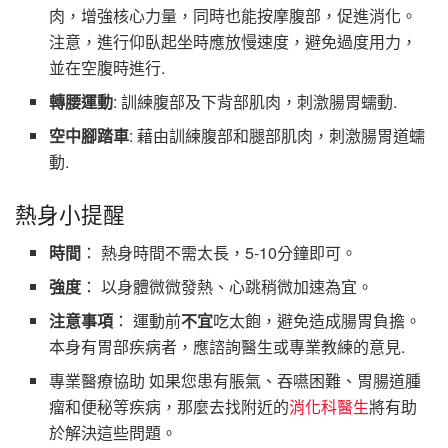
肉，增強核心力量，同時也能按摩腹部，促進消化。
注意，進行仰臥起坐時應放慢速度，避免過度用力，
並在空腹時進行.
轉腰運動
: 訓練腹部及下背部肌肉，刺激腸胃蠕動.
空中腳踏車
: 藉由訓練腹部和腿部肌肉，刺激腸胃道蠕
動.
熱身小提醒
時間
： 熱身時間不需太長，5-10分鐘即可。
強度
： 以身體微微發熱、心跳稍微加速為宜。
注意事項
： 運動前
不宜
吃太飽，避免造成腸胃負擔。
本身有胃部疾病者，應諮詢醫生或專業教練的意見.
專業醫療協助 如果您患有脹氣、吞嚥困難、胃腸道腫
瘤和便秘等疾病，那麼去找附近的
消化科醫生
將有助
於解決這些問題。