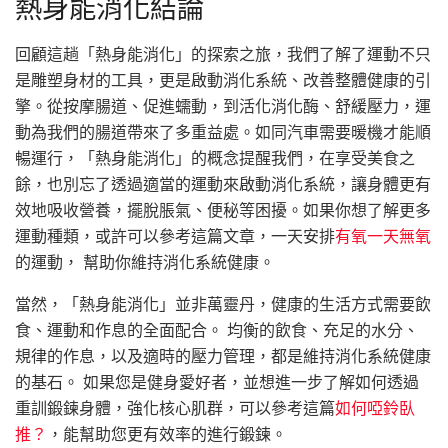
熱身能消化結論
回顧這趟「熱身能消化」的探索之旅，我們了解了運動不只
是雕塑身材的工具，更是啟動消化系統、改善整體健康的引
擎。從按摩腸道、促進蠕動，到活化消化酶、舒緩壓力，運
動為我們的腸道帶來了多重益處。如同汽車需要暖機才能順
暢運行，「熱身能消化」的概念提醒我們，在享受美食之
餘，也別忘了透過適當的運動來啟動消化系統，讓身體更有
效地吸收營養，擺脫脹氣、便秘等困擾。如果你想了解更多
運動種類，或許可以參考這篇文章，一天安排
有氧一天無氧
的運動， 幫助你維持消化系統健康。
當然，「熱身能消化」並非萬靈丹，健康的生活方式需要飲
食、運動和作息的全面配合。 均衡的飲食、充足的水分、
規律的作息，以及適時的壓力管理，都是維持消化系統健康
的基石。 如果您是健身愛好者，並想進一步了解如何透過
重訓鍛鍊身體，強化核心肌群，可以參考這篇
如何啞鈴臥
推？
，能幫助您更有效率的進行鍛鍊。