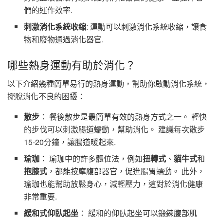
們的運作效率.
刺激消化系統收縮
: 運動可以刺激消化系統收縮，讓食
物和廢物通過消化器官.
哪些熱身運動有助於消化？
以下介紹幾種簡單易行的熱身運動，幫助你啟動消化系統，
擺脫消化不良的困擾：
散步
： 餐後散步是最簡單有效的熱身方式之一。 輕快
的步伐可以刺激腸道蠕動，幫助消化。 建議每次散步
15-20分鐘，讓腸道暖起來.
瑜珈
： 瑜珈中的許多體位法，例如
扭轉式
、
貓牛式
和
抱膝式
，都能按摩腹部器官，促進腸胃蠕動。 此外，
瑜珈也能幫助放鬆身心，減輕壓力，這對於消化健康
非常重要.
緩和式仰臥起坐
： 緩和的仰臥起坐可以鍛鍊腹部肌