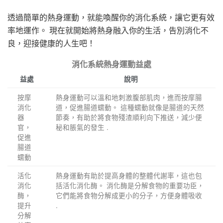
透過簡單的熱身運動，就能喚醒你的消化系統，讓它更有效
率地運作。 現在就開始將熱身融入你的生活，告別消化不
良，迎接健康的人生吧！
消化系統熱身運動益處
益處
說明
按摩
熱身運動可以溫和地刺激腹部肌肉，進而按摩腸
消化
道，促進腸道蠕動。 這種蠕動就像是腸道的天然
器
節奏，有助於將食物殘渣順利向下推送，減少便
官，
秘和脹氣的發生 .
促進
腸道
蠕動
活化
熱身運動有助於提高身體的整體代謝率，這也包
消化
括活化消化酶。 消化酶是分解食物的重要功臣，
酶，
它們能將食物分解成更小的分子，方便身體吸收
提升
.
分解