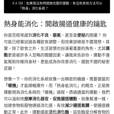
Q3：如果我沒有時間做完整的運動，有沒有其他方法可以
「熱身」消化系統？
熱身能消化：開啟腸道健康的鑰匙
你是否經常感到
消化不良
、
脹氣
、甚至是
便秘
的困擾？ 你
可能已經嘗試過各種飲食調整，但效果卻總是不盡理想。其
實，除了飲食之外，生活習慣也扮演著重要的角色，尤其
運
動
更是被許多人忽略的關鍵因素。讓我來告訴你，運動不僅
能幫助你維持身材，更能成為你改善消化、擺脫不適的秘密
武器！
想像一下，你的消化系統就像一台精密的機器，需要適當的
「暖機」
才能順暢運作。而「熱身能消化」的概念，正是將
運動視為消化系統的「暖機」過程。透過適當的運動，我們
可以溫和地
按摩消化器官
，
促進腸道蠕動
，就像幫浦一樣，
加速食物和廢物通過消化道，有效
減少腸道氣體
，使腸道蠕
動正常。此外，運動還能
活化消化酶
，這些酶是分解食物的