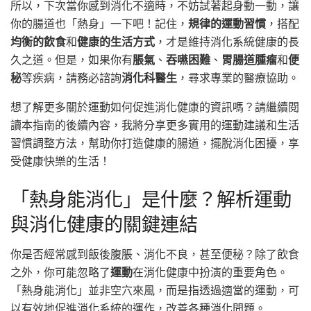
所以，下次當你感到消化不適時，不妨試著起身動一動，讓
你的腸道也「熱身」一下吧！記住，
規律的運動習慣
，搭配
均衡的飲食
和
健康的生活方式
，才是維持消化系統健康的長
久之道。但是，如果你有
脹氣
、
吞嚥困難
、
胃腸道腫瘤
和
便
秘
等疾病，請務必諮詢
消化科醫生
，尋求專業的醫療協助。
想了解更多關於運動如何促進消化健康的資訊嗎？請繼續閱
讀本指南的後續內容，我將分享更多實用的運動建議和生活
習慣調整方法，幫助你打造健康的腸道，擺脫消化困擾，享
受健康快樂的生活！
「熱身能消化」是什麼？解析運動
與消化健康的關鍵連結
你是否經常感到飯後腹脹、消化不良，甚至便秘？除了飲食
之外，你可能忽略了
運動
在消化健康中扮演的重要角色。
「熱身能消化」並非空穴來風，而是指透過適當的運動，可
以有效地促進消化系統的運作，改善各種消化問題。