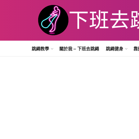
跳繩教學
關於我 – 下班去跳繩
跳繩健身
靠