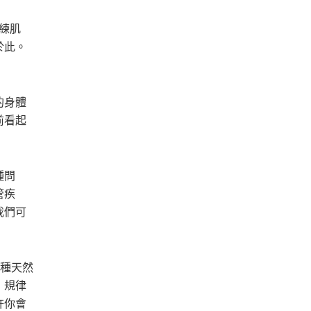
練肌
於此。
的身體
前看起
種問
管疾
我們可
一種天然
，規律
許你會