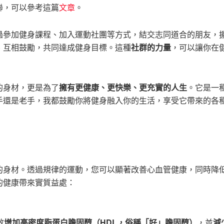
聯，可以參考這篇
文章
。
過參加健身課程、加入運動社團等方式，結交志同道合的朋友，
、互相鼓勵，共同達成健身目標。這種
社群的力量
，可以讓你在
的身材，更是為了
擁有更健康、更快樂、更充實的人生
。它是一
手還是老手，我都鼓勵你將健身融入你的生活，享受它帶來的各
的身材。透過規律的運動，您可以顯著改善心血管健康，同時降
的健康帶來實質益處：
效
增加高密度脂蛋白膽固醇（HDL，俗稱「好」膽固醇）
，並
減