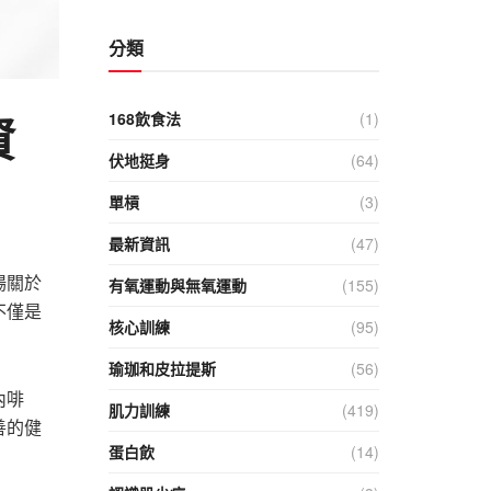
分類
資
168飲食法
(1)
伏地挺身
(64)
單槓
(3)
最新資訊
(47)
場關於
有氧運動與無氧運動
(155)
不僅是
核心訓練
(95)
瑜珈和皮拉提斯
(56)
內啡
肌力訓練
(419)
善的健
蛋白飲
(14)