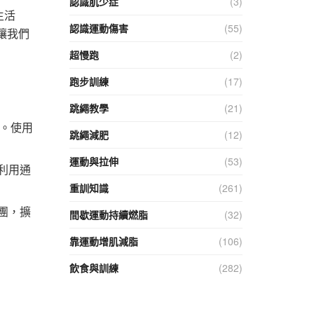
認識肌少症
(3)
生活
認識運動傷害
(55)
讓我們
超慢跑
(2)
跑步訓練
(17)
跳繩教學
(21)
）。使用
跳繩減肥
(12)
運動與拉伸
(53)
利用通
重訓知識
(261)
團，擴
間歇運動持續燃脂
(32)
靠運動增肌減脂
(106)
飲食與訓練
(282)