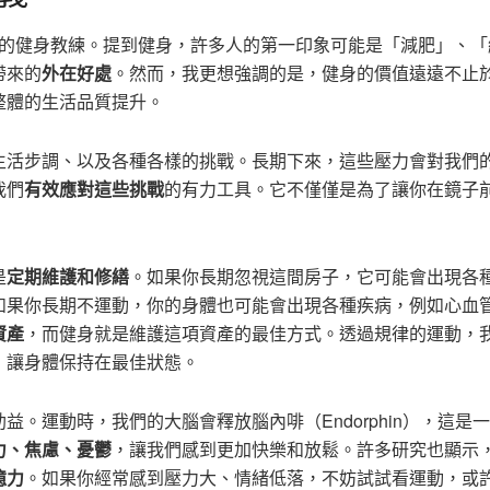
驗的健身教練。提到健身，許多人的第一印象可能是「減肥」、「
帶來的
外在好處
。然而，我更想強調的是，健身的價值遠遠不止
整體的生活品質提升。
生活步調、以及各種各樣的挑戰。長期下來，這些壓力會對我們
我們
有效應對這些挑戰
的有力工具。它不僅僅是為了讓你在鏡子
是
定期維護和修繕
。如果你長期忽視這間房子，它可能會出現各
如果你長期不運動，你的身體也可能會出現各種疾病，例如心血
資產
，而健身就是維護這項資產的最佳方式。透過規律的運動，
，讓身體保持在最佳狀態。
益。運動時，我們的大腦會釋放腦內啡（Endorphin），這是
力、焦慮、憂鬱
，讓我們感到更加快樂和放鬆。許多研究也顯示
憶力
。如果你經常感到壓力大、情緒低落，不妨試試看運動，或