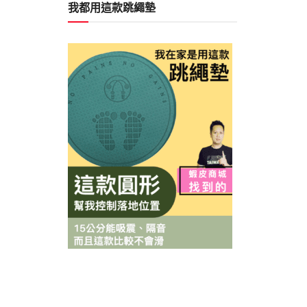
我都用這款跳繩墊