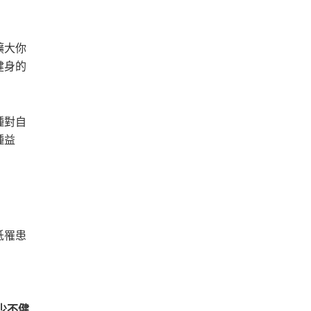
擴大你
健身的
種對自
種益
低罹患
少不健