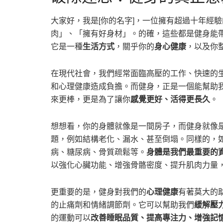
大家好，我是[你的名字]，一位擁有超過十年經
肉」、「擁有好身材」。的確，這些都是健身能
它是一種
生活方式
，關乎你的
身心健康
，以及你
在現代社會，我們經常面臨高壓的工作、快速的
和心理健康造成負擔。而健身，正是一個能幫助
來更棒，更是為了讓你
感覺更好、活得更長久
。
想想看，你的身體就像是一間房子，而健身就像
題，例如結構老化、漏水、甚至倒塌。同樣的，
病、糖尿病、骨質疏鬆等。
身體是我們最重要的
以強化心臟功能、增強骨骼密度、提升肌肉力量
更重要的是，健身對我們的
心理健康
有著莫大的助
的止痛劑和情緒調節劑。它可以幫助我們
緩解壓
的運動可以
改善睡眠品質、提高專注力、增強記