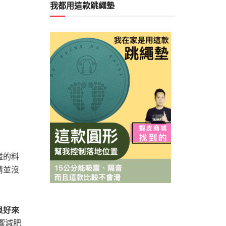
我都用這款跳繩墊
溢的料
情並沒
良好來
響減肥