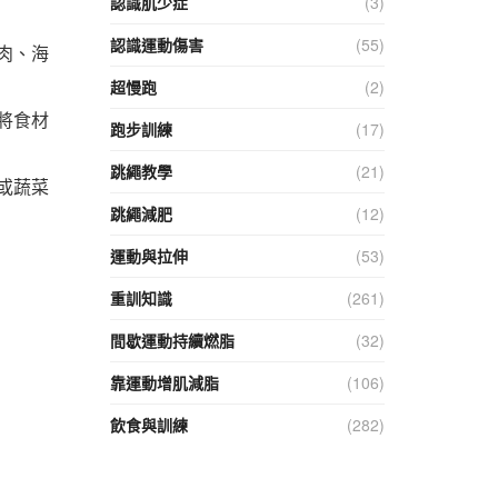
認識肌少症
(3)
認識運動傷害
(55)
肉、海
超慢跑
(2)
將食材
跑步訓練
(17)
跳繩教學
(21)
或蔬菜
跳繩減肥
(12)
運動與拉伸
(53)
重訓知識
(261)
間歇運動持續燃脂
(32)
靠運動增肌減脂
(106)
飲食與訓練
(282)