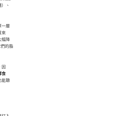
麵）、
厚一層
質來
大幅降
它們的脂
。因
擇食
也能聰
」
烤打入