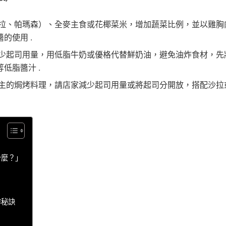
拉、帕瑪森）、全麥主食或花椰菜米，增加蔬菜比例，並以雞胸
的使用 .
少起司用量，用低脂牛奶或優格代替鮮奶油，避免油炸食材，先
低脂醬汁 .
主的焗烤料理，請店家減少起司用量或將起司分開放，搭配沙拉
什麼？」
作秘訣