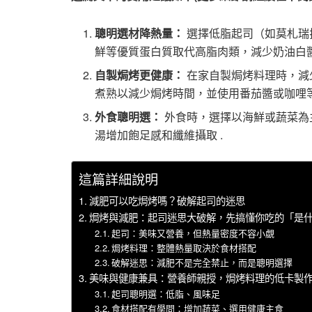
聰明選材降熱量：
選擇低脂起司（如莫札瑞
鮮等優質蛋白質取代高脂肉類，減少奶油白醬
自製焗烤更健康：
在家自製焗烤料理時，減
煮熟以減少焗烤時間，並使用番茄醬或咖哩等
外食聰明選：
外食時，選擇以海鮮或蔬菜為
湯增加飽足感和纖維攝取 .
這篇詳細說明
減肥可以吃焗烤嗎？破解起司的迷思
焗烤與減肥：起司迷思大破解，先搞懂你吃的「是
起司：美味又營養，但熱量密度不容小覷
焗烤料理：整體熱量取決於食材搭配
破解迷思：減肥不是完全禁止，而是聰明選擇
美味與健康兼具：營養師親授，焗烤料理的低卡製
起司聰明選：低脂、風味足
食材搭配有學問：增加蔬菜、選用健康主食