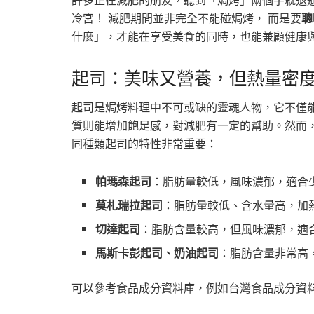
冷宮！ 減肥期間並非完全不能碰焗烤， 而是要
聰
什麼」，才能在享受美食的同時，也能兼顧健康
起司：美味又營養，但熱量密
起司是焗烤料理中不可或缺的靈魂人物，它不僅
質則能增加飽足感，對減肥有一定的幫助。然而
同種類起司的特性非常重要：
帕瑪森起司
：脂肪量較低，風味濃郁，適合
莫札瑞拉起司
：脂肪量較低、含水量高，加
切達起司
：脂肪含量較高，但風味濃郁，適
馬斯卡彭起司、奶油起司
：脂肪含量非常高
可以參考食品成分資料庫，例如台灣食品成分資