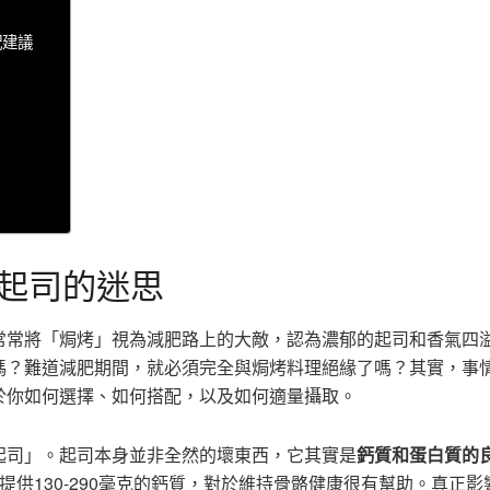
配建議
起司的迷思
常常將「焗烤」視為減肥路上的大敵，認為濃郁的起司和香氣四
嗎？難道減肥期間，就必須完全與焗烤料理絕緣了嗎？其實，事
於你如何選擇、如何搭配，以及如何適量攝取。
起司」。起司本身並非全然的壞東西，它其實是
鈣質和蛋白質的
能提供130-290毫克的鈣質，對於維持骨骼健康很有幫助。真正影