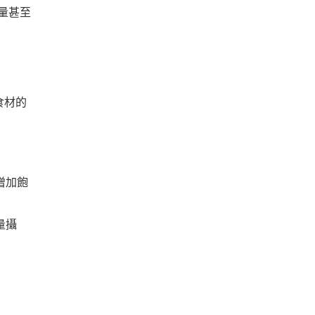
含量甚至
食材的
增加飽
量攝