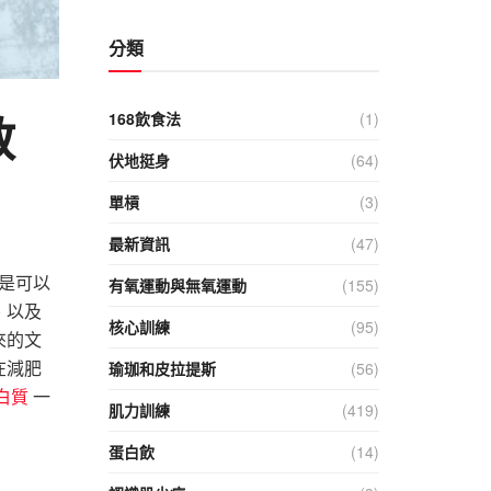
分類
教
168飲食法
(1)
伏地挺身
(64)
單槓
(3)
最新資訊
(47)
是可以
有氧運動與無氧運動
(155)
、以及
核心訓練
(95)
來的文
在減肥
瑜珈和皮拉提斯
(56)
白質
一
肌力訓練
(419)
蛋白飲
(14)