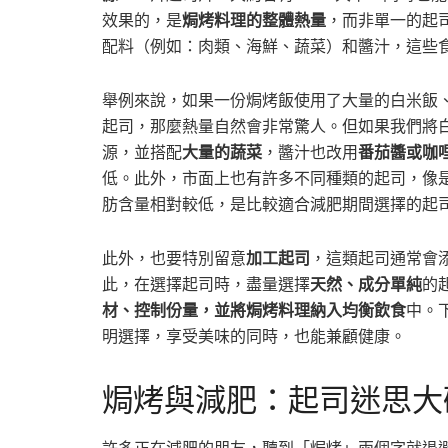
效果的，是
焗烤料理的整體熱量
，而非單一的起
配料（例如：肉類、海鮮、蔬菜）和醬汁，這些
舉例來說，如果一份焗烤飯使用了大量的白米飯
起司，那麼熱量自然會非常驚人。但如果我們將
源，並搭配
大量的蔬菜
，醬汁也改用
番茄醬或咖
低。此外，市面上也有許多不同種類的起司，像
肪含量相對較低，是比較適合減肥期間選擇的起
此外，也要特別留意
加工起司
，這類起司通常會
此，在選擇起司時，盡量選擇
天然、成分單純
的
材、控制份量，並將焗烤料理納入均衡飲食
中。
明選擇，享受美味的同時，也能兼顧健康。
焗烤與減肥：起司迷思大
許多正在減肥的朋友，聽到「焗烤」兩個字就退