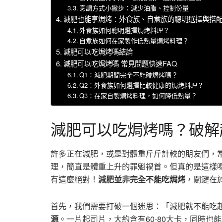
烹調方式小撇步：減少油脂、控制份量
減肥也能享焗烤：外食族、自煮族的聰明選擇與搭
外食族如何聰明選擇焗烤料理？
自煮族如何在家製作低熱量焗烤料理？
減肥可以吃焗烤嗎結論
減肥可以吃焗烤嗎 常見問題快速FAQ
Q1：減肥期間完全不能碰焗烤嗎？
Q2：外食族如何選擇比較健康的焗烤料理？
Q3：在家自製焗烤料理，如何降低熱量？
減肥可以吃焗烤嗎？破解
許多正在減肥，或是對體重斤斤計較的朋友們，
理，簡直是體重上升的罪魁禍首。但真的是這樣
有這麼絕對！
減肥並非完全不能吃焗烤
，關鍵在
首先，我們需要打破一個迷思：「減肥就不能吃
源
。一片起司片，大約含有60-80大卡，同時也