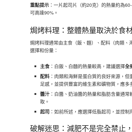
重點提示
：一片起司片（約20克）的熱量約為60-
可高達90%。
焗烤料理：整體熱量取決於食
焗烤料理通常由主食（飯、麵）、配料（肉類、
選擇和份量：
主食
：白飯、白麵的熱量較高，建議選擇
全
配料
：肉類和海鮮是蛋白質的良好來源，但
足感，並提供豐富的維生素和礦物質，應多
醬汁
：白醬、奶油醬的熱量和脂肪含量通常
取。
起司
：如前所述，應選擇低脂起司，並控制
破解迷思：減肥不是完全禁止