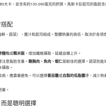
80大卡，並含有約130-290毫克的鈣質。馬斯卡彭起司的脂肪
材搭配
海鮮、蔬菜）、醬汁和起司組成。整體熱量的高低，取決於各項
麥麵包
或
糙米飯
，增加纖維攝取，延緩血糖上升。
要注意脂肪含量。
雞胸肉、魚肉、蝦仁
是較佳的選擇。蔬菜則能
多攝取。
較高，應盡量避免。可以選擇
番茄醬
或
自製的低脂醬汁
，減少熱
用量。
，而是聰明選擇