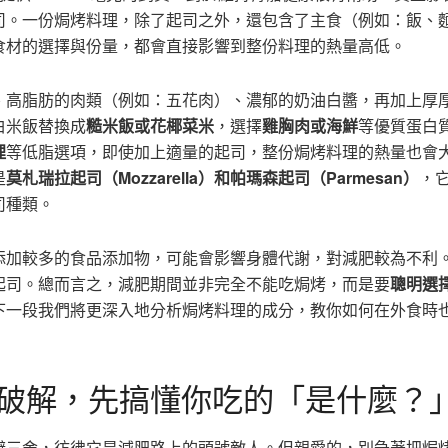
司。一份焗烤料理，除了起司之外，還包含了主食（例如：飯、
食材的選擇與份量，都會直接影響到整份料理的熱量高低。
、高脂肪的肉類（例如：五花肉）、濃郁的奶油白醬，再加上厚
白米飯替換成
糙米飯或花椰菜米
，選擇
雞胸肉或海鮮
等優質蛋白
哩
等低脂選項，即使加上適量的起司，整份焗烤料理的熱量也會
是
莫札瑞拉起司（Mozzarella）和帕瑪森起司（Parmesan）
，
司種類。
添加較多的食品添加物，可能會影響身體代謝，對減肥較為不利
起司。總而言之，減肥期間並非完全不能吃焗烤，而是要
聰明選
下一段我們將更深入地分析焗烤料理的成分，教你如何在外食時
破解，先搞懂你吃的「是什麼？
避三舍，彷彿它是減肥路上的頭號敵人。但親愛的，別急著把焗