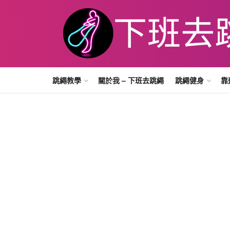
跳繩教學
關於我 – 下班去跳繩
跳繩健身
靠