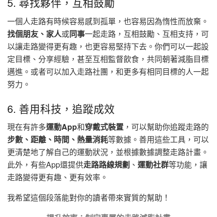
5. 尋找夥伴，互相鼓勵
一個人走路有時候容易感到孤單，也容易因為惰性而放棄。
找個朋友、家人
或
同事
一起走路，互相鼓勵、互相支持，可
以讓走路變得更有趣，也更容易堅持下去。你們可以一起設
定目標、分享經驗，甚至互相監督飲食，共同朝著減脂目標
邁進。或者可以加入走路社團，和更多有相同目標的人一起
努力。
6. 善用科技，追蹤成效
現在有許多
運動App
和
穿戴式裝置
，可以幫助你追蹤走路的
步數、距離、時間、熱量消耗
等數據。善用這些工具，可以
更清楚地了解自己的運動狀況，並根據數據調整走路計畫。
此外，有些App還提供
走路路線規劃
、
運動社群
等功能，讓
走路變得更有趣、更有效率。
我希望這個段落能對你的讀者帶來實質的幫助！