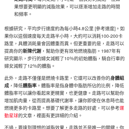
果想要更明顯的減脂效果，可以逐漸增加走路的時間
和頻率。
根據研究，平均步行速度約為每小時4.8公里 [參考速度]。如
果你以這個速度每天走路半小時，大約可以消耗100-200卡
路里，具體消耗量會因體重而異。但更重要的是，走路可以
提高你的
新陳代謝
，幫助你更有效地燃燒脂肪。1987年有
研究顯示，步行的婦女減輕了10％的初始體脂，騎自行車的
婦女減輕了12％的體脂。
此外，走路不僅僅是燃燒卡路里，它還可以改善你的
身體組
成
，降低
體脂率
。體脂率是指身體中脂肪所佔的比例，降低
體脂率可以讓你看起來更精實，也更健康。走路可以幫助你
增加肌肉量，從而提高基礎代謝率，讓你即使在休息時也能
燃燒更多的卡路里。想要了解更多走路的好處，可以參考
運
動星球
的文章，裡面有更詳細的介紹。
不過，要達到理想的減脂效果，走路並不是唯一的關鍵。你