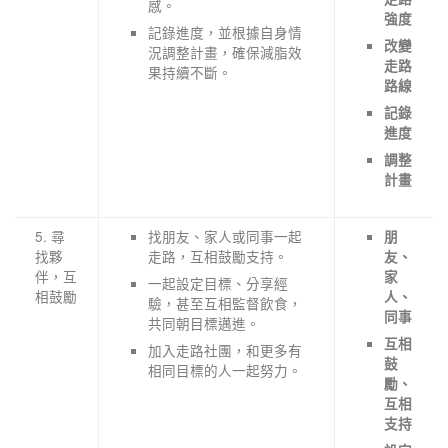
感。
強度
記錄進度，並根據自身情
改變
況調整計畫，確保減脂效
走路
果持續不斷。
路線
記錄
進度
調整
計畫
5. 尋
找朋友、家人或同事一起
朋
找夥
走路，互相鼓勵支持。
友、
伴，互
家
一起設定目標、分享經
相鼓勵
人、
驗，甚至互相監督飲食，
同事
共同朝目標邁進。
互相
加入走路社團，和更多有
鼓
相同目標的人一起努力。
勵、
互相
支持