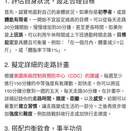
1. 評估自身狀況，設定合理目標
首先，誠實地面對自己的身體狀況。如果你是
初學者
，或是
體能有限者
，一開始不宜設定過高的目標。可以從每天走路
20分鐘開始，慢慢增加到30分鐘，甚至更長時間。如果你
是
上班族
，可以利用午休時間或上下班通勤時間走路。
目標
設定
要具體且可衡量，例如：「在一個月內，體重減少1公
斤」，或「體脂率下降1%」。
2. 擬定詳細的走路計畫
根據
美國疾病控制與預防中心（CDC）的建議
，每週至少
進行150分鐘的中等強度有氧運動，如快走。你可以將這
150分鐘分散到一週的五天，每天走路30分鐘。在計畫中，
詳細記錄你的
走路時間、速度、距離
，以及
感受
。初期可以
著重於
建立習慣
，讓走路變成生活的一部分。之後再逐步增
加
強度
和
難度
，例如挑戰斜坡行走或加快行走速度。
3. 搭配均衡飲食，事半功倍