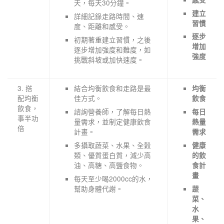
天，每天30分鐘。
建立
詳細記錄走路時間、速
習慣
度、距離和感受。
逐步
初期著重建立習慣，之後
增加
逐步增加強度和難度，如
強度
挑戰斜坡或加快速度。
3. 搭
結合均衡飲食和走路是最
均衡
配均衡
佳方式。
飲食
飲食，
諮詢營養師，了解每日熱
每日
事半功
量需求，並制定健康飲食
熱量
倍
計畫。
需求
多攝取蔬菜、水果、全穀
健康
類、優質蛋白質，減少高
的飲
油、高糖、高鹽食物。
食計
畫
每天至少喝2000cc的水，
幫助身體代謝。
蔬
菜、
水
果、