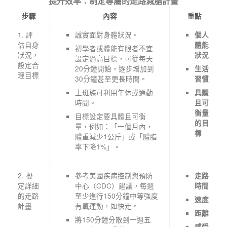
提升效率：制定專屬的走路減脂計畫
步驟
內容
重點
1. 評
誠實面對身體狀況。
個人
估自身
體能
初學者或體能有限者不宜
狀況，
狀況
設定過高目標，可從每天
設定合
20分鐘開始，逐步增加到
生活
理目標
30分鐘甚至更長時間。
習慣
上班族可利用午休或通勤
具體
時間。
且可
衡量
目標設定要具體且可衡
的目
量，例如：「一個月內，
標
體重減少1公斤」或「體脂
率下降1%」。
2. 擬
參考美國疾病控制與預防
走路
定詳細
中心（CDC）建議，每週
時間
的走路
至少進行150分鐘中等強度
速度
計畫
有氧運動，如快走。
距離
將150分鐘分散到一週五
感受