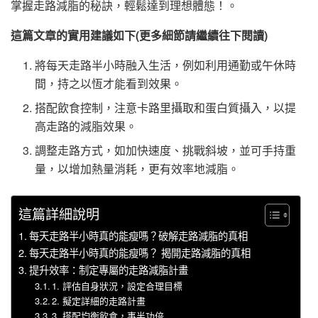
掌握走路減脂的秘訣，輕鬆達到理想體態！。
這篇文章的實用建議如下(更多細節請繼續往下閱讀)
將每天走路半小時融入生活，例如利用通勤或午休時
間，持之以恆才能看到效果。
搭配飲食控制，注意卡路里攝取和蛋白質攝入，以提
高走路的減脂效果。
調整走路方式，如加快速度、挑戰斜坡，並可手持重
量，以增加熱量消耗，更有效率地減脂。
這篇詳細說明
每天走路半小時真的能瘦嗎？破解走路減脂的真相
每天走路半小時真的能瘦嗎？ 揭開走路減脂的真相
提升效率：制定專屬的走路減脂計畫
1. 評估自身狀況，設定合理目標
2. 擬定詳細的走路計畫
3. 搭配均衡飲食，事半功倍