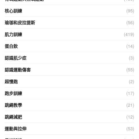
核心訓練
(95)
瑜珈和皮拉提斯
(56)
肌力訓練
(419)
蛋白飲
(14)
認識肌少症
(3)
認識運動傷害
(55)
超慢跑
(2)
跑步訓練
(17)
跳繩教學
(21)
跳繩減肥
(12)
運動與拉伸
(53)