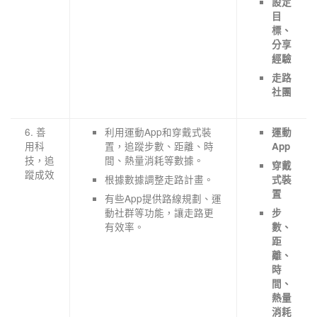
設定
目
標、
分享
經驗
走路
社團
6. 善
利用運動App和穿戴式裝
運動
用科
置，追蹤步數、距離、時
App
技，追
間、熱量消耗等數據。
穿戴
蹤成效
根據數據調整走路計畫。
式裝
置
有些App提供路線規劃、運
動社群等功能，讓走路更
步
有效率。
數、
距
離、
時
間、
熱量
消耗