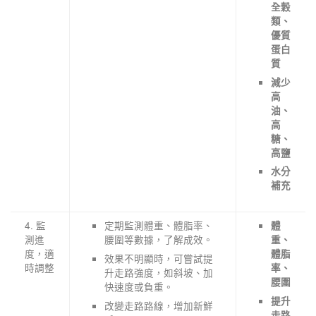
全穀
類、
優質
蛋白
質
減少
高
油、
高
糖、
高鹽
水分
補充
4. 監
定期監測體重、體脂率、
體
測進
腰圍等數據，了解成效。
重、
度，適
體脂
效果不明顯時，可嘗試提
時調整
率、
升走路強度，如斜坡、加
腰圍
快速度或負重。
提升
改變走路路線，增加新鮮
走路