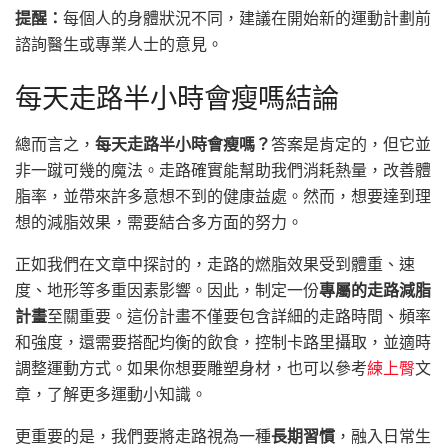
提醒：
每個人的身體狀況不同，建議在開始新的運動計劃前
諮詢醫生或專業人士的意見。
每天走路半小時會瘦嗎結論
總而言之，
每天走路半小時會瘦嗎？
答案是肯定的，但它並
非一蹴可幾的魔法。走路確實能幫助我們消耗熱量，改善體
脂率，並帶來許多意想不到的健康益處。然而，想要達到理
想的減脂效果，需要結合多方面的努力。
正如我們在文章中探討的，走路的燃脂效果受到體重、速
度、地形等多重因素影響。因此，制定一份
專屬的走路減脂
計畫
至關重要。這份計畫不僅要包含詳細的走路時間、頻率
和強度，還需要搭配均衡的飲食，控制卡路里攝取，並適時
調整運動方式。如果你想要雕塑身材，也可以參考
練上臀
文
章，了解更多運動小知識。
更重要的是，我們要將走路視為一種
長期習慣
，融入日常生