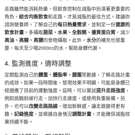
走路雖然能消耗熱量，但飲食控制在減脂中扮演著更重要的
角色。
結合均衡飲食
和走路，才是減脂的最佳方式。建議你
諮詢營養師，了解自己的
每日熱量需求
，並制定一份
健康的
飲食計畫
。多攝取
蔬菜、水果、全穀類、優質蛋白質
，減少
高油、高糖、高鹽
的食物攝取。此外，
水分
的補充也很重
要，每天至少喝2000cc的水，幫助身體代謝。
4. 監測進度，適時調整
定期監測自己的
體重、體脂率、腰圍
等數據，了解走路計畫
的成效。如果一段時間後，發現效果不明顯，可能是身體已
經適應了目前的運動強度。這時，可以嘗試
提升走路強度
，
例如挑戰斜坡行走、加快行走速度、或使用負重裝備。另
外，也可以
改變走路路線
，增加新鮮感，讓走路變得更有
趣。
記錄進度
，並根據自身情況
調整計畫
，才能確保減脂效
果持續不斷。