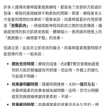
許多人選擇肉毒桿菌素瘦肩療程，都是為了改善斜方肌過於
發達，導致的肩頸線條不夠柔和的問題。那麼，療程後多久
才能看到理想的效果呢？簡單來說，肉毒桿菌素的作用原理
是
「放鬆肌肉」
。透過阻斷神經與肌肉之間的信號傳遞，讓
過度使用的斜方肌逐漸放鬆、體積縮小，進而達到視覺上的
「肩膀變小、線條變平整」的效果。
但請注意，這並非立即見效的魔法。肉毒桿菌素需要時間才
能發揮作用。一般來說：
開始見效時間：
療程完成後，約
2至7天
您會開始感覺
到斜方肌的緊繃感有所舒緩。但此時，外觀上的變化
可能還不明顯。
效果最明顯時間：
隨著時間推移，大約
一個月左右
，
肉毒桿菌素的效果會越來越明顯。這時，您可以明顯
感受到肩膀線條變得更柔和、平順。
效果維持時間：
肉毒桿菌素的效果並非永久性的。通