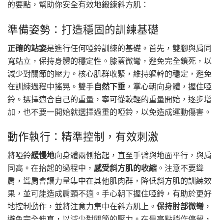
的要點，幫助你安全有效地鍛鍊斜方肌：
準備姿勢：打造穩固的訓練基礎
正確的站姿
是進行任何啞鈴訓練的基礎。首先，雙腳與肩同
寬站立，保持身體的穩定性。膝蓋微彎，避免完全鎖死，以
減少對關節的壓力。核心肌群收緊，維持軀幹的穩定，避免
在訓練過程中搖晃。雙手
自然下垂
，掌心朝向身體，握住啞
鈴。選擇適合自己的重量，寧可從較輕的重量開始，逐步增
加，也不要一開始就選擇過重的啞鈴，以免造成運動傷害。
動作執行：精準控制，有效刺激
將啞鈴
緩慢地
向身體兩側抬起，直至手臂與地面平行，與肩
同高。在抬起的過程中，
感受斜方肌的收縮
。注意不要聳
肩，聳肩會讓力量集中在其他肌肉群，降低斜方肌的訓練效
果，並可能造成肩頸不適。手心朝下握住啞鈴，有助於更好
地控制動作，並將注意力集中在斜方肌上。
保持肘部微彎
，
避免完全伸直，以減少對關節的壓力。在最高點稍作停留，