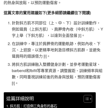
的熱身與放鬆，以預防運動傷害。
這篇文章的實用建議如下(更多細節請繼續往下閱讀)
針對斜方肌不同部位（上、中、下）設計訓練動作，
例如聳肩（上斜方肌）、肩胛骨內收（中斜方肌）、Y
字上舉（下斜方肌），以達到全面發展 [i]。
在訓練中，專注於肩胛骨的運動軌跡，例如內收、下
沉、上迴旋，以更精準地刺激目標斜方肌群，並避免
聳肩時的錯誤借力 [i]。
將斜方肌訓練融入整體健身計劃，並參考運動星球、
barbend和fbifit等專業資源，調整握距、訓練頻率與組
數，同時重視訓練前後的熱身與放鬆，預防運動傷害
[i]。
這篇詳細說明
斜方肌：打造倒三角身形的基石