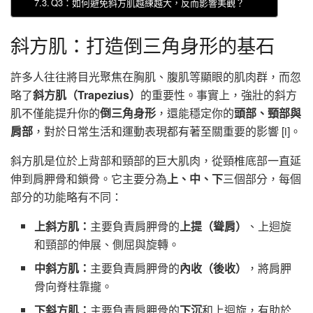
Q3：如何避免斜方肌越練越大，反而影響美觀？
斜方肌：打造倒三角身形的基石
許多人往往將目光聚焦在胸肌、腹肌等顯眼的肌肉群，而忽
略了
斜方肌（Trapezius）
的重要性。事實上，強壯的斜方
肌不僅能提升你的
倒三角身形
，還能穩定你的
頭部、頸部與
肩部
，對於日常生活和運動表現都有著至關重要的影響 [i]。
斜方肌是位於上背部和頸部的巨大肌肉，從頸椎底部一直延
伸到肩胛骨和鎖骨。它主要分為
上、中、下
三個部分，每個
部分的功能略有不同：
上斜方肌：
主要負責肩胛骨的
上提（聳肩）
、上迴旋
和頸部的伸展、側屈與旋轉。
中斜方肌：
主要負責肩胛骨的
內收（後收）
，將肩胛
骨向脊柱靠攏。
下斜方肌：
主要負責肩胛骨的
下沉
和上迴旋，有助於