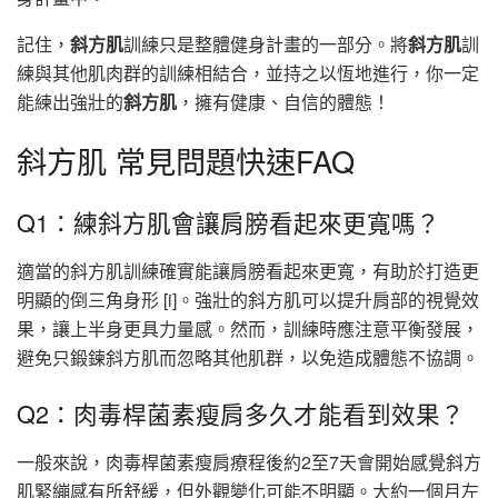
記住，
斜方肌
訓練只是整體健身計畫的一部分。將
斜方肌
訓
練與其他肌肉群的訓練相結合，並持之以恆地進行，你一定
能練出強壯的
斜方肌
，擁有健康、自信的體態！
斜方肌 常見問題快速FAQ
Q1：練斜方肌會讓肩膀看起來更寬嗎？
適當的斜方肌訓練確實能讓肩膀看起來更寬，有助於打造更
明顯的倒三角身形 [i]。強壯的斜方肌可以提升肩部的視覺效
果，讓上半身更具力量感。然而，訓練時應注意平衡發展，
避免只鍛鍊斜方肌而忽略其他肌群，以免造成體態不協調。
Q2：肉毒桿菌素瘦肩多久才能看到效果？
一般來說，肉毒桿菌素瘦肩療程後約2至7天會開始感覺斜方
肌緊繃感有所舒緩，但外觀變化可能不明顯。大約一個月左