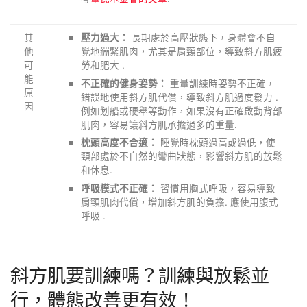
其
長期處於高壓狀態下，身體會不自
壓力過大：
他
覺地繃緊肌肉，尤其是肩頸部位，導致斜方肌疲
可
勞和肥大 .
能
重量訓練時姿勢不正確，
不正確的健身姿勢：
原
錯誤地使用斜方肌代償，導致斜方肌過度發力 .
因
例如划船或硬舉等動作，如果沒有正確啟動背部
肌肉，容易讓斜方肌承擔過多的重量.
睡覺時枕頭過高或過低，使
枕頭高度不合適：
頸部處於不自然的彎曲狀態，影響斜方肌的放鬆
和休息.
習慣用胸式呼吸，容易導致
呼吸模式不正確：
肩頸肌肉代償，增加斜方肌的負擔. 應使用腹式
呼吸 .
斜方肌要訓練嗎？訓練與放鬆並
行，體態改善更有效！