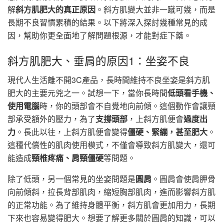
解
斜方肌肥大的真正原因
。斜方肌變大並非一蹴可幾，而是
長期不良習慣累積的結果。以下將深入探討幾種常見的成
因，幫助你更全面地了解問題根源，才能對症下藥。
斜方肌肥大、垂肩的原因1：坐姿不良
現代人生活離不開3C產品，長時間維持不良坐姿是斜方肌
肥大的主要元兇之一。試想一下，當你長時間
低頭看手機、
使用電腦
時，你的頭部會不自覺地向前傾。這個動作會讓頸
部承受額外的壓力，為了
支撐頭部
，上斜方肌便會
過度出
力
。長此以往，上斜方肌便會變得
僵硬、緊繃，甚至肥大
。
這種代償性的肌肉使用模式，不僅會導致斜方肌變大，還可
能造成
頸椎疼痛、肩頸僵硬
等問題。
除了低頭，另一個常見的坐姿問題是
圓肩
。圓肩會使肩胛骨
向前傾斜，拉長背部肌肉，縮短胸部肌肉，進而影響斜方肌
的正常功能。為了維持身體平衡，斜方肌會更加用力，長期
下來也容易變得肥大。想要了解更多關於圓肩的知識，可以