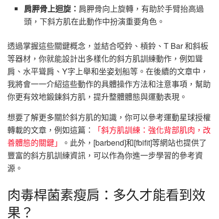
肩胛骨上迴旋：
肩胛骨向上旋轉，有助於手臂抬高過
頭，下斜方肌在此動作中扮演重要角色。
透過掌握這些關鍵概念，並結合啞鈴、槓鈴、T Bar 和斜板
等器材，你就能設計出多樣化的斜方肌訓練動作，例如聳
肩、水平聳肩、Y字上舉和坐姿划船等。在後續的文章中，
我將會一一介紹這些動作的具體操作方法和注意事項，幫助
你更有效地鍛鍊斜方肌，提升整體體態與運動表現。
想要了解更多關於斜方肌的知識，你可以參考運動星球授權
轉載的文章，例如這篇：
「斜方肌訓練：強化背部肌肉，改
善體態的關鍵」
。此外，[barbend]和[fbifit]等網站也提供了
豐富的斜方肌訓練資訊，可以作為你進一步學習的參考資
源。
肉毒桿菌素瘦肩：多久才能看到效
果？