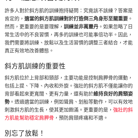
許多人對於斜方肌的訓練抱持疑問：究竟該不該練？答案是
肯定的，
適當的斜方肌訓練對於打造倒三角身形至關重要
。
然而，更重要的是要理解，
訓練並非萬靈丹
。如果忽略了日
常生活中的不良習慣，再多的訓練也可能事倍功半。因此，
我們需要將訓練、放鬆以及生活習慣的調整三者結合，才能
真正有效地改善體態。
斜方肌訓練的重要性
斜方肌位於上背部和頸部，主要功能是控制肩胛骨的運動，
包括上提、下降、內收和外旋。強壯的斜方肌不僅能讓你的
背部看起來更寬闊、更有力量，還有助於
維持良好的肩頸姿
勢
。透過適當的訓練，例如聳肩、划船等動作，可以有效地
刺激斜方肌的生長，使其更加飽滿。更重要的是，
強壯的斜
方肌能幫助穩定肩胛骨
，預防肩頸疼痛和不適。
別忘了放鬆！