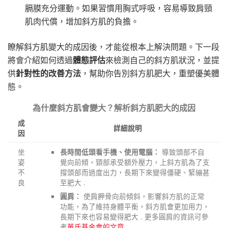
膈膜充分運動。如果習慣用胸式呼吸，容易導致肩頸
肌肉代償，增加斜方肌的負擔。
瞭解斜方肌變大的成因後，才能從根本上解決問題。下一段
將會介紹如何透過
體態評估
來檢測自己的斜方肌狀況，並提
供
針對性的改善方法
，幫助你告別斜方肌肥大，重塑優美體
態。
為什麼斜方肌會變大？解析斜方肌肥大的成因
成
詳細說明
因
坐
導致頭部不自
長時間低頭看手機、使用電腦：
姿
覺向前傾，頸部承受額外壓力，上斜方肌為了支
不
撐頭部而過度出力，長期下來變得僵硬、緊繃甚
良
至肥大 .
使肩胛骨向前傾斜，影響斜方肌的正常
圓肩：
功能，為了維持身體平衡，斜方肌會更加用力，
長期下來也容易變得肥大 . 更多圓肩的資訊可參
考
董氏基金會的文章
.