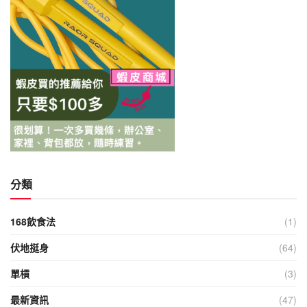
分類
168飲食法
(1)
伏地挺身
(64)
單槓
(3)
最新資訊
(47)