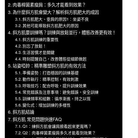
肉毒桿菌素瘦肩：多久才能看到效果？
為什麼斜方肌會變大？解析斜方肌肥大的成因
斜方肌肥大、垂肩的原因1：坐姿不良
其他可能導致斜方肌肥大的原因
斜方肌要訓練嗎？訓練與放鬆並行，體態改善更有效！
斜方肌訓練的重要性
別忘了放鬆！
生活習慣才是關鍵
時刻提醒自己，改善體態從細節做起
站姿啞鈴：精準雕塑斜方肌的有效方法
準備姿勢：打造穩固的訓練基礎
動作執行：精準控制，有效刺激
呼吸技巧：配合呼吸，提升訓練效果
常見錯誤及注意事項：避免錯誤，安全訓練
訓練頻率和組數：循序漸進，持之以恆
變化式：增加訓練的多樣性
斜方肌結論
斜方肌 常見問題快速FAQ
Q1：練斜方肌會讓肩膀看起來更寬嗎？
Q2：肉毒桿菌素瘦肩多久才能看到效果？