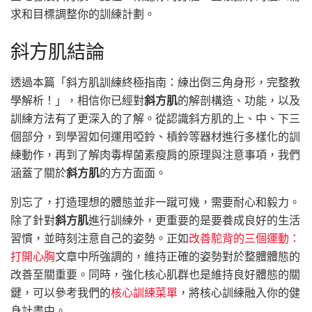
求和目標調整你的訓練計劃。
斜方肌結論
透過本篇「斜方肌訓練終極指南：練出倒三角身形，完整教
學解析！」，相信你已經對
斜方肌
的解剖構造、功能，以及
訓練方法有了更深入的了解。從認識斜方肌的上、中、下三
個部分，到學習如何運用啞鈴、槓鈴等器材進行多樣化的訓
練動作，再到了解肉毒桿菌素瘦肩的原理與注意事項，我們
涵蓋了關於
斜方肌
的方方面面。
別忘了，打造理想的體態並非一蹴可幾，需要耐心和毅力。
除了針對
斜方肌
進行訓練外，更重要的是要養成良好的生活
習慣，並時刻注意自己的姿勢。正如
改善駝背的三個運動：
打開心胸
文章中所強調的，維持正確的姿勢對於整體體態的
改善至關重要。同時，強化核心肌群也是維持良好體態的關
鍵，可以參考我們的
核心訓練菜單
，將核心訓練融入你的健
身計畫中。