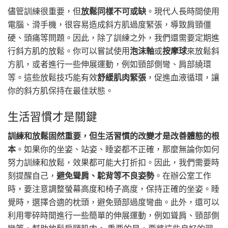
儘管訓練很重要，但
放鬆同樣不可或缺
。現代人長時間使用
電腦、滑手機，很容易造成斜方肌過度緊張，導致肩頸僵
硬、頭痛等問題。因此，除了訓練之外，我們還需要定期進
行斜方肌的放鬆。你可以嘗試使用
泡沫軸
或
按摩球
來放鬆斜
方肌，或者進行一些伸展運動，例如頸部側彎、肩部繞環
等。這些放鬆技巧能有效
舒緩肌肉緊張
，促進血液循環，讓
你的斜方肌保持在最佳狀態。
生活習慣才是關鍵
訓練和放鬆固然重要，但生活習慣的改變才是改善體態的根
本
。如果你的坐姿、站姿、睡姿都不正確，那麼無論你如何
努力訓練和放鬆，效果都可能大打折扣。因此，我們需要時
刻提醒自己，
避免聳肩、駝背等不良姿勢
。在辦公室工作
時，要注意調整螢幕高度和椅子高度，保持正確的坐姿。睡
覺時，選擇合適的枕頭，避免頸部過度彎曲。此外，還可以
利用零碎時間進行一些簡單的伸展運動，例如聳肩、頸部側