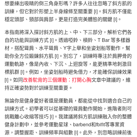
想要練出吸睛的倒三角身形嗎？許多人往往忽略了斜方肌的
訓練，但它對於形塑上半身線條至關重要 [i]。斜方肌不僅能
穩定頭部、頸部與肩部，更是打造完美體態的關鍵 [i]。
本指南將深入探討斜方肌的上、中、下三部分，解析它們各
自的功能與訓練方式 [i]。透過啞鈴、槓鈴、T Bar 等多樣器
材，搭配聳肩、水平聳肩、Y字上舉和坐姿划船等動作，幫
助你全方位鍛鍊斜方肌 [i]。別忘了，訓練時專注於肩胛骨的
運動軌跡，像是內收、下沉、上迴旋等，能更精準地刺激目
標肌群 [i]。例如，坐姿划船時避免借力，才能確保訓練效果
[i]。如同
改善駝背的三個運動：打開心胸
文章中建議的，維
持正確姿勢對於訓練至關重要。
無論你是健身愛好者還是運動員，都能從中找到適合自己的
訓練方式。初學者可以從基礎的聳肩動作開始，進階者則可
挑戰離心收縮等技巧 [i]。我建議將斜方肌訓練融入你的整體
健身計劃中，並參考運動星球、barbend和fbifit等專業資
源，調整握距、訓練頻率與組數 [i]。此外，別忽略訓練前後