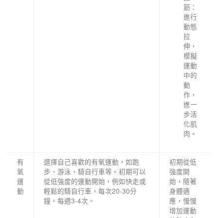
筋：
進行
動態
拉
伸，
模擬
運動
中的
動
作，
進一
步活
化肌
肉。
有
選擇自己喜歡的有氧運動，如跑
初期從低
氧
步、游泳、騎自行車等。初期可以
強度開
運
從低強度的運動開始，例如快走或
始，隨著
動
輕鬆的騎自行車，每次20-30分
身體適
鐘，每週3-4次。
應，慢慢
增加運動