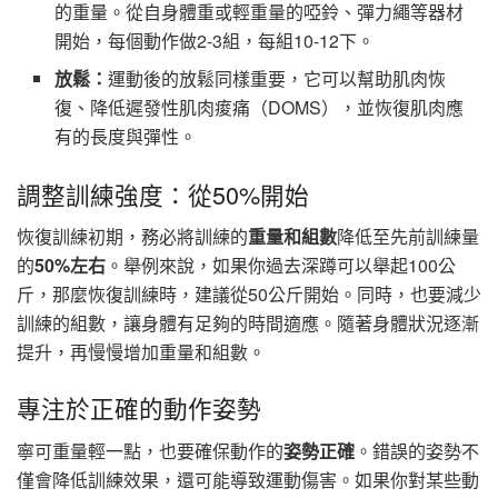
的重量。從自身體重或輕重量的啞鈴、彈力繩等器材
開始，每個動作做2-3組，每組10-12下。
放鬆：
運動後的放鬆同樣重要，它可以幫助肌肉恢
復、降低遲發性肌肉痠痛（DOMS），並恢復肌肉應
有的長度與彈性。
調整訓練強度：從50%開始
恢復訓練初期，務必將訓練的
重量和組數
降低至先前訓練量
的
50%左右
。舉例來說，如果你過去深蹲可以舉起100公
斤，那麼恢復訓練時，建議從50公斤開始。同時，也要減少
訓練的組數，讓身體有足夠的時間適應。隨著身體狀況逐漸
提升，再慢慢增加重量和組數。
專注於正確的動作姿勢
寧可重量輕一點，也要確保動作的
姿勢正確
。錯誤的姿勢不
僅會降低訓練效果，還可能導致運動傷害。如果你對某些動