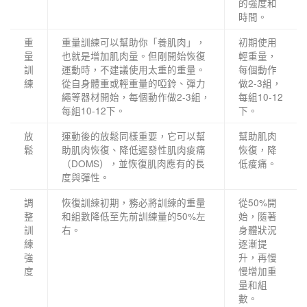
的強度和
時間。
重
重量訓練可以幫助你「養肌肉」，
初期使用
量
也就是增加肌肉量。但剛開始恢復
輕重量，
訓
運動時，不建議使用太重的重量。
每個動作
練
從自身體重或輕重量的啞鈴、彈力
做2-3組，
繩等器材開始，每個動作做2-3組，
每組10-12
每組10-12下。
下。
放
運動後的放鬆同樣重要，它可以幫
幫助肌肉
鬆
助肌肉恢復、降低遲發性肌肉痠痛
恢復，降
（DOMS），並恢復肌肉應有的長
低痠痛。
度與彈性。
調
恢復訓練初期，務必將訓練的重量
從50%開
整
和組數降低至先前訓練量的50%左
始，隨著
訓
右。
身體狀況
練
逐漸提
強
升，再慢
度
慢增加重
量和組
數。