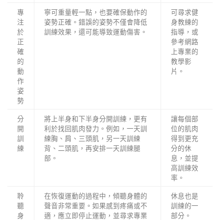
專
寧可重量輕一點，也要確保動作的
可尋求健
注
姿勢正確。錯誤的姿勢不僅會降低
身教練的
於
訓練效果，還可能導致運動傷害。
指導，或
正
參考網路
確
上專業的
的
教學影
動
片。
作
姿
勢
分
將上半身和下半身分開訓練，更有
讓每個部
開
利於找回肌肉發力。例如，一天訓
位的肌肉
訓
練胸、肩、三頭肌，另一天訓練
得到更充
練
背、二頭肌，再安排一天訓練腿
分的休
部。
息，並提
高訓練效
率。
聆
在恢復運動的過程中，傾聽身體的
休息也是
聽
聲音非常重要。如果感到疼痛或不
訓練的一
身
適，應立即停止運動，並尋求專業
部分。