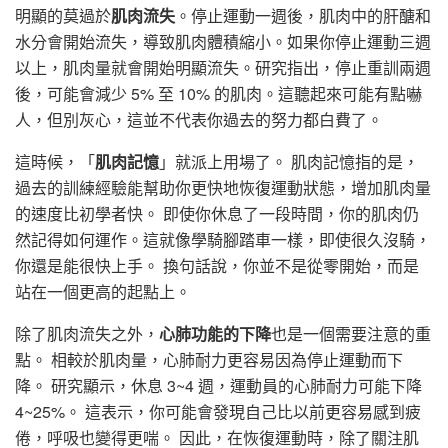
明顯的莫過於
肌肉流失
。停止運動一週後，肌肉中的肝醣和
水分會開始流失，導致肌肉體積縮小。如果你停止運動三週
以上，肌肉量就會開始明顯流失。研究指出，停止重訓兩週
後，可能會減少 5% 至 10% 的肌肉。這聽起來可能有點嚇
人，但別灰心，這並不代表你過去的努力都白費了。
這時候，「
肌肉記憶
」就派上用場了。 肌肉記憶指的是，
過去的訓練經驗能幫助你更快地恢復運動狀態，增加肌肉量
的速度比初學者快。 即使你休息了一段時間，你的肌肉仍
然記得如何運作。這就像學騎腳踏車一樣，即使很久沒騎，
你還是能很快上手。 換句話說，你並不是從零開始，而是
站在一個更高的起點上。
除了肌肉流失之外，
心肺功能的下降
也是一個需要注意的重
點。 相較於肌肉量，心肺耐力更容易因為停止運動而下
降。 研究顯示，休息 3~4 週，運動員的心肺耐力可能下降
4~25%。 這表示，你可能會發現自己比以前更容易感到疲
倦，呼吸也變得更喘。 因此，在恢復運動時，除了關注肌