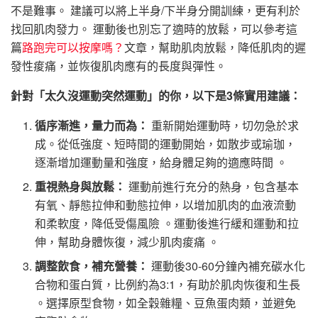
不是難事。 建議可以將上半身/下半身分開訓練，更有利於
找回肌肉發力。 運動後也別忘了適時的放鬆，可以參考這
篇
路跑完可以按摩嗎？
文章，幫助肌肉放鬆，降低肌肉的遲
發性痠痛，並恢復肌肉應有的長度與彈性。
針對「太久沒運動突然運動」的你，以下是3條實用建議：
循序漸進，量力而為：
重新開始運動時，切勿急於求
成。從低強度、短時間的運動開始，如散步或瑜珈，
逐漸增加運動量和強度，給身體足夠的適應時間 。
重視熱身與放鬆：
運動前進行充分的熱身，包含基本
有氧、靜態拉伸和動態拉伸，以增加肌肉的血液流動
和柔軟度，降低受傷風險 。運動後進行緩和運動和拉
伸，幫助身體恢復，減少肌肉痠痛 。
調整飲食，補充營養：
運動後30-60分鐘內補充碳水化
合物和蛋白質，比例約為3:1，有助於肌肉恢復和生長
。選擇原型食物，如全穀雜糧、豆魚蛋肉類，並避免