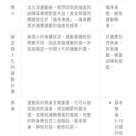
簡
太久沒運動後，貿然回到高強度的
循序漸
介
訓練菜單絕對是大忌！安全恢復的
進，避免
關鍵就在於「循序漸進」，讓身體
運動傷
逐步適應運動的強度和頻率。
害。
擬
每個人的身體狀況、運動基礎和目
計畫應包
定
標都不同，因此恢復運動的第一步
含熱身、
個
就是擬定一份個人化的運動計畫。
有氧運
人
動、重量
化
訓練和放
的
鬆。
運
動
計
畫
熱
運動前的熱身至關重要，它可以提
基本
身
高肌肉的溫度、增加關節的靈活
熱
度，並降低運動傷害的風險。完整
身：
的熱身應包含三個階段：基本熱
5-10
身、靜態拉筋、動態拉筋。
分鐘
的低