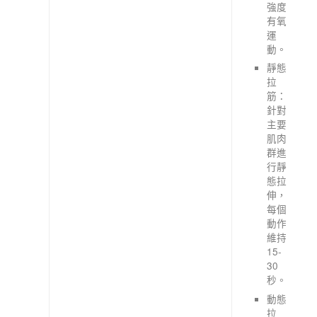
強度
有氧
運
動。
靜態
拉
筋：
針對
主要
肌肉
群進
行靜
態拉
伸，
每個
動作
維持
15-
30
秒。
動態
拉