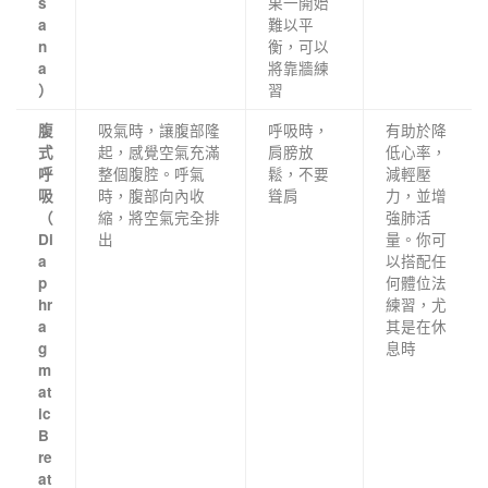
果一開始
s
難以平
a
衡，可以
n
將靠牆練
a
習
）
吸氣時，讓腹部隆
呼吸時，
有助於降
腹
起，感覺空氣充滿
肩膀放
低心率，
式
整個腹腔。呼氣
鬆，不要
減輕壓
呼
時，腹部向內收
聳肩
力，並增
吸
縮，將空氣完全排
強肺活
（
出
量。你可
Di
以搭配任
a
何體位法
p
練習，尤
hr
其是在休
a
息時
g
m
at
ic
B
re
at