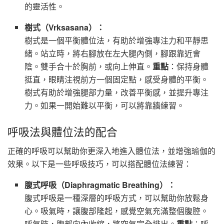
的靈活性。
樹式（Vrksasana）：
樹式是一個平衡體位法，有助於增強專注力和平靜思
緒。站立時，將右腳放在左大腿內側，腳跟靠近會
陰。雙手合十於胸前，或向上伸直。
重點
：保持身體
挺直，眼睛注視前方一個固定點，感受身體的平衡。
樹式有助於增強腿部力量，改善平衡感，並提升專注
力。如果一開始難以平衡，可以將靠牆練習。
呼吸法與體位法的配合
正確的呼吸可以幫助你更深入地進入體位法，並增強瑜伽的
效果。以下是一些呼吸技巧，可以搭配體位法練習：
腹式呼吸（Diaphragmatic Breathing）：
腹式呼吸是一種深層的呼吸方式，可以幫助你放鬆身
心。吸氣時，讓腹部隆起，感覺空氣充滿整個腹腔。
呼氣時，腹部向內收縮，將空氣完全排出。
重點
：呼