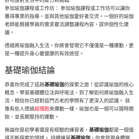
參加瑜伽課程或工作坊： 參加瑜伽課程或工作坊可以讓你
獲得專業的指導，並與其他瑜伽愛好者交流。一個好的瑜伽
老師能根據學員的需求靈活調整課程內容，提供個性化建
議。
透過將瑜伽融入生活，你將會發現它不僅僅是一種運動，更
是一種提升身心靈健康的有效途徑。
基礎瑜伽結論
恭喜你完成了這趟
基礎瑜伽
的探索之旅！從認識瑜伽的核心
概念、學習基礎體位法與呼吸法，到了解如何將瑜伽融入生
活，相信你已經對這門古老的學問有了更深入的認識。 就
像有些人透過
超慢跑
來運動一樣，瑜伽也是一個可以隨時開
始，並長期堅持的運動。
無論你是初學者還是有經驗的練習者，
基礎瑜伽
都是一個值
得不斷探索的領域。 持續練習
基礎瑜伽
，你會發現身體變