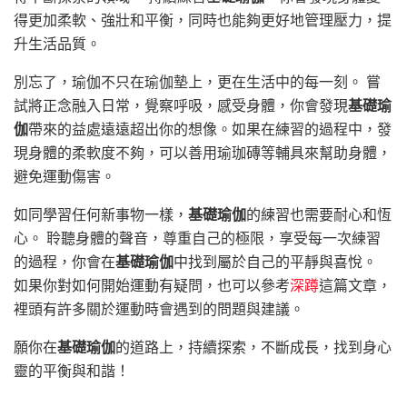
得更加柔軟、強壯和平衡，同時也能夠更好地管理壓力，提
升生活品質。
別忘了，瑜伽不只在瑜伽墊上，更在生活中的每一刻。 嘗
試將正念融入日常，覺察呼吸，感受身體，你會發現
基礎瑜
伽
帶來的益處遠遠超出你的想像。如果在練習的過程中，發
現身體的柔軟度不夠，可以善用瑜珈磚等輔具來幫助身體，
避免運動傷害。
如同學習任何新事物一樣，
基礎瑜伽
的練習也需要耐心和恆
心。 聆聽身體的聲音，尊重自己的極限，享受每一次練習
的過程，你會在
基礎瑜伽
中找到屬於自己的平靜與喜悅。
如果你對如何開始運動有疑問，也可以參考
深蹲
這篇文章，
裡頭有許多關於運動時會遇到的問題與建議。
願你在
基礎瑜伽
的道路上，持續探索，不斷成長，找到身心
靈的平衡與和諧！