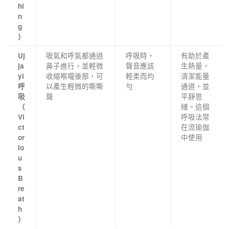
hi
n
g
）
吸氣和呼氣都通過
呼吸時，
有助於產
Uj
鼻子進行，並輕微
聲音應該
生熱量，
ja
收縮喉嚨後部，可
輕柔而均
清潔能量
yi
以產生輕微的嘶嘶
勻
通道，並
呼
聲
平靜思
吸
緒。這個
（
呼吸法常
Vi
在流瑜伽
ct
中使用
or
io
u
s
B
re
at
h
）