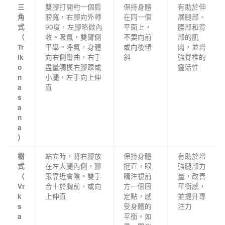
雙腳打開約一個肩
保持身體
有助於伸
三
膀寬，右腳向外轉
在同一個
展腿部、
角
90度，左腳略微內
平面上，
腰部和背
式
收。吸氣，雙臂側
不要向前
部的肌
（
平舉。呼氣，身體
或向後傾
肉，並增
Tr
向右側彎曲，右手
斜
強脊椎的
ik
盡量觸摸右腳踝或
靈活性
o
小腿，左手向上伸
n
直
a
s
a
n
a
）
站立時，將右腳放
保持身體
有助於增
樹
在左大腿內側，腳
挺直，眼
強腿部力
式
跟靠近會陰。雙手
睛注視前
量，改善
（
合十於胸前，或向
方一個固
平衡感，
Vr
上伸直
定點，感
並提升專
k
受身體的
注力
s
平衡。如
a