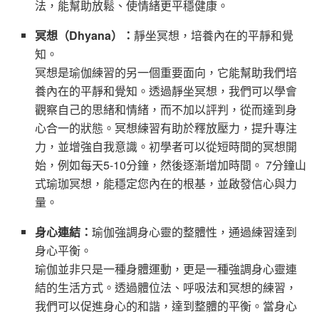
法，能幫助放鬆、使情緒更平穩健康。
冥想（Dhyana）：
靜坐冥想，培養內在的平靜和覺
知。
冥想是瑜伽練習的另一個重要面向，它能幫助我們培
養內在的平靜和覺知。透過靜坐冥想，我們可以學會
觀察自己的思緒和情緒，而不加以評判，從而達到身
心合一的狀態。冥想練習有助於釋放壓力，提升專注
力，並增強自我意識。初學者可以從短時間的冥想開
始，例如每天5-10分鐘，然後逐漸增加時間。 7分鐘山
式瑜珈冥想，能穩定您內在的根基，並啟發信心與力
量。
身心連結：
瑜伽強調身心靈的整體性，通過練習達到
身心平衡。
瑜伽並非只是一種身體運動，更是一種強調身心靈連
結的生活方式。透過體位法、呼吸法和冥想的練習，
我們可以促進身心的和諧，達到整體的平衡。當身心