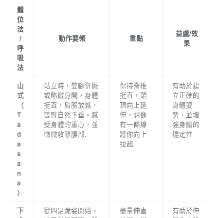
體
位
法
益處/效
/
動作要領
重點
果
呼
吸
法
站立時，雙腳併攏
保持脊椎
有助於建
山
或略微分開，身體
挺直，頭
立正確的
式
挺直，肩膀放鬆，
頂向上延
身體姿
（
雙臂自然下垂。感
伸，想像
勢，並增
T
受身體的重心，並
有一條線
強身體的
a
微微收緊腹部.
將你向上
穩定性
d
拉起
a
s
a
n
a
）
從四足跪姿開始，
盡量伸直
有助於伸
下