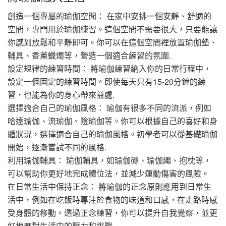
創造一個專屬的瑜伽空間： 在家中安排一個安靜、舒適的
空間，專門用於瑜伽練習。這個空間不需要很大，只要能讓
你感到放鬆和平靜即可。你可以在這個空間裡放置瑜伽墊、
輔具、香薰蠟燭等，營造一個適合練習的氛圍.
設定規律的練習時間： 將瑜伽練習納入你的日常行程中，
設定一個固定的練習時間。即使每天只有15-20分鐘的練
習，也能為你的身心帶來益處.
選擇適合自己的瑜伽風格： 瑜伽有很多不同的流派，例如
哈達瑜伽、流瑜伽、陰瑜伽等。你可以根據自己的喜好和身
體狀況，選擇適合自己的瑜伽風格。初學者可以從基礎瑜伽
開始，逐漸嘗試不同的風格.
利用瑜伽輔具： 瑜伽輔具，如瑜伽磚、瑜伽繩、抱枕等，
可以幫助你更好地完成體位法，並減少運動傷害的風險。
在日常生活中保持正念： 將瑜伽的正念原則應用到日常生
活中，例如在吃飯時專注於食物的味道和口感，在走路時感
受身體的移動。透過正念練習，你可以提升自我覺察，並更
好地應對生活中的壓力和挑戰.