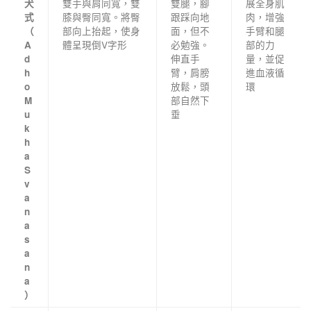
雙手與肩同寬，雙
雙腿，腳
展全身肌
犬
膝與臀同寬。將臀
跟踩向地
肉，增強
式
部向上抬起，使身
面，但不
手臂和腿
（
體呈現倒V字形
必勉強。
部的力
A
伸直手
量，並促
d
臂，肩膀
進血液循
h
放鬆，頭
環
o
部自然下
M
垂
u
k
h
a
S
v
a
n
a
s
a
n
a
）