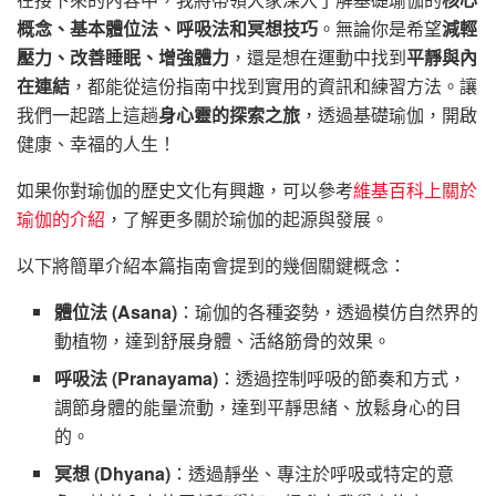
概念、基本體位法、呼吸法和冥想技巧
。無論你是希望
減輕
壓力、改善睡眠、增強體力
，還是想在運動中找到
平靜與內
在連結
，都能從這份指南中找到實用的資訊和練習方法。讓
我們一起踏上這趟
身心靈的探索之旅
，透過基礎瑜伽，開啟
健康、幸福的人生！
如果你對瑜伽的歷史文化有興趣，可以參考
維基百科上關於
瑜伽的介紹
，了解更多關於瑜伽的起源與發展。
以下將簡單介紹本篇指南會提到的幾個關鍵概念：
體位法 (Asana)
：瑜伽的各種姿勢，透過模仿自然界的
動植物，達到舒展身體、活絡筋骨的效果。
呼吸法 (Pranayama)
：透過控制呼吸的節奏和方式，
調節身體的能量流動，達到平靜思緒、放鬆身心的目
的。
冥想 (Dhyana)
：透過靜坐、專注於呼吸或特定的意