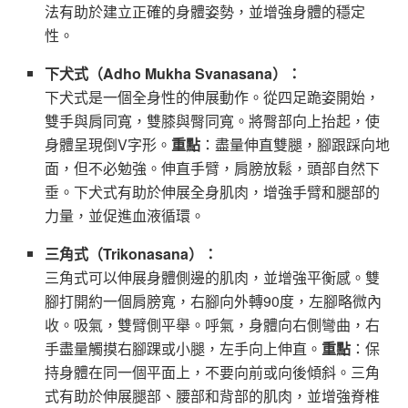
法有助於建立正確的身體姿勢，並增強身體的穩定
性。
下犬式（Adho Mukha Svanasana）：
下犬式是一個全身性的伸展動作。從四足跪姿開始，
雙手與肩同寬，雙膝與臀同寬。將臀部向上抬起，使
身體呈現倒V字形。
重點
：盡量伸直雙腿，腳跟踩向地
面，但不必勉強。伸直手臂，肩膀放鬆，頭部自然下
垂。下犬式有助於伸展全身肌肉，增強手臂和腿部的
力量，並促進血液循環。
三角式（Trikonasana）：
三角式可以伸展身體側邊的肌肉，並增強平衡感。雙
腳打開約一個肩膀寬，右腳向外轉90度，左腳略微內
收。吸氣，雙臂側平舉。呼氣，身體向右側彎曲，右
手盡量觸摸右腳踝或小腿，左手向上伸直。
重點
：保
持身體在同一個平面上，不要向前或向後傾斜。三角
式有助於伸展腿部、腰部和背部的肌肉，並增強脊椎