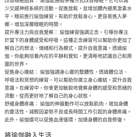
改善睡眠品質： 瑜伽能通過多種方式改善睡眠。它可以減
少交感神經系統的活動，促進放鬆，並增加體內褪黑激素水
平。睡前進行瑜伽練習，有助於放鬆身心，更容易進入夢
鄉，增加深層睡眠的時間。
提升專注力與自我覺察： 瑜伽練習強調正念，引導你專注
於當下的身體感受和呼吸。這種正念練習可以幫助你更加了
解自己的想法、情緒和行為模式，提升自我意識。透過瑜
伽，你能夠培養內在的平靜和覺知，更清晰地認識自己和周
圍的世界。
促進身心連結： 瑜伽強調身心靈的整體性，透過體位法、
呼吸法和冥想的練習，可以幫助你建立身心連結，提升自我
意識。在練習中，你會更加敏銳地覺察身體的感受和思緒的
流動，從而更好地了解自己的身心狀態。
舒緩身體疼痛： 瑜伽的伸展動作可以放鬆肌肉，增加身體
的靈活性，減輕因姿勢不良或長時間工作引起的身體疼痛。
此外，瑜伽還可以促進血液循環，加速身體的自我修復。
將瑜伽融入生活