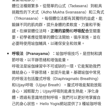
體位法種類繁多，從簡單的山式（Tadasana）到較具
挑戰性的下犬式（Adho Mukha Svanasana）和三角式
（Trikonasana）。每個體位法都有其獨特的益處，能
鍛鍊不同的肌肉群，提升身體的柔軟度、力量和平衡
感。在練習體位法時，
正確的姿勢
和
呼吸配合
至關重
要。初學者應從簡單的體位法開始，循序漸進，並在
必要時使用瑜伽輔具，以確保安全和效果。
呼吸法（Pranayama）：
瑜伽呼吸技巧，是控制和調
節呼吸，以平靜思緒和增強能量。
呼吸法是瑜伽練習中不可或缺的一環，它能幫助我們
連結身心，平靜思緒，並提升能量。基礎瑜伽中常見
的呼吸法包括腹式呼吸（Diaphragmatic Breathing）
和Ujjayi呼吸（Ujjayi Breath）。腹式呼吸能幫助放鬆
身心，減輕壓力；Ujjayi呼吸則能產生熱能，淨化身
體。透過有意識地控制呼吸，我們可以更好地掌握自
己的身心狀態。 Hello Yogis網站提供了3 種瑜珈呼吸