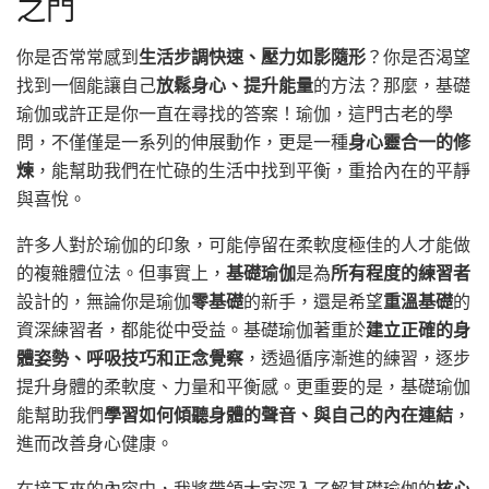
之門
你是否常常感到
生活步調快速、壓力如影隨形
？你是否渴望
找到一個能讓自己
放鬆身心、提升能量
的方法？那麼，基礎
瑜伽或許正是你一直在尋找的答案！瑜伽，這門古老的學
問，不僅僅是一系列的伸展動作，更是一種
身心靈合一的修
煉
，能幫助我們在忙碌的生活中找到平衡，重拾內在的平靜
與喜悅。
許多人對於瑜伽的印象，可能停留在柔軟度極佳的人才能做
的複雜體位法。但事實上，
基礎瑜伽
是為
所有程度的練習者
設計的，無論你是瑜伽
零基礎
的新手，還是希望
重溫基礎
的
資深練習者，都能從中受益。基礎瑜伽著重於
建立正確的身
體姿勢、呼吸技巧和正念覺察
，透過循序漸進的練習，逐步
提升身體的柔軟度、力量和平衡感。更重要的是，基礎瑜伽
能幫助我們
學習如何傾聽身體的聲音、與自己的內在連結
，
進而改善身心健康。
在接下來的內容中，我將帶領大家深入了解基礎瑜伽的
核心