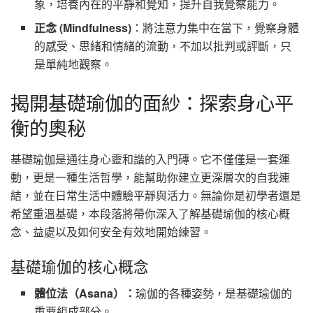
象，培養內在的平靜和覺知，提升自我覺察能力。
正念 (Mindfulness)
：將注意力集中在當下，覺察身體
的感受、思緒和情緒的流動，不加以批判或評斷，只
是單純地觀察。
揭開基礎瑜伽的面紗：探索身心平
衡的奧秘
基礎瑜伽是通往身心靈和諧的入門磚。它不僅僅是一套運
動，更是一種生活哲學，能幫助你建立更深層次的自我連
結，並在日常生活中體驗平靜與活力。無論你是初學者還是
希望重溫基礎，本段落將帶你深入了解基礎瑜伽的核心概
念、益處以及如何安全有效地開始練習。
基礎瑜伽的核心概念
體位法（Asana）：
瑜伽的各種姿勢，是基礎瑜伽的
重要組成部分。