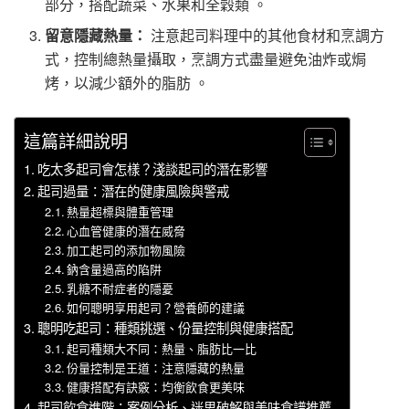
部分，搭配蔬菜、水果和全穀類 。
留意隱藏熱量：
注意起司料理中的其他食材和烹調方
式，控制總熱量攝取，烹調方式盡量避免油炸或焗
烤，以減少額外的脂肪 。
這篇詳細說明
吃太多起司會怎樣？淺談起司的潛在影響
起司過量：潛在的健康風險與警戒
熱量超標與體重管理
心血管健康的潛在威脅
加工起司的添加物風險
鈉含量過高的陷阱
乳糖不耐症者的隱憂
如何聰明享用起司？營養師的建議
聰明吃起司：種類挑選、份量控制與健康搭配
起司種類大不同：熱量、脂肪比一比
份量控制是王道：注意隱藏的熱量
健康搭配有訣竅：均衡飲食更美味
起司飲食進階：案例分析、迷思破解與美味食譜推薦