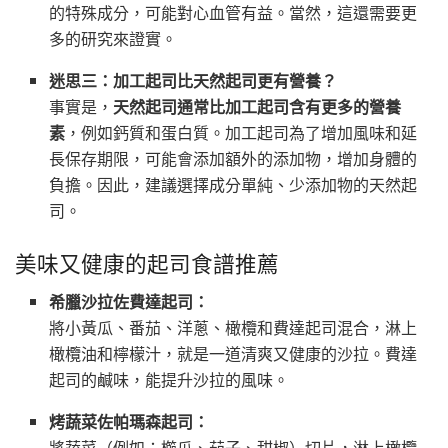
的特殊成分，可能對心血管有益。當然，這還需要更
多的研究來證實。
迷思三：加工起司比天然起司更有營養？
事實是，
天然起司通常比加工起司含有更多的營養
素
，例如鈣質和蛋白質。加工起司為了增加風味和延
長保存期限，可能會添加額外的添加物，增加身體的
負擔。因此，建議選擇成分單純、少添加物的天然起
司。
美味又健康的起司食譜推薦
希臘沙拉佐費達起司：
將小黃瓜、番茄、洋蔥、橄欖和費達起司混合，淋上
橄欖油和檸檬汁，就是一道清爽又健康的沙拉。費達
起司的鹹味，能提升沙拉的風味。
烤蔬菜佐帕瑪森起司：
將蔬菜（例如：櫛瓜、茄子、甜椒）切片，淋上橄欖