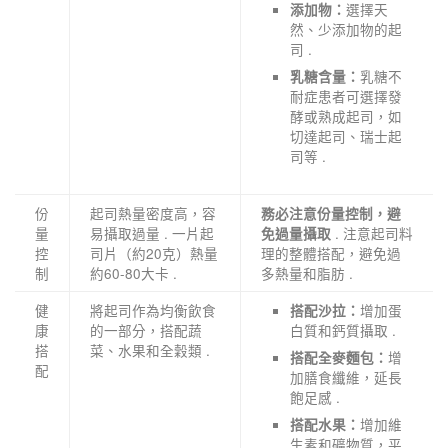
選擇天
添加物：
然、少添加物的起
司 .
乳糖不
乳糖含量：
耐症患者可選擇發
酵或熟成起司，如
切達起司、瑞士起
司等 .
份
起司熱量密度高，容
務必注意份量控制，避
量
易攝取過量 . 一片起
. 注意起司料
免過量攝取
控
司片（約20克）熱量
理的整體搭配，避免過
制
約60-80大卡 .
多熱量和脂肪 .
健
將起司作為均衡飲食
增加蛋
搭配沙拉：
康
的一部分，搭配蔬
白質和鈣質攝取 .
搭
菜、水果和全穀類 .
增
搭配全麥麵包：
配
加膳食纖維，延長
飽足感 .
增加維
搭配水果：
生素和礦物質，平