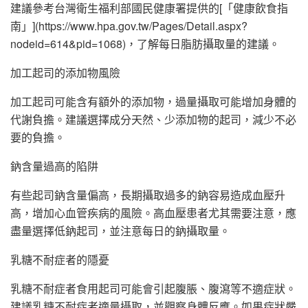
建議參考台灣衛生福利部國民健康署提供的[「健康飲食指
南」](https://www.hpa.gov.tw/Pages/Detail.aspx?
nodeid=614&pid=1068)，了解每日脂肪攝取量的建議。
加工起司的添加物風險
加工起司可能含有額外的添加物，過量攝取可能增加身體的
代謝負擔。建議選擇成分天然、少添加物的起司，減少不必
要的負擔。
鈉含量過高的陷阱
有些起司鈉含量偏高，長期攝取過多的鈉容易造成血壓升
高，增加心血管疾病的風險。高血壓患者尤其需要注意，應
盡量選擇低鈉起司，並注意每日的鈉攝取量。
乳糖不耐症者的隱憂
乳糖不耐症者食用起司可能會引起腹脹、腹瀉等不適症狀。
建議乳糖不耐症者適量攝取，並觀察身體反應。如果症狀嚴