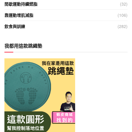
間歇運動持續燃脂
(32)
靠運動增肌減脂
(106)
飲食與訓練
(282)
我都用這款跳繩墊