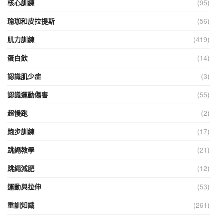
核心訓練
(95)
瑜珈和皮拉提斯
(56)
肌力訓練
(419)
蛋白飲
(14)
認識肌少症
(3)
認識運動傷害
(55)
超慢跑
(2)
跑步訓練
(17)
跳繩教學
(21)
跳繩減肥
(12)
運動與拉伸
(53)
重訓知識
(261)