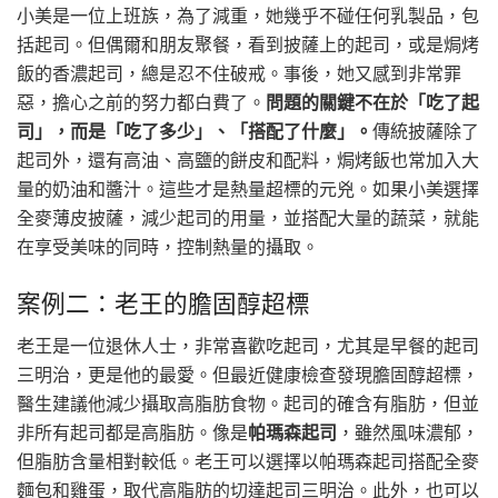
小美是一位上班族，為了減重，她幾乎不碰任何乳製品，包
括起司。但偶爾和朋友聚餐，看到披薩上的起司，或是焗烤
飯的香濃起司，總是忍不住破戒。事後，她又感到非常罪
惡，擔心之前的努力都白費了。
問題的關鍵不在於「吃了起
司」，而是「吃了多少」、「搭配了什麼」。
傳統披薩除了
起司外，還有高油、高鹽的餅皮和配料，焗烤飯也常加入大
量的奶油和醬汁。這些才是熱量超標的元兇。如果小美選擇
全麥薄皮披薩，減少起司的用量，並搭配大量的蔬菜，就能
在享受美味的同時，控制熱量的攝取。
案例二：老王的膽固醇超標
老王是一位退休人士，非常喜歡吃起司，尤其是早餐的起司
三明治，更是他的最愛。但最近健康檢查發現膽固醇超標，
醫生建議他減少攝取高脂肪食物。起司的確含有脂肪，但並
非所有起司都是高脂肪。像是
帕瑪森起司
，雖然風味濃郁，
但脂肪含量相對較低。老王可以選擇以帕瑪森起司搭配全麥
麵包和雞蛋，取代高脂肪的切達起司三明治。此外，也可以