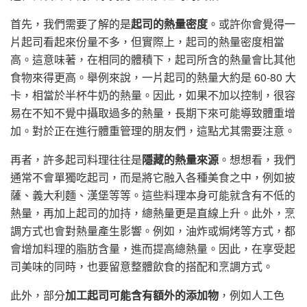
首先，我們需要了解的是
起司的熱量密度
。或許你會覺得一
片起司看起來份量不多，但實際上，起司的熱量密度相當
高。這意味著，在相同的體積下，起司所含的熱量會比其他
食物來得更高。舉例來說，一片起司的熱量大約是 60-80 大
卡，相當於半杯牛奶的熱量。因此，如果不加以控制，很容
易在不知不覺中攝取過多的熱量，長期下來可能導致體重增
加。對於正在進行體重管理的朋友們，這點尤其需要注意。
再者，許多起司料理往往是
隱藏的熱量來源
。想想看，我們
通常不會單獨吃起司，而是將它融入各種美食之中，例如披
薩、義大利麵、漢堡等等。這些料理本身可能就含有不低的
熱量，再加上起司的加持，總熱量更是直線上升。此外，烹
調方式也會對熱量產生影響。例如，油炸或焗烤等方式，都
會增加料理的脂肪含量，進而提高總熱量。因此，在享受起
司美味的同時，也要留意整體飲食的搭配和烹調方式。
此外，部分
加工起司可能含有額外的添加物
，例如人工色