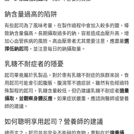
鈉含量過高的陷阱
有些起司為了風味考量，在製作過程中會加入較多的鹽，導
致鈉含量偏高。長期攝取過多的鈉，容易造成血壓升高，增
加心血管疾病的風險。高血壓患者尤其需要注意，應盡量
選
擇低鈉起司
，並注意每日的鈉攝取量。
乳糖不耐症者的隱憂
起司畢竟屬於乳製品，對於患有乳糖不耐症的族群來說，食
用起司可能會引起腹脹、腹瀉等不適症狀。雖然有些經過特
殊製程的起司，乳糖含量較低，但仍建議乳糖不耐症者
適量
攝取，並觀察身體反應
。如果症狀嚴重，應諮詢醫師或營養
師的建議。
如何聰明享用起司？營養師的建議
總而言之，起司並非完全不能碰的食物，重點在於
適量攝