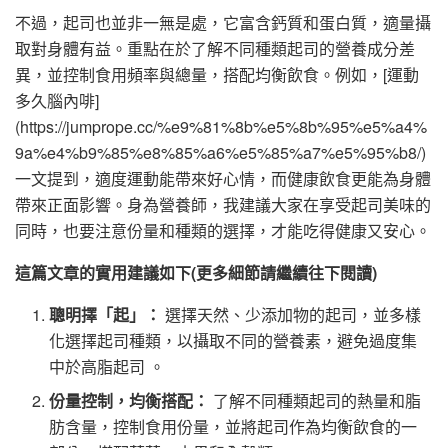
不過，起司也並非一無是處，它富含鈣質和蛋白質，適量攝
取對身體有益。重點在於了解不同種類起司的營養成分差
異，並控制食用頻率與總量，搭配均衡飲食。例如，[運動
多久腦內啡]
(https://jumprope.cc/%e9%81%8b%e5%8b%95%e5%a4%
9a%e4%b9%85%e8%85%a6%e5%85%a7%e5%95%b8/)
一文提到，適度運動能帶來好心情，而健康飲食更能為身體
帶來正面影響。身為營養師，我建議大家在享受起司美味的
同時，也要注意份量和種類的選擇，才能吃得健康又安心。
這篇文章的實用建議如下(更多細節請繼續往下閱讀)
聰明擇「起」：
選擇天然、少添加物的起司，並多樣
化選擇起司種類，以攝取不同的營養素，避免過度集
中於高脂起司 。
份量控制，均衡搭配：
了解不同種類起司的熱量和脂
肪含量，控制食用份量，並將起司作為均衡飲食的一