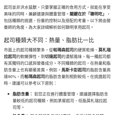
起司並非洪水猛獸，只要掌握正確的食用方式，就能在享受
美味的同時，兼顧健康與體重管理。
關鍵在於「聰明吃」
，
包括種類的挑選、份量的控制以及搭配的考量。以下將由營
養師的角度，為大家詳細解析如何聰明享用起司。
起司種類大不同：熱量、脂肪比一比
市面上的起司種類繁多，從
帕瑪森起司
的硬質乾燥、
莫札瑞
拉起司
的軟嫩彈性，到
切達起司
的濃郁風味，每一種起司都
有其獨特的口感與營養成分。不同種類的起司，在熱量和脂
肪含量上也有顯著差異。例如，
馬斯卡彭起司
的脂肪含量高
達90%，而
帕瑪森起司
的脂肪含量則相對較低。在挑選起司
時，建議可以參考以下原則：
脂肪含量：
若您正在進行體重管理，建議選擇脂肪含
量較低的起司種類，例如茅屋起司、低脂莫札瑞拉起
司等。