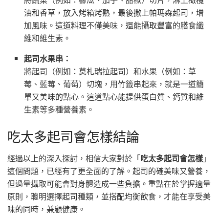
油和香草，放入烤箱烤熟，最後撒上帕瑪森起司，增
加風味。這道料理不僅美味，還能攝取豐富的膳食纖
維和維生素。
起司水果串：
將起司（例如：莫札瑞拉起司）和水果（例如：草
莓、藍莓、葡萄）切塊，用竹籤串起來，就是一道簡
單又美味的點心。這道點心能提供蛋白質、鈣質和維
生素等多種營養素。
吃太多起司會怎樣結論
經過以上的深入探討，相信大家對於「
吃太多起司會怎樣
」
這個問題，已經有了更全面的了解。起司的確美味又營養，
但過量攝取可能會對身體造成一些負擔。重點在於掌握適量
原則，聰明選擇起司種類，並搭配均衡飲食，才能在享受美
味的同時，兼顧健康。