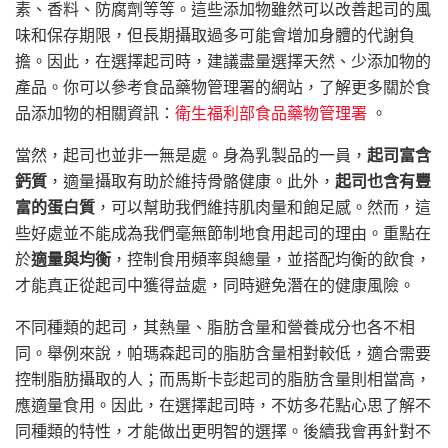
素、香料、防腐劑等等。這些添加物雖然可以改善起司的風
味和保存期限，但長期攝取過多可能會增加身體的代謝負
擔。因此，在選擇起司時，建議盡量選擇天然、少添加物的
產品。你可以參考食品藥物管理署的網站，了解更多關於食
品添加物的相關資訊：
衛生福利部食品藥物管理署
。
當然，起司也並非一無是處。身為乳製品的一員，
起司富含
鈣質
，適量攝取有助於維持骨骼健康。此外，
起司也含有豐
富的蛋白質
，可以幫助我們維持肌肉量和飽足感。然而，這
些好處並不能成為我們毫無節制地食用起司的理由。重點在
於
適量與均衡
，控制食用頻率與總量，並搭配均衡的飲食，
才能真正從起司中獲得益處，同時避免潛在的健康風險。
不同種類的起司，其熱量、脂肪含量和營養成分也各不相
同。舉例來說，帕瑪森起司的脂肪含量相對較低，適合需要
控制脂肪攝取的人；而馬斯卡彭起司的脂肪含量則相當高，
應適量食用。因此，在選擇起司時，不妨多花點心思了解不
同種類的特性，才能做出更明智的選擇。後續我會再針對不