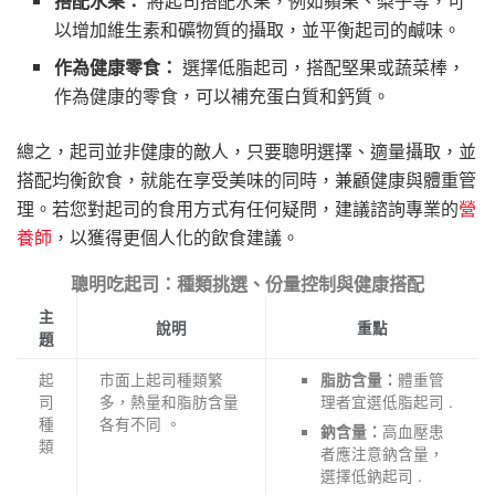
搭配水果：
將起司搭配水果，例如蘋果、梨子等，可
以增加維生素和礦物質的攝取，並平衡起司的鹹味。
作為健康零食：
選擇低脂起司，搭配堅果或蔬菜棒，
作為健康的零食，可以補充蛋白質和鈣質。
總之，起司並非健康的敵人，只要聰明選擇、適量攝取，並
搭配均衡飲食，就能在享受美味的同時，兼顧健康與體重管
理。若您對起司的食用方式有任何疑問，建議諮詢專業的
營
養師
，以獲得更個人化的飲食建議。
聰明吃起司：種類挑選、份量控制與健康搭配
主
說明
重點
題
起
市面上起司種類繁
體重管
脂肪含量：
司
多，熱量和脂肪含量
理者宜選低脂起司 .
種
各有不同 。
高血壓患
鈉含量：
類
者應注意鈉含量，
選擇低鈉起司 .