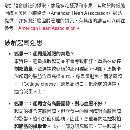
增加膳食纖維的攝取，像是多吃蔬菜和水果，有助於降低膽
固醇。美國心臟協會（American Heart Association）網站
提供了許多關於膽固醇管理的資訊，有興趣的讀者可以前往
參考：
American Heart Association
。
破解起司迷思
迷思一：起司是減肥的禁忌？
事實是，適量攝取起司並不會導致肥胖。重點在於
控
制總熱量
，並選擇較健康的起司種類。例如，馬斯卡
彭起司的脂肪含量高達 90%，應盡量避免。而茅屋起
司（Cottage cheese）則是高蛋白、低脂肪的選擇，
適合減重人士。
迷思二：起司含有高膽固醇，對心血管不好？
起司的確含有膽固醇，但飲食中的膽固醇對血膽固醇
的影響，遠小於飽和脂肪。因此，更重要的是
控制飽
和脂肪的攝取量
。此外，部分研究顯示，某些起司中