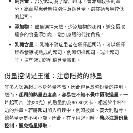
鈉含量：
部分起司為了增加風味，會添加較多的鹽
分，高血壓患者應特別注意鈉含量，選擇鈉含量較低
的起司。
添加物：
盡量選擇天然、少添加物的起司，避免攝取
過多的食品添加劑，增加身體的代謝負擔。
乳糖含量：
乳糖不耐症患者在選擇起司時，可以選擇
經過發酵或熟成的起司，例如切達起司、瑞士起司
等，這些起司的乳糖含量較低。
份量控制是王道：注意隱藏的熱量
許多人認為起司本身熱量不高，因此容易忽略份量的控制。
然而，
起司的熱量密度高，容易在不知不覺中攝取過量
。一
片起司片（約20克）的熱量約為60-80大卡，相當於半杯牛
奶的熱量。若將起司加入料理中，例如披薩、義大利麵等，
總熱量更是不可小覷。因此，在享用起司時，
務必注意份量
控制，避免過量攝取
。