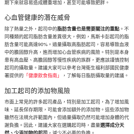
期下來就容易造成體重增加，甚至可能導致肥胖。
心血管健康的潛在威脅
除了熱量之外，起司中的
脂肪含量也是需要關注的重點
。不
同種類的起司脂肪含量差異很大，例如，馬斯卡彭起司的脂
肪含量可能高達90%。過量攝取高脂肪起司，容易導致血液
中的膽固醇升高，進而增加心血管疾病的風險。特別是本身
患有高血壓、高膽固醇等慢性疾病的族群，更應該謹慎控制
起司的攝取量。建議大家可以參考台灣衛生福利部國民健康
署提供的
「健康飲食指南」
，了解每日脂肪攝取量的建議。
加工起司的添加物風險
市面上常見的許多起司產品，特別是加工起司，為了增加風
味、延長保存期限，可能會添加額外的添加物。這些添加物
雖然在法規允許範圍內，但過量攝取仍然可能增加身體的代
謝負擔。因此，建議大家在選購起司時，盡量
選擇成分天
然、少添加物的起司
，減少不必要的負擔。