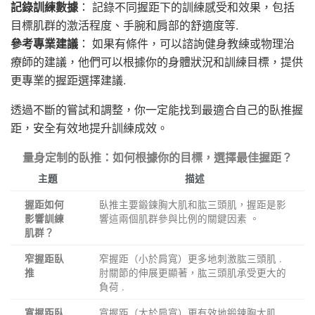
記錄訓練數據
： 記錄不同握距下的訓練感受和效果，包括
目標肌群的激活程度、手腕和肩部的舒適度等.
參考專業建議
： 如果有條件，可以諮詢健身教練或物理治
療師的建議，他們可以根據你的身體狀況和訓練目標，提供
更專業的握距選擇建議.
透過不斷的嘗試和調整，你一定能找到最適合自己的臥推握
距，安全有效地提升訓練成效。
量身定制的臥推：如何根據你的目標，選擇最佳握距？
主題
描述
臥推主要鍛鍊胸大肌和肱三頭肌，握距是影
握距如何
響這兩個肌群參與比例的關鍵因素 。
影響訓練
肌群？
窄握距（小於肩寬）更多地刺激肱三頭肌 .
窄握距臥
肘關節的伸展更顯著，肱三頭肌承受更大的
推
負荷 .
寬握距（大於肩寬）更有效地鍛鍊胸大肌 .
寬握距臥