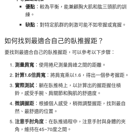
優點
：較為平衡，能兼顧胸大肌和肱三頭肌的訓
練。
缺點
：對特定肌群的刺激可能不如窄握或寬握。
如何找到最適合自己的臥推握距？
要找到最適合自己的臥推握距，可以參考以下步驟：
測量肩寬
：使用捲尺測量肩峰之間的距離。
計算1.6倍肩寬
：將肩寬乘以1.6，得出一個參考握距。
實際測試
：躺在臥推椅上，以計算出的握距握住槓
鈴，感受手腕、肩關節和胸肌的舒適度。
微調握距
：根據個人感受，稍微調整握距，找到最自
然、最舒適的位置。
注意手肘角度
：在臥推過程中，注意手肘與身體的夾
角，維持在45~70度之間。