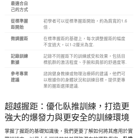
最適合自
己的方式
初學者可以從標準握距開始，約為肩寬的1.6
從標準握
倍 .
距開始
在標準握距的基礎上，每次調整握距的幅度
微調握距
不宜過大，以1-2厘米為宜.
記錄不同握距下的訓練感受和效果，包括目
記錄訓練
標肌群的激活程度、手腕和肩部的舒適度等.
數據
諮詢健身教練或物理治療師的建議，他們可
參考專業
以根據你的身體狀況和訓練目標，提供更專
建議
業的握距選擇建議.
超越握距：優化臥推訓練，打造更
強大的爆發力與更安全的訓練環境
掌握了握距的基礎知識後，我們更要了解如何將其應用於實