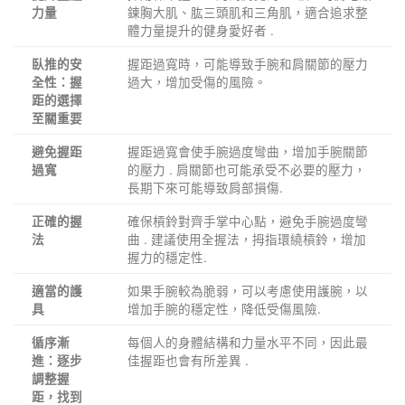
鍊胸大肌、肱三頭肌和三角肌，適合追求整
力量
體力量提升的健身愛好者 .
握距過寬時，可能導致手腕和肩關節的壓力
臥推的安
過大，增加受傷的風險。
全性：握
距的選擇
至關重要
握距過寬會使手腕過度彎曲，增加手腕關節
避免握距
的壓力 . 肩關節也可能承受不必要的壓力，
過寬
長期下來可能導致肩部損傷.
確保槓鈴對齊手掌中心點，避免手腕過度彎
正確的握
曲 . 建議使用全握法，拇指環繞槓鈴，增加
法
握力的穩定性.
如果手腕較為脆弱，可以考慮使用護腕，以
適當的護
增加手腕的穩定性，降低受傷風險.
具
每個人的身體結構和力量水平不同，因此最
循序漸
佳握距也會有所差異 .
進：逐步
調整握
距，找到