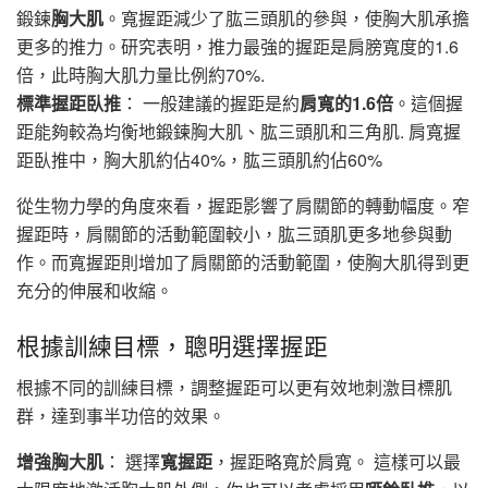
鍛鍊
胸大肌
。寬握距減少了肱三頭肌的參與，使胸大肌承擔
更多的推力。研究表明，推力最強的握距是肩膀寬度的1.6
倍，此時胸大肌力量比例約70%.
標準握距臥推
： 一般建議的握距是約
肩寬的1.6倍
。這個握
距能夠較為均衡地鍛鍊胸大肌、肱三頭肌和三角肌. 肩寬握
距臥推中，胸大肌約佔40%，肱三頭肌約佔60%
從生物力學的角度來看，握距影響了肩關節的轉動幅度。窄
握距時，肩關節的活動範圍較小，肱三頭肌更多地參與動
作。而寬握距則增加了肩關節的活動範圍，使胸大肌得到更
充分的伸展和收縮。
根據訓練目標，聰明選擇握距
根據不同的訓練目標，調整握距可以更有效地刺激目標肌
群，達到事半功倍的效果。
增強胸大肌
： 選擇
寬握距
，握距略寬於肩寬。 這樣可以最