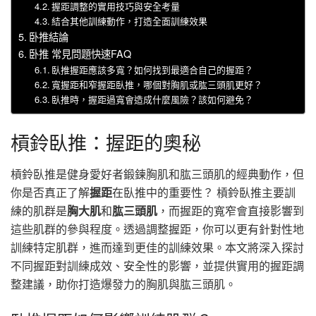
握距調整的實用技巧與安全考量
結合其他訓練動作，打造全面訓練效果
卧推結論
卧推 常見問題快速FAQ
臥推握距應該多寬？如何找到最適合自己的握距？
寬握距和窄握距臥推，哪個對胸肌或肱三頭肌更好？
臥推時，握距過寬會造成什麼風險？該如何避免？
槓鈴臥推：握距的奧秘
槓鈴臥推是健身愛好者鍛鍊胸肌和肱三頭肌的經典動作，但
你是否真正了解
握距
在臥推中的重要性？ 槓鈴臥推主要訓
練的肌群是
胸大肌
和
肱三頭肌
，而握距的寬窄會直接影響到
這些肌群的參與程度。透過調整握距，你可以更有針對性地
訓練特定肌群，進而達到更佳的訓練效果。本文將深入探討
不同握距對訓練成效、安全性的影響，並提供實用的握距調
整建議，助你打造爆發力的胸肌與肱三頭肌。