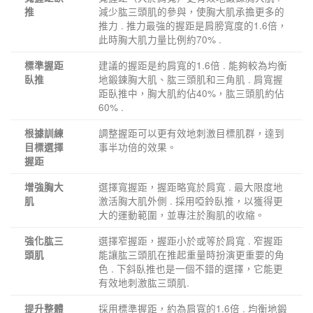
減少肱三頭肌的參與，使胸大肌承擔更多的
推
推力 . 推力最強的握距是肩膀寬度的1.6倍，
此時胸大肌力量比例約70% .
建議的握距是約肩寬的1.6倍 . 能夠較為均衡
標準握距
地鍛鍊胸大肌、肱三頭肌和三角肌 . 肩寬握
臥推
距臥推中，胸大肌約佔40%，肱三頭肌約佔
60% .
調整握距可以更有效地刺激目標肌群，達到
根據訓練
事半功倍的效果。
目標選擇
握距
選擇寬握距，握距略寬於肩寬 . 最大限度地
增強胸大
激活胸大肌外側 . 採用啞鈴臥推，以獲得更
肌
大的運動範圍，並專注於胸肌的收縮。
選擇窄握距，握距小於或等於肩寬 . 窄握距
強化肱三
能讓肱三頭肌在推起重量時扮演更重要的角
頭肌
色 . 下斜臥推也是一個不錯的選擇，它能更
有效地刺激肱三頭肌.
採用標準握距，約為肩寬的1.6倍 . 均衡地鍛
提升整體