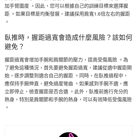
加手臂圍度 。因此，您可以根據自己的訓練目標來選擇握
距 。如果目標是均衡發展，建議採用肩寬1.6倍左右的握距
。
臥推時，握距過寬會造成什麼風險？該如何
避免？
握距過寬會增加手腕和肩關節的壓力，提高受傷風險 。為
了避免這種情況，首先要避免握距過寬，建議從適中握距開
始，逐步調整到適合自己的握距 。同時，在臥推過程中，
應保持手腕伸直，避免過度彎曲 。如果感到手腕不適，應
立即停止，檢查握距是否合適 。此外，臥推前進行充分的
熱身，特別是肩關節和手腕的熱身，可以有效降低受傷風險
。