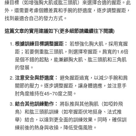
練目標（如增強胸大肌或肱三頭肌）來選擇合適的握距。此
外，還需要考慮個體差異和手腕的舒適度，逐步調整握距，
找到最適合自己的發力方式。
這篇文章的實用建議如下(更多細節請繼續往下閱讀)
根據訓練目標調整握距：
若想強化胸大肌，採用寬握
距；若要側重肱三頭肌，則選擇窄握距。肩寬的1.6倍
是個不錯的起點，能兼顧胸大肌、肱三頭肌和三角肌
的發展。
注意安全與舒適度：
避免握距過寬，以減少手腕和肩
關節的壓力。逐步調整握距，讓身體適應，並注意手
肘角度維持在45~70度之間。
結合其他訓練動作：
將臥推與其他胸肌（如啞鈴飛
鳥）和肱三頭肌訓練（如窄握距伏地挺身、法式推
舉）結合，以達到更全面的訓練效果。同時，確保訓
練前後的熱身與收操，降低受傷風險。