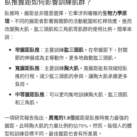
臥推握距如何影響訓練肌群？
臥推時，握距並非隨意選擇，它牽涉到複雜的
生物力學原
理
。不同的握距會影響肩關節的活動範圍和杠桿效應，進而
改變胸大肌、肱三頭肌和三角肌等肌群的使用比例。簡單來
說：
窄握距臥推
：主要訓練
肱三頭肌
。在窄握距下，肘關
節的伸展成為主導動作，更多地啟動肱三頭肌。
寬握距臥推
：主要訓練
胸大肌
。寬握距能有效縮短臥
推的行程，減少肱三頭肌的參與，讓胸大肌承擔更多
負荷。
中等握距臥推
：可以更均衡地訓練胸大肌、肱三頭肌
和三角肌。
一項研究報告指出，
肩寬的1.6倍
握距是臥推時推力最強的
握距，此時胸大肌的力量比例約佔70%。然而，每個人的體
型和訓練目標不同，最佳握距也會有所差異。