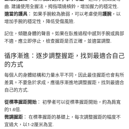
曲. 建議使用全握法，拇指環繞槓鈴，增加握力的穩定性.
適當的護具
： 如果手腕較為脆弱，可以考慮使用
護腕
，以
增加手腕的穩定性，降低受傷風險.
記住，傾聽身體的聲音。如果在臥推過程中感到手腕或肩部
不適，應立即停止，檢查握距是否正確，並適當調整.
循序漸進：逐步調整握距，找到最適合自己
的方式
每個人的身體結構和力量水平不同，因此最佳握距也會有所
差異。不要急於求成，應循序漸進地調整握距，找到最適合
自己的方式.
從標準握距開始
： 初學者可以從標準握距開始，約為肩寬
的1.6倍.
微調握距
： 在標準握距的基礎上，每次調整握距的幅度不
宜過大，以1-2厘米為宜.