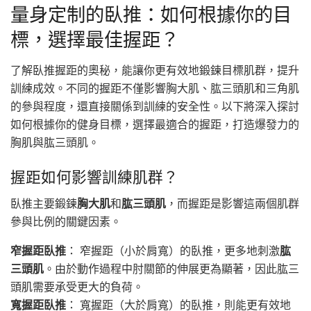
量身定制的臥推：如何根據你的目
標，選擇最佳握距？
了解臥推握距的奧秘，能讓你更有效地鍛鍊目標肌群，提升
訓練成效。不同的握距不僅影響胸大肌、肱三頭肌和三角肌
的參與程度，還直接關係到訓練的安全性。以下將深入探討
如何根據你的健身目標，選擇最適合的握距，打造爆發力的
胸肌與肱三頭肌。
握距如何影響訓練肌群？
臥推主要鍛鍊
胸大肌
和
肱三頭肌
，而握距是影響這兩個肌群
參與比例的關鍵因素。
窄握距臥推
： 窄握距（小於肩寬）的臥推，更多地刺激
肱
三頭肌
。由於動作過程中肘關節的伸展更為顯著，因此肱三
頭肌需要承受更大的負荷。
寬握距臥推
： 寬握距（大於肩寬）的臥推，則能更有效地