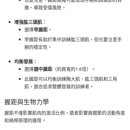
擔，導致受傷風險。
增強肱三頭肌：
選擇
窄握距
。
窄握距有助於集中訓練肱三頭肌，但也要注意手
腕的穩定性。
均衡發展：
選擇
適中握距
（約肩寬的1.6倍）。
此握距可以均衡訓練胸大肌、肱三頭肌和三角
肌，適合追求整體發展的訓練者。
握距與生物力學
握距不僅影響肌肉的激活比例，還會影響肩關節的活動角度
和槓桿原理的運用。