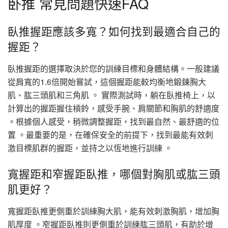
卧推 常見問題快速FAQ
臥推握距應該多寬？如何找到最適合自己的
握距？
臥推握距的選擇取決於您的訓練目標和身體結構。一般建議
從肩寬的1.6倍開始嘗試，這個握距能較均衡地鍛鍊胸大
肌、肱三頭肌和三角肌 。 實際測試時，躺在臥推椅上，以
計算出的握距握住槓鈴，感受手腕、肩關節和胸肌的舒適度
。根據個人感受，稍微調整握距，找到最自然、最舒適的位
置 。最重要的是，在確保安全的前提下，找到最能有效刺
激目標肌群的握距，並持之以恆地進行訓練 。
寬握距和窄握距臥推，哪個對胸肌或肱三頭
肌更好？
寬握距臥推更側重於訓練胸大肌，能有效刺激胸肌，增加胸
肌厚度 。窄握距臥推則更側重於訓練肱三頭肌，有助於增