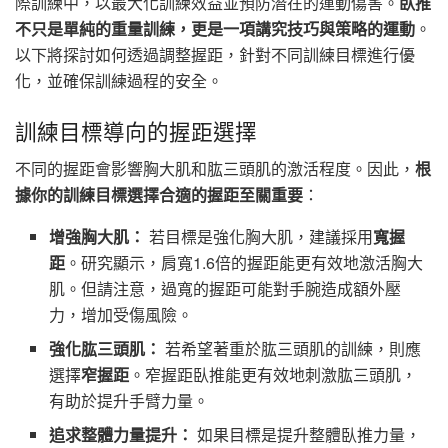
際訓練中，以最大化訓練效益並預防潛在的運動傷害。
臥推
不只是單純的重量訓練，更是一項講究技巧與策略的運動
。
以下將探討如何透過調整握距，針對不同訓練目標進行優
化，並確保訓練過程的安全。
訓練目標導向的握距選擇
不同的握距會影響胸大肌和肱三頭肌的激活程度。因此，
根
據你的訓練目標選擇合適的握距至關重要
：
增強胸大肌：
若目標是強化胸大肌，建議採用
寬握
距
。研究顯示，肩寬1.6倍的握距能更有效地激活胸大
肌。但請注意，過寬的握距可能對手腕造成額外壓
力，增加受傷風險。
強化肱三頭肌：
若希望著重於肱三頭肌的訓練，則應
選擇
窄握距
。窄握距臥推能更有效地刺激肱三頭肌，
有助於提升手臂力量。
追求整體力量提升：
如果目標是提升整體臥推力量，