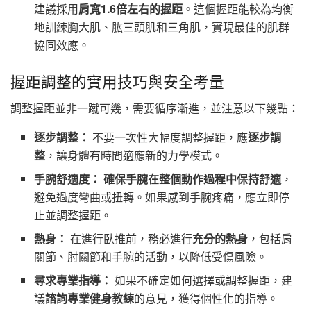
建議採用
肩寬1.6倍左右的握距
。這個握距能較為均衡
地訓練胸大肌、肱三頭肌和三角肌，實現最佳的肌群
協同效應。
握距調整的實用技巧與安全考量
調整握距並非一蹴可幾，需要循序漸進，並注意以下幾點：
逐步調整：
不要一次性大幅度調整握距，應
逐步調
整
，讓身體有時間適應新的力學模式。
手腕舒適度：
確保手腕在整個動作過程中保持舒適
，
避免過度彎曲或扭轉。如果感到手腕疼痛，應立即停
止並調整握距。
熱身：
在進行臥推前，務必進行
充分的熱身
，包括肩
關節、肘關節和手腕的活動，以降低受傷風險。
尋求專業指導：
如果不確定如何選擇或調整握距，建
議
諮詢專業健身教練
的意見，獲得個性化的指導。