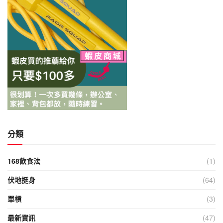
分類
168飲食法
(1)
伏地挺身
(64)
單槓
(3)
最新資訊
(47)