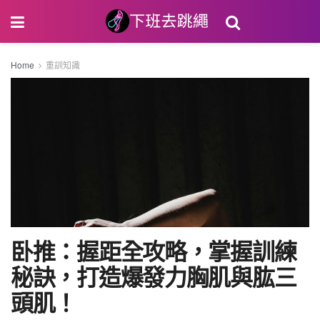
Home
重訓知識
卧推：握距全攻略，掌握訓練
秘訣，打造爆發力胸肌與肱三
頭肌！