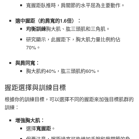
寬握距臥推時，肩關節的水平屈為主要動作。
適中握距（約肩寬的1.6倍）：
均衡訓練
胸大肌、肱三頭肌和三角肌。
研究顯示，此握距下，胸大肌力量比例約佔
70%。
與肩同寬：
胸大肌約40%，肱三頭肌約60%。
握距選擇與訓練目標
根據你的訓練目標，可以選擇不同的握距來加強目標肌群的
訓練：
增強胸大肌：
選擇
寬握距
。
但要注意，握距過寬可能增加手腕和肩關節的負