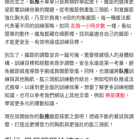
總而言之，
臥推
不單單只是將槓鈴舉起放下，握距的選擇更
是影響訓練效果的關鍵。從窄握距側重肱三頭肌，到寬握距
強化胸大肌，乃至於肩寬1.6倍的均衡握距，每一種握法都
代表著不同的訓練策略。如同
走路一小時步數
一樣，看似
簡單的動作，魔鬼都藏在細節裡。找到最適合自己的握距，
才能更安全、有效地達成訓練目標。
別忘了，握距的調整並非一蹴可幾，需要根據個人的身體結
構、訓練目標和經驗來逐步調整。安全永遠是第一考量，避
免握距過寬導致手腕或肩關節受傷。同時，也建議將
臥推
訓
練與其他胸肌、肱三頭肌訓練動作結合，例如啞鈴臥推或法
式推舉，以達到更全面的訓練效果。想要了解更多訓練相關
知識，也可以參考我們網站上其他文章，例如
棒是運動
，
學習更多元的運動知識。
現在就開始你的
臥推
握距探索之旅吧！透過不斷的嘗試與調
整，打造出更爆發力的胸肌與更強壯的肱三頭肌！