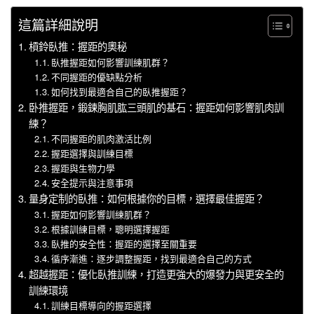
這篇詳細說明
槓鈴臥推：握距的奧秘
臥推握距如何影響訓練肌群？
不同握距的優缺點分析
如何找到最適合自己的臥推握距？
卧推握距，鍛鍊胸肌肱三頭肌的基石：握距如何影響肌肉訓
練？
不同握距的肌肉激活比例
握距選擇與訓練目標
握距與生物力學
安全提示與注意事項
量身定制的臥推：如何根據你的目標，選擇最佳握距？
握距如何影響訓練肌群？
根據訓練目標，聰明選擇握距
臥推的安全性：握距的選擇至關重要
循序漸進：逐步調整握距，找到最適合自己的方式
超越握距：優化臥推訓練，打造更強大的爆發力與更安全的
訓練環境
訓練目標導向的握距選擇