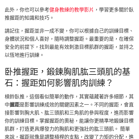
此外，你也可以參考
健身教練的教學影片
，學習更多關於臥
推握距的知識和技巧。
請記住，握距並非一成不變，你可以根據自己的訓練目標、
身體狀況和個人喜好，隨時調整握距。最重要的是，在確保
安全的前提下，找到最能有效刺激目標肌群的握距，並持之
以恆地進行訓練。
卧推握距，鍛鍊胸肌肱三頭肌的基
石：握距如何影響肌肉訓練？
槓鈴臥推，這個看似簡單的動作，其實蘊藏著許多細節，其
中
握距
是影響訓練成效的關鍵因素之一。不同的握距，會直
接影響到胸大肌、肱三頭肌和三角肌的參與程度，進而影響
你的訓練目標。掌握握距的奧秘，能讓你更精準地鍛鍊目標
肌群，打造更具爆發力的胸肌和更強壯的肱三頭肌。 簡單
來說，握距就像是調整槓桿的支點，改變了力矩的分配，進