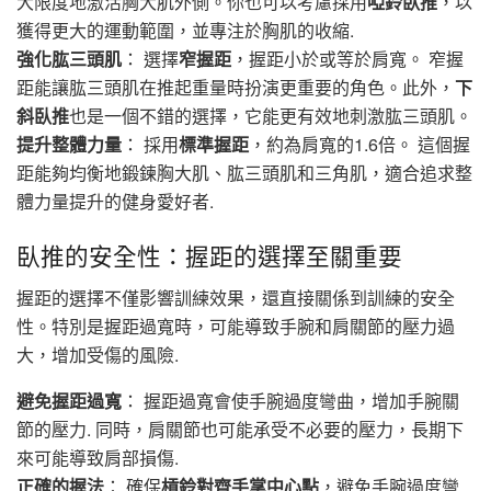
大限度地激活胸大肌外側。你也可以考慮採用
啞鈴臥推
，以
獲得更大的運動範圍，並專注於胸肌的收縮.
強化肱三頭肌
： 選擇
窄握距
，握距小於或等於肩寬。 窄握
距能讓肱三頭肌在推起重量時扮演更重要的角色。此外，
下
斜臥推
也是一個不錯的選擇，它能更有效地刺激肱三頭肌。
提升整體力量
： 採用
標準握距
，約為肩寬的1.6倍。 這個握
距能夠均衡地鍛鍊胸大肌、肱三頭肌和三角肌，適合追求整
體力量提升的健身愛好者.
臥推的安全性：握距的選擇至關重要
握距的選擇不僅影響訓練效果，還直接關係到訓練的安全
性。特別是握距過寬時，可能導致手腕和肩關節的壓力過
大，增加受傷的風險.
避免握距過寬
： 握距過寬會使手腕過度彎曲，增加手腕關
節的壓力. 同時，肩關節也可能承受不必要的壓力，長期下
來可能導致肩部損傷.
正確的握法
： 確保
槓鈴對齊手掌中心點
，避免手腕過度彎