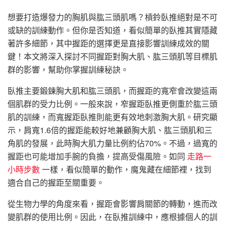
想要打造爆發力的胸肌與肱三頭肌嗎？槓鈴臥推絕對是不可
或缺的訓練動作。但你是否知道，看似簡單的臥推其實隱藏
著許多細節，其中握距的選擇更是直接影響訓練成效的關
鍵！本文將深入探討不同握距對胸大肌、肱三頭肌等目標肌
群的影響，幫助你掌握訓練秘訣。
臥推主要鍛鍊胸大肌和肱三頭肌，而握距的寬窄會改變這兩
個肌群的受力比例。一般來說，窄握距臥推更側重於肱三頭
肌的訓練，而寬握距臥推則能更有效地刺激胸大肌。研究顯
示，肩寬1.6倍的握距能較好地兼顧胸大肌、肱三頭肌和三
角肌的發展，此時胸大肌力量比例約佔70%。不過，過寬的
握距也可能增加手腕的負擔，提高受傷風險。如同
走路一
小時步數
一樣，看似簡單的動作，魔鬼藏在細節裡，找到
適合自己的握距至關重要。
從生物力學的角度來看，握距會影響肩關節的轉動，進而改
變肌群的使用比例。因此，在臥推訓練中，應根據個人的訓