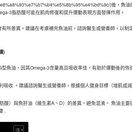
82%8c%e8%a8%93%e7%b7%b4%e5%8b%95%e4%bd%9c/)後，
ega-3脂肪酸可能在肌肉修復和提升運動表現方面發揮作用。
會有所差異。建議在考慮補充魚油前，諮詢醫生或營養師，以制
讀)
G型魚油，因其Omega-3含量高且吸收率佳，有助於運動後的恢
利吸收 。建議諮詢醫生或營養師，根據個人健身目標（增肌或
3脂肪酸）與魚肝油（維生素A、D）的差異，避免混淆。 魚油主要
 .