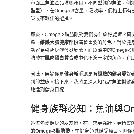
市面上魚油產品琳瑯滿目，不同型態的魚油，例
酯型），在Omega-3含量、吸收率、價格上都有
吸收率較佳的選擇。
那麼，Omega-3脂肪酸對我們有什麼好處呢？研
染
、
維護大腦健康
都扮演著重要的角色。對於健身族
動容易引起身體發炎反應，而魚油中的Omega-
肪酸在
肌肉蛋白質合成
中也扮演一定的角色，有
因此，無論你是
健身新手
還是
有經驗的健身愛好
到的益處。接下來，我將更深入地探討魚油對健
地達到健身目標。
健身族群必知：魚油與Om
各位熱愛健身的朋友們，在追求更強壯、更精實
的
Omega-3脂肪酸
，在健身領域備受矚目。但你真