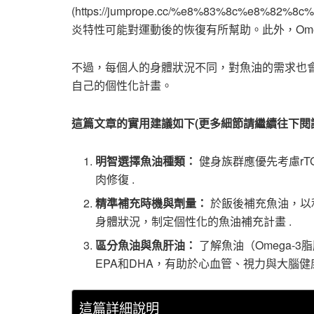
(https://jumprope.cc/%e8%83%8c%e8%
炎特性可能對運動後的恢復有所幫助。此外，Om
不過，每個人的身體狀況不同，對魚油的需求也
自己的個性化計畫。
這篇文章的實用建議如下(更多細節請繼續往下閱
明智選擇魚油種類：
健身族群應優先考慮rT
肉修復 .
精準補充時機與劑量：
於飯後補充魚油，以
身體狀況，制定個性化的魚油補充計畫 .
區分魚油與魚肝油：
了解魚油（Omega-
EPA和DHA，有助於心血管、視力與大腦健康
這篇詳細說明