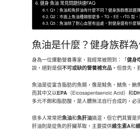
健身 魚油 常見問題快速FAQ
Q1：魚油和魚肝油有什麼不同？健身族群應該選
Q2：市面上魚油種類那麼多，TG、EE、rTG 型
Q3：魚油除了對心血管有益處，對健身還有什麼
魚油是什麼？健身族群為
身為一位運動營養專家，我經常被問到：「
健身
說，絕對是個
不可或缺的營養補充品
。但首先，
魚油是從富含脂肪的魚類，像是鮭魚、鯖魚、鮪
而其中又以
EPA
（Eicosapentaenoic Acid）和
D
多元不飽和脂肪酸，是人體無法自行合成的，必
很多人常常把
魚油
和
魚肝油
搞混，但它們其實是完
肝油則是從魚的肝臟萃取，主要提供
維生素A
和