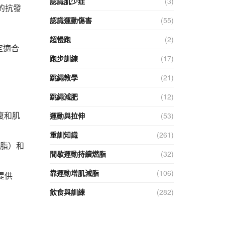
認識肌少症
(3)
魚油的抗發
認識運動傷害
(55)
超慢跑
(2)
定適合
跑步訓練
(17)
跳繩教學
(21)
跳繩減肥
(12)
復和肌
運動與拉伸
(53)
重訓知識
(261)
減脂）和
間歇運動持續燃脂
(32)
靠運動增肌減脂
(106)
提供
飲食與訓練
(282)