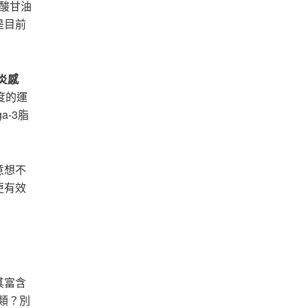
酸甘油
是目前
炎感
度的運
a-3脂
意想不
更有效
其富含
類？別