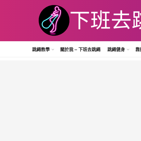
跳繩教學
關於我 – 下班去跳繩
跳繩健身
靠