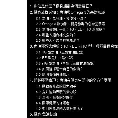
魚油是什麼？健身族群為何需要它？
健身族群必知：魚油與Omega-3的基礎知識
魚油、魚肝油，傻傻分不清？
Omega-3 脂肪酸：健身族群的必需營養素
魚油種類比一比：TG、EE、rTG 怎麼選？
哪些人適合補充魚油？
哪些人不適合補充魚油？
魚油種類大解析：TG、EE、rTG 型，哪種最適合
TG 型魚油（三酸甘油酯型）
EE 型魚油（酯化型）
rTG 型魚油（再酯化三酸甘油酯型）
如何選擇適合自己的魚油？
聰明看懂魚油標示
超越運動表現：魚油在健身生活中的全方位應用
運動後修復的得力助手
提升運動表現的潛力股
增肌、減脂的好夥伴
關節健康的守護者
如何將魚油融入健身生活？
健身 魚油結論