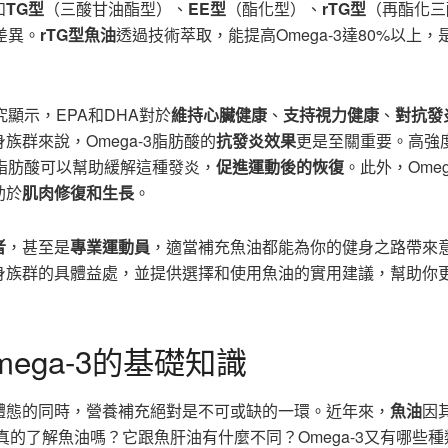
如
TG型
（三酸甘油酯型）、
EE型
（酯化型）、
rTG型
（再酯化三
差異。
rTG型魚油
透過技術萃取，能提高Omega-3達80%以上，
究顯示，EPA和DHA對於
維持心臟健康
、
支持視力健康
、
對抗發
群來說，Omega-3脂肪酸的
抗發炎效果
更是至關重要。高強
3脂肪酸可以幫助緩解這種發炎，
促進運動後的恢復
。此外，Omeg
助於
肌肉修復和生長
。
者
，甚至是
專業運動員
，適當補充魚油都能為你的健身之路帶來
身族群的具體益處，並提供選擇和使用魚油的實用建議，幫助你
ega-3的基礎知識
體態的同時，營養補充絕對是不可或缺的一環。近年來，
魚油
因
的了解魚油嗎？它跟魚肝油有什麼不同？Omega-3又有哪些種