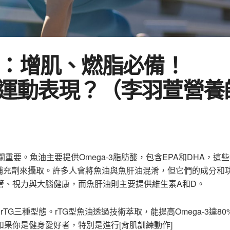
學：增肌、燃脂必備！
提升運動表現？（李羽萱營養
重要。魚油主要提供Omega-3脂肪酸，包含EPA和DHA，這
補充劑來攝取。許多人會將魚油與魚肝油混淆，但它們的成分和
血管、視力與大腦健康，而魚肝油則主要提供維生素A和D。
TG三種型態。rTG型魚油透過技術萃取，能提高Omega-3達80
。如果你是健身愛好者，特別是進行[背肌訓練動作]