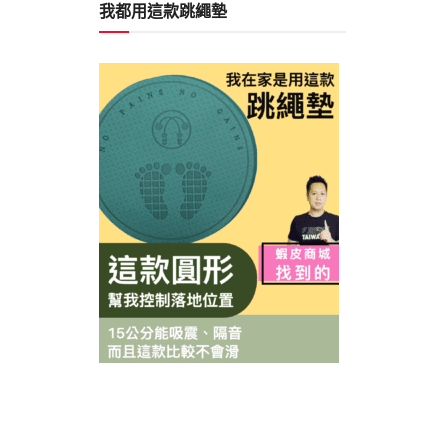
我都用這款跳繩墊