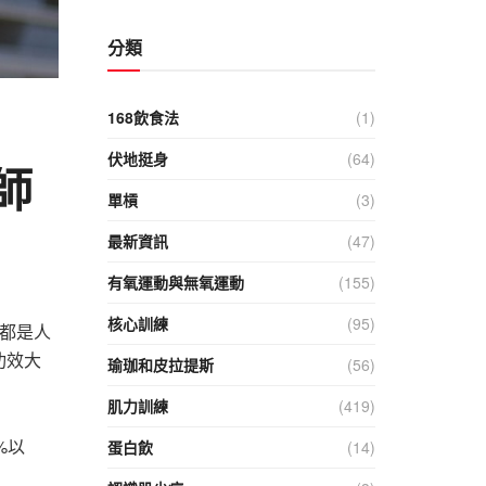
分類
168飲食法
(1)
伏地挺身
(64)
師
單槓
(3)
最新資訊
(47)
有氧運動與無氧運動
(155)
核心訓練
(95)
些都是人
功效大
瑜珈和皮拉提斯
(56)
肌力訓練
(419)
%以
蛋白飲
(14)