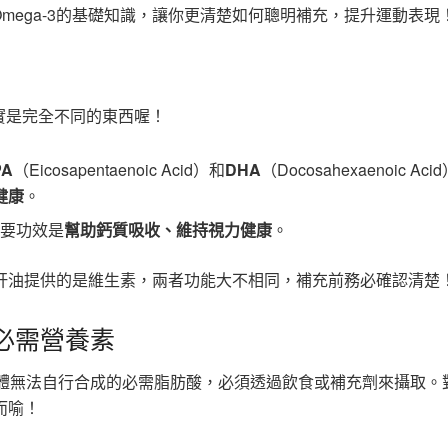
mega-3的基礎知識，讓你更清楚如何聰明補充，提升運動表現
實是完全不同的東西喔！
PA
（Eicosapentaenoic Acid）和
DHA
（Docosahexaenoic Ac
健康
。
主要功效是
幫助鈣質吸收、維持視力健康
。
而魚肝油提供的是維生素，兩者功能大不相同，補充前務必確認清楚
的必需營養素
體無法自行合成的必需脂肪酸，必須透過飲食或補充劑來攝取。
而喻！