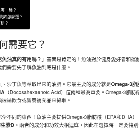
擇哪一種？
，我該怎麼選？
幫助？
何需要它？
吃魚油真的有用嗎？
」答案是肯定的！魚油對於健身愛好者和運
我們需要先了解
魚油
到底是什麼。
魚、沙丁魚等萃取出來的油脂。它最主要的成分就是
Omega-3
HA
（Docosahexaenoic Acid）這兩種最為重要。Omega-3脂
須透過飲食或營養補充品來攝取。
全不同的東西！魚油主要提供Omega-3脂肪酸（EPA和DHA）
維生素D
。兩者的成分和功效大相逕庭，因此在選擇時一定要特別