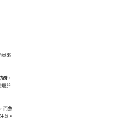
動員來
脂肪酸
，
肪酸屬於
，而魚
注意。