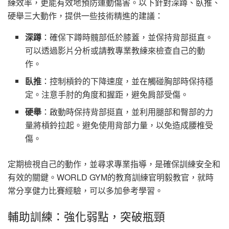
練效率，更能有效地預防運動傷害。以下針對深蹲、臥推、
硬舉三大動作，提供一些技術精進的建議：
深蹲
：確保下蹲時髖部低於膝蓋，並保持背部挺直。
可以透過影片分析或請教專業教練來檢查自己的動
作。
臥推
：控制槓鈴的下降速度，並在觸碰胸部時保持穩
定。注意手肘的角度和握距，避免肩部受傷。
硬舉
：啟動時保持背部挺直，並利用腿部和臀部的力
量將槓鈴拉起。避免使用背部力量，以免造成腰椎受
傷。
定期檢視自己的動作，並尋求專業指導，是確保訓練安全和
有效的關鍵。WORLD GYM的教育訓練官明毅教官，就時
常分享健力比賽經驗，可以多加參考學習。
輔助訓練：強化弱點，突破瓶頸