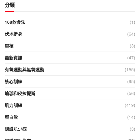
分類
168飲食法
(1)
伏地挺身
(64)
單槓
(3)
最新資訊
(47)
有氧運動與無氧運動
(155)
核心訓練
(95)
瑜珈和皮拉提斯
(56)
肌力訓練
(419)
蛋白飲
(14)
認識肌少症
(3)