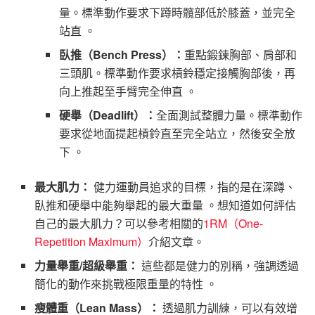
量。標準動作要求下蹲時髖部低於膝蓋，並完全
站直 。
臥推（Bench Press）：
重點鍛鍊胸部、肩部和
三頭肌。標準動作要求槓鈴穩定接觸胸部後，再
向上推起至手臂完全伸直 。
硬舉（Deadlift）：
全面測試整體力量。標準動作
要求從地面提起槓鈴直至完全站立，然後安全放
下 。
最大肌力：
健力運動員追求的目標，指的是在深蹲、
臥推和硬舉中能夠舉起的最大重量 。想知道如何評估
自己的最大肌力？可以參考相關的
1RM（One-
Repetition Maximum）
介紹文章。
力量舉重/超級舉重：
這些都是健力的別稱，強調透過
簡化的動作來挑戰極限重量的特性 。
瘦體重（Lean Mass）：
透過肌力訓練，可以有效增