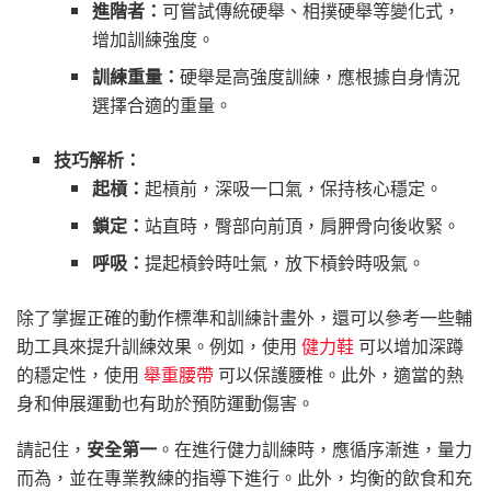
進階者：
可嘗試傳統硬舉、相撲硬舉等變化式，
增加訓練強度。
訓練重量：
硬舉是高強度訓練，應根據自身情況
選擇合適的重量。
技巧解析：
起槓：
起槓前，深吸一口氣，保持核心穩定。
鎖定：
站直時，臀部向前頂，肩胛骨向後收緊。
呼吸：
提起槓鈴時吐氣，放下槓鈴時吸氣。
除了掌握正確的動作標準和訓練計畫外，還可以參考一些輔
助工具來提升訓練效果。例如，使用
健力鞋
可以增加深蹲
的穩定性，使用
舉重腰帶
可以保護腰椎。此外，適當的熱
身和伸展運動也有助於預防運動傷害。
請記住，
安全第一
。在進行健力訓練時，應循序漸進，量力
而為，並在專業教練的指導下進行。此外，均衡的飲食和充