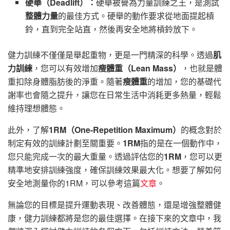
硬舉（Deadlift）：
硬舉被譽為力量訓練之王，是測試
整體力量
的最佳方式。硬舉的動作要求從地面提起槓
鈴，直到完全站直，然後再安全地將槓鈴放下。
健力訓練不僅僅是舉起重物，更是一門精深的科學。透過
肌
力訓練
，您可以有效增加
瘦體重（Lean Mass）
，也就是體
重扣除身體脂肪後的淨重。隨著
瘦體重
的增加，您的基礎代
謝率也會隨之提升，讓您在日常生活中消耗更多熱量，輕鬆
維持理想體態。
此外，了解
1RM（One-Repetition Maximum）
的概念對於
制定有效的訓練計劃至關重要。
1RM
指的是在一個動作中，
您只能完成一次的最大重量。透過評估您的
1RM
，您可以更
精準地安排訓練強度，確保訓練效果最大化。想要了解如何
安全地測量你的1RM，可以參考這篇
文章
。
無論您的目標是提升運動表現、改善體態，還是增強整體健
康，健力訓練都將是您的最佳選擇。在接下來的文章中，我