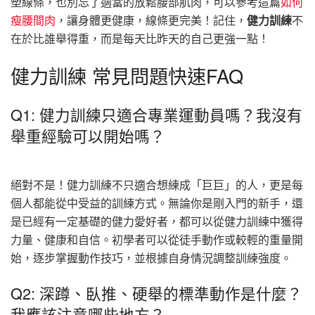
塑線條，也別忘了適當的放鬆腰部肌肉，可以參考這篇
如何
瘦腰間肉
，讓身體更健康，線條更完美！記住，
健力訓練
不
在於比誰舉得重，而是每天比昨天的自己更強一點！
健力訓練 常見問題快速FAQ
Q1: 健力訓練只適合專業運動員嗎？我沒有
舉重經驗可以開始嗎？
絕對不是！健力訓練不只適合想練成「巨巨」的人，更是每
個人都能從中受益的訓練方式。無論你是剛入門的新手，還
是已經有一定基礎的健力愛好者，都可以從健力訓練中獲得
力量、健康和自信。初學者可以從徒手動作或較輕的重量開
始，逐步掌握動作技巧，並根據自身情況調整訓練強度。
Q2: 深蹲、臥推、硬舉的標準動作是什麼？
我應該注意哪些地方？