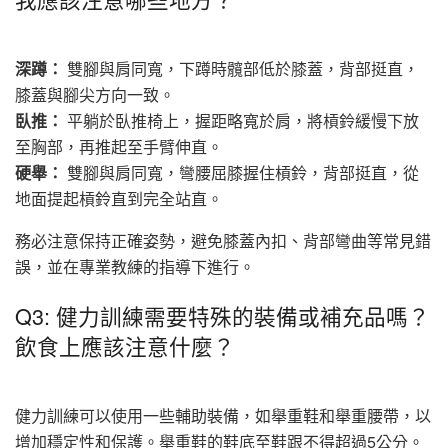
深蹲：
雙腳與肩同寬，下蹲時髖部低於膝蓋，背部挺直，
膝蓋與腳尖方向一致。
臥推：
平躺於臥推椅上，握距略寬於肩，將槓鈴緩慢下放
至胸部，再推起至手臂伸直。
硬舉：
雙腳與肩同寬，彎腰屈膝握住槓鈴，背部挺直，從
地面提起槓鈴直到完全站直。
務必注意保持正確姿勢，避免膝蓋內扣、背部彎曲等常見錯
誤，並在專業教練的指導下進行。
Q3: 健力訓練需要特殊的裝備或補充品嗎？
飲食上應該注意什麼？
健力訓練可以使用一些輔助裝備，如舉重鞋和舉重腰帶，以
增加穩定性和保護。舉重鞋的鞋底至鞋跟不得超過5公分。