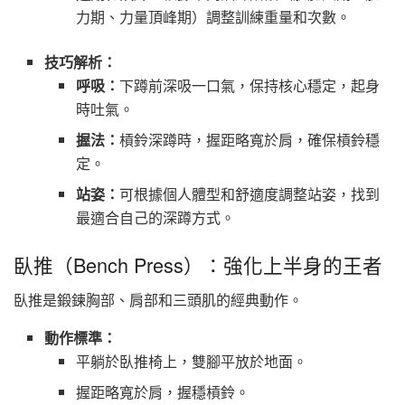
力期、力量頂峰期）調整訓練重量和次數。
技巧解析：
呼吸：
下蹲前深吸一口氣，保持核心穩定，起身
時吐氣。
握法：
槓鈴深蹲時，握距略寬於肩，確保槓鈴穩
定。
站姿：
可根據個人體型和舒適度調整站姿，找到
最適合自己的深蹲方式。
臥推（Bench Press）：強化上半身的王者
臥推是鍛鍊胸部、肩部和三頭肌的經典動作。
動作標準：
平躺於臥推椅上，雙腳平放於地面。
握距略寬於肩，握穩槓鈴。