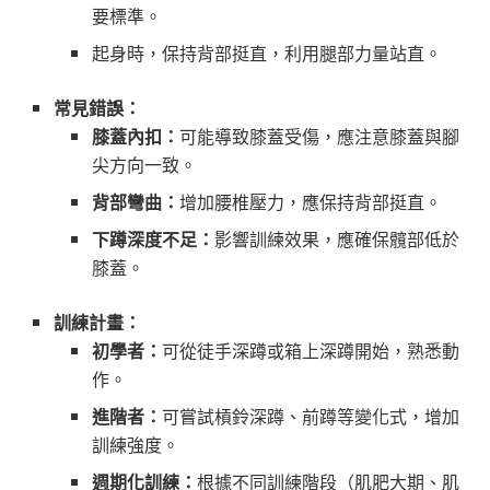
要標準。
起身時，保持背部挺直，利用腿部力量站直。
常見錯誤：
膝蓋內扣：
可能導致膝蓋受傷，應注意膝蓋與腳
尖方向一致。
背部彎曲：
增加腰椎壓力，應保持背部挺直。
下蹲深度不足：
影響訓練效果，應確保髖部低於
膝蓋。
訓練計畫：
初學者：
可從徒手深蹲或箱上深蹲開始，熟悉動
作。
進階者：
可嘗試槓鈴深蹲、前蹲等變化式，增加
訓練強度。
週期化訓練：
根據不同訓練階段（肌肥大期、肌