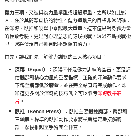
健力三項
，又被稱為
力量舉重
或
超級舉重
，之所以如此迷
人，在於其簡潔直接的特性。健力運動員的目標非常明確：
在深蹲、臥推和硬舉中舉起
最大重量
。這不僅是對身體力量
的極致考驗，更是對心理意志的嚴峻挑戰。透過不斷挑戰極
限，您將發現自己擁有超乎想像的潛力。
首先，讓我們先了解健力訓練的三大核心項目：
深蹲（Squat）：
深蹲不僅是健力訓練的基石，更是評
估
腿部和核心力量
的重要指標。正確的深蹲動作要求
下蹲至
髖部低於膝蓋
，並在完全站直時完成動作。想
知道更多關於深蹲的技巧嗎？可以參考
深蹲教學影
片
。
臥推（Bench Press）：
臥推主要鍛鍊
胸部、肩部和
三頭肌
。標準的臥推動作要求將槓鈴穩定地接觸胸
部，然後推起至手臂完全伸直。