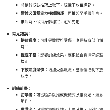
將槓鈴從臥推架上取下，緩慢下放至胸部。
槓鈴必須穩定地接觸胸部
，再推起至手臂伸直。
推起時，保持身體穩定，避免晃動。
常見錯誤：
拱背過度：
可能導致腰椎受傷，應保持背部自然
彎曲。
握距不當：
影響訓練效果，應根據自身情況調整
握距。
下放速度過快：
增加受傷風險，應緩慢控制下放
速度。
訓練計畫：
初學者：
可從啞鈴臥推或機械式臥推開始，熟悉
動作。
進階者：
可嘗試槓鈴臥推、上斜臥推、下斜臥推