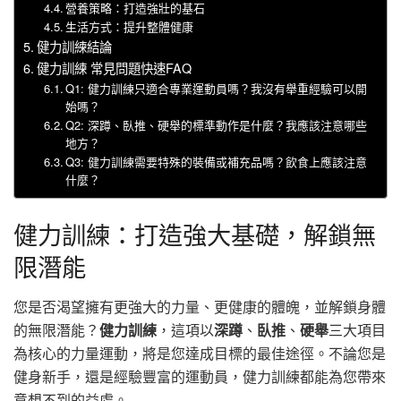
營養策略：打造強壯的基石
生活方式：提升整體健康
健力訓練結論
健力訓練 常見問題快速FAQ
Q1: 健力訓練只適合專業運動員嗎？我沒有舉重經驗可以開
始嗎？
Q2: 深蹲、臥推、硬舉的標準動作是什麼？我應該注意哪些
地方？
Q3: 健力訓練需要特殊的裝備或補充品嗎？飲食上應該注意
什麼？
健力訓練：打造強大基礎，解鎖無
限潛能
您是否渴望擁有更強大的力量、更健康的體魄，並解鎖身體
的無限潛能？
健力訓練
，這項以
深蹲
、
臥推
、
硬舉
三大項目
為核心的力量運動，將是您達成目標的最佳途徑。不論您是
健身新手，還是經驗豐富的運動員，健力訓練都能為您帶來
意想不到的益處。