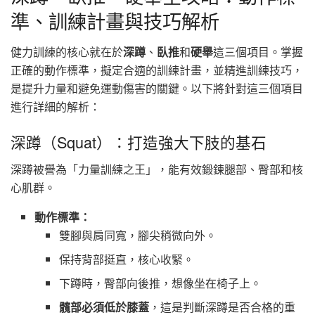
準、訓練計畫與技巧解析
健力訓練的核心就在於
深蹲
、
臥推
和
硬舉
這三個項目。掌握
正確的動作標準，擬定合適的訓練計畫，並精進訓練技巧，
是提升力量和避免運動傷害的關鍵。以下將針對這三個項目
進行詳細的解析：
深蹲（Squat）：打造強大下肢的基石
深蹲被譽為「力量訓練之王」，能有效鍛鍊腿部、臀部和核
心肌群。
動作標準：
雙腳與肩同寬，腳尖稍微向外。
保持背部挺直，核心收緊。
下蹲時，臀部向後推，想像坐在椅子上。
髖部必須低於膝蓋
，這是判斷深蹲是否合格的重