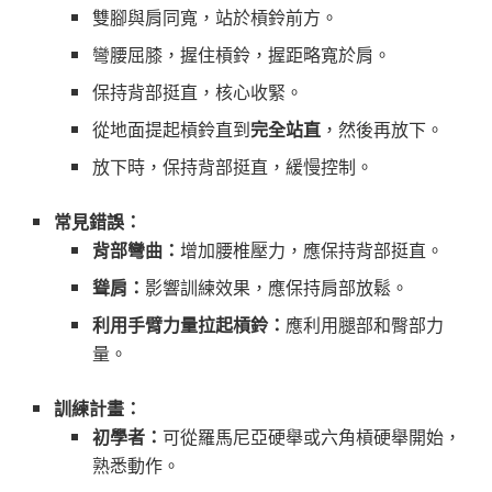
雙腳與肩同寬，站於槓鈴前方。
彎腰屈膝，握住槓鈴，握距略寬於肩。
保持背部挺直，核心收緊。
從地面提起槓鈴直到
完全站直
，然後再放下。
放下時，保持背部挺直，緩慢控制。
常見錯誤：
背部彎曲：
增加腰椎壓力，應保持背部挺直。
聳肩：
影響訓練效果，應保持肩部放鬆。
利用手臂力量拉起槓鈴：
應利用腿部和臀部力
量。
訓練計畫：
初學者：
可從羅馬尼亞硬舉或六角槓硬舉開始，
熟悉動作。