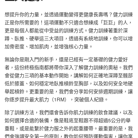
想提升你的力量，並透過運動變得更健康長壽嗎？健力訓練
正是你所需要的！這項運動不只適合想練成「巨巨」的人，
更是每個人都能從中受益的訓練方式。健力訓練著重於深
蹲、臥推、硬舉這三大項目，透過有系統地訓練，你可以增
加骨密度、增加肌肉，並增強核心力量。
無論你是剛入門的新手，還是已經有一定基礎的健力愛好
者，這份終極指南都將帶你深入了解健力訓練的奧秘。我們
會從健力三項的基本動作開始，講解如何正確地深蹲至髖部
低於膝蓋、如何穩定地臥推槓鈴至胸部，以及如何安全地硬
舉起槓鈴。更重要的是，我們會分享如何安排週期訓練，讓
你逐步提升最大肌力（1RM），突破個人紀錄。
除了訓練方法，我們還會告訴你肌力訓練的飲食建議，以及
如何選擇合適的裝備，像是鞋底至鞋跟不得超過5公分的舉
重鞋，或是能繫於健力服之外的起重腰帶。最重要的是，我
們會強調安全第一的原則，教你如何預防運動傷害，讓你享