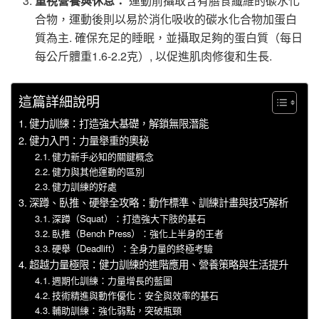
重視營養與休息：
運動前攝取含有膳食纖維的碳水化
合物，運動後則以易於消化吸收的碳水化合物加蛋白
質為主. 確保充足的睡眠，並攝取足夠的蛋白質（每日
每公斤體重1.6-2.2克）, 以促進肌肉修復和生長.
這篇詳細說明
健力訓練：打造強大基礎，解鎖無限潛能
健力入門：力量舉重的奧秘
健力新手必知的關鍵概念
健力與其他運動的區別
健力訓練的好處
深蹲、臥推、硬舉全攻略：動作標準、訓練計畫與技巧解析
深蹲（Squat）：打造強大下肢的基石
臥推（Bench Press）：強化上半身的王者
硬舉（Deadlift）：全身力量的終極考驗
超越力量極限：健力訓練的進階應用、營養策略與生活提升
週期化訓練：力量增長的藍圖
技術精進與動作優化：安全與效率的基石
輔助訓練：強化弱點，突破瓶頸