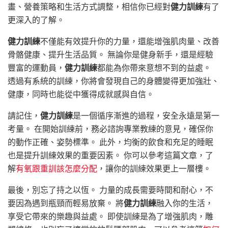
畫、營養策略和生活方式調整，相信你已經對
健力訓練
有了
更深入的了解。
健力訓練
不僅能有效提升你的力量，還能增強肌肉量、改善
骨骼健康、提升生活品質。 無論你是健身新手，還是經驗
豐富的運動員，
健力訓練
都能為你帶來意想不到的益處。
透過有系統的訓練，你將會發現自己的身體變得更加強壯、
健康，同時也能從中獲得成就感與自信。
請記住，
健力訓練
是一個循序漸進的過程，安全永遠是第一
考量。 在開始訓練前，務必諮詢專業教練的意見，確保你
的動作正確、姿勢標準。 此外，均衡的飲食和充足的睡眠
也是提升訓練效果的重要因素。 你可以參考這篇文章，了
解
有氧跟重訓該怎麼分配
，讓你的訓練效果更上一層樓。
最後，別忘了持之以恆。 力量的成長需要時間和耐心，不
要因為遇到瓶頸而輕易放棄。 將
健力訓練
融入你的生活，
享受它帶來的樂趣與益處。 即使訓練是為了增強肌肉，雕