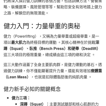
們將深入探討健力訓練的各個方面，包括訓練方法、營養策
略、裝備選擇、風險管理等等，幫助您安全有效地踏上健力
之路，解鎖您的無限潛能。
健力入門：力量舉重的奧秘
健力（Powerlifting），又稱為力量舉重或超級舉重，是一
項以
最大肌力
為終極目標的運動 。其核心精神在於挑戰
深
蹲（Squat）、臥推（Bench Press）和硬舉（Deadlift）
這三大項目的極限重量，總成績由這三項的總和決定 。
這三大動作涵蓋了全身主要肌肉群，是健力運動的基石。透
過健力訓練，你不僅能顯著提升力量，還能有效增加
瘦體重
（Lean Mass）
，也就是扣除體脂肪後的純肌肉量 。
健力新手必知的關鍵概念
健力三項：
深蹲（Squat）：
主要測試腿部和核心肌群的力