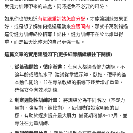
受健力訓練帶來的益處，同時避免不必要的風險。
如果你也想知道
有氧跟重訓該怎麼分配
，才能讓訓練效果更
好，或是想了解如何透過運動來
瘦腰間肉
，那就千萬別錯過
這份健力訓練終極指南！記住，健力訓練不在於比誰舉得
重，而是每天比昨天的自己更強一點。
這篇文章的實用建議如下(更多細節請繼續往下閱讀)
從基礎開始，循序漸進：
任何人都適合健力訓練，不
論年齡或體能水平. 建議從掌握深蹲、臥推、硬舉的基
本動作開始，並在專業教練的指導下逐步增加重量，
確保安全有效地訓練.
制定週期性訓練計畫：
將訓練分為不同階段（基礎力
量期、強度期、巔峰期），每個階段設定明確的目
標，有助於逐步提升最大肌力. 備賽期可抓8~12周，並
專注在力量訓練.