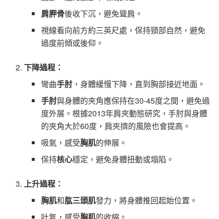
肩胛骨
後收下沉，避免聳肩。
視線看向前方約三英尺處，保持頸部自然，避免
過度前傾或後仰。
下降過程：
彎曲
手肘
，身體緩慢下降，直到胸部接近地面。
手肘
與身體的夾角應保持在30-45度之間，避免過
度外展。根據2013年肩夾動態研究，手肘與身體
的夾角大於60度，肩夾擠的風險也會提高。
吸氣，感受
胸肌
的伸展。
保持
核心
穩定，避免身體扭動或塌陷。
上升過程：
胸肌
和
肱三頭肌
發力，將身體推回起始位置。
吐氣，感受
胸肌
的收縮。