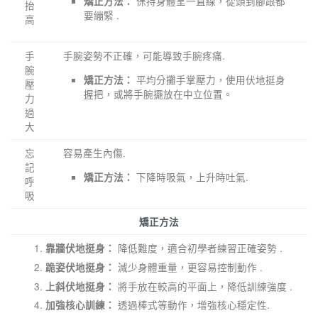
保持身體呈一直線，從頭到腳跟都
矯正方法：
抬
要繃緊 .
高
手
手腕姿勢不正確，可能導致手腕疼痛.
腕
平均分攤手掌壓力，使用伏地挺身
矯正方法：
壓
握把，或將手腕擺放在中立位置。
力
過
大
忘
容易產生內傷.
記
下降時吸氣，上升時吐氣.
矯正方法：
呼
吸
矯正方法
降低難度，適合初學者練習正確姿勢 .
靠牆伏地挺身：
減少身體重量，更容易控制動作 .
跪姿伏地挺身：
將手放在較高的平面上，降低訓練強度 .
上斜伏地挺身：
透過棒式等動作，增強核心穩定性.
加強核心訓練：