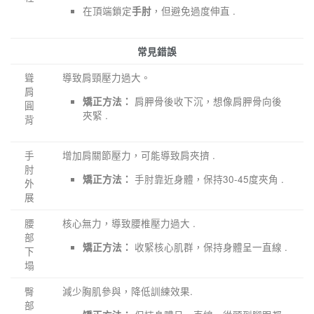
在頂端鎖定
，但避免過度伸直 .
手肘
常見錯誤
聳
導致肩頸壓力過大。
肩
肩胛骨後收下沉，想像肩胛骨向後
矯正方法：
圓
夾緊 .
背
手
增加肩關節壓力，可能導致肩夾擠 .
肘
手肘靠近身體，保持30-45度夾角 .
矯正方法：
外
展
腰
核心無力，導致腰椎壓力過大 .
部
收緊核心肌群，保持身體呈一直線 .
矯正方法：
下
塌
臀
減少胸肌參與，降低訓練效果.
部