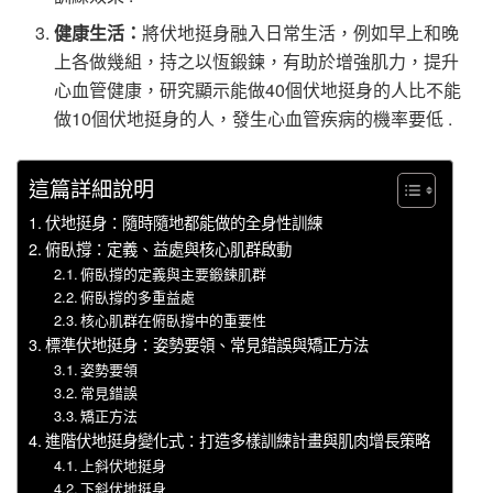
健康生活：
將伏地挺身融入日常生活，例如早上和晚
上各做幾組，持之以恆鍛鍊，有助於增強肌力，提升
心血管健康，研究顯示能做40個伏地挺身的人比不能
做10個伏地挺身的人，發生心血管疾病的機率要低 .
這篇詳細說明
伏地挺身：隨時隨地都能做的全身性訓練
俯臥撐：定義、益處與核心肌群啟動
俯臥撐的定義與主要鍛鍊肌群
俯臥撐的多重益處
核心肌群在俯臥撐中的重要性
標準伏地挺身：姿勢要領、常見錯誤與矯正方法
姿勢要領
常見錯誤
矯正方法
進階伏地挺身變化式：打造多樣訓練計畫與肌肉增長策略
上斜伏地挺身
下斜伏地挺身