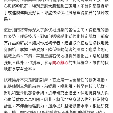
心與軀幹肌群，特別是胸大肌和肱三頭肌。不論你是健身新
手或進階運動愛好者，都能透過伏地挺身獲得顯著的訓練效
果。
這份指南將帶你深入了解伏地挺身的各個面向，從正確的動
作姿勢、呼吸技巧，到如何透過變化式強化特定肌群，都會
有詳盡的解說。如果你是初學者，建議從靠牆或屈膝伏地挺
身開始，掌握正確姿勢，降低運動傷害的風險；進階者則可
挑戰上斜、下斜，甚至是鑽石伏地挺身等變化式，增加訓練
強度。此外，也別忘了參考
向心離心
的訓練概念，讓你的伏
地挺身更有效率。
伏地挺身不只是胸肌訓練，它更是一個全身性的協調運動，
能鍛鍊到三角肌前束、前鋸肌、喙肱肌，甚至連核心肌群、
臀肌和豎脊肌都會參與。近年研究更指出，伏地挺身能力與
心血管健康息息相關。因此，將伏地挺身融入你的日常健身
計畫，不僅能增強肌力，還能提升整體健康水平。根據研究
表示雙手間距超過1.5倍的肩寬反而對胸肌的刺激會下降，