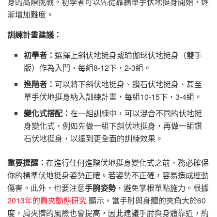
身的高階挑戰。初學者可以先從靠牆單手伏地挺身開始，逐
漸增加難度。
訓練計畫建議：
初學者：
選擇上斜伏地挺身或瑜伽球伏地挺身（雙手
版）作為入門，每組8-12下，2-3組。
進階者：
可以將下斜伏地挺身、鑽石伏地挺身、甚至
單手伏地挺身納入訓練計畫，每組10-15下，3-4組。
變化式搭配：
在一組訓練中，可以混合不同的伏地挺
身變化式，例如先做一組下斜伏地挺身，再做一組鑽
石伏地挺身，以達到更全面的訓練效果。
重要提醒：
在進行任何進階伏地挺身變化式之前，務必確保
你的標準伏地挺身姿勢正確。若姿勢不正確，容易造成運動
傷害。此外，也要注意
手腕姿勢
，避免掌根單點施力。根據
2013年的肩夾動態研究
顯示，當手肘與身體的夾角大於60
度，肩夾擠的風險也會提高，因此建議手肘與身體靠近，約