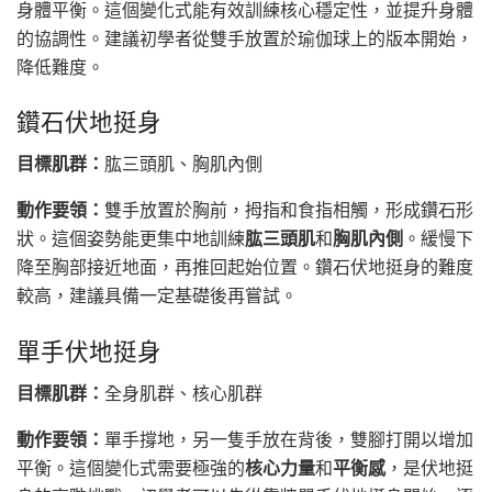
身體平衡。這個變化式能有效訓練核心穩定性，並提升身體
的協調性。建議初學者從雙手放置於瑜伽球上的版本開始，
降低難度。
鑽石伏地挺身
目標肌群：
肱三頭肌、胸肌內側
動作要領：
雙手放置於胸前，拇指和食指相觸，形成鑽石形
狀。這個姿勢能更集中地訓練
肱三頭肌
和
胸肌內側
。緩慢下
降至胸部接近地面，再推回起始位置。鑽石伏地挺身的難度
較高，建議具備一定基礎後再嘗試。
單手伏地挺身
目標肌群：
全身肌群、核心肌群
動作要領：
單手撐地，另一隻手放在背後，雙腳打開以增加
平衡。這個變化式需要極強的
核心力量
和
平衡感
，是伏地挺