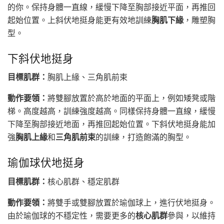
的你。保持身體一直線，緩慢下降至胸部接近平面，再推回
起始位置。上斜伏地挺身能更有效地訓練
胸肌下緣
，雕塑胸
型。
下斜伏地挺身
目標肌群：
胸肌上緣、三角肌前束
動作要領：
將雙腳放置於高於地面的平面上，例如矮凳或階
梯。高度越高，訓練強度越高。同樣保持身體一直線，緩慢
下降至胸部接近地面，再推回起始位置。下斜伏地挺身能加
強
胸肌上緣
和
三角肌前束
的訓練，打造飽滿的胸型。
瑜伽球伏地挺身
目標肌群：
核心肌群、穩定肌群
動作要領：
將雙手或雙腳放置於瑜伽球上，進行伏地挺身。
由於瑜伽球的不穩定性，需要更多的
核心肌群
參與，以維持