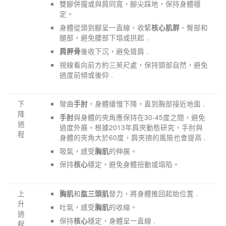
雙腳併攏或與肩同寬，腳尖踩地，保持身體穩
定。
身體從頭到腳呈一直線，收緊
、臀部和
核心肌群
腿部，避免腰部下塌或拱起 .
後收下沉，避免聳肩 .
肩胛骨
視線看向前方約三英尺處，保持頸部自然，避免
過度前傾或後仰 .
下
彎曲
，身體緩慢下降，直到胸部接近地面 .
手肘
降
與身體的夾角應保持在30-45度之間，避免
手肘
過
過度外展。根據2013年肩夾動態研究，手肘與
程
身體的夾角大於60度，肩夾擠的風險也會提高 .
吸氣，感受
的伸展。
胸肌
保持
穩定，避免身體扭動或塌陷。
核心
上
和
發力，將身體推回起始位置 .
胸肌
肱三頭肌
升
吐氣，感受
的收縮。
胸肌
過
保持
穩定，身體呈一直線 .
核心
程