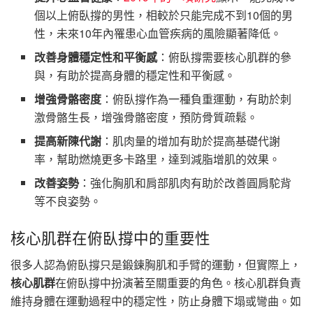
個以上俯臥撐的男性，相較於只能完成不到10個的男
性，未來10年內罹患心血管疾病的風險顯著降低。
改善身體穩定性和平衡感
：俯臥撐需要核心肌群的參
與，有助於提高身體的穩定性和平衡感。
增強骨骼密度
：俯臥撐作為一種負重運動，有助於刺
激骨骼生長，增強骨骼密度，預防骨質疏鬆。
提高新陳代謝
：肌肉量的增加有助於提高基礎代謝
率，幫助燃燒更多卡路里，達到減脂增肌的效果。
改善姿勢
：強化胸肌和肩部肌肉有助於改善圓肩駝背
等不良姿勢。
核心肌群在俯臥撐中的重要性
很多人認為俯臥撐只是鍛鍊胸肌和手臂的運動，但實際上，
核心肌群
在俯臥撐中扮演著至關重要的角色。核心肌群負責
維持身體在運動過程中的穩定性，防止身體下塌或彎曲。如