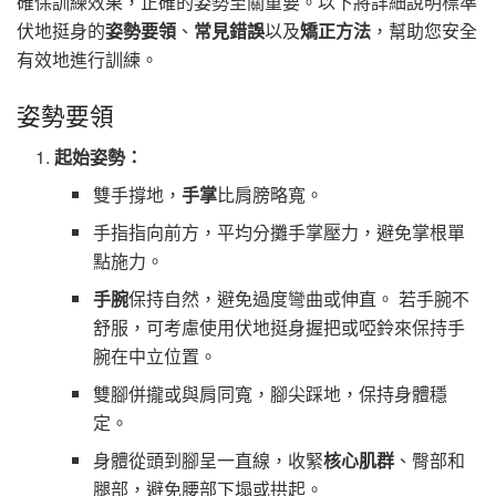
確保訓練效果，正確的姿勢至關重要。以下將詳細說明標準
伏地挺身的
姿勢要領
、
常見錯誤
以及
矯正方法
，幫助您安全
有效地進行訓練。
姿勢要領
起始姿勢：
雙手撐地，
手掌
比肩膀略寬。
手指指向前方，平均分攤手掌壓力，避免掌根單
點施力。
手腕
保持自然，避免過度彎曲或伸直。 若手腕不
舒服，可考慮使用伏地挺身握把或啞鈴來保持手
腕在中立位置。
雙腳併攏或與肩同寬，腳尖踩地，保持身體穩
定。
身體從頭到腳呈一直線，收緊
核心肌群
、臀部和
腿部，避免腰部下塌或拱起。