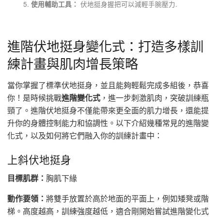
伏地挺身握把可以減輕手腕壓力.
使用輔助工具：
進階伏地挺身變化式：打造多樣訓
練計畫與肌肉增長策略
當你掌握了標準伏地挺身，並且能夠輕鬆完成多組後，恭喜
你！是時候挑戰
進階變化式
，進一步刺激肌肉，突破訓練瓶
頸了。進階伏地挺身不僅能帶來更全面的肌力增長，還能提
升你的身體控制能力和協調性。以下介紹幾種常見的進階變
化式，以及如何將它們融入你的訓練計畫中：
上斜伏地挺身
目標肌群：
胸肌下緣
動作要領：
將雙手放置於高於地面的平面上，例如矮凳或階
梯。高度越高，訓練強度越低，適合剛開始嘗試進階變化式