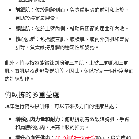
前鋸肌
：位於胸腔側面，負責肩胛骨的前引和上旋，
有助於穩定肩胛骨。
喙肱肌
：位於上臂內側，輔助肩關節的屈曲和內收。
核心肌群
：包括腹直肌、腹橫肌、腹內外斜肌和豎脊
肌等，負責維持身體的穩定性和姿勢。
此外，俯臥撐還能鍛鍊到肩部三角肌、上臂二頭肌和三頭
肌、臀肌以及背部豎脊肌等。因此，俯臥撐是一個非常全面
的訓練動作。
俯臥撐的多重益處
規律進行俯臥撐訓練，可以帶來多方面的健康益處：
增強肌肉力量和耐力
：俯臥撐能有效鍛鍊胸肌、手臂
和肩膀的肌肉，提高上肢的推力。
提升心血管健康
：
2019年的一項研究
顯示，能完成40