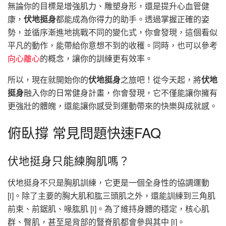
無論你的目標是增強肌力、雕塑身形，還是提升心血管健
康，
伏地挺身
都能成為你得力的助手。透過掌握正確的姿
勢，並循序漸進地挑戰不同的變化式，你會發現，這個看似
平凡的動作，能帶給你意想不到的收穫。同時，也可以參考
向心離心
的概念，讓你的訓練更有效率。
所以，現在就開始你的
伏地挺身
之旅吧！從今天起，將
伏地
挺身
融入你的日常健身計畫，你會發現，它不僅能讓你擁有
更強壯的體魄，還能讓你感受到運動帶來的快樂與成就感。
俯臥撐 常見問題快速FAQ
伏地挺身只能練胸肌嗎？
伏地挺身不只是胸肌訓練，它更是一個全身性的協調運動
[i]。除了主要的胸大肌和肱三頭肌之外，還能訓練到三角肌
前束、前鋸肌、喙肱肌 [i]。為了維持身體的穩定，核心肌
群、臀肌，甚至是背部的豎脊肌都會參與其中 [i]。