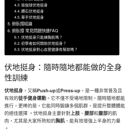
瑜伽球伏地挺身
鑽石伏地挺身
單手伏地挺身
俯臥撐結論
俯臥撐 常見問題快速FAQ
伏地挺身只能練胸肌嗎？
初學者如何開始伏地挺身？
伏地挺身對心血管健康有幫助嗎？
伏地挺身：隨時隨地都能做的全身
性訓練
伏地挺身
，又稱
Push-up
或
Press-up
，是一種非常普及且
有效的
徒手健身運動
。它不僅不受場地限制，隨時隨地都能
進行，更棒的是，它能同時鍛鍊多個肌群，是提升整體體能
的絕佳選擇 。伏地挺身主要針對
上肢
、
腰部
和
腹部
的肌
肉，尤其是大家所熟知的
胸肌
，能有效增強上半身的力量
。