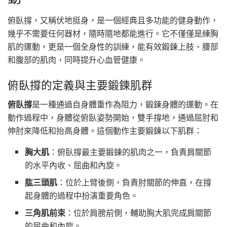
俯臥撐，又稱伏地挺身，是一個經典且多功能的健身動作，
幾乎不需要任何器材，隨時隨地都能進行。它不僅僅是練胸
肌的運動，更是一個全身性的訓練，能有效鍛鍊上肢、腰部
和腹部的肌肉，同時提升心血管健康。
俯臥撐的定義與主要鍛鍊肌群
俯臥撐
是一種通過自身體重作為阻力，鍛鍊身體的運動。在
動作過程中，身體從俯臥姿勢開始，雙手撐地，通過屈肘和
伸肘來降低和抬高身體。這個動作主要鍛鍊以下肌群：
胸大肌
：俯臥撐最主要鍛鍊的肌肉之一，負責肩關節
的水平內收、屈曲和內旋。
肱三頭肌
：位於上臂後側，負責肘關節的伸直，在撐
起身體的過程中扮演重要角色。
三角肌前束
：位於肩膀前側，輔助胸大肌完成肩關節
的屈曲和內旋。