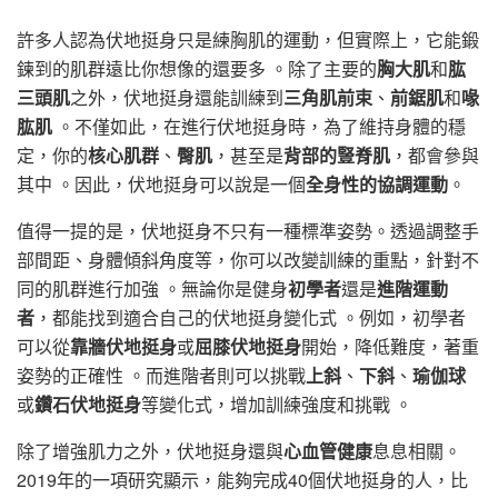
許多人認為伏地挺身只是練胸肌的運動，但實際上，它能鍛
鍊到的肌群遠比你想像的還要多 。除了主要的
胸大肌
和
肱
三頭肌
之外，伏地挺身還能訓練到
三角肌前束
、
前鋸肌
和
喙
肱肌
。不僅如此，在進行伏地挺身時，為了維持身體的穩
定，你的
核心肌群
、
臀肌
，甚至是
背部的豎脊肌
，都會參與
其中 。因此，伏地挺身可以說是一個
全身性的協調運動
。
值得一提的是，伏地挺身不只有一種標準姿勢。透過調整手
部間距、身體傾斜角度等，你可以改變訓練的重點，針對不
同的肌群進行加強 。無論你是健身
初學者
還是
進階運動
者
，都能找到適合自己的伏地挺身變化式 。例如，初學者
可以從
靠牆伏地挺身
或
屈膝伏地挺身
開始，降低難度，著重
姿勢的正確性 。而進階者則可以挑戰
上斜
、
下斜
、
瑜伽球
或
鑽石伏地挺身
等變化式，增加訓練強度和挑戰 。
除了增強肌力之外，伏地挺身還與
心血管健康
息息相關。
2019年的一項研究顯示，能夠完成40個伏地挺身的人，比