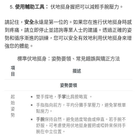
使用輔助工具：
伏地挺身握把可以減輕手腕壓力。
請記住，
安全
永遠是第一位的。如果您在進行伏地挺身時感
到疼痛，請立即停止並諮詢專業人士的建議。透過正確的姿
勢和循序漸進的訓練，您可以安全有效地利用伏地挺身來增
強您的體能。
標準伏地挺身：姿勢要領、常見錯誤與矯正方法
項
描述
目
姿勢要領
起
雙手撐地，
比肩膀略寬 。
手掌
始
手指指向前方，平均分攤手掌壓力，避免掌根單
姿
點施力。
勢
保持自然，避免過度彎曲或伸直。若手腕不
手腕
舒服，可考慮使用伏地挺身握把或啞鈴來保持手
腕在中立位置。