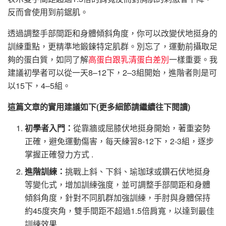
反而會使用到前鋸肌。
透過調整手部間距和身體傾斜角度，你可以改變伏地挺身的
訓練重點，更精準地鍛鍊特定肌群。別忘了，運動前攝取足
夠的蛋白質，如同了解
高蛋白跟乳清蛋白差別
一樣重要。我
建議初學者可以從一天8–12下，2–3組開始，進階者則是可
以15下，4–5組。
這篇文章的實用建議如下(更多細節請繼續往下閱讀)
初學者入門：
從靠牆或屈膝伏地挺身開始，著重姿勢
正確，避免運動傷害，每天練習8-12下，2-3組，逐步
掌握正確發力方式 .
進階訓練：
挑戰上斜、下斜、瑜珈球或鑽石伏地挺身
等變化式，增加訓練強度，並可調整手部間距和身體
傾斜角度，針對不同肌群加強訓練，手肘與身體保持
約45度夾角，雙手間距不超過1.5倍肩寬，以達到最佳
訓練效果 .