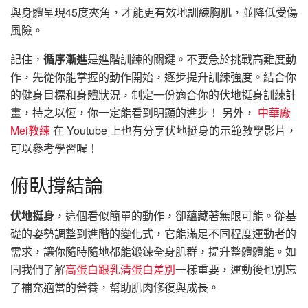
與身體呈現45度夾角，才能更有效地訓練胸肌，並降低受傷
風險。
記住，
循序漸進
是進階訓練的關鍵。不要急於挑戰高難度動
作，先從你能掌握的動作開始，逐步提升訓練強度。結合你
的健身目標和身體狀況，制定一份適合你的伏地挺身訓練計
畫，持之以恆，你一定能看到明顯的進步！ 另外，
中華廠
Mei教練
在 Youtube 上也有分享伏地挺身的示範教學影片，
可以參考學習喔！
俯臥撐結論
伏地挺身
，這個看似簡單的動作，卻蘊藏著無限可能。從基
礎的姿勢調整到進階的變化式，它能滿足不同程度運動者的
需求，讓你隨時隨地都能鍛鍊全身肌群，提升整體體能。如
同我們了解
高蛋白跟乳清蛋白差別
一樣重要，運動後也別忘
了補充適當的營養，幫助肌肉修復與成長。