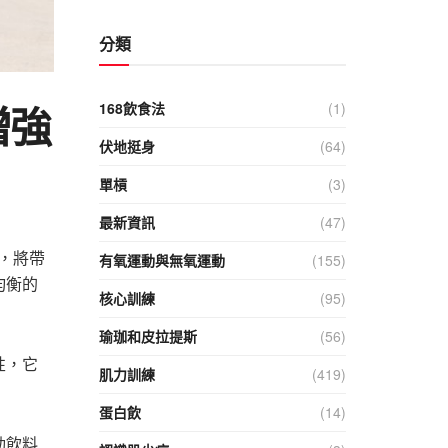
分類
增強
168飲食法
(1)
伏地挺身
(64)
單槓
(3)
最新資訊
(47)
單，將帶
有氧運動與無氧運動
(155)
均衡的
核心訓練
(95)
瑜珈和皮拉提斯
(56)
性，它
肌力訓練
(419)
蛋白飲
(14)
動飲料