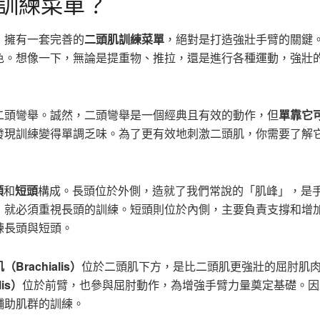
訓練菜單？
，擁有一套完善的
二頭肌訓練菜單
，絕對是打造強壯手臂的關鍵
色。想像一下，無論是提重物、推拉，還是進行各種運動，強壯
二頭彎舉。誠然，二頭彎舉是一個經典且有效的動作，但
單靠它
發現訓練變得單調乏味。為了更有效地刺激二頭肌，你需要了解
頭
和
短頭
構成。長頭位於外側，造就了我們常說的「肌峰」，是
，就必須重視長頭的訓練。短頭則位於內側，主要負責支撐和增
練長頭與短頭。
Brachialis）
位於二頭肌下方，是比二頭肌更強壯的屈肘肌
lis）
位於前臂，也參與屈肘動作，為增強手臂力量奠定基礎。因
輔助肌群的訓練。