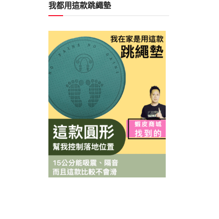
我都用這款跳繩墊