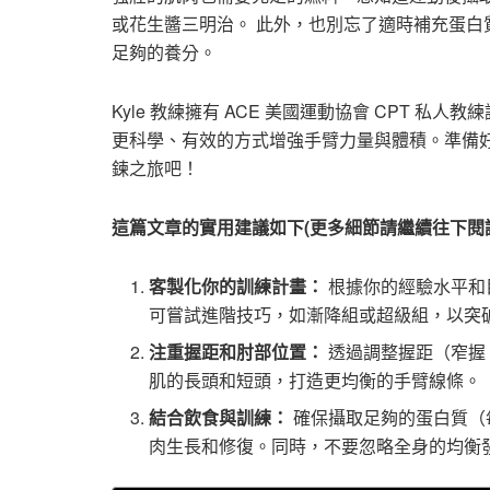
或花生醬三明治。 此外，也別忘了適時補充蛋白
足夠的養分。
Kyle 教練擁有 ACE 美國運動協會 CPT
更科學、有效的方式增強手臂力量與體積。準備
鍊之旅吧！
這篇文章的實用建議如下(更多細節請繼續往下閱
客製化你的訓練計畫：
根據你的經驗水平和
可嘗試進階技巧，如漸降組或超級組，以突
注重握距和肘部位置：
透過調整握距（窄握
肌的長頭和短頭，打造更均衡的手臂線條。
結合飲食與訓練：
確保攝取足夠的蛋白質（每公
肉生長和修復。同時，不要忽略全身的均衡