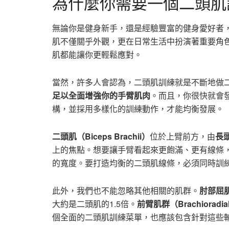
為什麼你需要一個二頭肌
無論你是健身新手，還是經驗豐富的健身愛好者
肌不僅關乎外觀，更在日常生活中扮演著重要角
肌都能讓你更輕鬆應對。
當然，許多人會認為，二頭肌訓練就是不斷地做
足以全面增強你的手臂肌肉
。而且，你很快就會
構，並採用多樣化的訓練動作，才能均衡發展。
二頭肌（Biceps Brachii）
位於上臂前方，由
長
上的焦點。想要讓手臂看起來更飽滿、更有線條
的寬度。要打造均衡的二頭肌線條，必須同時訓
此外，我們也不能忽略其他相關的肌群。
肘部屈肌（
大約是二頭肌的1.5倍。
前臂肌群（Brachioradia
個全面的二頭肌訓練菜單，也應該包含針對這些