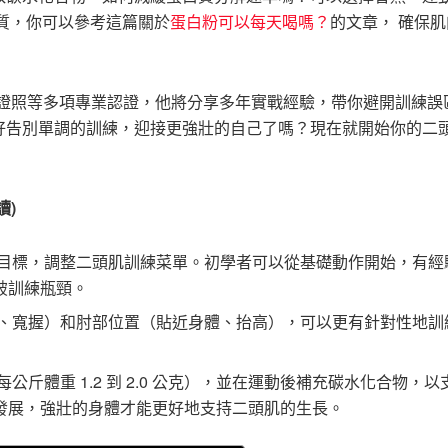
質，你可以參考這篇關於
蛋白粉可以每天喝嗎？
的文章， 確保
 私人教練證照等多項專業認證，他將分享多年實戰經驗，帶你避開訓練
好告別單調的訓練，迎接更強壯的自己了嗎？現在就開始你的二
讀)
目標，調整二頭肌訓練菜單。初學者可以從基礎動作開始，有經
破訓練瓶頸。
、寬握）和肘部位置（貼近身體、抬高），可以更有針對性地訓
斤體重 1.2 到 2.0 公克），並在運動後補充碳水化合物，以
發展，強壯的身體才能更好地支持二頭肌的生長。