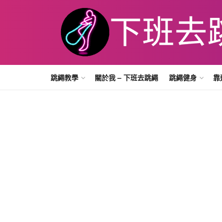
跳繩教學
關於我 – 下班去跳繩
跳繩健身
靠