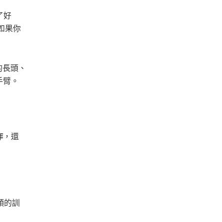
了好
如果你
的長頭、
手臂。
作
，還
頭的訓