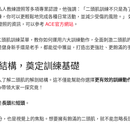
PT私人教練證照等多項專業認證，他強調：「二頭肌訓練不只是為
練，你可以更輕鬆地完成各種日常活動，並減少受傷的風險。」 
練證照的資訊，可以參考
ACE官方網站
。
的二頭肌訓練菜單，教你如何運用六大訓練動作，全面刺激二頭肌
是健身新手還是老手，都能從中獲益，打造出更強壯、更飽滿的
結構，奠定訓練基礎
入了解二頭肌的解剖結構。這不僅能幫助你選擇
更有效的訓練動
le帶領大家一探究竟！
是
長頭
和
短頭
。
分，也是視覺上的焦點。想要擁有飽滿的二頭肌，就不能忽略長