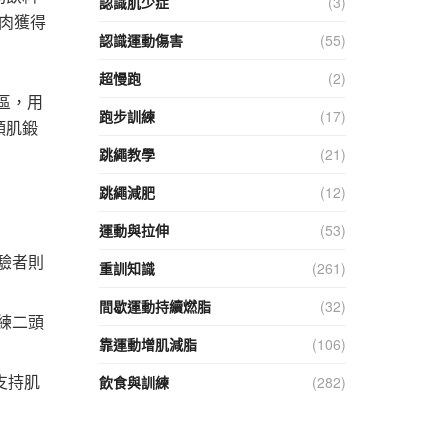
認識肌少症
(3)
肌肉獲得
認識運動傷害
(55)
超慢跑
(2)
誤區，用
跑步訓練
(17)
頭肌鍛
跳繩教學
(21)
跳繩減肥
(12)
運動與拉伸
(53)
驗者則
重訓知識
(261)
間歇運動持續燃脂
(32)
練二頭
靠運動增肌減脂
(106)
支持肌
飲食與訓練
(282)