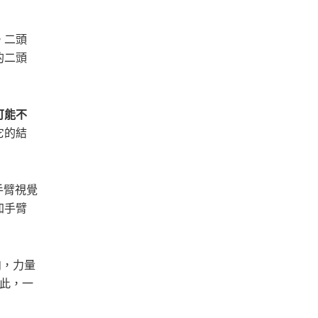
。二頭
的二頭
可能不
它的結
手臂視覺
加手臂
肉，力量
此，一