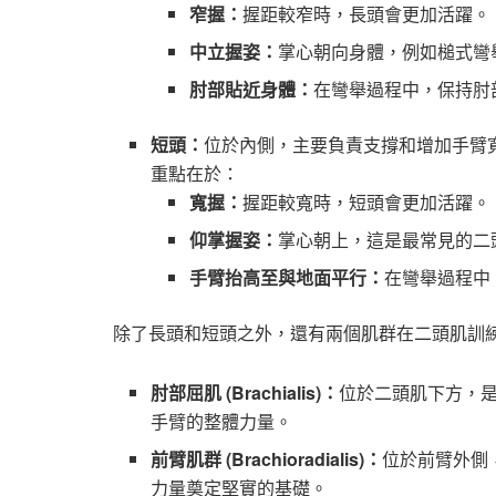
窄握：
握距較窄時，長頭會更加活躍。
中立握姿：
掌心朝向身體，例如槌式彎
肘部貼近身體：
在彎舉過程中，保持肘
短頭：
位於內側，主要負責支撐和增加手臂
重點在於：
寬握：
握距較寬時，短頭會更加活躍。
仰掌握姿：
掌心朝上，這是最常見的二
手臂抬高至與地面平行：
在彎舉過程中
除了長頭和短頭之外，還有兩個肌群在二頭肌訓
肘部屈肌 (Brachialis)：
位於二頭肌下方，是
手臂的整體力量。
前臂肌群 (Brachioradialis)：
位於前臂外側
力量奠定堅實的基礎。