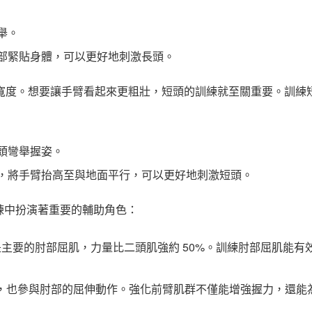
舉。
部緊貼身體，可以更好地刺激長頭。
寬度。想要讓手臂看起來更粗壯，短頭的訓練就至關重要。訓練
頭彎舉握姿。
，將手臂抬高至與地面平行，可以更好地刺激短頭。
練中扮演著重要的輔助角色：
主要的肘部屈肌，力量比二頭肌強約 50%。訓練肘部屈肌能有
，也參與肘部的屈伸動作。強化前臂肌群不僅能增強握力，還能