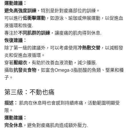
運動建議：
避免高強度訓練
，特別是針對痠痛部位的訓練。
可以進行
低衝擊運動
，如游泳、瑜珈或伸展運動，以促進血
液循環和恢復.
專注於
不同肌群的訓練
，讓痠痛的肌肉得到休息.
恢復建議：
除了第一級的建議外，可以考慮使用
冷熱敷交替
，以減輕發
炎和促進血液循環。
穿著
壓縮衣
，有助於改善血液流動，減少腫脹.
攝取
抗發炎食物
，如富含Omega-3脂肪酸的魚類、堅果和種
子。
第三級：不動也痛
描述：
肌肉在休息時也會感到持續疼痛，活動範圍明顯受
限。
運動建議：
完全休息
，避免對痠痛肌肉造成額外壓力.