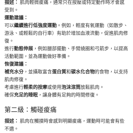
描述：
肌肉輕微痠痛，通常只在按壓或特定動作時才會感
受到。
運動建議：
可以
繼續進行低強度運動
。例如，輕度有氧運動（如散步、
游泳、或輕鬆的自行車）有助於增加血液流動，促進肌肉修
復。
進行
動態伸展
，例如腿部擺動、手臂繞圈和弓箭步，以提高
活動範圍，並為運動做好準備。
恢復建議：
補充水分
，並攝取富含
蛋白質
和
碳水化合物
的食物，以支持
肌肉修復。
考慮進行
輕柔的按摩
或使用
泡沫滾筒
放鬆肌肉。
確保
充足的睡眠
，讓身體有足夠的時間修復。
第二級：觸碰痠痛
描述：
肌肉在觸摸時會感到明顯痠痛，運動時可能會有些
不適。