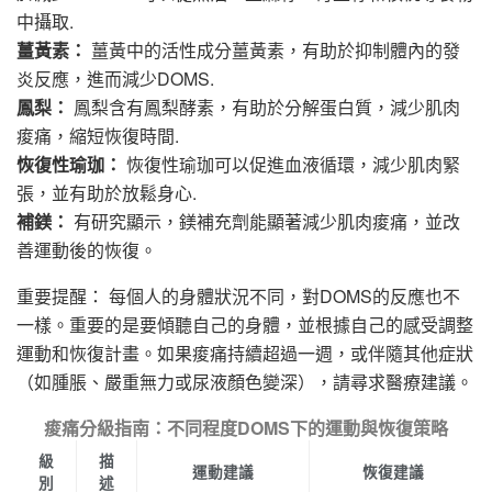
中攝取.
薑黃素：
薑黃中的活性成分薑黃素，有助於抑制體內的發
炎反應，進而減少DOMS.
鳳梨：
鳳梨含有鳳梨酵素，有助於分解蛋白質，減少肌肉
痠痛，縮短恢復時間.
恢復性瑜珈：
恢復性瑜珈可以促進血液循環，減少肌肉緊
張，並有助於放鬆身心.
補鎂：
有研究顯示，鎂補充劑能顯著減少肌肉痠痛，並改
善運動後的恢復。
重要提醒： 每個人的身體狀況不同，對DOMS的反應也不
一樣。重要的是要傾聽自己的身體，並根據自己的感受調整
運動和恢復計畫。如果痠痛持續超過一週，或伴隨其他症狀
（如腫脹、嚴重無力或尿液顏色變深），請尋求醫療建議。
痠痛分級指南：不同程度DOMS下的運動與恢復策略
級
描
運動建議
恢復建議
別
述