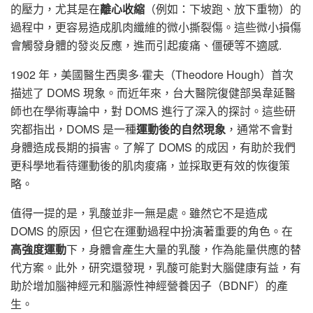
的壓力，尤其是在
離心收縮
（例如：下坡跑、放下重物）的
過程中，更容易造成肌肉纖維的微小撕裂傷。這些微小損傷
會觸發身體的發炎反應，進而引起痠痛、僵硬等不適感.
1902 年，美國醫生西奧多·霍夫（Theodore Hough）首次
描述了 DOMS 現象。而近年來，台大醫院復健部吳韋延醫
師也在學術專論中，對 DOMS 進行了深入的探討。這些研
究都指出，DOMS 是一種
運動後的自然現象
，通常不會對
身體造成長期的損害。了解了 DOMS 的成因，有助於我們
更科學地看待運動後的肌肉痠痛，並採取更有效的恢復策
略。
值得一提的是，乳酸並非一無是處。雖然它不是造成
DOMS 的原因，但它在運動過程中扮演著重要的角色。在
高強度運動
下，身體會產生大量的乳酸，作為能量供應的替
代方案。此外，研究還發現，乳酸可能對大腦健康有益，有
助於增加腦神經元和腦源性神經營養因子（BDNF）的產
生。