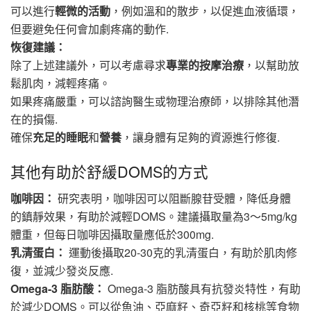
可以進行
輕微的活動
，例如溫和的散步，以促進血液循環，
但要避免任何會加劇疼痛的動作.
恢復建議：
除了上述建議外，可以考慮尋求
專業的按摩治療
，以幫助放
鬆肌肉，減輕疼痛。
如果疼痛嚴重，可以諮詢醫生或物理治療師，以排除其他潛
在的損傷.
確保
充足的睡眠
和
營養
，讓身體有足夠的資源進行修復.
其他有助於舒緩DOMS的方式
咖啡因：
研究表明，咖啡因可以阻斷腺苷受體，降低身體
的鎮靜效果，有助於減輕DOMS。建議攝取量為3～5mg/kg
體重，但每日咖啡因攝取量應低於300mg.
乳清蛋白：
運動後攝取20-30克的乳清蛋白，有助於肌肉修
復，並減少發炎反應.
Omega-3 脂肪酸：
Omega-3 脂肪酸具有抗發炎特性，有助
於減少DOMS。可以從魚油、亞麻籽、奇亞籽和核桃等食物