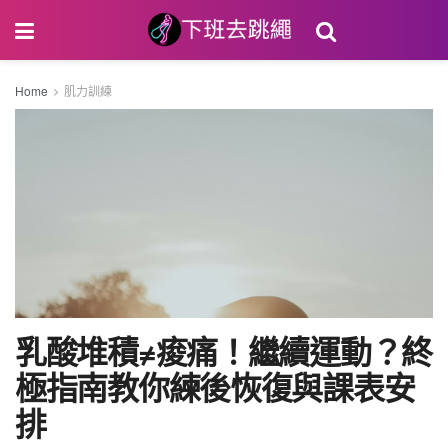
Home
肌力訓練
乳酸堆積≠痠痛！繼續運動？終
極指南教你練後恢復與課表安
排