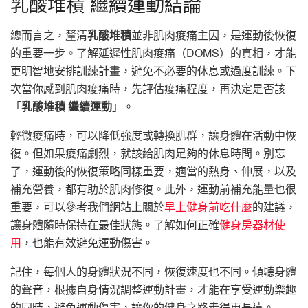
乳酸堆積 繼續運動結論
總而言之，釐清
乳酸堆積
並非肌肉痠痛主因，是運動後恢復
的重要一步。了解延遲性肌肉痠痛（DOMS）的真相，才能
更明智地安排訓練計畫，避免不必要的休息或過度訓練。下
次當你感到肌肉痠痛時，先評估痠痛程度，再決定是否該
「
乳酸堆積 繼續運動
」。
輕微痠痛時，可以降低強度或轉換肌群，讓身體在活動中恢
復。但如果痠痛劇烈，就該給肌肉足夠的休息時間。別忘
了，運動後的恢復策略同樣重要，適當的熱身、伸展，以及
補充營養，都有助於肌肉修復。此外，運動前補充能量也很
重要，可以參考我們網站上關於
早上健身前吃什麼
的建議，
讓身體隨時保持在最佳狀態。了解如何正確
健身房器材使
用
，也能有效避免運動傷害。
記住，每個人的身體狀況不同，恢復速度也不同。傾聽身體
的聲音，根據自身情況調整運動計畫，才能在享受運動樂趣
的同時，避免運動傷害，讓你的健身之路走得更長遠。