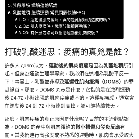
乳酸堆積 繼續運動結論
乳酸堆積 繼續運動 常見問題快速FAQ
Q1: 運動後肌肉痠痛，真的是乳酸堆積造成的嗎？
Q2: 肌肉痠痛時，我應該繼續運動嗎？
Q3: 有什麼方法可以幫助運動後肌肉恢復？
打破乳酸迷思：痠痛的真兇是誰？
許多人 долго认为，
運動後的肌肉痠痛
是因為
乳酸堆積
所引
起。但身為運動生理學專家，我必須在這裡為乳酸平反一
下！事實上，乳酸並非導致
延遲性肌肉痠痛（DOMS）
的罪
魁禍首。那麼，DOMS 究竟是什麼？它指的是在激烈運動
後 24-72 小時出現的肌肉痠痛或不適。這種痠痛感，通常會
在運動後 24 到 72 小時達到高峰，並可能持續數天。
那麼，肌肉痠痛的真正原因是什麼呢？目前的主流觀點認
為，DOMS 的產生與肌肉纖維的
微小損傷
和
發炎反應
有
關。當我們進行高強度或不熟悉的運動時，肌肉會承受較大