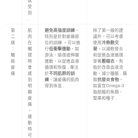
感
受
到
.
第
肌
，
除了第一級的建
避免高強度訓練
二
肉
特別是針對痠痛部
議外，可以考慮
級
在
位的訓練 。可以進
使用
冷熱敷交
：
觸
行
，如
，以減輕發炎
低衝擊運動
替
觸
摸
游泳、瑜珈或伸展
和促進血液循環 .
碰
時
運動，以促進血液
穿著
，有
壓縮衣
痠
會
循環和恢復 . 專注
助於改善血液流
痛
感
於
動，減少腫脹 . 攝
不同肌群的訓
到
，讓痠痛的肌肉
取
，
練
抗發炎食物
明
得到休息 .
如富含Omega-3
顯
脂肪酸的魚類、
痠
堅果和種子 .
痛
，
運
動
時
可