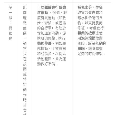
第
肌
可以
，並攝
繼續進行低強
補充水分
一
肉
。例如，輕
取富含
和
度運動
蛋白質
級
輕
度有氧運動（如散
的食
碳水化合物
：
微
步、游泳、或輕鬆
物，以支持肌肉
微
痠
的自行車）有助於
修復 。考慮進行
痠
痛
增加血液流動，促
或使
輕柔的按摩
痛
，
進肌肉修復 . 進行
用
放鬆
泡沫滾筒
通
，例如腿
肌肉 . 確保
動態伸展
充足的
常
部擺動、手臂繞圈
，讓身體有
睡眠
只
和弓箭步，以提高
足夠的時間修復 .
在
活動範圍，並為運
按
動做好準備 .
壓
或
特
定
動
作
時
才
會