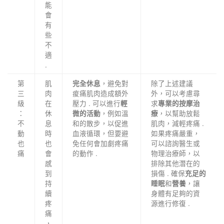
能
會
有
些
不
適
.
第
肌
，避免對
除了上述建議
完全休息
三
肉
痠痛肌肉造成額外
外，可以考慮尋
級
在
壓力 . 可以進行
求
輕
專業的按摩治
：
休
，例如溫
，以幫助放鬆
微的活動
療
不
息
和的散步，以促進
肌肉，減輕疼痛 .
動
時
血液循環，但要避
如果疼痛嚴重，
也
也
免任何會加劇疼痛
可以諮詢醫生或
痛
會
的動作 .
物理治療師，以
感
排除其他潛在的
到
損傷 . 確保
充足的
持
和
，讓
睡眠
營養
續
身體有足夠的資
疼
源進行修復 .
痛
，