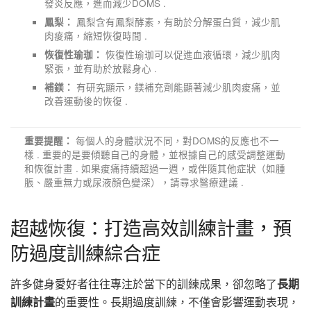
發炎反應，進而減少DOMS .
鳳梨含有鳳梨酵素，有助於分解蛋白質，減少肌
鳳梨：
肉痠痛，縮短恢復時間 .
恢復性瑜珈可以促進血液循環，減少肌肉
恢復性瑜珈：
緊張，並有助於放鬆身心 .
有研究顯示，鎂補充劑能顯著減少肌肉痠痛，並
補鎂：
改善運動後的恢復 .
每個人的身體狀況不同，對DOMS的反應也不一
重要提醒：
樣 . 重要的是要傾聽自己的身體，並根據自己的感受調整運動
和恢復計畫 . 如果痠痛持續超過一週，或伴隨其他症狀（如腫
脹、嚴重無力或尿液顏色變深），請尋求醫療建議 .
超越恢復：打造高效訓練計畫，預
防過度訓練綜合症
許多健身愛好者往往專注於當下的訓練成果，卻忽略了
長期
訓練計畫
的重要性。長期過度訓練，不僅會影響運動表現，