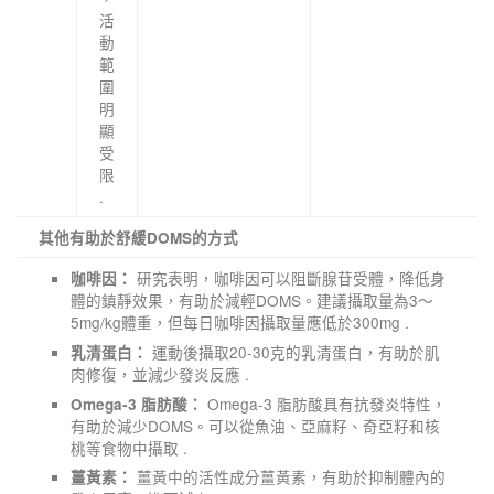
活
動
範
圍
明
顯
受
限
.
其他有助於舒緩DOMS的方式
研究表明，咖啡因可以阻斷腺苷受體，降低身
咖啡因：
體的鎮靜效果，有助於減輕DOMS。建議攝取量為3～
5mg/kg體重，但每日咖啡因攝取量應低於300mg .
運動後攝取20-30克的乳清蛋白，有助於肌
乳清蛋白：
肉修復，並減少發炎反應 .
Omega-3 脂肪酸具有抗發炎特性，
Omega-3 脂肪酸：
有助於減少DOMS。可以從魚油、亞麻籽、奇亞籽和核
桃等食物中攝取 .
薑黃中的活性成分薑黃素，有助於抑制體內的
薑黃素：