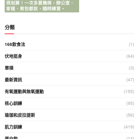
分類
168飲食法
(1)
伏地挺身
(64)
單槓
(3)
最新資訊
(47)
有氧運動與無氧運動
(155)
核心訓練
(95)
瑜珈和皮拉提斯
(56)
肌力訓練
(419)
蛋白飲
(14)