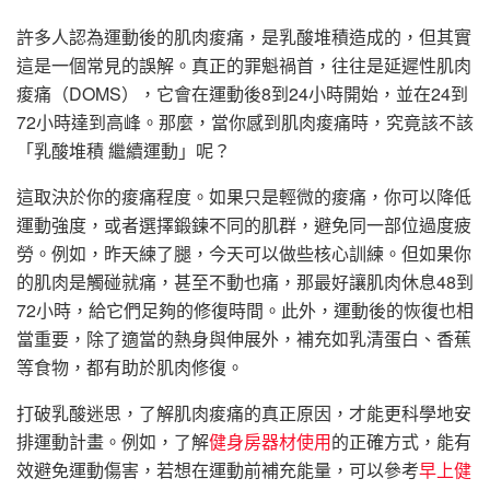
許多人認為運動後的肌肉痠痛，是乳酸堆積造成的，但其實
這是一個常見的誤解。真正的罪魁禍首，往往是延遲性肌肉
痠痛（DOMS），它會在運動後8到24小時開始，並在24到
72小時達到高峰。那麼，當你感到肌肉痠痛時，究竟該不該
「乳酸堆積 繼續運動」呢？
這取決於你的痠痛程度。如果只是輕微的痠痛，你可以降低
運動強度，或者選擇鍛鍊不同的肌群，避免同一部位過度疲
勞。例如，昨天練了腿，今天可以做些核心訓練。但如果你
的肌肉是觸碰就痛，甚至不動也痛，那最好讓肌肉休息48到
72小時，給它們足夠的修復時間。此外，運動後的恢復也相
當重要，除了適當的熱身與伸展外，補充如乳清蛋白、香蕉
等食物，都有助於肌肉修復。
打破乳酸迷思，了解肌肉痠痛的真正原因，才能更科學地安
排運動計畫。例如，了解
健身房器材使用
的正確方式，能有
效避免運動傷害，若想在運動前補充能量，可以參考
早上健