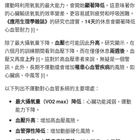
運動時利用氧氣的最大能力，會開始
顯著降低
。這意味著你
的心臟輸送氧氣的效率變差，更容易感到疲勞和呼吸困難。
《應用生理學雜誌》
的研究也證實，
14天
的休息會顯著降低
心血管耐力 [i]。
除了最大攝氧量下降，
血壓
也可能因此
升高
。研究顯示，在
六個月的訓練期間看到血壓下降，而在僅僅休息
兩週後
，血
壓又再度
上升
[i]。這對於高血壓患者來說，無疑是一個警
訊。此外，長期不運動還會增加
罹患心血管疾病
的風險，如
心臟病、中風等 [i]。
以下列出不運動對心血管系統的主要壞處：
最大攝氧量（VO2 max）降低
：心臟功能減弱，運動
能力下降。
血壓升高
：增加高血壓風險。
血管彈性降低
：增加動脈硬化風險。