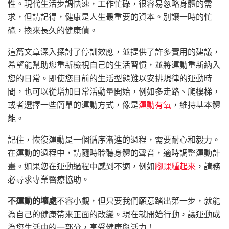
性。現代生活步調快速，工作忙碌，很容易忽略身體的需
求，但請記得，健康是人生最重要的資本。別讓一時的忙
碌，換來長久的健康債。
這篇文章深入探討了停訓效應，並提供了許多實用的建議，
希望能幫助您重新檢視自己的生活習慣，並將運動重新納入
您的日常。即使您目前的生活型態難以安排規律的運動時
間，也可以從增加日常活動量開始，例如多走路、爬樓梯，
或者選擇一些簡單的運動方式，像是
運動有氧
，維持基本體
能。
記住，恢復運動是一個循序漸進的過程，需要耐心和毅力。
在運動的過程中，請隨時聆聽身體的聲音，適時調整運動計
畫。如果您在運動過程中感到不適，例如
腳踝腫起來
，請務
必尋求專業醫療協助。
不運動的壞處
不容小覷，但只要我們願意踏出第一步，就能
為自己的健康帶來正面的改變。現在就開始行動，讓運動成
為您生活中的一部分，享受健康與活力！