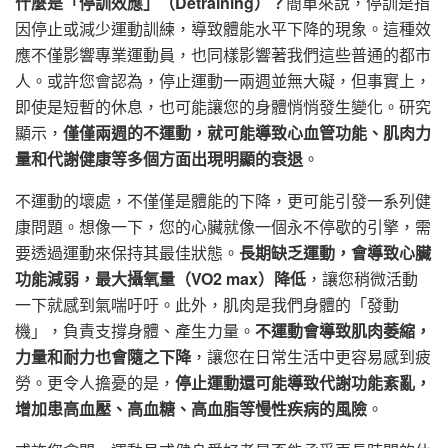
什麼是「停訓效應」（Detraining）？
簡單來說，停訓是指
因停止或減少運動訓練，導致體能水平下降的現象。這種效
應不僅影響專業運動員，也同樣影響著我們這些普通的都市
人。或許您會認為，停止運動一兩週並無大礙，但事實上，
即使是短暫的休息，也可能讓您的身體悄悄發生變化。研究
顯示，
僅僅兩週的不運動，就可能導致心血管功能、肌肉力
量和代謝健康等多個方面出現明顯的衰退
。
不運動的壞處，不僅僅是體能的下降，更可能引發一系列健
康問題。想像一下，您的心臟就像一個永不停歇的引擎，需
要透過運動來保持其最佳狀態。
長期缺乏運動，會導致心臟
功能減弱，最大攝氧量（VO2 max）降低
，讓您稍微活動
一下就感到氣喘吁吁。此外，肌肉是我們身體的「發動
機」，負責支撐身體、產生力量。
不運動會導致肌肉萎縮，
力量和耐力也會隨之下降
，讓您在日常生活中更容易感到疲
勞。更令人擔憂的是，
停止運動還可能導致代謝功能紊亂，
增加患高血壓、高血糖、高血脂等慢性疾病的風險
。