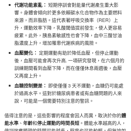
代謝功能紊亂：
短期停訓會對能量代謝產生重大影
響。身體會傾向於更多依賴碳水化合物作為主要燃料
來源，而非脂肪。這代表著呼吸交換率（RER）上
升，運動效率下降，乳酸閾值提前發生，使人更容易
疲累。此外，胰島素敏感性也會下降，血中三酸甘油
脂濃度上升，增加罹患代謝疾病的風險。
血壓變化：
定期運動有助於降低血壓，但停止運動
後，血壓可能會再次升高. 一項研究發現，在六個月的
訓練期間看到血壓下降，而在僅僅休息兩週後，血壓
又再度上升。
血糖控制變差：
即使僅僅 3 天不運動，血糖仍可能處
於過高水平。這對於糖尿病患者或有血糖問題的人來
說，可能是一個需要特別注意的警訊。
值得注意的是，這些影響的程度會因人而異，取決於你的
體
能水準
、
年齡
和
停止運動的時間長短
。體能水準越高的人，
停訓效應顯現的時間可能越長，程度也可能較輕。但無論如