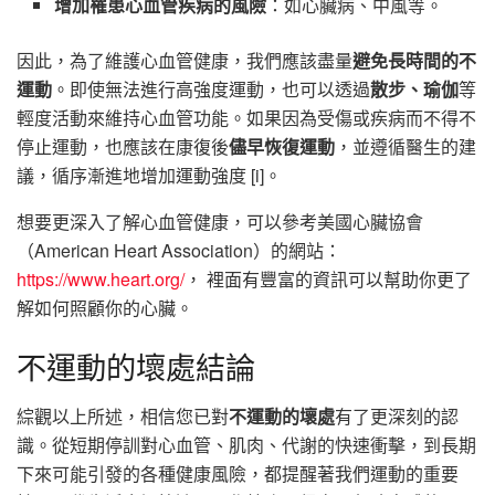
增加罹患心血管疾病的風險
：如心臟病、中風等。
因此，為了維護心血管健康，我們應該盡量
避免長時間的不
運動
。即使無法進行高強度運動，也可以透過
散步、瑜伽
等
輕度活動來維持心血管功能。如果因為受傷或疾病而不得不
停止運動，也應該在康復後
儘早恢復運動
，並遵循醫生的建
議，循序漸進地增加運動強度 [i]。
想要更深入了解心血管健康，可以參考美國心臟協會
（American Heart Association）的網站：
https://www.heart.org/
， 裡面有豐富的資訊可以幫助你更了
解如何照顧你的心臟。
不運動的壞處結論
綜觀以上所述，相信您已對
不運動的壞處
有了更深刻的認
識。從短期停訓對心血管、肌肉、代謝的快速衝擊，到長期
下來可能引發的各種健康風險，都提醒著我們運動的重要