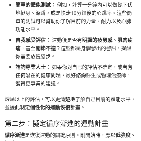
簡單的體能測試：
例如，計算一分鐘內可以做幾下伏
地挺身、深蹲，或是快走10分鐘後的心跳率。這些簡
單的測試可以幫助你了解目前的力量、耐力以及心肺
功能水平。
自我感受評估：
運動後是否有
明顯的疲勞感
、
肌肉痠
痛
，甚至
關節不適
？這些都是身體發出的警訊，提醒
你需要放慢腳步。
諮詢專業人士：
如果你對自己的評估不確定，或者有
任何潛在的健康問題，最好諮詢醫生或物理治療師，
獲得更專業的建議。
透過以上的評估，可以更清楚地了解自己目前的體能水平，
並據此制定
個性化的運動恢復計畫
。
第二步：擬定循序漸進的運動計畫
循序漸進
是恢復運動的關鍵原則。剛開始時，應以
低強度、