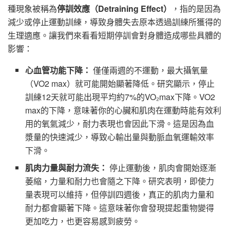
種現象被稱為
停訓效應（Detraining Effect）
，指的是因為
減少或停止運動訓練，導致身體失去原本透過訓練所獲得的
生理適應。讓我們來看看短期停訓會對身體造成哪些具體的
影響：
心血管功能下降：
僅僅兩週的不運動，最大攝氧量
（VO2 max）就可能開始顯著降低。研究顯示，停止
訓練12天就可能出現平均約7%的VO₂max下降。VO2
max的下降，意味著你的心臟和肌肉在運動時能有效利
用的氧氣減少，耐力表現也會因此下滑。這是因為血
漿量的快速減少，導致心輸出量與動脈血氧運輸效率
下滑。
肌肉力量與耐力流失：
停止運動後，肌肉會開始逐漸
萎縮，力量和耐力也會隨之下降。研究表明，即使力
量表現可以維持，但停訓四週後，真正的肌肉力量和
耐力都會顯著下降。這意味著你會發現提起重物變得
更加吃力，也更容易感到疲勞。