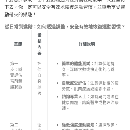
下去，你一定可以安全有效地恢復運動習慣，並重新享受運
動帶來的樂趣！
從日常到進階：如何透過調整，安全有效地恢復運動習慣？
重
點
章節
詳細說明
內
容
第一
評
計算伏地挺
簡單的體能測試：
步：誠
估
身、深蹲次數或快走後的心跳
實評估
自
率。
當前體
身
注意運動後的疲
自我感受評估：
能狀態
狀
勞感、肌肉痠痛或關節不適。
況
如有疑問或潛在
諮詢專業人士：
健康問題，諮詢醫生或物理治療
師。
第二
循
選擇散步、
從低強度運動開始：