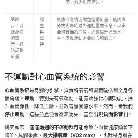
肉，減少肌肉流失。
第四
調
根據自身情況調整運動計畫，過度疲
步：聆
整
勞或疼痛時減少運動量或休息。以
安
聽身體
與
和
為前提，逐步提升運動水
全
舒適
的聲
堅
平。恢復運動需要耐心和毅力。
音，適
持
時調整
計畫
不運動對心血管系統的影響
心血管系統
是身體的引擎，負責將氧氣和營養輸送到全身各
個角落。
運動
，特別是有氧運動，能有效強化心臟功能，提
升血管彈性，降低血壓，並改善膽固醇水平。然而，當我們
停止運動
，這些益處便會逐漸消失，甚至出現
負面影響
[i]。
研究顯示，僅僅
兩週的不運動
就可能導致心血管健康顯著下
降[i]。具體來說，
最大攝氧量（VO2 max）
，也就是身體在