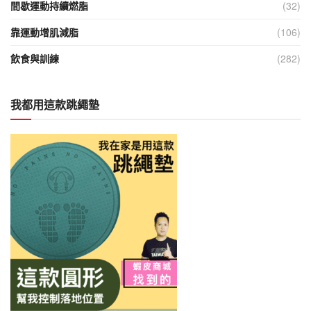
間歇運動持續燃脂
(32)
靠運動增肌減脂
(106)
飲食與訓練
(282)
我都用這款跳繩墊