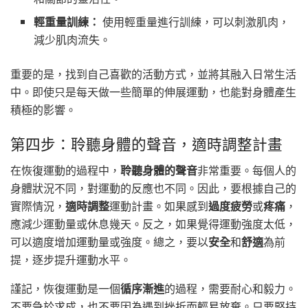
輕重量訓練：
使用輕重量進行訓練，可以刺激肌肉，
減少肌肉流失。
重要的是，找到自己喜歡的活動方式，並將其融入日常生活
中。即使只是每天做一些簡單的伸展運動，也能對身體產生
積極的影響。
第四步：聆聽身體的聲音，適時調整計畫
在恢復運動的過程中，
聆聽身體的聲音
非常重要。每個人的
身體狀況不同，對運動的反應也不同。因此，要根據自己的
實際情況，
適時調整
運動計畫。如果感到
過度疲勞
或
疼痛
，
應減少運動量或休息幾天。反之，如果覺得運動強度太低，
可以適度增加運動量或強度。總之，要以
安全
和
舒適
為前
提，逐步提升運動水平。
謹記，恢復運動是一個
循序漸進
的過程，需要耐心和毅力。
不要急於求成，也不要因為遇到挫折而輕易放棄。只要堅持