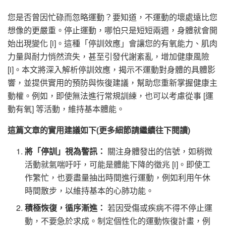
您是否曾因忙碌而忽略運動？要知道，不運動的壞處遠比您
想像的更嚴重。停止運動，哪怕只是短短兩週，身體就會開
始出現變化 [i]。這種「停訓效應」會讓您的有氧能力、肌肉
力量與耐力悄然流失，甚至引發代謝紊亂，增加健康風險
[i]。本文將深入解析停訓效應，揭示不運動對身體的具體影
響，並提供實用的預防與恢復建議，幫助您重新掌握健康主
動權。例如，即使無法進行常規訓練，也可以考慮從事 [運
動有氧] 等活動，維持基本體能。
這篇文章的實用建議如下(更多細節請繼續往下閱讀)
將「停訓」視為警訊：
關注身體發出的信號，如稍微
活動就氣喘吁吁，可能是體能下降的徵兆 [i]。即使工
作繁忙，也要盡量抽出時間進行運動，例如利用午休
時間散步，以維持基本的心肺功能。
積極恢復，循序漸進：
若因受傷或疾病不得不停止運
動，不要急於求成。制定個性化的運動恢復計畫，例