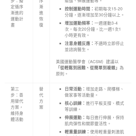
步：擬
序
瑜伽、伸展運動等。
定循序
漸
初期每次15-20
控制運動時間：
漸進的
進
分鐘，逐漸增加至30分鐘以上。
運動計
恢
一週運動3-4
增加運動頻率：
畫
復
次，每次20分鐘，比一週1次1
小時更有效。
不適時立即停止
注意身體反應：
並諮詢醫生。
美國運動醫學會（ACSM）建議以
為
「從輕鬆到困難、從簡單到複雜」
原則。
第三
替
增加走路、爬樓梯、
日常活動：
步：善
代
做家事等活動量。
用替代
方
進行平板支撐、橋式
核心訓練：
方案，
案
等訓練。
維持身
每日進行伸展，保持
伸展運動：
體活動
肌肉彈性和關節靈活性。
使用輕重量刺激肌
輕重量訓練：