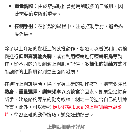
重量調整：
由於窄握臥推會動用到較多的三頭肌，因
此需要適當降低重量。
控制手肘：
在推起的過程中，注意控制手肘，避免過
度外展。
除了以上介紹的幾種上胸臥推動作，您還可以嘗試利用滑輪
機進行
低到高滑輪夾胸
，或者利用啞鈴進行
啞鈴飛鳥
等動
作，從不同的角度刺激上胸肌。記住，
多樣化的訓練方式
才
能讓你的上胸肌得到更全面的發展！
在進行上胸訓練時，除了掌握正確的動作技巧，還需要注意
熱身
、
重量選擇
、
訓練頻率
以及
飲食
等因素。如果您是健身
新手，建議諮詢專業的健身教練，制定一份適合自己的訓練
計畫。此外，可以參考
健身教練 Luca 的上胸訓練示範影
片
，學習正確的動作技巧，避免運動傷害。
上胸臥推動作詳解