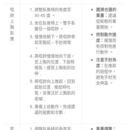
啞
調整臥推椅的角度至
選擇合適的
鈴
30-45 度 。
建議
重量：
上
從較輕的重
坐在臥推椅上，雙手各
胸
量開始 。
握住一個啞鈴 。
臥
控制動作速
慢慢地躺下，將啞鈴舉
推
緩慢而
度：
起至胸前，手肘微彎
有控制地進
。
行動作 。
將啞鈴慢慢地向下放，
注意手肘角
至上胸的位置 . 下放時
在推起
度：
吸氣，感受上胸肌的拉
的過程中，
伸 .
避免手肘完
將啞鈴向上推起，回到
全伸直 。
起始位置 . 推起時吐
氣，並專注於上胸肌的
收縮 .
重複上述動作，完成建
議的組數和次數 .
窄
調整臥推椅的角度至
重量調整：