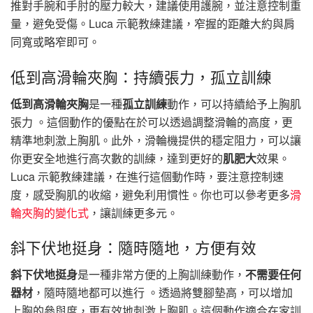
推對手腕和手肘的壓力較大，建議使用護腕，並注意控制重
量，避免受傷。Luca 示範教練建議，窄握的距離大約與肩
同寬或略窄即可。
低到高滑輪夾胸：持續張力，孤立訓練
低到高滑輪夾胸
是一種
孤立訓練
動作，可以持續給予上胸肌
張力 。這個動作的優點在於可以透過調整滑輪的高度，更
精準地刺激上胸肌。此外，滑輪機提供的穩定阻力，可以讓
你更安全地進行高次數的訓練，達到更好的
肌肥大
效果。
Luca 示範教練建議，在進行這個動作時，要注意控制速
度，感受胸肌的收縮，避免利用慣性。你也可以參考更多
滑
輪夾胸的變化式
，讓訓練更多元。
斜下伏地挺身：隨時隨地，方便有效
斜下伏地挺身
是一種非常方便的上胸訓練動作，
不需要任何
器材
，隨時隨地都可以進行 。透過將雙腳墊高，可以增加
上胸的參與度，更有效地刺激上胸肌。這個動作適合在家訓