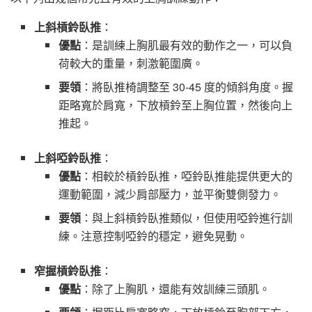
上斜槓鈴臥推
：
優點
：是訓練上胸肌最有效的動作之一，可以負
荷較大的重量，刺激範圍廣。
要領
：將臥推椅調整至 30-45 度的傾斜角度。握
距略寬於肩寬，下放槓鈴至上胸位置，然後向上
推起。
上斜啞鈴臥推
：
優點
：相較於槓鈴臥推，啞鈴臥推能提供更大的
運動範圍，減少肩部壓力，並平衡雙側發力。
要領
：與上斜槓鈴臥推類似，但使用啞鈴進行訓
練。注意控制啞鈴的穩定，避免晃動。
窄握槓鈴臥推
：
優點
：除了上胸肌，還能有效訓練三頭肌。