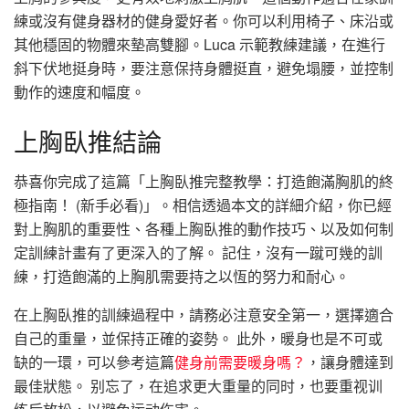
練或沒有健身器材的健身愛好者。你可以利用椅子、床沿或
其他穩固的物體來墊高雙腳。Luca 示範教練建議，在進行
斜下伏地挺身時，要注意保持身體挺直，避免塌腰，並控制
動作的速度和幅度。
上胸臥推結論
恭喜你完成了這篇「上胸臥推完整教學：打造飽滿胸肌的終
極指南！ (新手必看)」。相信透過本文的詳細介紹，你已經
對上胸肌的重要性、各種上胸臥推的動作技巧、以及如何制
定訓練計畫有了更深入的了解。 記住，沒有一蹴可幾的訓
練，打造飽滿的上胸肌需要持之以恆的努力和耐心。
在上胸臥推的訓練過程中，請務必注意安全第一，選擇適合
自己的重量，並保持正確的姿勢。 此外，暖身也是不可或
缺的一環，可以參考這篇
健身前需要暖身嗎？
，讓身體達到
最佳狀態。 别忘了，在追求更大重量的同时，也要重视训