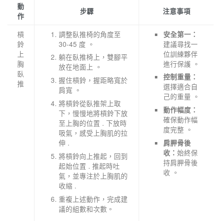
動
步驟
注意事項
作
槓
調整臥推椅的角度至
安全第一：
鈴
30-45 度 。
建議尋找一
上
位訓練夥伴
躺在臥推椅上，雙腳平
胸
進行保護 。
放在地面上 。
臥
控制重量：
握住槓鈴，握距略寬於
推
選擇適合自
肩寬 。
己的重量 。
將槓鈴從臥推架上取
動作幅度：
下，慢慢地將槓鈴下放
確保動作幅
至上胸的位置 . 下放時
度完整 。
吸氣，感受上胸肌的拉
伸 .
肩胛骨後
始終保
收：
將槓鈴向上推起，回到
持肩胛骨後
起始位置 . 推起時吐
收 。
氣，並專注於上胸肌的
收縮 .
重複上述動作，完成建
議的組數和次數。