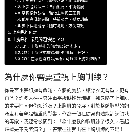
上斜槓鈴臥推：經典之選，刺激範圍廣
上斜啞鈴臥推：自由度高，平衡發展
窄握槓鈴臥推：強化上胸與三頭肌
低到高滑輪夾胸：持續張力，孤立訓練
斜下伏地挺身：隨時隨地，方便有效
上胸臥推結論
上胸臥推 常見問題快速FAQ
Q1：上胸臥推的角度應該是多少？
Q2：上胸臥推槓鈴和啞鈴哪個比較好？
Q3：在家裡沒有臥推椅，可以做上胸訓練嗎？
為什麼你需要重視上胸訓練？
你是否也夢想擁有飽滿、立體的胸肌，讓穿衣更有型，更有
自信？許多人往往只注重
平板臥推
等訓練，卻忽略了
上胸肌
的重要性。但你知道嗎？上胸肌的發展，對於整體胸型的飽
滿度有著舉足輕重的影響。作為一個在健身與體能訓練領域
的專家，我經常被問到：「為什麼我的胸肌練了很久，看起
來還是不夠飽滿？」，答案往往就出在上胸訓練的不足！