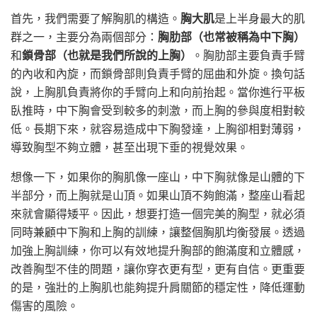
首先，我們需要了解胸肌的構造。
胸大肌
是上半身最大的肌
群之一，主要分為兩個部分：
胸肋部（也常被稱為中下胸）
和
鎖骨部（也就是我們所說的上胸）
。胸肋部主要負責手臂
的內收和內旋，而鎖骨部則負責手臂的屈曲和外旋。換句話
說，上胸肌負責將你的手臂向上和向前抬起。當你進行平板
臥推時，中下胸會受到較多的刺激，而上胸的參與度相對較
低。長期下來，就容易造成中下胸發達，上胸卻相對薄弱，
導致胸型不夠立體，甚至出現下垂的視覺效果。
想像一下，如果你的胸肌像一座山，中下胸就像是山體的下
半部分，而上胸就是山頂。如果山頂不夠飽滿，整座山看起
來就會顯得矮平。因此，想要打造一個完美的胸型，就必須
同時兼顧中下胸和上胸的訓練，讓整個胸肌均衡發展。透過
加強上胸訓練，你可以有效地提升胸部的飽滿度和立體感，
改善胸型不佳的問題，讓你穿衣更有型，更有自信。更重要
的是，強壯的上胸肌也能夠提升肩關節的穩定性，降低運動
傷害的風險。