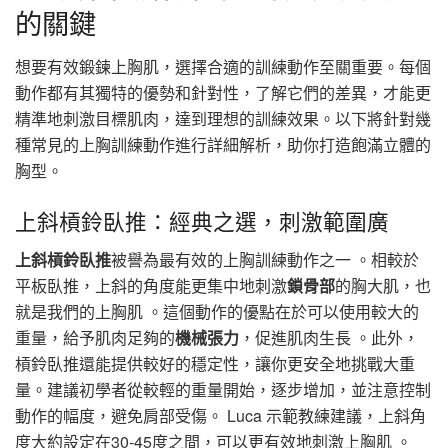
的關鍵
想要有效鍛鍊上胸肌，選擇合適的訓練動作至關重要。每個
動作都有其獨特的優勢和針對性，了解它們的差異，才能更
精準地刺激目標肌肉，達到理想的訓練效果。以下將針對幾
種常見的上胸訓練動作進行詳細解析，助你打造飽滿立體的
胸型。
上斜槓鈴臥推：經典之選，刺激範圍廣
上斜槓鈴臥推
被譽為最有效的上胸訓練動作之一 。相較於
平板臥推，上斜的角度能更集中地刺激
鎖骨部
的胸大肌，也
就是我們的上胸肌 。這個動作的優點在於可以使用較大的
重量，給予肌肉足夠的
機械張力
，促進肌肉生長 。此外，
槓鈴臥推還能提供較好的穩定性，讓你更安全地挑戰大重
量。建議初學者從較輕的重量開始，逐步增加，並注意控制
動作的幅度，避免肩部受傷。 Luca 示範教練建議，上斜角
度大約設定在30-45度之間，可以更有效地刺激上胸肌 。