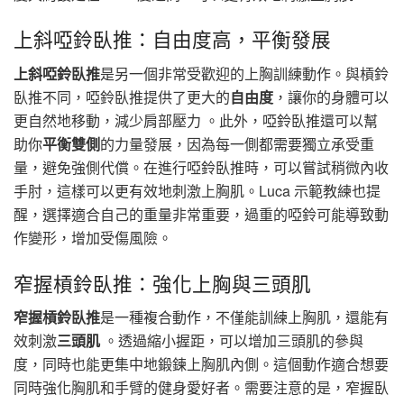
上斜啞鈴臥推：自由度高，平衡發展
上斜啞鈴臥推
是另一個非常受歡迎的上胸訓練動作。與槓鈴
臥推不同，啞鈴臥推提供了更大的
自由度
，讓你的身體可以
更自然地移動，減少肩部壓力 。此外，啞鈴臥推還可以幫
助你
平衡雙側
的力量發展，因為每一側都需要獨立承受重
量，避免強側代償。在進行啞鈴臥推時，可以嘗試稍微內收
手肘，這樣可以更有效地刺激上胸肌。Luca 示範教練也提
醒，選擇適合自己的重量非常重要，過重的啞鈴可能導致動
作變形，增加受傷風險。
窄握槓鈴臥推：強化上胸與三頭肌
窄握槓鈴臥推
是一種複合動作，不僅能訓練上胸肌，還能有
效刺激
三頭肌
。透過縮小握距，可以增加三頭肌的參與
度，同時也能更集中地鍛鍊上胸肌內側。這個動作適合想要
同時強化胸肌和手臂的健身愛好者。需要注意的是，窄握臥