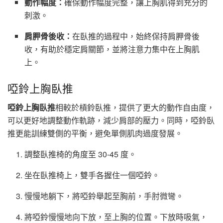
動作幅度：
確保動作幅度完整，讓上胸肌得到充分的
刺激。
肩胛骨後收：
在臥推的過程中，始終保持肩胛骨後
收，有助於穩定肩關節，並將注意力集中在上胸肌
上。
啞鈴上胸臥推
啞鈴上胸臥推
相較於槓鈴臥推，提供了更大的動作自由度，
可以更好地調整動作軌跡，減少肩部的壓力。同時，啞鈴臥
推更能訓練雙側的平衡，避免單側肌肉過度發展。
調整臥推椅的角度至 30-45 度。
坐在臥推椅上，雙手各握住一個啞鈴。
慢慢地躺下，將啞鈴舉起至胸前，手肘微彎。
將啞鈴慢慢地向下放，至上胸的位置。下放時吸氣，