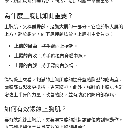
學
、功能以及訓練方法，對於打造理想胸型至關重要。
為什麼上胸肌如此重要？
上胸肌，又稱
鎖骨部
，是
胸大肌
的一部分。它位於胸大肌的
上方，起於鎖骨，向下連接到肱骨。上胸肌主要負責：
上臂的屈曲
：將手臂向上抬起。
上臂的內收
：將手臂拉向身體中線。
上臂的內旋
：將手臂向內旋轉。
從視覺上來看，飽滿的上胸肌能夠提升整體胸型的飽滿度，
讓胸部看起來更挺拔、更有精神。此外，強壯的上胸肌也能
增強上半身的力量，改善體態，並有助於預防肩部傷病。
如何有效鍛鍊上胸肌？
要有效鍛鍊上胸肌，需要選擇能夠針對該部位的訓練動作。
以下列出幾個常見且有效的上胸訓練動作：