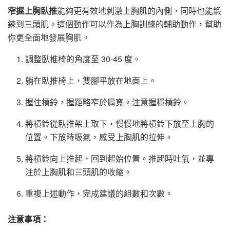
窄握上胸臥推
能夠更有效地刺激上胸肌的內側，同時也能鍛
鍊到三頭肌。這個動作可以作為上胸訓練的輔助動作，幫助
你更全面地發展胸肌。
調整臥推椅的角度至 30-45 度。
躺在臥推椅上，雙腳平放在地面上。
握住槓鈴，握距略窄於肩寬。注意握穩槓鈴。
將槓鈴從臥推架上取下，慢慢地將槓鈴下放至上胸的
位置。下放時吸氣，感受上胸肌的拉伸。
將槓鈴向上推起，回到起始位置。推起時吐氣，並專
注於上胸肌和三頭肌的收縮。
重複上述動作，完成建議的組數和次數。
注意事項：