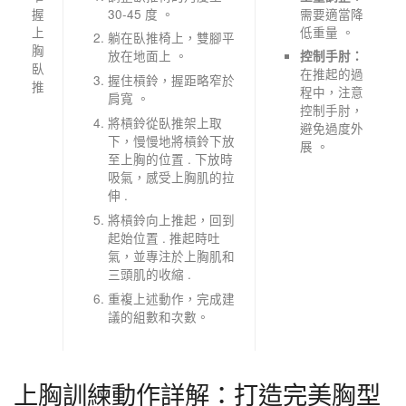
握
30-45 度 。
需要適當降
上
低重量 。
躺在臥推椅上，雙腳平
胸
放在地面上 。
控制手肘：
臥
在推起的過
握住槓鈴，握距略窄於
推
程中，注意
肩寬 。
控制手肘，
將槓鈴從臥推架上取
避免過度外
下，慢慢地將槓鈴下放
展 。
至上胸的位置 . 下放時
吸氣，感受上胸肌的拉
伸 .
將槓鈴向上推起，回到
起始位置 . 推起時吐
氣，並專注於上胸肌和
三頭肌的收縮 .
重複上述動作，完成建
議的組數和次數。
上胸訓練動作詳解：打造完美胸型