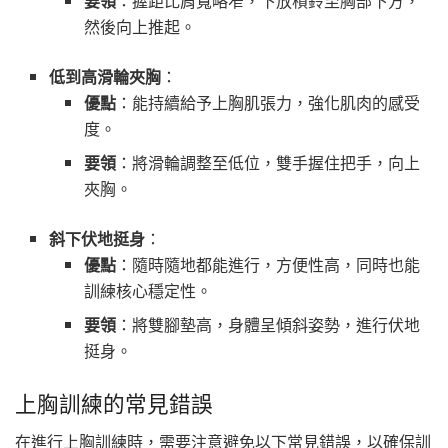
要領
：握距比肩寬略窄，下放槓鈴至胸部下方，
然後向上推起。
低到高滑輪夾胸
：
優點
：能持續給予上胸肌張力，強化肌肉的感受
度。
要領
：將滑輪調整至低位，雙手握住把手，向上
夾胸。
斜下伏地挺身
：
優點
：隨時隨地都能進行，方便性高，同時也能
訓練核心穩定性。
要領
：將雙腳墊高，身體呈傾斜姿勢，進行伏地
挺身。
上胸訓練的常見錯誤
在進行上胸訓練時，需要注意避免以下常見錯誤，以確保訓