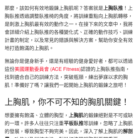
那麼，該如何有效地鍛鍊上胸肌呢？答案就是
上胸臥推
！上
胸臥推透過調整臥推椅的角度，將訓練重點向上胸肌轉移，
是刺激上胸肌最有效的動作之一。在接下來的文章中，我將
會詳細介紹上胸臥推的各種變化式、正確的動作技巧、訓練
計畫的制定，以及常見的錯誤與解決方案，幫助你安全有效
地打造飽滿的上胸肌。
無論你是健身新手，還是有經驗的健身愛好者，都可以透過
這份
美國運動委員會 (ACE Fitness)
認證的上胸臥推指南，
找到適合自己的訓練方法，突破瓶頸，練出夢寐以求的胸
肌！準備好了嗎？讓我們一起開始上胸肌的鍛鍊之旅吧！
上胸肌，你不可不知的胸肌關鍵！
想要擁有飽滿、立體的胸型，
上胸肌
的鍛鍊絕對是不可或缺
的一環。許多人往往只注重
平板臥推
等訓練，忽略了上胸肌
的發展，導致胸型不夠完美。因此，深入了解上胸肌的
解剖