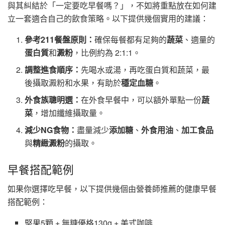
與其糾結於「一定要吃早餐嗎？」，不如將重點放在如何建
立一套適合自己的飲食策略。以下提供幾個實用的建議：
參考211餐盤原則：
確保每餐都有足夠的
蔬菜
、適量的
蛋白質
和
澱粉
，比例約為 2:1:1。
調整進食順序：
先喝水或湯，再吃蛋白質和蔬菜，最
後攝取澱粉和水果，有助於
穩定血糖
。
外食族聰明選：
在外食早餐中，可以額外單點一份
蔬
菜
，增加纖維攝取量。
減少NG食物：
盡量減少
添加糖
、
外食用油
、
加工食品
與
精緻澱粉
的攝取。
早餐搭配範例
如果你選擇吃早餐，以下提供幾個由營養師推薦的健康早餐
搭配範例：
堅果5顆 + 無糖優格130g + 美式咖啡