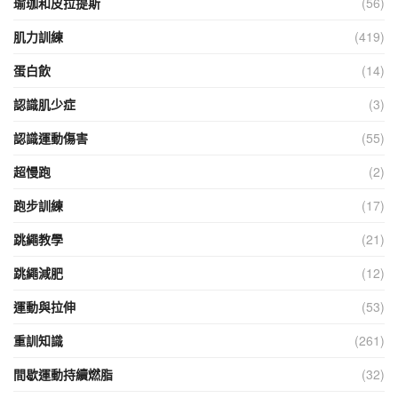
瑜珈和皮拉提斯
(56)
肌力訓練
(419)
蛋白飲
(14)
認識肌少症
(3)
認識運動傷害
(55)
超慢跑
(2)
跑步訓練
(17)
跳繩教學
(21)
跳繩減肥
(12)
運動與拉伸
(53)
重訓知識
(261)
間歇運動持續燃脂
(32)