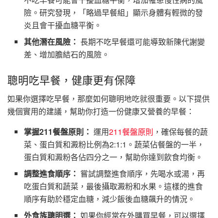
險。研究發現，「略過早餐組」顯示身體有輕微的發
炎且會干擾血糖平衡。
其他潛在風險：
長期不吃早餐還可能導致新陳代謝變
差、增加膽結石的風險。
聰明吃早餐，健康更有保障
如果你選擇吃早餐，那麼如何聰明地吃就很重要。以下提供
幾個實用的建議，幫助你打造一份健康又營養的早餐：
掌握211餐盤原則：
運用
211餐盤原則
，確保每餐的蔬
菜、蛋白質和澱粉比例為2:1:1。蔬菜佔餐盤的一半，
蛋白質和澱粉各佔四分之一，幫助你達到飲食均衡。
調整進食順序：
嘗試調整進食順序，先喝水或湯，再
吃蛋白質和蔬菜，最後攝取澱粉和水果。這樣的進食
順序有助於穩定血糖，減少飯後血糖飆升的情況。
外食族聰明選：
如果你經常在外購買早餐，可以選擇