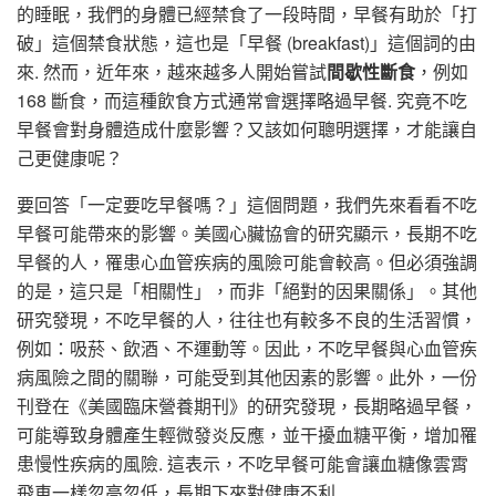
的睡眠，我們的身體已經禁食了一段時間，早餐有助於「打
破」這個禁食狀態，這也是「早餐 (breakfast)」這個詞的由
來. 然而，近年來，越來越多人開始嘗試
間歇性斷食
，例如
168 斷食，而這種飲食方式通常會選擇略過早餐. 究竟不吃
早餐會對身體造成什麼影響？又該如何聰明選擇，才能讓自
己更健康呢？
要回答「一定要吃早餐嗎？」這個問題，我們先來看看不吃
早餐可能帶來的影響。美國心臟協會的研究顯示，長期不吃
早餐的人，罹患心血管疾病的風險可能會較高。但必須強調
的是，這只是「相關性」，而非「絕對的因果關係」。其他
研究發現，不吃早餐的人，往往也有較多不良的生活習慣，
例如：吸菸、飲酒、不運動等。因此，不吃早餐與心血管疾
病風險之間的關聯，可能受到其他因素的影響。此外，一份
刊登在《美國臨床營養期刊》的研究發現，長期略過早餐，
可能導致身體產生輕微發炎反應，並干擾血糖平衡，增加罹
患慢性疾病的風險. 這表示，不吃早餐可能會讓血糖像雲霄
飛車一樣忽高忽低，長期下來對健康不利.