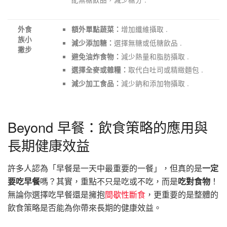
增加纖維攝取 .
外食
額外單點蔬菜：
族小
選擇無糖或低糖飲品 .
減少添加糖：
撇步
減少熱量和脂肪攝取 .
避免油炸食物：
取代白吐司或精緻麵包 .
選擇全麥或雜糧：
減少鈉和添加物攝取 .
減少加工食品：
Beyond 早餐：飲食策略的應用與
長期健康效益
許多人認為「早餐是一天中最重要的一餐」，但真的是
一定
要吃早餐
嗎？其實，重點不只是吃或不吃，而是
吃對食物
！
無論你選擇吃早餐還是擁抱
間歇性斷食
，更重要的是整體的
飲食策略是否能為你帶來長期的健康效益。