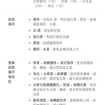
全麥麵包（1份）；煎蛋（1份）+ 炒青菜
（2份）+ 地瓜（1份）
先喝水/湯，再吃蛋白質、蔬菜，最後
飲食
順序：
攝取澱粉、水果 .
順序
增加飽足感 .
水/湯：
有助於穩定血糖 .
蛋白質：
延緩醣類吸收 .
蔬菜：
避免血糖快速上升 .
澱粉、水果：
提供健康脂
營養
堅果 + 無糖優格 + 美式咖啡：
肪、纖維、蛋白質和益生菌 .
師推
薦早
提供膳食纖維、碳
地瓜 + 水煮蛋 + 綠拿鐵：
餐搭
水化合物、優質蛋白質、維生素和礦物質 .
配
提供
全麥五穀雜糧麵包 + 煎蛋 + 無糖豆漿：
複合碳水化合物、纖維、蛋白質和植物性蛋
白質 .
選擇鮪魚口味，搭
鮪魚蛋餅 + 無糖鮮奶茶：
配無糖飲品，減少糖分 .