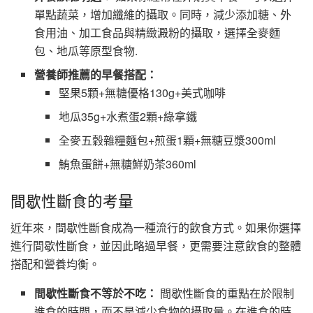
單點蔬菜，增加纖維的攝取。同時，減少添加糖、外
食用油、加工食品與精緻澱粉的攝取，選擇全麥麵
包、地瓜等原型食物.
營養師推薦的早餐搭配：
堅果5顆+無糖優格130g+美式咖啡
地瓜35g+水煮蛋2顆+綠拿鐵
全麥五穀雜糧麵包+煎蛋1顆+無糖豆漿300ml
鮪魚蛋餅+無糖鮮奶茶360ml
間歇性斷食的考量
近年來，間歇性斷食成為一種流行的飲食方式。如果你選擇
進行間歇性斷食，並因此略過早餐，更需要注意飲食的整體
搭配和營養均衡。
間歇性斷食不等於不吃：
間歇性斷食的重點在於限制
進食的時間，而不是減少食物的攝取量。在進食的時