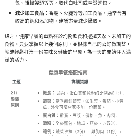
包、雜糧饅頭等等，取代白吐司或精緻麵包。
減少加工食品：
香腸、火腿等等加工食品，通常含有
較高的鈉和添加物，建議盡量減少攝取。
總之，健康早餐的重點在於均衡飲食和選擇天然、未加工的
食物。只要掌握以上幾個原則，並根據自己的喜好做調整，
就能輕鬆打造一份美味又健康的早餐，為一天的開始注入滿
滿的活力。
健康早餐搭配指南
主題
詳細資訊
蔬菜、蛋白質和澱粉的比例為2:1:1 .
211
概念：
餐盤
當季新鮮蔬菜，如生菜、番茄、小黃
蔬菜：
原則
瓜 . 外食可請店家多加一份蔬菜。
雞蛋、豆漿、優格、魚、肉類 .
蛋白質：
全麥麵包、地瓜、燕麥、五穀米 .
澱粉：
蔬菜沙拉（2份）+ 雞胸肉（1份）+
範例：