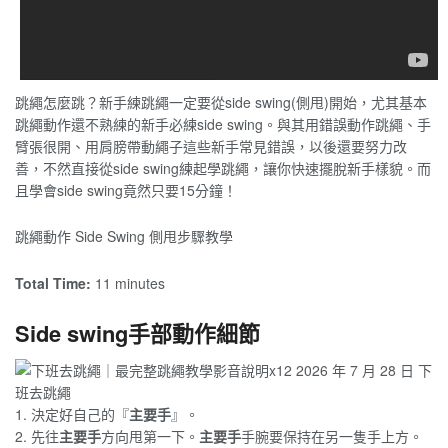
跳繩怎麼跳？新手練跳繩一定要從side swing(側甩)開始，尤其基本
跳繩動作還不熟練的新手必練side swing。與其用錯誤動作跳繩、手
臂張很開、用肩膀帶動繩子這些新手常見錯誤，以後還要努力改
善，不然直接從side swing練起學跳繩，讓你快速擺脫新手樣貌。而
且學會side swing竟然只要15分鐘！
跳繩動作 Side Swing 側甩步驟教學
Total Time:
11 minutes
Side swing手部動作細節
1. 決定好自己的『
主要手
』。
2. 先往
主要手
方向甩第一下。
主要手
手腕要保持在另一隻手上方。