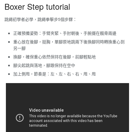
Boxer Step tutorial
跳繩初學者必學，跳繩拳擊步5個步驟：
正確預備姿勢：手臂夾緊、手肘朝後、手腕擺在髖骨兩邊
重心放在後腳，挺胸，單腳原地跳兩下後換腳同時轉換重心到
另一腳
換腳，確保重心依然保持在後腳，前腳輕點地
腳尖起跳與落地，腳跟保持在空中
加上側甩，節奏是：左、左、右、右、甩、甩