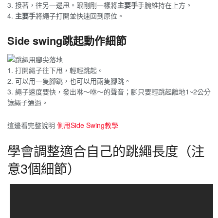
3. 接著，往另一邊甩。跟剛剛一樣將
主要手
手腕維持在上方。
4.
主要手
將繩子打開並快速回到原位。
Side swing跳起動作細節
1. 打開繩子往下甩，輕輕跳起。
2. 可以用一隻腳跳，也可以用兩隻腳跳。
3. 繩子速度要快，發出咻～咻～的聲音；腳只要輕跳起離地1~2公分
讓繩子通過。
這邊看完整說明
側甩Side Swing教學
學會調整適合自己的跳繩長度（注
意3個細節）