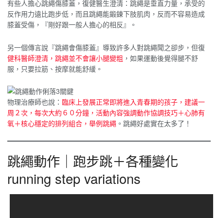
有些人擔心跳繩傷膝蓋，復健醫生澄清：跳繩是垂直力量，承受的
反作用力遠比跑步低，而且跳繩能鍛鍊下肢肌肉，反而不容易造成
膝蓋受傷，『剛好跟一般人擔心的相反』。
另一個傳言說『跳繩會傷膝蓋』導致許多人對跳繩聞之卻步，但復
健科醫師澄清，跳繩並不會讓小腿變粗
，如果運動後覺得腿不舒
服，只要拉筋、按摩就能舒緩。
物理治療師也說：
臨床上發展正常即將進入青春期的孩子，建議一
周２次，每次大約６０分鐘，活動內容強調動作協調技巧＋心肺有
氧＋核心穩定的排列組合，舉例跳繩
。跳繩好處實在太多了！
跳繩動作｜跑步跳＋各種變化
running step variations