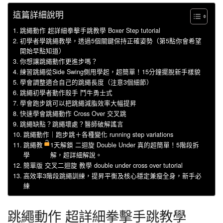
這篇詳細說明
跳繩動作 超詳細拳擊手跳教學 Boxer Step tutorial
初學者學跳繩教學，透過5個關鍵保持正確姿勢（第5點你會希望
開始早點知道）
你想讓跳繩動作更進步嗎？
練習跳繩從Side Swing側甩學起，超簡單！15分鐘擺脫新手樣貌
學會調整適合自己的跳繩長度（注意3個細節）
跳繩初學者動作殺手 鬥牛勇士式
學會跑步跳可以把跳繩減脂效率大幅提昇
快速學會跳繩動作 Cross Over 交叉跳
跳繩缺點？跳繩壞處？醫師破解謠言
跳繩動作｜跑步跳＋各種變化 running step variations
跳繩教
1天解鎖 二迴旋 Double Under 真的超簡單！5階段拆
學
解，超詳細解說。
簡單版 交叉二迴旋 教學 double under cross over tutorial
高效率3階段跳繩訓練，提昇平衡及核心穩定兼瘦全身，新手必
練
跳繩動作 超詳細拳擊手跳教學