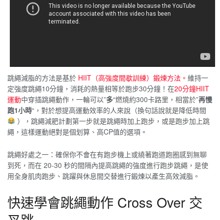
跳繩減脂的方法是基於
HIIT（高強度間歇訓練）鍛煉方法。
維持一
定強度跳繩10分鐘，消耗的熱量相等於跑步30分鐘！在
20分鐘HIIT
運動
中穿插跳繩動作，一輪可以”
多
“燃燒約300卡路里，相當於”
再慢
跑1小時
“，對於想提高運動效率的人來說（換句話說就是降低時間
），跳繩減肥計劃第一步就是跳繩時加上跑步，或是跑步加上跳
繩，這樣運動絕對是個划算、高CP值的選項。
跳繩好處之一：確保你不會在有跑步機上或繞著跑道跑圈感到無聊
到死，而在 20-30 秒的間隔內提高跳繩的強度進行跑步跳繩，是使
用全身肌肉跑步、跳躍與休息間交替進行鍛煉以產生高效減脂。
快速學會跳繩動作 Cross Over 交
叉跳