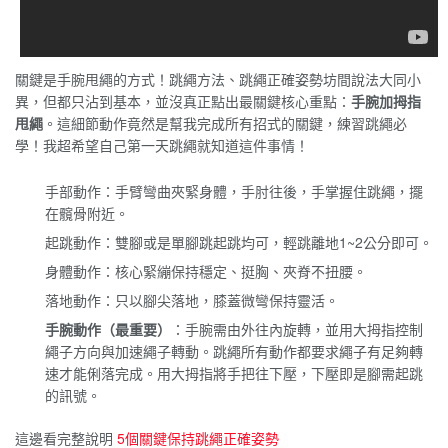
關鍵是手腕甩繩的方式！跳繩方法、跳繩正確姿勢坊間說法大同小
異，但都只沾到基本，並沒真正點出最關鍵核心重點：
手腕加拇指
甩繩
。這細節動作竟然是幫我完成所有招式的關鍵，練習跳繩必
學！我超希望自己第一天跳繩就知道這件事情！
手部動作：手臂彎曲夾緊身體，手肘往後，手掌握住跳繩，擺
在髖骨附近。
起跳動作：雙腳或是單腳跳起跳均可，輕跳離地1~2公分即可。
身體動作：核心緊繃保持穩定、挺胸、夾脊不扭腰。
落地動作：只以腳尖落地，膝蓋微彎保持靈活。
手腕動作（最重要）
：手腕需由外往內旋轉，並用大拇指控制
繩子方向與加速繩子轉動。跳繩所有動作都要求繩子有足夠轉
速才能俐落完成。用大拇指將手把往下壓，下壓即是腳需起跳
的訊號。
這邊看完整說明
5個關鍵保持跳繩正確姿勢