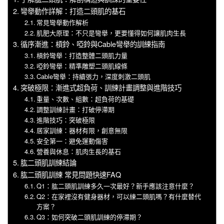
彎舉動作詳解：打造二頭肌的基石
常見彎舉動作解析
肌肥大原理：不只是彎舉，更要懂得如何讓肌肉生長
循序漸進：槓鈴、啞鈴與Cable彎舉的訓練指南
槓鈴彎舉：打造整體二頭肌力量
啞鈴彎舉：精準雕塑二頭肌線條
Cable彎舉：持續張力，深度刺激二頭肌
突破極限：漸進式超負荷、訓練計畫調整與進階技巧
重量、次數、組數：超負荷的基礎
調整訓練計畫：打破停滯期
進階技巧：突破極限
居家訓練：器材有限，創意無限
安全第一：避免運動傷害
營養與休息：肌肉生長的基石
肱二頭肌訓練結論
肱二頭肌訓練 常見問題快速FAQ
Q1：肱二頭肌訓練多久一次最好？新手應該注意什麼？
Q2：在家裡沒有健身器材，可以練二頭肌嗎？有什麼替代
方案？
Q3：如何突破二頭肌訓練的停滯期？