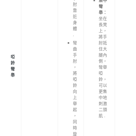
集中
肘
彎
靠
舉：
近
坐在
身
長凳
體
上，
.
將手
彎
肘抵
曲
住大
手
腿內
啞
肘
側，
鈴
，
彎舉
彎
將
啞
舉
啞
鈴，
鈴
可以
向
更集
上
中地
舉
刺激
起
二頭
，
肌 .
同
時
旋