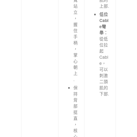
站
上部.
立
低位
，
Cabl
握
e彎
住
舉：
手
從低
柄
位拉
，
起
掌
Cabl
心
e，
朝
可以
上
刺激
.
二頭
保
肌的
持
下部.
背
部
挺
直
，
核
心