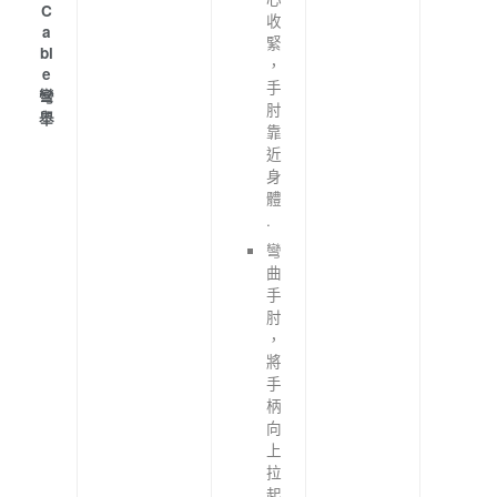
C
收
a
緊
bl
，
e
手
彎
肘
舉
靠
近
身
體
.
彎
曲
手
肘
，
將
手
柄
向
上
拉
起