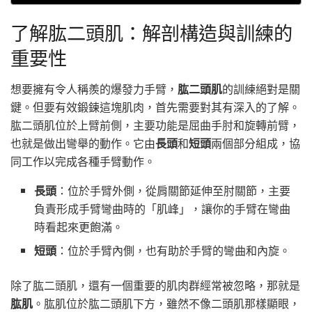
了解肱二頭肌：解剖構造與訓練的
重要性
想要擁有令人稱羨的爆發力手臂，
肱二頭肌
的訓練絕對是關
鍵。但要有效鍛鍊這塊肌肉，首先需要對其有深入的了解。
肱二頭肌位於上臂前側，主要功能是屈曲手肘和旋轉前臂，
也就是做出彎舉的動作。它由
長頭
和
短頭
兩個部分組成，協
同工作以完成各種手臂動作。
長頭
：位於手臂外側，從肩關節延伸至肘關節，主要
負責形成手臂彎曲時的「肌峰」，讓你的手臂在彎曲
時看起來更飽滿。
短頭
：位於手臂內側，也有助於手臂的彎曲和內旋。
除了肱二頭肌，還有一個重要的肌肉群經常被忽略，那就是
肱肌
。肱肌位於肱二頭肌下方，雖然不像二頭肌那樣顯眼，