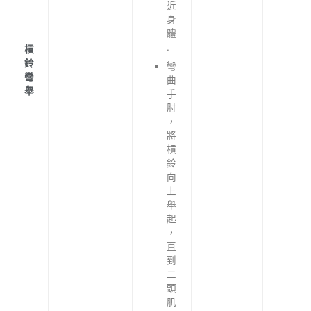
近
身
體
.
槓
鈴
彎
彎
曲
舉
手
肘
，
將
槓
鈴
向
上
舉
起
，
直
到
二
頭
肌