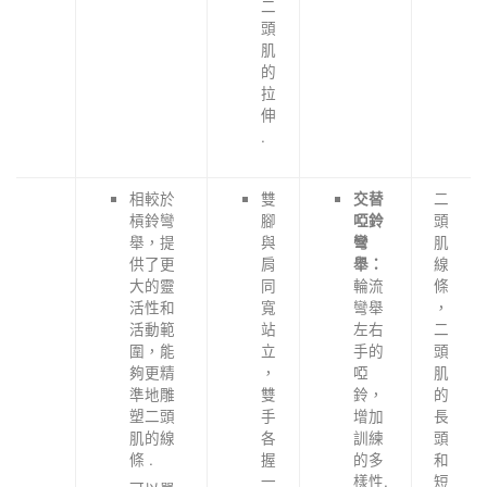
二
頭
肌
的
拉
伸
.
相較於
雙
二
交替
槓鈴彎
腳
頭
啞鈴
舉，提
與
肌
彎
供了更
肩
線
舉：
大的靈
同
輪流
條
活性和
寬
彎舉
，
活動範
站
左右
二
圍，能
立
手的
頭
夠更精
，
啞
肌
準地雕
雙
鈴，
的
塑二頭
手
增加
長
肌的線
各
訓練
頭
條 .
握
的多
和
一
樣性.
短