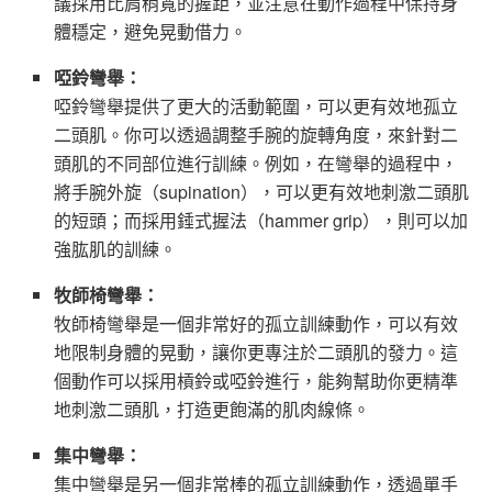
議採用比肩稍寬的握距，並注意在動作過程中保持身
體穩定，避免晃動借力。
啞鈴彎舉：
啞鈴彎舉提供了更大的活動範圍，可以更有效地孤立
二頭肌。你可以透過調整手腕的旋轉角度，來針對二
頭肌的不同部位進行訓練。例如，在彎舉的過程中，
將手腕外旋（supination），可以更有效地刺激二頭肌
的短頭；而採用錘式握法（hammer grip），則可以加
強肱肌的訓練。
牧師椅彎舉：
牧師椅彎舉是一個非常好的孤立訓練動作，可以有效
地限制身體的晃動，讓你更專注於二頭肌的發力。這
個動作可以採用槓鈴或啞鈴進行，能夠幫助你更精準
地刺激二頭肌，打造更飽滿的肌肉線條。
集中彎舉：
集中彎舉是另一個非常棒的孤立訓練動作，透過單手