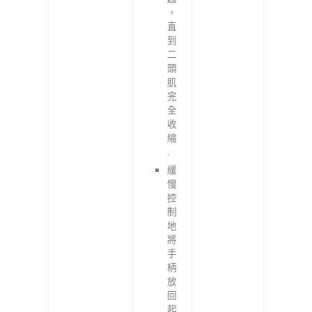
，
直
到
二
頭
肌
完
全
收
縮
.
緩
慢
控
制
地
將
手
柄
放
回
起