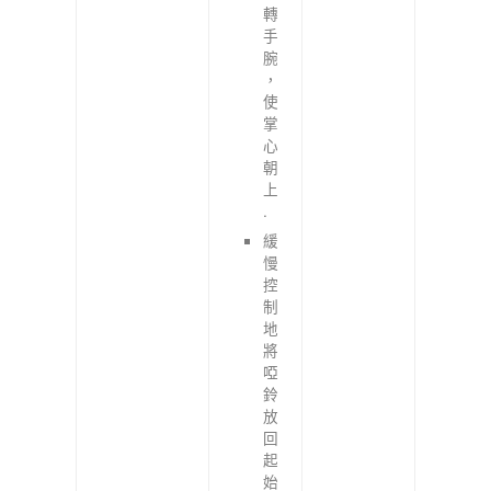
轉
手
腕
，
使
掌
心
朝
上
.
緩
慢
控
制
地
將
啞
鈴
放
回
起
始