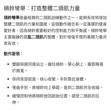
槓鈴彎舉：打造整體二頭肌力量
槓鈴彎舉
是最經典的二頭肌訓練動作之一，能夠有效地增加
整體二頭肌的力量和圍度。這個動作適合有一定基礎的健身
愛好者，因為槓鈴需要較好的控制能力和平衡感。槓鈴彎舉
主要鍛鍊的是
肱二頭肌
的整體，對於增強手臂的基礎力量非
常有效。
動作要領：
雙腳與肩同寬站立，握住槓鈴，掌心朝上，握距略寬
於肩寬。
保持背部挺直，核心收緊，手肘靠近身體。
彎曲手肘，將槓鈴向上舉起，直到二頭肌完全收縮。
緩慢控制地將槓鈴放回起始位置，感受二頭肌的拉
伸。