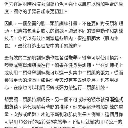
但它在屈肘時扮演著關鍵角色。強化肱肌可以增加手臂的厚
度，讓你的手臂看起來更粗壯。
因此，一個全面的肱二頭肌訓練計畫，不僅要針對長頭和短
頭，也應該包含對肱肌的鍛鍊。透過不同的彎舉動作和訓練
技巧，你可以有效地刺激這些肌肉，促進
肌肥大
（肌肉生
長），最終打造出理想中的手臂線條。
最有效的二頭肌訓練動作是各種
彎舉
。彎舉可以使用槓鈴、
啞鈴或彎舉訓練機進行。如果在健身房訓練，坐在訓練椅上
或使用二頭彎舉訓練機可以進一步集中二頭肌的張力，從而
獲得更大的增長。如果你今天沒有空去健身房，也不用擔
心，在家也可以利用啞鈴或彈力帶進行二頭肌訓練。
想要讓二頭肌持續成長，另一個不可或缺的觀念就是
漸進式
超負荷
。這代表隨著時間的推移，你需要逐漸增加訓練的重
量、次數或組數，才能不斷刺激肌肉生長。例如，這個月你
可以用10公斤的啞鈴做8次彎舉，下個月就嘗試用12公斤的