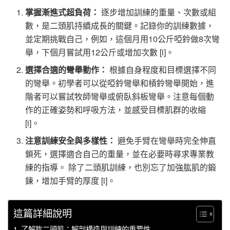
掌握漸進式超負荷：
逐步增加訓練的重量、次數或組
數，是二頭肌持續成長的關鍵。記錄你的訓練數據，
並定期挑戰自己，例如，這個月用10公斤啞鈴做8次彎
舉，下個月嘗試用12公斤或增加次數 [i]。
選擇合適的彎舉動作：
根據自身程度和目標選擇不同
的彎舉。初學者可以從啞鈴彎舉和槓鈴彎舉開始，進
階者可以嘗試牧師彎舉或俯臥斜板彎舉。注意每個動
作的正確姿勢和呼吸方法，並感受目標肌群的收縮
[i]。
注意訓練安全與多樣性：
避免手臂在彎舉時完全伸直
鎖死，選擇適合自己的重量，並在必要時尋求專業教
練的指導。 除了二頭肌訓練，也別忘了加強肱肌的鍛
鍊，增加手臂的厚度 [i]。
這篇詳細說明
了解肱二頭肌：解剖構造與訓練的重要性