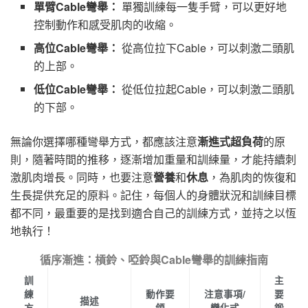
單臂Cable彎舉：
單獨訓練每一隻手臂，可以更好地
控制動作和感受肌肉的收縮。
高位Cable彎舉：
從高位拉下Cable，可以刺激二頭肌
的上部。
低位Cable彎舉：
從低位拉起Cable，可以刺激二頭肌
的下部。
無論你選擇哪種彎舉方式，都應該注意
漸進式超負荷
的原
則，隨著時間的推移，逐漸增加重量和訓練量，才能持續刺
激肌肉增長。同時，也要注意
營養
和
休息
，為肌肉的恢復和
生長提供充足的原料。記住，每個人的身體狀況和訓練目標
都不同，最重要的是找到適合自己的訓練方式，並持之以恆
地執行！
循序漸進：槓鈴、啞鈴與Cable彎舉的訓練指南
訓
主
練
動作要
注意事項/
要
描述
方
領
變化式
鍛