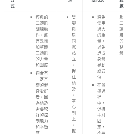
式
鍊
經典的
雙
避免
肱
二頭肌
腳
使用
二
訓練動
與
過大
頭
作，能
肩
的重
肌
有效增
同
量，
的
加整體
寬
以免
整
二頭肌
站
造成
體
的力量
立
身體
和圍度 .
，
晃動
握
或受
適合有
住
傷.
一定基
槓
礎的健
在彎
鈴
身愛好
舉過
，
者，因
程
掌
為槓鈴
中，
心
需要較
保持
朝
好的控
手肘
上
制能力
固
，
和平衡
定，
握
感.
不要