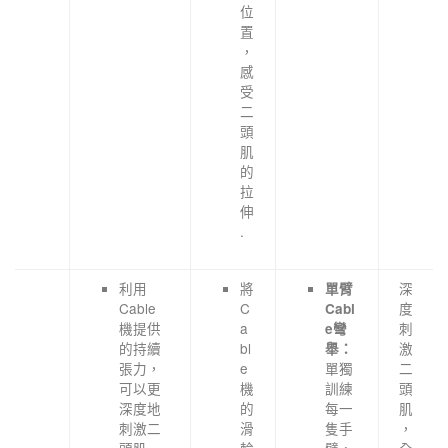
位
置
，
感
受
二
頭
肌
的
拉
伸
.
利用
將
深
單臂
Cable
C
度
Cabl
機提供
a
刺
e彎
的持續
bl
激
舉：
張力，
e
單獨
二
可以更
機
訓練
頭
深度地
的
每一
肌
刺激二
滑
隻手
，