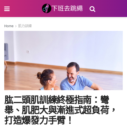
Home
肌力訓練
肱二頭肌訓練終極指南：彎
舉、肌肥大與漸進式超負荷，
打造爆發力手臂！