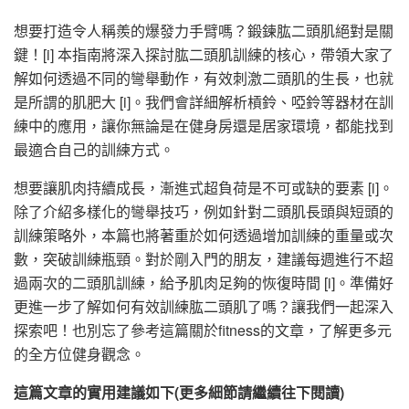
想要打造令人稱羨的爆發力手臂嗎？鍛鍊肱二頭肌絕對是關
鍵！[i] 本指南將深入探討肱二頭肌訓練的核心，帶領大家了
解如何透過不同的彎舉動作，有效刺激二頭肌的生長，也就
是所謂的肌肥大 [i]。我們會詳細解析槓鈴、啞鈴等器材在訓
練中的應用，讓你無論是在健身房還是居家環境，都能找到
最適合自己的訓練方式。
想要讓肌肉持續成長，漸進式超負荷是不可或缺的要素 [i]。
除了介紹多樣化的彎舉技巧，例如針對二頭肌長頭與短頭的
訓練策略外，本篇也將著重於如何透過增加訓練的重量或次
數，突破訓練瓶頸。對於剛入門的朋友，建議每週進行不超
過兩次的二頭肌訓練，給予肌肉足夠的恢復時間 [i]。準備好
更進一步了解如何有效訓練肱二頭肌了嗎？讓我們一起深入
探索吧！也別忘了參考這篇關於fitness的文章，了解更多元
的全方位健身觀念。
這篇文章的實用建議如下(更多細節請繼續往下閱讀)