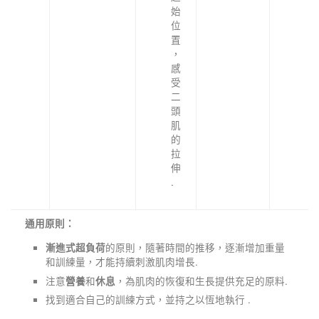
始
位
置
，
感
受
二
頭
肌
的
拉
伸
.
通用原則：
的原則，隨著時間的推移，逐漸增加重量
漸進式超負荷
和訓練量，才能持續刺激肌肉增長.
注意
和
，為肌肉的恢復和生長提供充足的原料.
營養
休息
找到適合自己的訓練方式，並持之以恆地執行 .