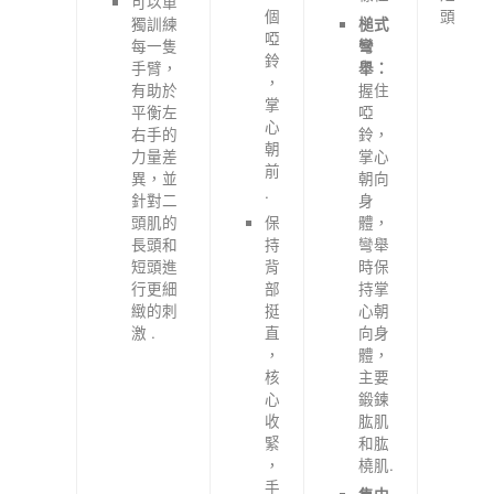
可以單
個
頭
獨訓練
槌式
啞
每一隻
彎
鈴
手臂，
舉：
，
有助於
握住
掌
平衡左
啞
心
右手的
鈴，
朝
力量差
掌心
前
異，並
朝向
.
針對二
身
頭肌的
保
體，
長頭和
持
彎舉
短頭進
背
時保
行更細
部
持掌
緻的刺
挺
心朝
激 .
直
向身
，
體，
核
主要
心
鍛鍊
收
肱肌
緊
和肱
，
橈肌.
手