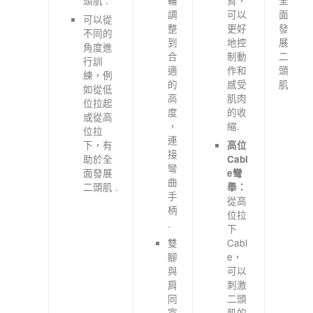
頭肌 .
輪
臂，
全
調
可以
面
可以從
整
更好
發
不同的
到
地控
展
角度進
合
制動
二
行訓
適
作和
頭
練，例
的
感受
肌
如從低
高
肌肉
位拉起
度
的收
或從高
，
縮.
位拉
連
下，有
高位
接
助於全
Cabl
彎
面發展
e彎
曲
二頭肌 .
舉：
手
從高
柄
位拉
.
下
雙
Cabl
腳
e，
與
可以
肩
刺激
同
二頭
寬
肌的