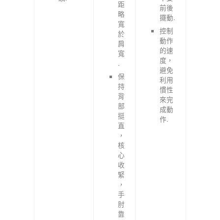
距
前後
略
擺動.
寬
控制
於
動作
肩
的速
寬
度，
.
避免
保
利用
持
慣性
背
來完
部
成動
挺
作.
直
，
核
心
收
緊
，
手
肘
靠