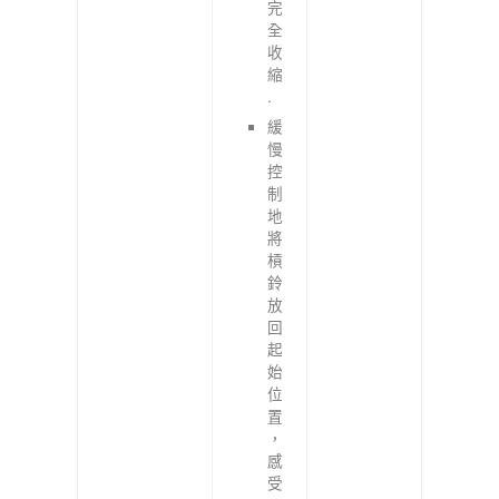
完
全
收
縮
.
緩
慢
控
制
地
將
槓
鈴
放
回
起
始
位
置
，
感
受