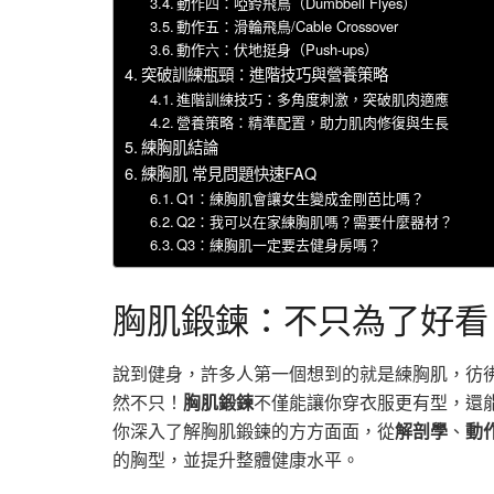
動作四：啞鈴飛鳥（Dumbbell Flyes）
動作五：滑輪飛鳥/Cable Crossover
動作六：伏地挺身（Push-ups）
突破訓練瓶頸：進階技巧與營養策略
進階訓練技巧：多角度刺激，突破肌肉適應
營養策略：精準配置，助力肌肉修復與生長
練胸肌結論
練胸肌 常見問題快速FAQ
Q1：練胸肌會讓女生變成金剛芭比嗎？
Q2：我可以在家練胸肌嗎？需要什麼器材？
Q3：練胸肌一定要去健身房嗎？
胸肌鍛鍊：不只為了好看
說到健身，許多人第一個想到的就是練胸肌，彷
然不只！
胸肌鍛鍊
不僅能讓你穿衣服更有型，還
你深入了解胸肌鍛鍊的方方面面，從
解剖學
、
動
的胸型，並提升整體健康水平。