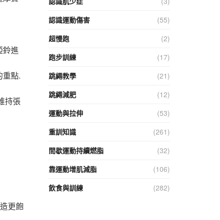
認識肌少症
(3)
認識運動傷害
(55)
超慢跑
(2)
啞鈴進
跑步訓練
(17)
重點.
跳繩教學
(21)
跳繩減肥
(12)
維持張
運動與拉伸
(53)
重訓知識
(261)
間歇運動持續燃脂
(32)
靠運動增肌減脂
(106)
飲食與訓練
(282)
打造更飽