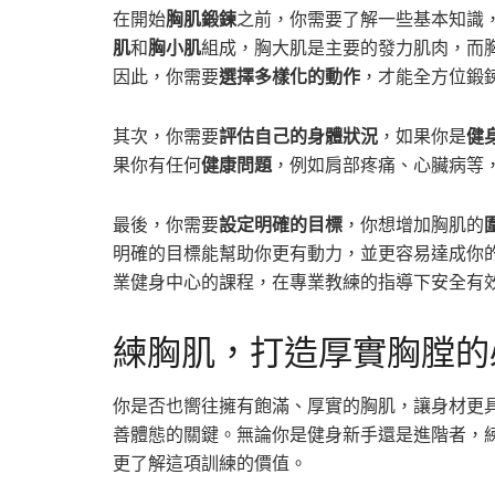
在開始
胸肌鍛鍊
之前，你需要了解一些基本知識
肌
和
胸小肌
組成，胸大肌是主要的發力肌肉，而
因此，你需要
選擇多樣化的動作
，才能全方位鍛
其次，你需要
評估自己的身體狀況
，如果你是
健
果你有任何
健康問題
，例如肩部疼痛、心臟病等
最後，你需要
設定明確的目標
，你想增加胸肌的
明確的目標能幫助你更有動力，並更容易達成你
業健身中心的課程，在專業教練的指導下安全有
練胸肌，打造厚實胸膛的
你是否也嚮往擁有飽滿、厚實的胸肌，讓身材更
善體態的關鍵。無論你是健身新手還是進階者，
更了解這項訓練的價值。