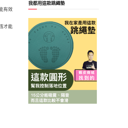
我都用這款跳繩墊
能有效
恆才能