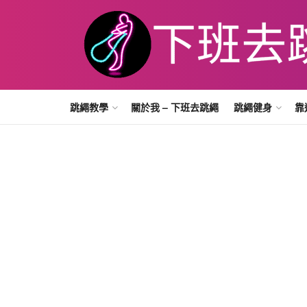
跳繩教學
關於我 – 下班去跳繩
跳繩健身
靠