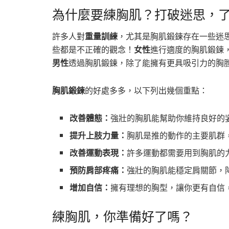
為什麼要練胸肌？打破迷思，
許多人對
重量訓練
，尤其是胸肌鍛鍊存在一些迷
些都是不正確的觀念！
女性
進行適度的胸肌鍛鍊
男性
透過胸肌鍛鍊，除了能擁有更具吸引力的胸
胸肌鍛鍊
的好處多多，以下列出幾個重點：
改善體態：
強壯的胸肌能幫助你維持良好的
提升上肢力量：
胸肌是推的動作的主要肌群
改善運動表現：
許多運動都需要用到胸肌的
預防肩部疼痛：
強壯的胸肌能穩定肩關節，
增加自信：
擁有理想的胸型，讓你更有自信
練胸肌，你準備好了嗎？