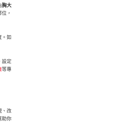
由
胸大
部位，
度。如
。設定
廠
等專
現、改
幫助你