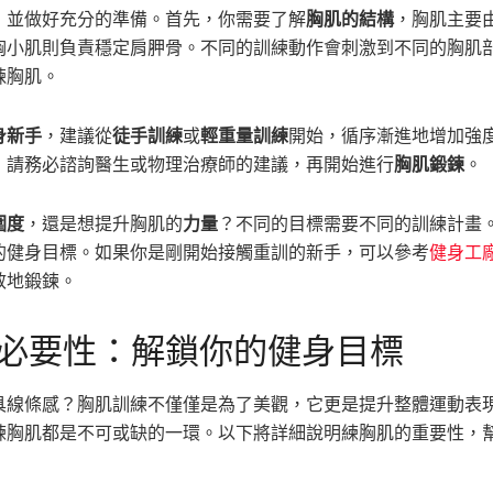
，並做好充分的準備。首先，你需要了解
胸肌的結構
，胸肌主要
胸小肌則負責穩定肩胛骨。不同的訓練動作會刺激到不同的胸肌
鍊胸肌。
身新手
，建議從
徒手訓練
或
輕重量訓練
開始，循序漸進地增加強
，請務必諮詢醫生或物理治療師的建議，再開始進行
胸肌鍛鍊
。
圍度
，還是想提升胸肌的
力量
？不同的目標需要不同的訓練計畫
的健身目標。如果你是剛開始接觸重訓的新手，可以參考
健身工
效地鍛鍊。
必要性：解鎖你的健身目標
具線條感？胸肌訓練不僅僅是為了美觀，它更是提升整體運動表
練胸肌都是不可或缺的一環。以下將詳細說明練胸肌的重要性，