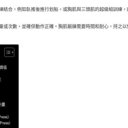
練結合，例如臥推後進行划船，或胸肌與三頭肌的超級組訓練，
量或次數，並確保動作正確。胸肌鍛鍊需要時間和耐心，持之以
價值
標
計畫
ress）
Press）