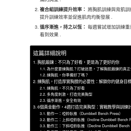
複合組訓練提升效率：
將胸肌訓練與背肌訓
提升訓練效率並促進肌肉均衡發展 .
循序漸進，持之以恆：
每週嘗試增加訓練重
看到效果 .
這篇詳細說明
胸肌鍛鍊：不只為了好看，更是為了更好的你
為什麼要練胸肌？打破迷思，了解胸肌鍛鍊的真正
練胸肌，你準備好了嗎？
練胸肌，打造厚實胸膛的必要性：解鎖你的健身目
練胸肌，不只為了好看
多角度刺激，打造完美胸型
循序漸進，安全有效
6個黃金動作，4週打造完美胸型：實戰教學與訓練
動作一：啞鈴臥推（Dumbbell Bench Press）
動作二：上斜啞鈴臥推（Incline Dumbbell Bench P
動作三：下斜啞鈴臥推（Decline Dumbbell Bench 