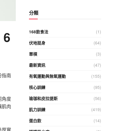
分類
6
168飲食法
(1)
伏地挺身
(64)
單槓
(3)
最新資訊
(47)
份指南
有氧運動與無氧運動
(155)
核心訓練
(95)
同角度
瑜珈和皮拉提斯
(56)
讓肌肉
肌力訓練
(419)
蛋白飲
(14)
造厚實