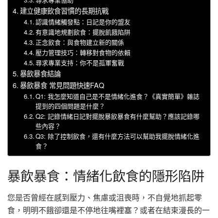
建立健康飲食習慣的長期抗戰
認識情緒觸發點：日記是你的盟友
有意識地規劃飲食：擺脫飢餓陷阱
正念飲食：與食物建立新的關係
壓力管理技巧：轉移對食物的依賴
尋求專業支持：你不是孤軍奮戰
暴飲暴食結論
暴飲暴食 常見問題快速FAQ
Q1: 我怎麼知道自己是不是情緒化進食？《真實簡單》雜誌
提到的四個問題是什麼？
Q2: 記錄情緒日記對擺脫暴飲暴食有什麼幫助？應該記錄哪
些內容？
Q3: 除了控制飲食，還有什麼方法可以幫助我擺脫情緒化進
食？
暴飲暴食：情緒化飲食的隱形陷阱
您是否曾經在感到壓力、焦慮或沮喪時，不自覺地抓起零
食，明明不餓卻還是不停地往嘴裡塞？或者在結束漫長的一