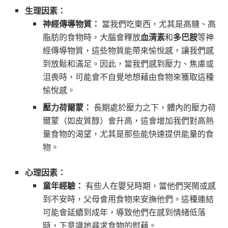
生理因素：
神經傳導物質：
當我們吃東西，尤其是高糖、高
脂肪的食物時，大腦會釋放
血清素
和
多巴胺
等神
經傳導物質，這些物質能帶來愉悅感，讓我們感
到放鬆和滿足。因此，當我們感到壓力、焦慮或
沮喪時，可能會不自覺地想藉由食物來獲取這種
愉悅感。
壓力荷爾蒙：
長期處於壓力之下，體內的壓力荷
爾蒙（如皮質醇）會升高，這會增加我們對高熱
量食物的渴望，尤其是那些能快速提供能量的食
物。
心理因素：
童年經驗：
有些人在嬰兒時期，當他們哭鬧或感
到不安時，父母會用食物來安撫他們。這種連結
可能會延續到成年，導致他們在感到情緒低落
時，下意識地尋求食物的慰藉。