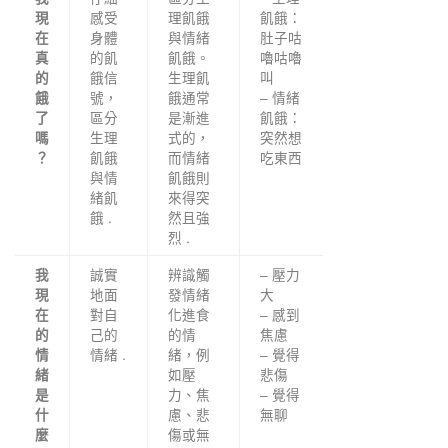
感受
理飢餓
飢餓：
現
身體
與情緒
肚子咕
在
的飢
飢餓。
嚕咕嚕
真
餓信
生理飢
叫
的
號，
餓通常
– 情緒
餓
區分
是漸進
飢餓：
了
生理
式的，
突然想
嗎
飢餓
而情緒
吃東西
？
與情
飢餓則
緒飢
來得突
餓 .
然且強
烈 .
誠實
辨識觸
– 壓力
我
地面
發情緒
大
現
對自
化進食
– 感到
在
己的
的情
焦慮
的
情緒 .
緒，例
– 覺得
情
如壓
悲傷
緒
力、焦
– 覺得
是
慮、悲
無聊
什
傷或無
麼