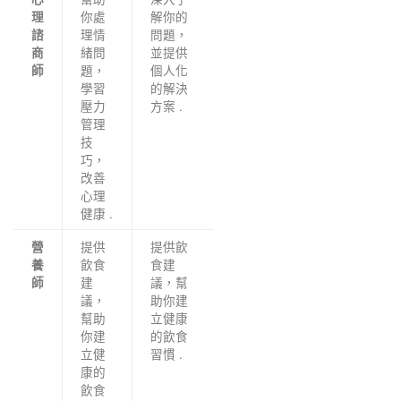
你處
解你的
理
理情
問題，
諮
緒問
並提供
商
題，
個人化
師
學習
的解決
壓力
方案 .
管理
技
巧，
改善
心理
健康 .
提供
提供飲
營
飲食
食建
養
建
議，幫
師
議，
助你建
幫助
立健康
你建
的飲食
立健
習慣 .
康的
飲食