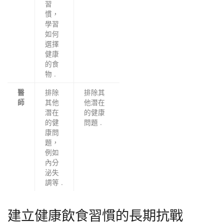
習
慣，
學習
如何
選擇
健康
的食
物 .
排除
排除其
醫
其他
他潛在
師
潛在
的健康
的健
問題 .
康問
題，
例如
內分
泌失
調等 .
建立健康飲食習慣的長期抗戰