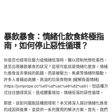
暴飲暴食：情緒化飲食終極指
南，如何停止惡性循環？
你是否也經常在壓力或情緒低落時，難以控制地想吃東西，
甚至出現暴飲暴食的狀況？這很可能就是情緒化進食。情緒
化進食並非單純的飢餓，而是被壓力、焦慮等情緒所驅動。
許多人會藉由高糖、高油的垃圾食物來 [緩解負面情緒]
(https://jumprope.cc/%e5%af%ac%e8%82%a9/)，但這種方
式往往適得其反，造成體重增加、情緒低落的惡性循環。
那麼，該如何擺脫這種困境呢？本文將深入探討情緒化進食
的成因與後果，並提供一系列實用的解決方案。首先，我們