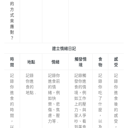
的
方
式
來
應
對
？
建立情緒日記
時
觸發情
食
感
地點
情緒
間
境
物
受
記
記錄
記錄你
記錄觸
記
記
錄
你進
進食前
發你進
錄
錄
你
食的
的情
食的情
你
你
進
地點 .
緒，例
境，例
吃
進
食
如快
如工作
了
食
的
樂、悲
上的壓
什
後
時
傷、焦
力、與
麼
的
間
慮、壓
家人爭
，
感
，
力等 .
吵、看
以
受
以
到美食
及
，