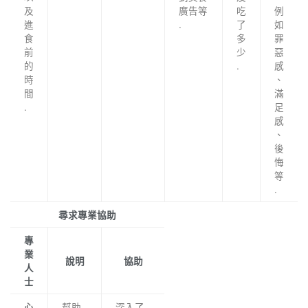
及
廣告等
吃
例
進
.
了
如
食
多
罪
前
少
惡
的
.
感
時
、
間
滿
.
足
感
、
後
悔
等
.
尋求專業協助
專
業
說明
協助
人
士
幫助
深入了
心