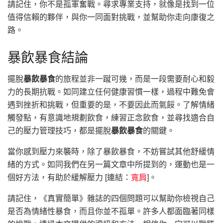
請記住，你不是孤軍奮戰。尋求專業支持，就像是找到一位
值得信賴的夥伴，與你一同面對挑戰，並幫助你走向康復之
路。
暴飲暴食結論
擺脫
暴飲暴食
的旅程並非一蹴可幾，而是一段需要耐心和毅
力的長期抗戰。如同建立任何健康習慣一樣，過程中難免會
遇到挫折和挑戰，但重要的是，不要因此而氣餒。了解情緒
觸發點，有意識地規劃飲食，練習正念飲食，並尋找適合自
己的壓力管理技巧，都是擺脫
暴飲暴食
的關鍵。
當你感到壓力來襲時，除了暴飲暴食，不妨嘗試其他舒緩情
緒的方式。如同我們在另一篇文章中所提到的，運動也是一
個好方法，有助於緩解壓力 [連結：
寬肩
]。
請記住，《真實簡單》雜誌的四個問題可以幫助你檢視自己
是否為情緒性暴食，而且你並不孤單。許多人都面臨著同樣