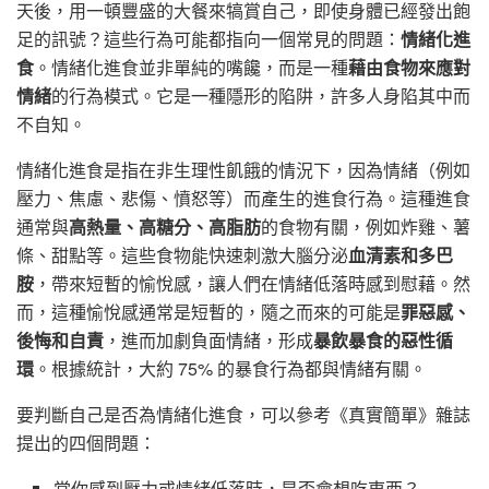
天後，用一頓豐盛的大餐來犒賞自己，即使身體已經發出飽
足的訊號？這些行為可能都指向一個常見的問題：
情緒化進
食
。情緒化進食並非單純的嘴饞，而是一種
藉由食物來應對
情緒
的行為模式。它是一種隱形的陷阱，許多人身陷其中而
不自知。
情緒化進食是指在非生理性飢餓的情況下，因為情緒（例如
壓力、焦慮、悲傷、憤怒等）而產生的進食行為。這種進食
通常與
高熱量、高糖分、高脂肪
的食物有關，例如炸雞、薯
條、甜點等。這些食物能快速刺激大腦分泌
血清素和多巴
胺
，帶來短暫的愉悅感，讓人們在情緒低落時感到慰藉。然
而，這種愉悅感通常是短暫的，隨之而來的可能是
罪惡感、
後悔和自責
，進而加劇負面情緒，形成
暴飲暴食的惡性循
環
。根據統計，大約 75% 的暴食行為都與情緒有關。
要判斷自己是否為情緒化進食，可以參考《真實簡單》雜誌
提出的四個問題：
當你感到壓力或情緒低落時，是否會想吃東西？