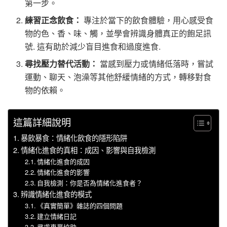
第一步。
練習正念飲食：
專注於當下的飲食體驗，用心感受食
物的色、香、味、觸，並學會辨識身體真正的飽足訊
號. 這有助於減少盲目進食和過度進食.
尋找壓力替代活動：
當感到壓力或情緒低落時，嘗試
運動、聊天、泡澡等其他舒緩情緒的方式，轉移對食
物的依賴。
這篇詳細說明
暴飲暴食：情緒化飲食的隱形陷阱
情緒化進食的真相：成因、影響與自我檢測
情緒化進食的成因
情緒化進食的影響
自我檢測：你是否為情緒化進食者？
辨識情緒化進食的模式
《真實簡單》雜誌的四個問題
建立情緒日記
尋求專業協助