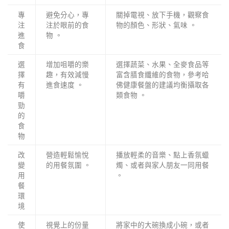
專
避免分心，專
關掉電視、放下手機，觀察食
注
注於眼前的食
物的顏色、形狀、氣味 。
進
物 。
食
選
增加咀嚼的樂
選擇蔬菜、水果、全麥食品等
擇
趣，有效減慢
富含膳食纖維的食物，參考哈
有
進食速度 。
佛健康餐盤的建議均衡攝取各
嚼
類食物 。
勁
的
食
物
改
營造輕鬆愉悅
播放輕柔的音樂、點上香氛蠟
變
的用餐氛圍 。
燭、或者與家人朋友一同用餐
用
。
餐
環
境
使
視覺上的份量
將家中的大碗換成小碗，或者