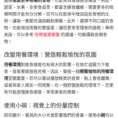
選擇
需要更多咀嚼的食物
，也能有效減慢進食速度。例如，
蔬菜、水果、全麥食品等，都富含膳食纖維，需要更多的咀
嚼時間才能充分分解。您可以在飲食中增加這些食物的比
例，讓每一餐都充滿挑戰和樂趣。此外，選擇不同口感的食
物，也能增加用餐的豐富度，讓您更享受慢食的過程。舉例
來說，可以參考
哈佛健康餐盤
的建議，均衡攝取各類食
物。
改變用餐環境：營造輕鬆愉悅的氛圍
用餐環境
對進食速度也有很大的影響。在匆忙或壓力下進
食，容易導致狼吞虎嚥。因此，營造一個
輕鬆愉悅的用餐環
境
至關重要。您可以嘗試播放輕柔的音樂、點上香氛蠟燭、
或者與家人朋友一同用餐。在一個舒適放鬆的環境下，您更
有可能放慢進食速度，享受美食的樂趣。
使用小碗：視覺上的份量控制
研究顯示，餐具的大小也會影響我們的食量。使用
小碗
可以