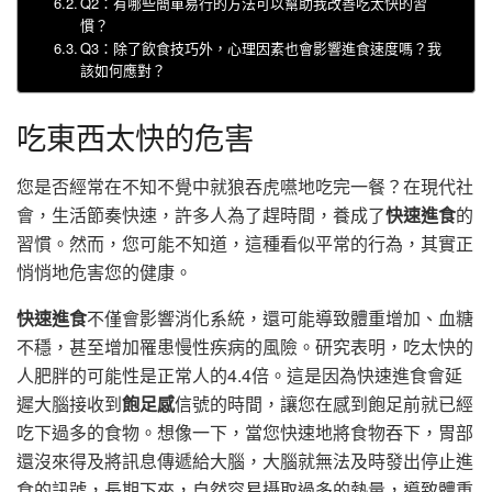
Q2：有哪些簡單易行的方法可以幫助我改善吃太快的習
慣？
Q3：除了飲食技巧外，心理因素也會影響進食速度嗎？我
該如何應對？
吃東西太快的危害
您是否經常在不知不覺中就狼吞虎嚥地吃完一餐？在現代社
會，生活節奏快速，許多人為了趕時間，養成了
快速進食
的
習慣。然而，您可能不知道，這種看似平常的行為，其實正
悄悄地危害您的健康。
快速進食
不僅會影響消化系統，還可能導致體重增加、血糖
不穩，甚至增加罹患慢性疾病的風險。研究表明，吃太快的
人肥胖的可能性是正常人的4.4倍。這是因為快速進食會延
遲大腦接收到
飽足感
信號的時間，讓您在感到飽足前就已經
吃下過多的食物。想像一下，當您快速地將食物吞下，胃部
還沒來得及將訊息傳遞給大腦，大腦就無法及時發出停止進
食的訊號，長期下來，自然容易攝取過多的熱量，導致體重