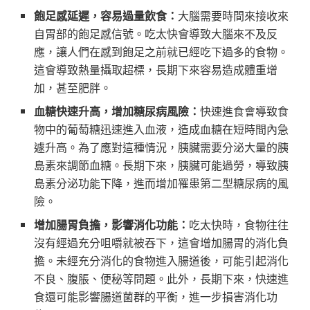
飽足感延遲，容易過量飲食：
大腦需要時間來接收來
自胃部的飽足感信號。吃太快會導致大腦來不及反
應，讓人們在感到飽足之前就已經吃下過多的食物。
這會導致熱量攝取超標，長期下來容易造成體重增
加，甚至肥胖。
血糖快速升高，增加糖尿病風險：
快速進食會導致食
物中的葡萄糖迅速進入血液，造成血糖在短時間內急
遽升高。為了應對這種情況，胰臟需要分泌大量的胰
島素來調節血糖。長期下來，胰臟可能過勞，導致胰
島素分泌功能下降，進而增加罹患第二型糖尿病的風
險。
增加腸胃負擔，影響消化功能：
吃太快時，食物往往
沒有經過充分咀嚼就被吞下，這會增加腸胃的消化負
擔。未經充分消化的食物進入腸道後，可能引起消化
不良、腹脹、便秘等問題。此外，長期下來，快速進
食還可能影響腸道菌群的平衡，進一步損害消化功