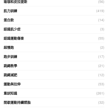
瑜珈和皮拉提斯
(56)
肌力訓練
(419)
蛋白飲
(14)
認識肌少症
(3)
認識運動傷害
(55)
超慢跑
(2)
跑步訓練
(17)
跳繩教學
(21)
跳繩減肥
(12)
運動與拉伸
(53)
重訓知識
(261)
間歇運動持續燃脂
(32)