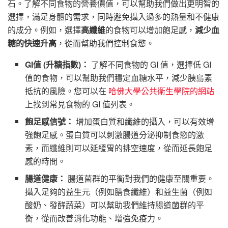
石。了解不同食物的營養價值，可以幫助我們做出更明智的
選擇，滿足身體的需求，同時避免攝入過多的熱量和不健康
的成分。例如，選擇
高纖維
的食物可以增加飽足感，
減少血
糖的快速升高
，從而幫助我們控制食慾。
GI值 (升糖指數)：
了解不同食物的 GI 值，選擇低 GI
值的食物，可以幫助我們穩定血糖水平，減少胰島素
抵抗的風險。您可以在
哈佛大學公共衛生學院的網站
上找到常見食物的 GI 值列表。
飽足感信號：
增加蛋白質和纖維的攝入，可以有效增
強飽足感。蛋白質可以刺激腸道分泌抑制食慾的激
素，而纖維則可以延緩胃的排空速度，從而延長飽足
感的時間。
腸道健康：
腸道菌群的平衡對我們的健康至關重要。
攝入足夠的益生元（例如膳食纖維）和益生菌（例如
酸奶、發酵蔬菜）可以幫助我們維持腸道菌群的平
衡，從而改善消化功能、增強免疫力。