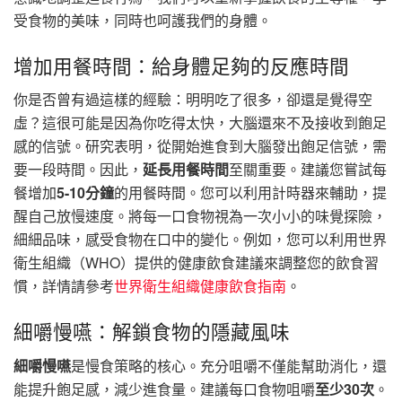
受食物的美味，同時也呵護我們的身體。
增加用餐時間：給身體足夠的反應時間
你是否曾有過這樣的經驗：明明吃了很多，卻還是覺得空
虛？這很可能是因為你吃得太快，大腦還來不及接收到飽足
感的信號。研究表明，從開始進食到大腦發出飽足信號，需
要一段時間。因此，
延長用餐時間
至關重要。建議您嘗試每
餐增加
5-10分鐘
的用餐時間。您可以利用計時器來輔助，提
醒自己放慢速度。將每一口食物視為一次小小的味覺探險，
細細品味，感受食物在口中的變化。例如，您可以利用世界
衛生組織（WHO）提供的健康飲食建議來調整您的飲食習
慣，詳情請參考
世界衛生組織健康飲食指南
。
細嚼慢嚥：解鎖食物的隱藏風味
細嚼慢嚥
是慢食策略的核心。充分咀嚼不僅能幫助消化，還
能提升飽足感，減少進食量。建議每口食物咀嚼
至少30次
。