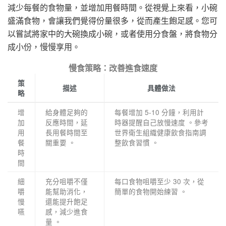
減少每餐的食物量，並增加用餐時間。從視覺上來看，小碗
盛滿食物，會讓我們覺得份量很多，從而產生飽足感。您可
以嘗試將家中的大碗換成小碗，或者使用分食盤，將食物分
成小份，慢慢享用。
慢食策略：改善進食速度
策
描述
具體做法
略
增
給身體足夠的
每餐增加 5-10 分鐘，利用計
加
反應時間，延
時器提醒自己放慢速度 。參考
用
長用餐時間至
世界衛生組織健康飲食指南調
餐
關重要 。
整飲食習慣 。
時
間
細
充分咀嚼不僅
每口食物咀嚼至少 30 次，從
嚼
能幫助消化，
簡單的食物開始練習 。
慢
還能提升飽足
嚥
感，減少進食
量 。