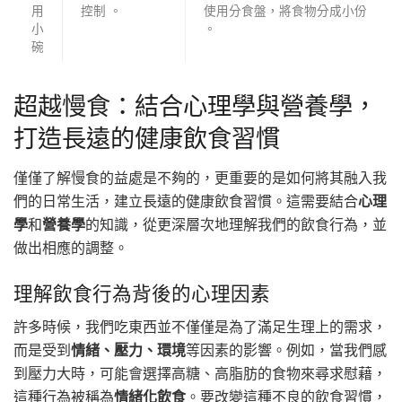
用
控制 。
使用分食盤，將食物分成小份
小
。
碗
超越慢食：結合心理學與營養學，
打造長遠的健康飲食習慣
僅僅了解慢食的益處是不夠的，更重要的是如何將其融入我
們的日常生活，建立長遠的健康飲食習慣。這需要結合
心理
學
和
營養學
的知識，從更深層次地理解我們的飲食行為，並
做出相應的調整。
理解飲食行為背後的心理因素
許多時候，我們吃東西並不僅僅是為了滿足生理上的需求，
而是受到
情緒、壓力、環境
等因素的影響。例如，當我們感
到壓力大時，可能會選擇高糖、高脂肪的食物來尋求慰藉，
這種行為被稱為
情緒化飲食
。要改變這種不良的飲食習慣，