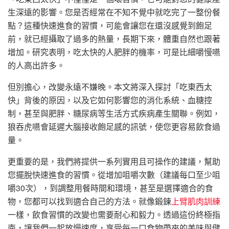
生深遠的影響。您是否經常在不知不覺中就吃完了一整份餐
點？這種快速進食的習慣，可能會讓您在還沒感覺到飽足
前，就已經攝取了過多的熱量，長期下來，體重自然也跟著
增加。研究表明，吃太快的人肥胖的機率，可是比細嚼慢嚥
的人高出許多。
但別擔心，改變永遠不嫌晚。本文將深入探討「吃東西太
快」背後的原因，以及它如何影響您的消化系統、血糖控
制，甚至與肥胖、糖尿病等生活方式疾病產生關聯。例如，
狼吞虎嚥會延遲大腦接收飽足感的訊號，使您更容易飲食過
量。
更重要的是，我們將提供一系列實用且可操作的建議，幫助
您擺脫快速進食的習慣。從增加咀嚼次數（建議每口至少咀
嚼30次），到調整用餐時間和環境，甚至是選擇適合的食
物，您都可以找到適合自己的方法。就像鍛鍊
上臂肌肉訓練
一樣，飲食習慣的改變也需要耐心和毅力。透過這份終極指
南，讓我們一起放慢速度，享受每一口食物帶來的美味與健