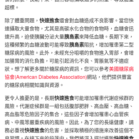
超標。
除了體重問題，
快速進食
還會對血糖造成不良影響。當您快
速攝取大量食物，尤其是高碳水化合物的食物時，血糖會迅
速升高，迫使胰臟分泌大量
胰島素
來降低血糖。長期下來，
這種頻繁的血糖波動可能導致
胰島素
阻抗，增加罹患第二型
糖尿病的風險。此外，未經充分咀嚼的食物進入胃部，會增
加腸胃的消化負擔，可能引起消化不良、胃脹氣等不適症
狀。想了解更多關於糖尿病的資訊，您可以參考
美國糖尿病
協會(American Diabetes Association)
網站，他們提供豐富
的糖尿病相關知識與資源。
更令人擔憂的是，長期
快速進食
可能增加罹患代謝症候群的
風險。代謝症候群是一組包括腹部肥胖、高血壓、高血糖、
高血脂等危險因子的集合，這些因子會增加罹患心血管疾
病、中風等嚴重疾病的風險。因此，為了您的長遠健康，請
務必重視
快速進食
的危害，並採取積極的措施來改善這個不
良習慣。在接下來的段落中，我們將深入探討導致
快速進食