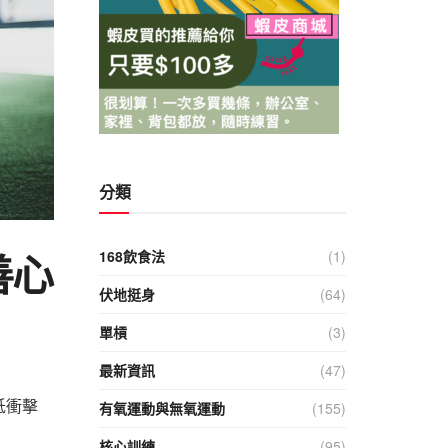
分類
善心
168飲食法
(1)
伏地挺身
(64)
單槓
(3)
最新資訊
(47)
低衝擊
有氧運動與無氧運動
(155)
核心訓練
(95)