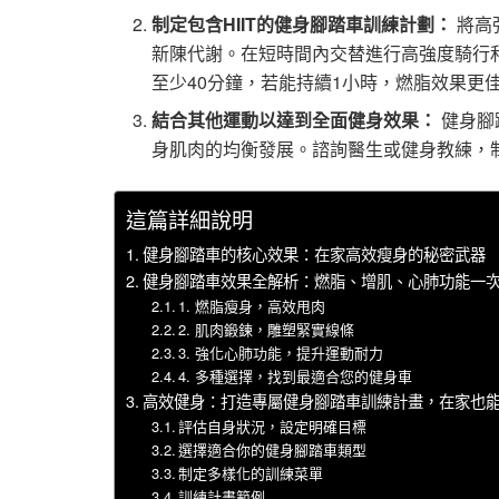
制定包含HIIT的健身腳踏車訓練計劃：
將高
新陳代謝。在短時間內交替進行高強度騎行
至少40分鐘，若能持續1小時，燃脂效果更佳 
結合其他運動以達到全面健身效果：
健身腳
身肌肉的均衡發展。諮詢醫生或健身教練，制
這篇詳細說明
健身腳踏車的核心效果：在家高效瘦身的秘密武器
健身腳踏車效果全解析：燃脂、增肌、心肺功能一
1. 燃脂瘦身，高效甩肉
2. 肌肉鍛鍊，雕塑緊實線條
3. 強化心肺功能，提升運動耐力
4. 多種選擇，找到最適合您的健身車
高效健身：打造專屬健身腳踏車訓練計畫，在家也
評估自身狀況，設定明確目標
選擇適合你的健身腳踏車類型
制定多樣化的訓練菜單
訓練計畫範例