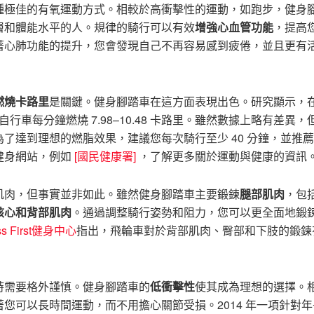
種極佳的有氧運動方式。相較於高衝擊性的運動，如跑步，健身
層和體能水平的人。規律的騎行可以有效
增強心血管功能
，提高
著心肺功能的提升，您會發現自己不再容易感到疲倦，並且更有
燃燒卡路里
是關鍵。健身腳踏車在這方面表現出色。研究顯示，
定自行車每分鐘燃燒 7.98–10.48 卡路里。雖然數據上略有差異，
達到理想的燃脂效果，建議您每次騎行至少 40 分鐘，並推薦
健身網站，例如
[國民健康署]
，了解更多關於運動與健康的資訊
肌肉，但事實並非如此。雖然健身腳踏車主要鍛鍊
腿部肌肉
，包
核心和背部肌肉
。通過調整騎行姿勢和阻力，您可以更全面地鍛
ess First健身中心
指出，飛輪車對於背部肌肉、臀部和下肢的鍛鍊
時需要格外謹慎。健身腳踏車的
低衝擊性
使其成為理想的選擇。
您可以長時間運動，而不用擔心關節受損。2014 年一項針對