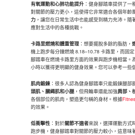
有氧運動和心肺功能提升
：健身腳踏車提供了一
對關節的壓力更小，這使得它非常適合各個年齡
力
，讓您在日常生活中也能感受到精力充沛。隨
應對生活中的各種挑戰。
卡路里燃燒和體重管理
：想要擺脫多餘的脂肪，
機上跑步每分鐘燃燒 8.18–10.78 卡路里，而固
腳踏車在燃燒卡路里方面的效果與跑步機相當。為了
小時以獲得更明顯的健身效果。您可以參考一些
肌肉鍛鍊
：很多人認為健身腳踏車只能鍛鍊腿部
頭肌、膕繩肌和小腿
，但飛輪車還能加強
肩部、
各個部位的肌肉，塑造更勻稱的身材。根據
Fitn
的效果。
低衝擊性
：對於
關節不適者
來說，選擇運動方式
跑步機，健身腳踏車對關節的壓力較小，這意味著