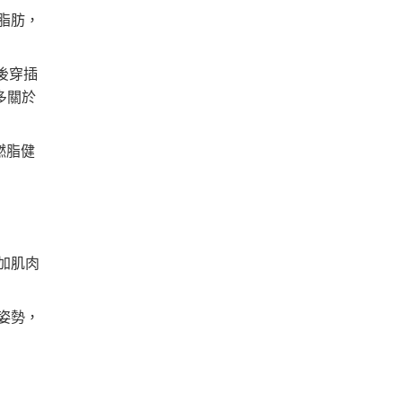
脂肪，
後穿插
多關於
燃脂健
加肌肉
姿勢，