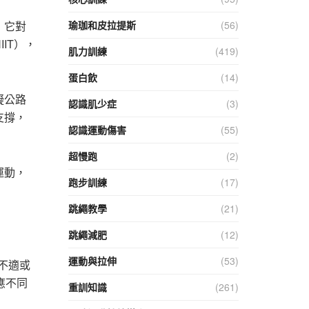
，它對
瑜珈和皮拉提斯
(56)
IT），
肌力訓練
(419)
蛋白飲
(14)
擬公路
認識肌少症
(3)
支撐，
認識運動傷害
(55)
超慢跑
(2)
運動，
跑步訓練
(17)
跳繩教學
(21)
跳繩減肥
(12)
運動與拉伸
(53)
不適或
應不同
重訓知識
(261)