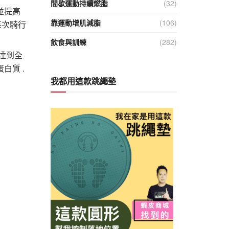
間歇運動持續燃脂
(32)
並提高
靠運動增肌減脂
(106)
每次騎行
飲食與訓練
(282)
達到全
白質 .
我都用這款跳繩墊