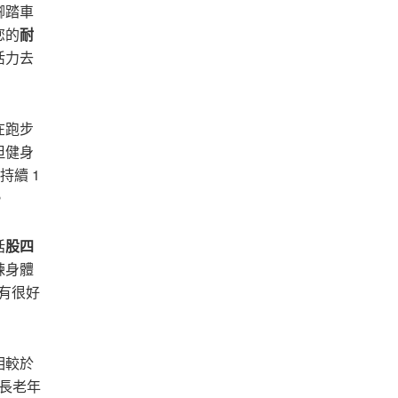
腳踏車
您的
耐
活力去
在跑步
但健身
持續 1
。
括
股四
鍊身體
有很好
相較於
年長老年