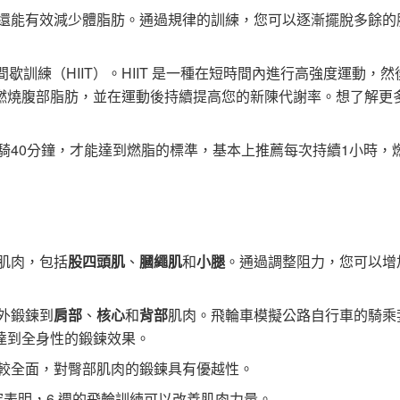
還能有效減少體脂肪。通過規律的訓練，您可以逐漸擺脫多餘的
訓練（HIIT）。HIIT 是一種在短時間內進行高強度運動，然
燃燒腹部脂肪，並在運動後持續提高您的新陳代謝率。想了解更
騎40分鐘，才能達到燃脂的標準，基本上推薦每次持續1小時，
肌肉，包括
股四頭肌
、
膕繩肌
和
小腿
。通過調整阻力，您可以增
外鍛鍊到
肩部
、
核心
和
背部
肌肉。飛輪車模擬公路自行車的騎乘
達到全身性的鍛鍊效果。
較全面，對臀部肌肉的鍛鍊具有優越性。
研究表明，6 週的飛輪訓練可以改善肌肉力量。