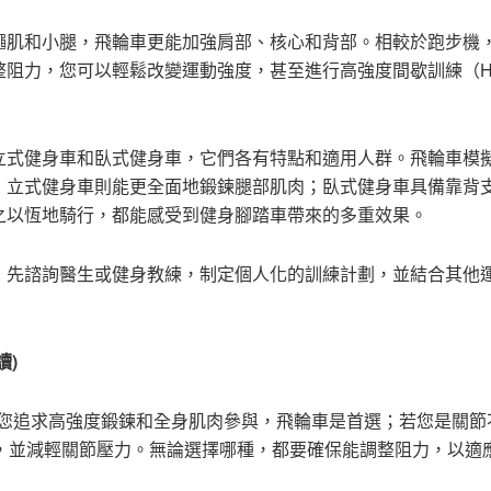
繩肌和小腿，飛輪車更能加強肩部、核心和背部。相較於跑步機
阻力，您可以輕鬆改變運動強度，甚至進行高強度間歇訓練（HI
立式健身車和臥式健身車，它們各有特點和適用人群。飛輪車模
；立式健身車則能更全面地鍛鍊腿部肌肉；臥式健身車具備靠背
之以恆地騎行，都能感受到健身腳踏車帶來的多重效果。
，先諮詢醫生或健身教練，制定個人化的訓練計劃，並結合其他
讀)
您追求高強度鍛鍊和全身肌肉參與，飛輪車是首選；若您是關節
，並減輕關節壓力。無論選擇哪種，都要確保能調整阻力，以適