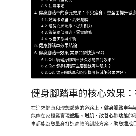
注意事項
健身腳踏車的多元效果：不只瘦身，更全面提升健
燃燒卡路里，高效減脂
增強心肺功能，提升耐力
鍛鍊腿部肌肉，緊實線條
改善步態與平衡
健身腳踏車效果結論
健身腳踏車效果 常見問題快速FAQ
Q1: 騎健身腳踏車多久才能看到效果？
Q2: 健身腳踏車主要鍛鍊哪些肌肉？
Q3: 健身腳踏車和跑步機哪個減肥效果更好？
健身腳踏車的核心效果：
在追求健康和理想體態的道路上，
健身腳踏車
無
能夠在家輕鬆實現
燃脂、增肌、改善心肺功能
的
車都能為您量身打造高效的訓練方案，助您達成