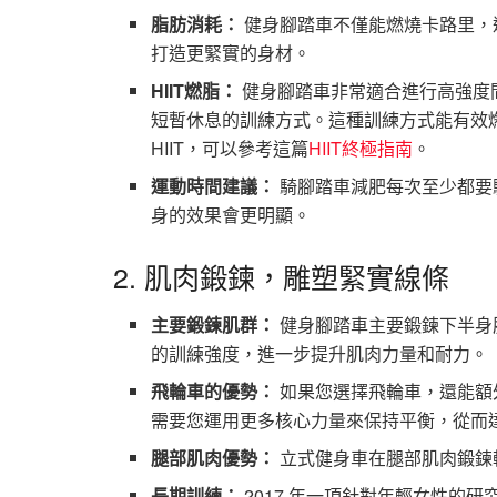
脂肪消耗：
健身腳踏車不僅能燃燒卡路里，
打造更緊實的身材。
HIIT燃脂：
健身腳踏車非常適合進行高強度間歇
短暫休息的訓練方式。這種訓練方式能有效
HIIT，可以參考這篇
HIIT終極指南
。
運動時間建議：
騎腳踏車減肥每次至少都要
身的效果會更明顯。
2. 肌肉鍛鍊，雕塑緊實線條
主要鍛鍊肌群：
健身腳踏車主要鍛鍊下半身
的訓練強度，進一步提升肌肉力量和耐力。
飛輪車的優勢：
如果您選擇飛輪車，還能額
需要您運用更多核心力量來保持平衡，從而
腿部肌肉優勢：
立式健身車在腿部肌肉鍛鍊
長期訓練：
2017 年一項針對年輕女性的