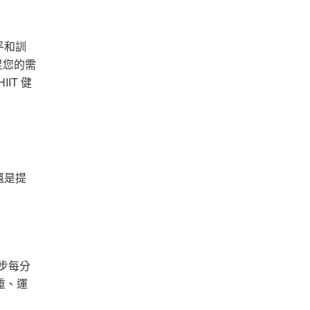
平和訓
足您的需
IT 健
！
還是提
步每分
體重、運