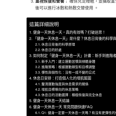
重視恢復和營養：
確保充足睡眠，並攝取富
後可以進行冰敷和熱敷交替使用 。
這篇詳細說明
健身一天休息一天，真的有效嗎？打破迷思！
「健身一天休息一天」是什麼？休息日背後的科學
休息日背後的科學原理
休息日的好處
如何制定「健身一天休息一天」計畫：新手到進階
新手入門：建立運動習慣與傾聽身體
進階策略：根據運動類型和目標調整
彈性與個性化：沒有一成不變的公式
休息日安排：打造個人化的增肌藍圖
釐清運動強度與休息需求的關係
增肌目標導向的休息策略
休息日的活動選擇：積極恢復與完全休息
健身一天休息一天結論
健身一天休息一天 常見問題快速FAQ
Q1: 健身一定要一天休息一天嗎？有沒有更彈性