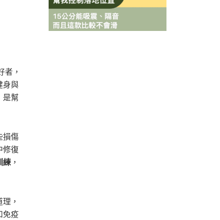
好者，
健身與
，是幫
些損傷
中修復
訓練
，
道理，
和免疫