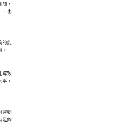
期間，
」
，也
夠的能
險。
能導致
水平，
對運動
有足夠