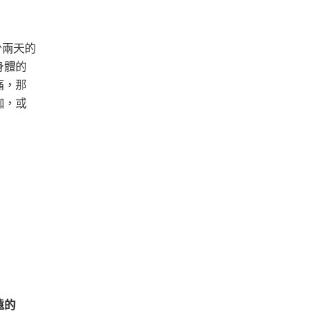
少兩天的
身體的
痛，那
伽，或
遠的