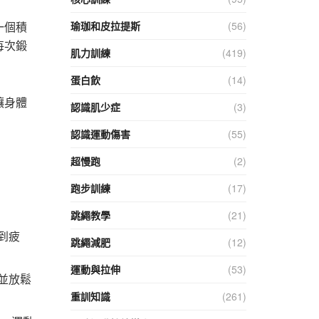
一個積
瑜珈和皮拉提斯
(56)
每次鍛
肌力訓練
(419)
蛋白飲
(14)
讓身體
認識肌少症
(3)
認識運動傷害
(55)
超慢跑
(2)
跑步訓練
(17)
跳繩教學
(21)
到疲
跳繩減肥
(12)
運動與拉伸
(53)
並放鬆
重訓知識
(261)