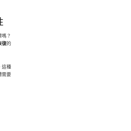
性
標嗎？
恢復
的
。這種
體需要